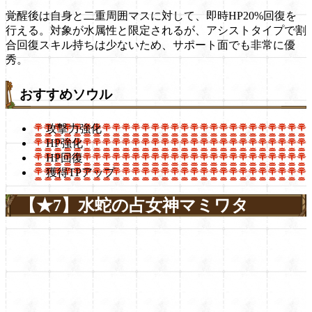
覚醒後は自身と二重周囲マスに対して、即時HP20%回復を
行える。対象が水属性と限定されるが、アシストタイプで割
合回復スキル持ちは少ないため、サポート面でも非常に優
秀。
おすすめソウル
攻撃力強化
HP強化
HP回復
獲得TPアップ
【★7】水蛇の占女神マミワタ