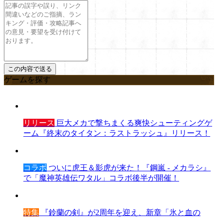
ゲームを探す
リリース
巨大メカで撃ちまくる爽快シューティングゲ
ーム『終末のタイタン：ラストラッシュ』リリース！
コラボ
ついに虎王＆影虎が来た！『鋼嵐 - メカラシ』
で「魔神英雄伝ワタル」コラボ後半が開催！
特集
『鈴蘭の剣』が2周年を迎え、新章「氷と血の