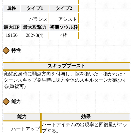
属性
タイプ1
タイプ2
バランス
アシスト
最大HP
最大攻撃力
初期ソウル枠
19156
282×3(4)
4枠
特性
スキップブースト
覚醒変身時に弱点方向を付与し、隙を衝いた・衝かれた・
ターンスキップ発生時に味方全体のスキルターンが減少す
る(重複可)
能力
能力
効果
ハートアイテムの出現率と回復量がアッ
ハートアップ
プする。