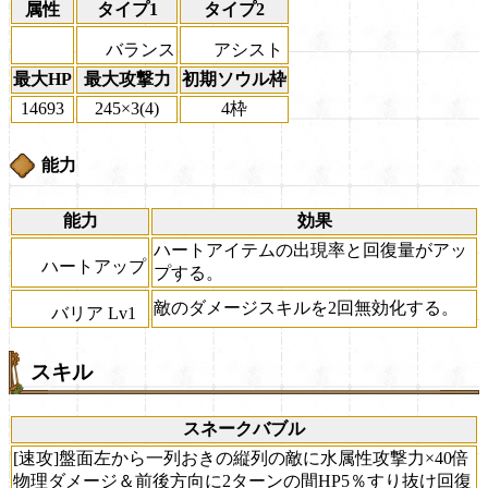
属性
タイプ1
タイプ2
バランス
アシスト
最大HP
最大攻撃力
初期ソウル枠
14693
245×3(4)
4枠
能力
能力
効果
ハートアイテムの出現率と回復量がアッ
ハートアップ
プする。
敵のダメージスキルを2回無効化する。
バリア Lv1
スキル
スネークバブル
[速攻]盤面左から一列おきの縦列の敵に水属性攻撃力×40倍
物理ダメージ＆前後方向に2ターンの間HP5％すり抜け回復