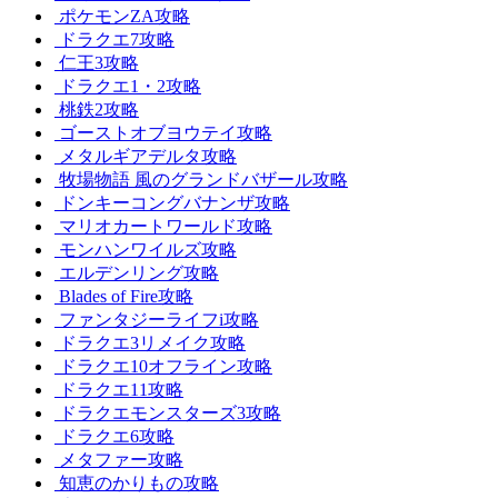
ポケモンZA攻略
ドラクエ7攻略
仁王3攻略
ドラクエ1・2攻略
桃鉄2攻略
ゴーストオブヨウテイ攻略
メタルギアデルタ攻略
牧場物語 風のグランドバザール攻略
ドンキーコングバナンザ攻略
マリオカートワールド攻略
モンハンワイルズ攻略
エルデンリング攻略
Blades of Fire攻略
ファンタジーライフi攻略
ドラクエ3リメイク攻略
ドラクエ10オフライン攻略
ドラクエ11攻略
ドラクエモンスターズ3攻略
ドラクエ6攻略
メタファー攻略
知恵のかりもの攻略