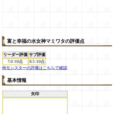
富と幸福の水女神マミワタの評価点
リーダー評価
サブ評価
7.0
/
10点
8.5
/
10点
他モンスターの評価はこちらで確認
基本情報
矢印