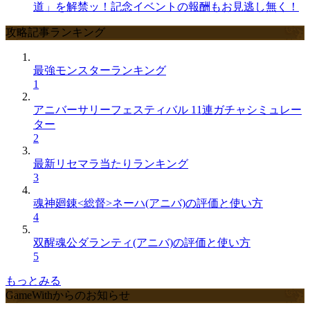
道」を解禁ッ！記念イベントの報酬もお見逃し無く！
攻略記事ランキング
最強モンスターランキング
1
アニバーサリーフェスティバル 11連ガチャシミュレー
ター
2
最新リセマラ当たりランキング
3
魂神廻錬<総督>ネーハ(アニバ)の評価と使い方
4
双醒魂公ダランティ(アニバ)の評価と使い方
5
もっとみる
GameWithからのお知らせ