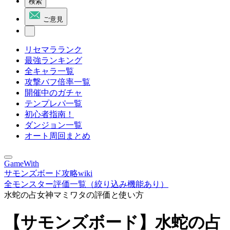
検索
ご意見
リセマラランク
最強ランキング
全キャラ一覧
攻撃バフ倍率一覧
開催中のガチャ
テンプレパ一覧
初心者指南！
ダンジョン一覧
オート周回まとめ
GameWith
サモンズボード攻略wiki
全モンスター評価一覧（絞り込み機能あり）
水蛇の占女神マミワタの評価と使い方
【サモンズボード】水蛇の占