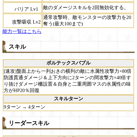
敵のダメージスキルを2回無効化する。
バリア Lv1
通常攻撃時、敵モンスターの攻撃力を20
攻撃吸収 Lv2
奪う(最大100まで)
能力一覧はこちら
スキル
ボルテックスバブル
[速攻]盤面上から一列おきの横列の敵に水属性攻撃力×80倍
防護貫通ダメージ＆上下方向に2ターンの間攻撃力×40倍す
り抜けダメージ柵設置＆自身と二重周囲マスの水属性の味
方がHP20％回復
スキルターン
9ターン → 4ターン
リーダースキル