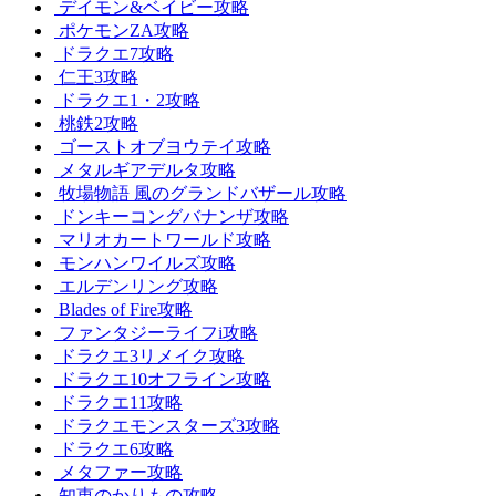
デイモン&ベイビー攻略
ポケモンZA攻略
ドラクエ7攻略
仁王3攻略
ドラクエ1・2攻略
桃鉄2攻略
ゴーストオブヨウテイ攻略
メタルギアデルタ攻略
牧場物語 風のグランドバザール攻略
ドンキーコングバナンザ攻略
マリオカートワールド攻略
モンハンワイルズ攻略
エルデンリング攻略
Blades of Fire攻略
ファンタジーライフi攻略
ドラクエ3リメイク攻略
ドラクエ10オフライン攻略
ドラクエ11攻略
ドラクエモンスターズ3攻略
ドラクエ6攻略
メタファー攻略
知恵のかりもの攻略