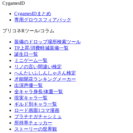
CygamesID
CygamesIDまとめ
専用グロウスフィアパック
プリコネRツール/コラム
装備のドロップ場所検索ツール
TP上昇/消費軽減装備一覧
誕生日一覧
ミニゲーム一覧
リノの言い間違い検定
へんたいふしんしゃさん検定
才能開花ランキングメーカー
出演声優一覧
全キャラ身長/体重一覧
現実キャラ一覧
ギルド別キャラ一覧
ロード画面1コマ漫画
プラチナガチャシミュ
所持率チェッカー
ストーリーの世界観