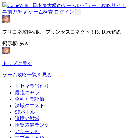
事前ガチャ
ゲーム検索
ログイン
プリコネ攻略wiki｜プリンセスコネクト！Re:Dive解説
掲示板Q&A
トップに戻る
ゲーム攻略一覧を見る
リセマラ当たり
最強キャラ
全キャラ評価
深域クエスト
SPバトル
追憶の戦域
推奨装備ランク
アリーナPT
アプデまとめ