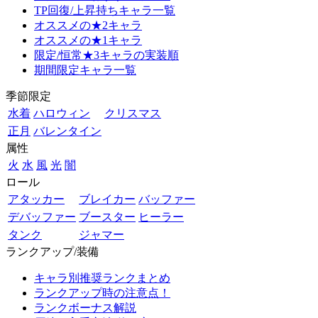
TP回復/上昇持ちキャラ一覧
オススメの★2キャラ
オススメの★1キャラ
限定/恒常★3キャラの実装順
期間限定キャラ一覧
季節限定
水着
ハロウィン
クリスマス
正月
バレンタイン
属性
火
水
風
光
闇
ロール
アタッカー
ブレイカー
バッファー
デバッファー
ブースター
ヒーラー
タンク
ジャマー
ランクアップ/装備
キャラ別推奨ランクまとめ
ランクアップ時の注意点！
ランクボーナス解説