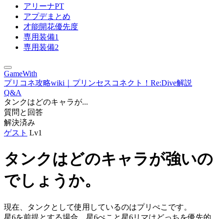
アリーナPT
アプデまとめ
才能開花優先度
専用装備1
専用装備2
GameWith
プリコネ攻略wiki｜プリンセスコネクト！Re:Dive解説
Q&A
タンクはどのキャラが...
質問と回答
解決済み
ゲスト
Lv1
タンクはどのキャラが強いの
でしょうか。
現在、タンクとして使用しているのはプリぺこです。
星6を前提とする場合、星6ぺこと星6リマはどっちを優先的