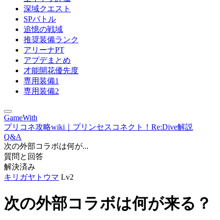
深域クエスト
SPバトル
追憶の戦域
推奨装備ランク
アリーナPT
アプデまとめ
才能開花優先度
専用装備1
専用装備2
GameWith
プリコネ攻略wiki｜プリンセスコネクト！Re:Dive解説
Q&A
次の外部コラボは何が...
質問と回答
解決済み
キリガヤトウマ
Lv2
次の外部コラボは何が来る？