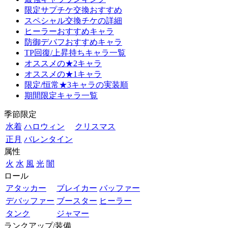
限定サプチケ交換おすすめ
スペシャル交換チケの詳細
ヒーラーおすすめキャラ
防御デバフおすすめキャラ
TP回復/上昇持ちキャラ一覧
オススメの★2キャラ
オススメの★1キャラ
限定/恒常★3キャラの実装順
期間限定キャラ一覧
季節限定
水着
ハロウィン
クリスマス
正月
バレンタイン
属性
火
水
風
光
闇
ロール
アタッカー
ブレイカー
バッファー
デバッファー
ブースター
ヒーラー
タンク
ジャマー
ランクアップ/装備