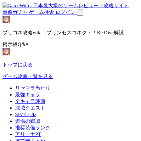
事前ガチャ
ゲーム検索
ログイン
プリコネ攻略wiki｜プリンセスコネクト！Re:Dive解説
掲示板Q&A
トップに戻る
ゲーム攻略一覧を見る
リセマラ当たり
最強キャラ
全キャラ評価
深域クエスト
SPバトル
追憶の戦域
推奨装備ランク
アリーナPT
アプデまとめ