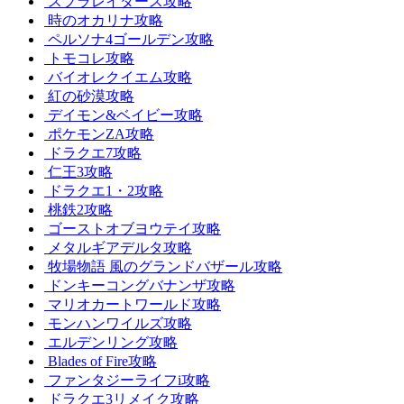
スプラレイダース攻略
時のオカリナ攻略
ペルソナ4ゴールデン攻略
トモコレ攻略
バイオレクイエム攻略
紅の砂漠攻略
デイモン&ベイビー攻略
ポケモンZA攻略
ドラクエ7攻略
仁王3攻略
ドラクエ1・2攻略
桃鉄2攻略
ゴーストオブヨウテイ攻略
メタルギアデルタ攻略
牧場物語 風のグランドバザール攻略
ドンキーコングバナンザ攻略
マリオカートワールド攻略
モンハンワイルズ攻略
エルデンリング攻略
Blades of Fire攻略
ファンタジーライフi攻略
ドラクエ3リメイク攻略