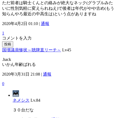
ただ前者は騎士くんとの絡みが絶大なネック(グラブルみた
いに性別気軽に変えられねえ)で後者は年代がやや古め(もう
知らんやろ最近の中高生は)という点がありますね
2020年4月2日 01:10 |
通報
1
コメントを入力
投稿
国壊議員惨状～聴牌直リーチ～
Lv45
.hack
いかん年齢ばれる
2020年3月31日 21:08 |
通報
0
ネメシス
Lv.84
３０台だな