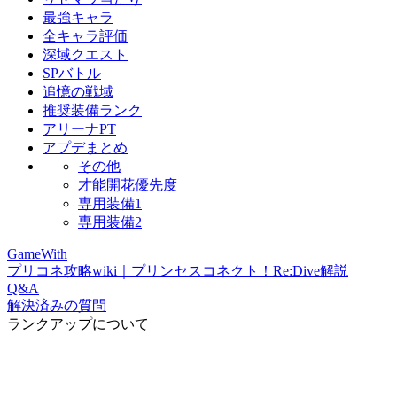
最強キャラ
全キャラ評価
深域クエスト
SPバトル
追憶の戦域
推奨装備ランク
アリーナPT
アプデまとめ
その他
才能開花優先度
専用装備1
専用装備2
GameWith
プリコネ攻略wiki｜プリンセスコネクト！Re:Dive解説
Q&A
解決済みの質問
ランクアップについて