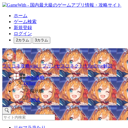
ホーム
ゲーム検索
新規登録
ログイン
2カラム
3カラム
プリコネ攻略wiki｜プリンセスコネクト！Re:Dive解説
他の攻略
Twitter
掲示板
Q&A
リセマラ当たり