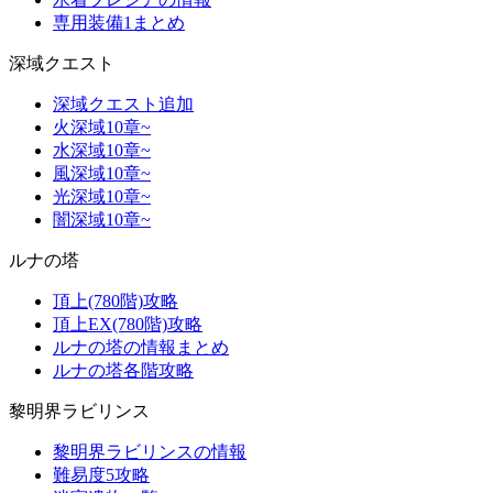
専用装備1まとめ
深域クエスト
深域クエスト追加
火深域10章~
水深域10章~
風深域10章~
光深域10章~
闇深域10章~
ルナの塔
頂上(780階)攻略
頂上EX(780階)攻略
ルナの塔の情報まとめ
ルナの塔各階攻略
黎明界ラビリンス
黎明界ラビリンスの情報
難易度5攻略