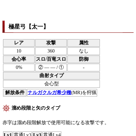
極星弓【太一】
レア
攻撃
属性
10
360
なし
会心率
スロ/百竜スロ
防御
0%
② ― ― / ①
-
曲射タイプ
会心型
解放条件
ナルガクルガ希少種
(MR)を狩猟
溜め段階と矢のタイプ
赤字は溜め段階解放で使用可能になる攻撃です。
Lv1
貫通Lv3
Lv3
貫通Lv4