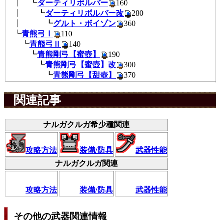
┃ ┗
ダーティリボルバー
160
┃ ┗
ダーティリボルバー改
280
┃ ┗
グルト・ボイゾン
360
┗
青熊弓Ⅰ
110
┗
青熊弓Ⅱ
140
┗
青熊剛弓【蜜壺】
190
┗
青熊剛弓【蜜壺】改
300
┗
青熊剛弓【甜壺】
370
関連記事
ナルガクルガ希少種関連
攻略方法
装備/防具
武器性能
ナルガクルガ関連
攻略方法
装備/防具
武器性能
その他の武器関連情報