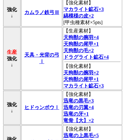
【
強化素材
】
マカライト鉱石×3
強化
カムラノ鉄弓Ⅲ
↓
縞模様の皮×2
[甲虫種素材×5pts]
【
生産素材
】
天狗獣の腕羽×4
天狗獣の尾甲×1
天狗獣の毛×2
生産
天具・光背の弓
ドラグライト鉱石×4
強化
Ⅰ
↓
【
強化素材
】
天狗獣の腕羽×2
天狗獣の尾甲×1
マカライト鉱石×3
【
強化素材
】
迅竜の黒毛×3
強化
ヒドゥンボウⅠ
迅竜の刃翼×4
↓
迅竜の牙×1
竜骨【大】×2
【
強化素材
】
迅竜の上黒毛×5
強化