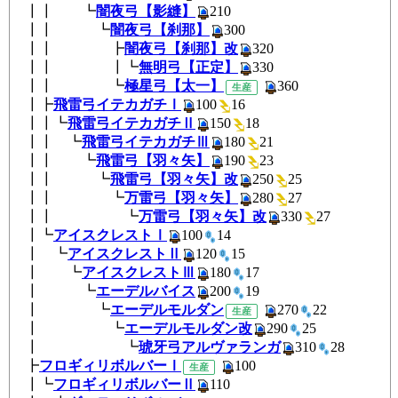
┃┃ ┗
闇夜弓【影縫】
210
┃┃ ┗
闇夜弓【刹那】
300
┃┃ ┣
闇夜弓【刹那】改
320
┃┃ ┃┗
無明弓【正定】
330
┃┃ ┗
極星弓【太一】
360
生産
┃┣
飛雷弓イテカガチⅠ
100
1
┃┃┗
飛雷弓イテカガチⅡ
150
1
┃┃ ┗
飛雷弓イテカガチⅢ
180
2
┃┃ ┗
飛雷弓【羽々矢】
190
23
┃┃ ┗
飛雷弓【羽々矢】改
250
2
┃┃ ┗
万雷弓【羽々矢】
280
27
┃┃ ┗
万雷弓【羽々矢】改
330
2
┃┗
アイスクレストⅠ
100
14
┃ ┗
アイスクレストⅡ
120
15
┃ ┗
アイスクレストⅢ
180
17
┃ ┗
エーデルバイス
200
19
┃ ┗
エーデルモルダン
270
2
生産
┃ ┗
エーデルモルダン改
290
2
┃ ┗
琥牙弓アルヴァランガ
310
2
┣
フロギィリボルバーⅠ
10
生産
┃┗
フロギィリボルバーⅡ
110