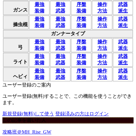
最強
最強
序盤
操作
武器
ガンス
装備
武器
装備
方法
派生
最強
最強
序盤
操作
武器
操虫棍
装備
武器
装備
方法
派生
ガンナータイプ
最強
最強
序盤
操作
武器
弓
装備
武器
装備
方法
派生
最強
最強
序盤
操作
武器
ライト
装備
武器
装備
方法
派生
最強
最強
序盤
操作
武器
ヘビィ
装備
武器
装備
方法
派生
ユーザー登録のご案内
ユーザー登録(無料)することで、この機能を使うことができ
ます。
新規登録(無料)して使う
登録済みの方はログイン
この記事を書いた人
攻略班＠MH_Rise_GW