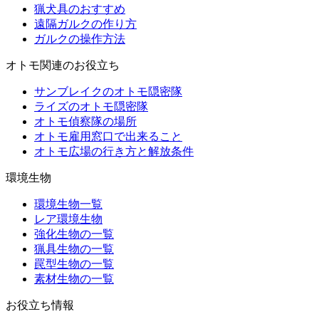
猟犬具のおすすめ
遠隔ガルクの作り方
ガルクの操作方法
オトモ関連のお役立ち
サンブレイクのオトモ隠密隊
ライズのオトモ隠密隊
オトモ偵察隊の場所
オトモ雇用窓口で出来ること
オトモ広場の行き方と解放条件
環境生物
環境生物一覧
レア環境生物
強化生物の一覧
猟具生物の一覧
罠型生物の一覧
素材生物の一覧
お役立ち情報