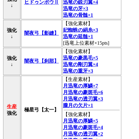
ヒドゥンボウⅡ
迅竜の鋭刃翼×4
↓
迅竜の牙×3
迅竜の骨髄×1
【
強化素材
】
妃蜘蛛の絹糸×3
強化
闇夜弓【影縫】
↓
迅竜の延髄×1
[迅竜上位素材×15pts]
【
強化素材
】
迅竜の豪黒毛×5
強化
闇夜弓【刹那】
↓
迅竜の剛刃翼×4
迅竜の重牙×3
【
生産素材
】
月迅竜の厚鱗×7
月迅竜の豪斑毛×6
月迅竜の透刃翼×3
朧月の欠片×1
生産
極星弓【太一】
強化
【
強化素材
】
月迅竜の厚鱗×5
月迅竜の豪斑毛×4
月迅竜の透刃翼×2