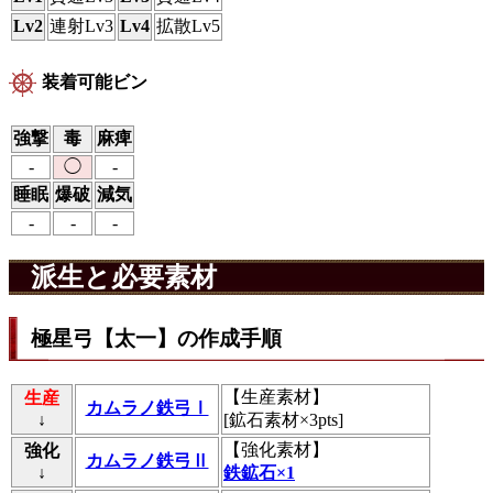
Lv2
連射Lv3
Lv4
拡散Lv5
装着可能ビン
強撃
毒
麻痺
-
◯
-
睡眠
爆破
減気
-
-
-
派生と必要素材
極星弓【太一】の作成手順
【
生産素材
】
生産
カムラノ鉄弓Ⅰ
↓
[鉱石素材×3pts]
【
強化素材
】
強化
カムラノ鉄弓Ⅱ
↓
鉄鉱石×1