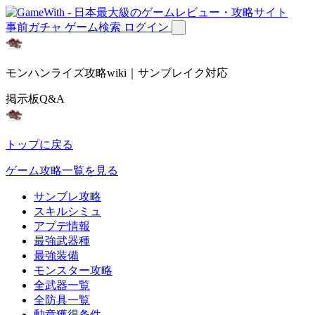
事前ガチャ
ゲーム検索
ログイン
モンハンライズ攻略wiki｜サンブレイク対応
掲示板Q&A
トップに戻る
ゲーム攻略一覧を見る
サンブレ攻略
スキルシミュ
アプデ情報
最強武器種
最強装備
モンスター攻略
全武器一覧
全防具一覧
勲章獲得条件