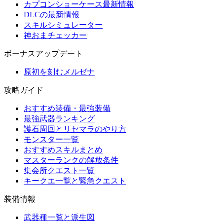
カプコンショーケース最新情報
DLCの最新情報
スキルシミュレーター
神おまチェッカー
ボーナスアップデート
原初を刻むメルゼナ
攻略ガイド
おすすめ装備・最強装備
最強武器ランキング
護石周回とリセマラのやり方
モンスター一覧
おすすめスキルまとめ
マスターランクの解放条件
集会所クエスト一覧
キークエ一覧と緊急クエスト
装備情報
武器種一覧と派生図