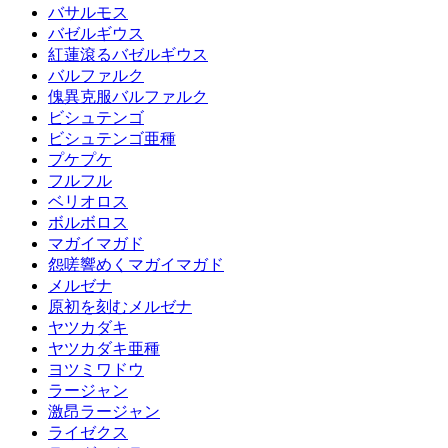
バサルモス
バゼルギウス
紅蓮滾るバゼルギウス
バルファルク
傀異克服バルファルク
ビシュテンゴ
ビシュテンゴ亜種
プケプケ
フルフル
ベリオロス
ボルボロス
マガイマガド
怨嗟響めくマガイマガド
メルゼナ
原初を刻むメルゼナ
ヤツカダキ
ヤツカダキ亜種
ヨツミワドウ
ラージャン
激昂ラージャン
ライゼクス