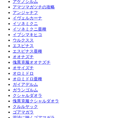
アケノシルム
アマツマガツチの攻略
アンジャナフ
イヴェルカーナ
イソネミクニ
イソネミクニ亜種
イブシマキヒコ
ウルクスス
エスピナス
エスピナス亜種
オオナズチ
傀異克服オオナズチ
オサイズチ
オロミドロ
オロミドロ亜種
ガイアデルム
ガランゴルム
クシャルダオラ
傀異克服クシャルダオラ
クルルヤック
ゴアマガラ
混沌に呻くゴアマガラ