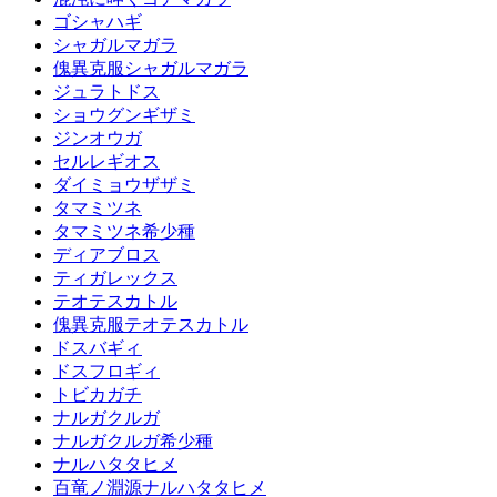
ゴシャハギ
シャガルマガラ
傀異克服シャガルマガラ
ジュラトドス
ショウグンギザミ
ジンオウガ
セルレギオス
ダイミョウザザミ
タマミツネ
タマミツネ希少種
ディアブロス
ティガレックス
テオテスカトル
傀異克服テオテスカトル
ドスバギィ
ドスフロギィ
トビカガチ
ナルガクルガ
ナルガクルガ希少種
ナルハタタヒメ
百竜ノ淵源ナルハタタヒメ