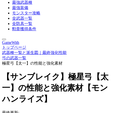
最強武器種
最強装備
モンスター攻略
全武器一覧
全防具一覧
勲章獲得条件
GameWith
トップページ
武器種一覧と派生図｜最終強化性能
弓の武器一覧
極星弓【太一】の性能と強化素材
【サンブレイク】極星弓【太
一】の性能と強化素材【モン
ハンライズ】
最終更新: