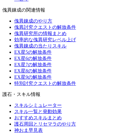
傀異錬成の関連情報
傀異錬成のやり方
傀異討究クエストの解放条件
傀異研究所の情報まとめ
効率的な傀異研究レベル上げ
傀異錬成の当たりスキル
EX星5の解放条件
EX星6の解放条件
EX星7の解放条件
EX星8の解放条件
EX星9の解放条件
特別討究クエストの解放条件
護石・スキル情報
スキルシミュレーター
スキル一覧と発動効果
おすすめスキルまとめ
護石周回とリセマラのやり方
神おま早見表