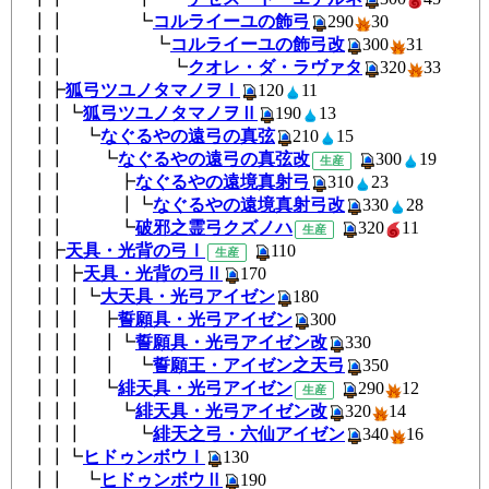
┃┃ ┗
コルライーユの飾弓
290
3
┃┃ ┗
コルライーユの飾弓改
300
3
┃┃ ┗
クオレ・ダ・ラヴァタ
320
3
┃┣
狐弓ツユノタマノヲⅠ
120
1
┃┃┗
狐弓ツユノタマノヲⅡ
190
1
┃┃ ┗
なぐるやの遠弓の真弦
210
1
┃┃ ┗
なぐるやの遠弓の真弦改
300
生産
┃┃ ┣
なぐるやの遠境真射弓
310
2
┃┃ ┃┗
なぐるやの遠境真射弓改
330
2
┃┃ ┗
破邪之霊弓クズノハ
320
1
生産
┃┣
天具・光背の弓Ⅰ
110
生産
┃┃┣
天具・光背の弓Ⅱ
170
┃┃┃┗
大天具・光弓アイゼン
180
┃┃┃ ┣
誓願具・光弓アイゼン
300
┃┃┃ ┃┗
誓願具・光弓アイゼン改
33
┃┃┃ ┃ ┗
誓願王・アイゼン之天弓
35
┃┃┃ ┗
緋天具・光弓アイゼン
290
1
生産
┃┃┃ ┗
緋天具・光弓アイゼン改
320
1
┃┃┃ ┗
緋天之弓・六仙アイゼン
340
1
┃┃┗
ヒドゥンボウⅠ
130
┃┃ ┗
ヒドゥンボウⅡ
190