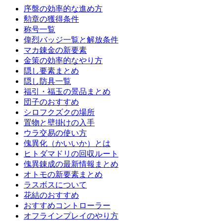
序盤の効率的な進め方
勲章の獲得条件
称号一覧
偉烈バッジ一覧と解放条件
マカ錬金の新要素
金策の効率的なやり方
隠し要素まとめ
隠し防具一覧
福引・福玉の景品まとめ
団子のおすすめ
シロフクズクの場所
置物と壁掛けの入手
ウラ交易の使い方
傀異化（かいいか）とは
ヒトダマドリの回収ルート
傀異錬成の最新情報まとめ
オトモの新要素まとめ
ラスボスについて
花結のおすすめ
おすすめコントローラー
オフラインプレイのやり方