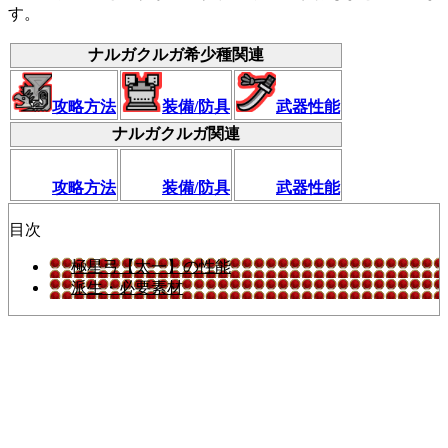
す。
ナルガクルガ希少種関連
攻略方法
装備/防具
武器性能
ナルガクルガ関連
攻略方法
装備/防具
武器性能
目次
極星弓【太一】の性能
派生・必要素材