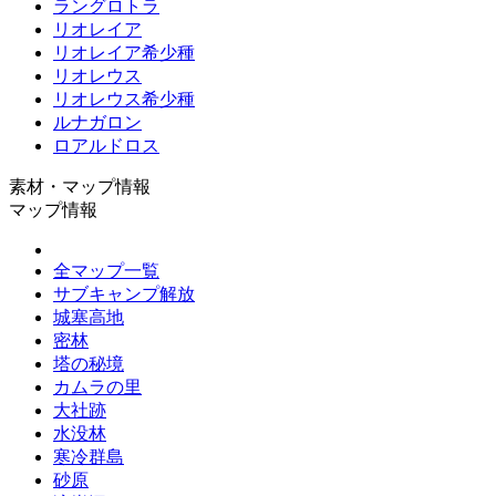
ラングロトラ
リオレイア
リオレイア希少種
リオレウス
リオレウス希少種
ルナガロン
ロアルドロス
素材・マップ情報
マップ情報
全マップ一覧
サブキャンプ解放
城塞高地
密林
塔の秘境
カムラの里
大社跡
水没林
寒冷群島
砂原