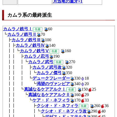
月迅竜の重牙×1
カムラ系の最終派生
カムラノ鉄弓Ⅰ
60
生産
┗
カムラノ鉄弓Ⅱ
70
┣
カムラノ鉄弓Ⅲ
100
┃┣
カムラノ鉄弓Ⅳ
140
┃┃┗
カムラノ鉄弓Ⅴ
160
生産
┃┃ ┣
カムラノ忍弓
190
┃┃ ┃┗
カムラノ武弓
270
生産
┃┃ ┃ ┣
カムラノ武弓改
320
┃┃ ┃ ┃┗
カムラノ傑弓
350
┃┃ ┃ ┗
デュークフレーダー
330
1
┃┃ ┃ ┗
渇望のヴァンピア
340
20
┃┃ ┗
真誠なるケアアルクⅠ
150
2
生産
┃┃ ┗
真誠なるケアアルクⅡ
160
2
┃┃ ┗
ケア・ド・ネフィラ
170
3
┃┃ ┣
クシオ・ド・ネフィラ
260
生産
┃┃ ┃┗
クシオ・ド・ネフィラ改
290
4
┃┃ ┃ ┗
デゼス・ド・エテルネ
300
4