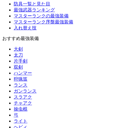
防具一覧と見た目
最強武器ランキング
マスターランクの最強装備
マスターランク序盤最強装備
入れ替え技
おすすめ最強装備
大剣
太刀
片手剣
双剣
ハンマー
狩猟笛
ランス
ガンランス
スラアク
チャアク
操虫棍
弓
ライト
ヘビィ