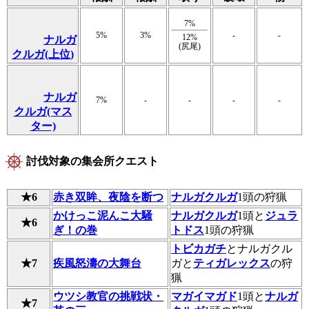
7%
5%
3%
-
-
12%
ナルガ
(尻尾)
クルガ(上位)
ナルガ
7%
-
-
-
-
クルガ(マス
ター)
討伐対象の集会所クエスト
★6
赤き双眸、夜陰を断つ
ナルガクルガ
1頭の狩猟
かけっこ泥んこ大騒
ナルガクルガ
1頭と
ジュラ
★6
ぎ！の巻
トドス
1頭の狩猟
トビカガチ
とナルガクル
★7
疾風怒濤の大舞台
ガと
ティガレックス
の狩
猟
ウツシ教官の挑戦状・
マガイマガド
1頭と
ナルガ
★7