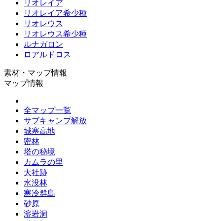
リオレイア
リオレイア希少種
リオレウス
リオレウス希少種
ルナガロン
ロアルドロス
素材・マップ情報
マップ情報
全マップ一覧
サブキャンプ解放
城塞高地
密林
塔の秘境
カムラの里
大社跡
水没林
寒冷群島
砂原
溶岩洞