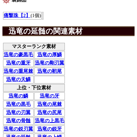
痛撃珠【2】
(1個)
迅竜の延髄の関連素材
マスターランク素材
迅竜の豪黒毛
迅竜の厚鱗
迅竜の重牙
迅竜の剛刃翼
迅竜の重尾棘
迅竜の靭尾
迅竜の天鱗
上位・下位素材
迅竜の鱗
迅竜の牙
迅竜の黒毛
迅竜の尾棘
迅竜の刃翼
迅竜の尻尾
迅竜の骨髄
迅竜の上黒毛
迅竜の鋭刃翼
迅竜の鋭牙