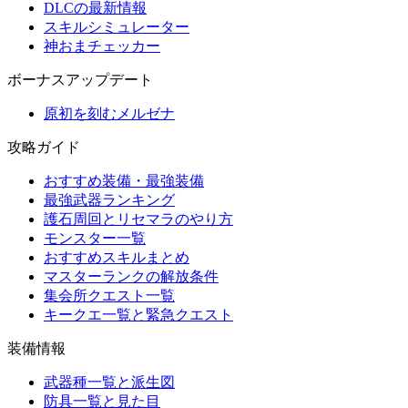
DLCの最新情報
スキルシミュレーター
神おまチェッカー
ボーナスアップデート
原初を刻むメルゼナ
攻略ガイド
おすすめ装備・最強装備
最強武器ランキング
護石周回とリセマラのやり方
モンスター一覧
おすすめスキルまとめ
マスターランクの解放条件
集会所クエスト一覧
キークエ一覧と緊急クエスト
装備情報
武器種一覧と派生図
防具一覧と見た目