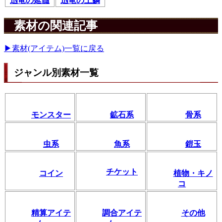
迅竜の延髄
迅竜の上鱗
素材の関連記事
▶素材(アイテム)一覧に戻る
ジャンル別素材一覧
モンスター
鉱石系
骨系
虫系
魚系
鎧玉
チケット
コイン
植物・キノ
コ
精算アイテ
調合アイテ
その他