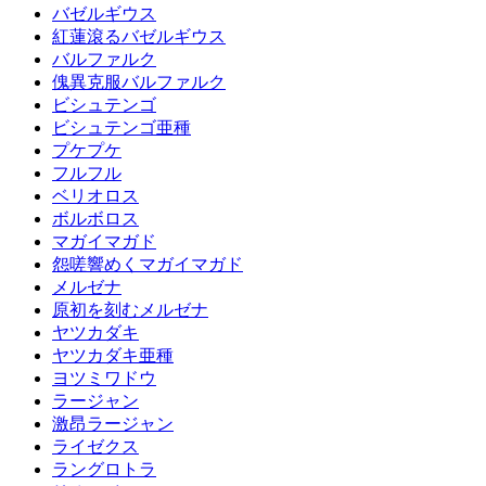
バゼルギウス
紅蓮滾るバゼルギウス
バルファルク
傀異克服バルファルク
ビシュテンゴ
ビシュテンゴ亜種
プケプケ
フルフル
ベリオロス
ボルボロス
マガイマガド
怨嗟響めくマガイマガド
メルゼナ
原初を刻むメルゼナ
ヤツカダキ
ヤツカダキ亜種
ヨツミワドウ
ラージャン
激昂ラージャン
ライゼクス
ラングロトラ