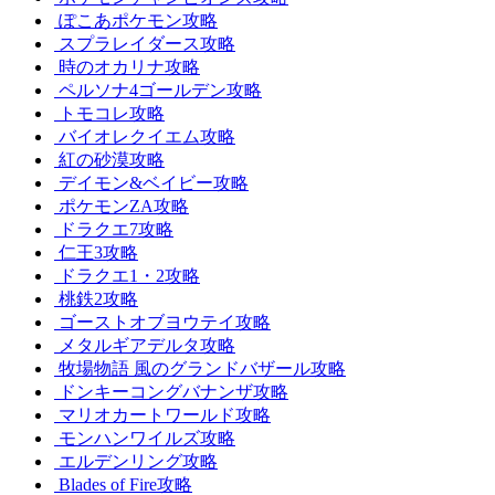
ぽこあポケモン攻略
スプラレイダース攻略
時のオカリナ攻略
ペルソナ4ゴールデン攻略
トモコレ攻略
バイオレクイエム攻略
紅の砂漠攻略
デイモン&ベイビー攻略
ポケモンZA攻略
ドラクエ7攻略
仁王3攻略
ドラクエ1・2攻略
桃鉄2攻略
ゴーストオブヨウテイ攻略
メタルギアデルタ攻略
牧場物語 風のグランドバザール攻略
ドンキーコングバナンザ攻略
マリオカートワールド攻略
モンハンワイルズ攻略
エルデンリング攻略
Blades of Fire攻略