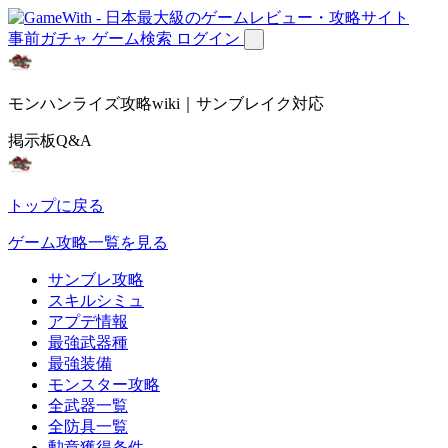
事前ガチャ
ゲーム検索
ログイン
モンハンライズ攻略wiki｜サンブレイク対応
掲示板Q&A
トップに戻る
ゲーム攻略一覧を見る
サンブレ攻略
スキルシミュ
アプデ情報
最強武器種
最強装備
モンスター攻略
全武器一覧
全防具一覧
勲章獲得条件