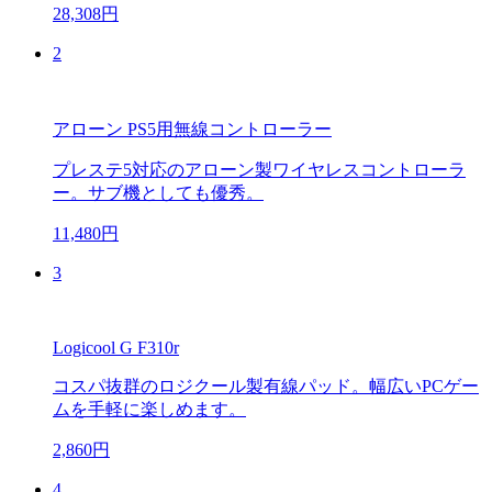
28,308円
2
アローン PS5用無線コントローラー
プレステ5対応のアローン製ワイヤレスコントローラ
ー。サブ機としても優秀。
11,480円
3
Logicool G F310r
コスパ抜群のロジクール製有線パッド。幅広いPCゲー
ムを手軽に楽しめます。
2,860円
4