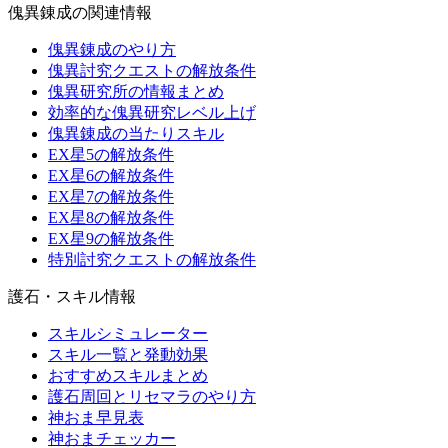
傀異錬成の関連情報
傀異錬成のやり方
傀異討究クエストの解放条件
傀異研究所の情報まとめ
効率的な傀異研究レベル上げ
傀異錬成の当たりスキル
EX星5の解放条件
EX星6の解放条件
EX星7の解放条件
EX星8の解放条件
EX星9の解放条件
特別討究クエストの解放条件
護石・スキル情報
スキルシミュレーター
スキル一覧と発動効果
おすすめスキルまとめ
護石周回とリセマラのやり方
神おま早見表
神おまチェッカー