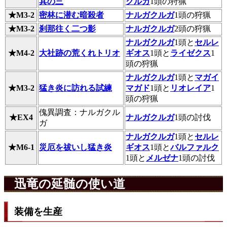
其の三
クルガ
1頭の狩猟
★M3-2
密林に潜む暗殺者
ナルガクルガ
1頭の狩猟
★M3-2
刹那往く二つ影
ナルガクルガ
2頭の狩猟
ナルガクルガ
1頭と
セルレ
★M4-2
大社跡の荒くれトリオ
ギオス
1頭と
ライゼクス
1
頭の狩猟
ナルガクルガ
1頭と
マガイ
★M3-2
猛き炎に訪れる試練
マガド
1頭と
リオレイア
1
頭の狩猟
傀異調査：ナルガクル
★EX4
ナルガクルガ
1頭の討伐
ガ
ナルガクルガ
1頭と
セルレ
★M6-1
災厄を祓いし猛き炎
ギオス
1頭と
バルファルク
1頭と
メルゼナ
1頭の討伐
迅竜の延髄の使い道
装備を生産