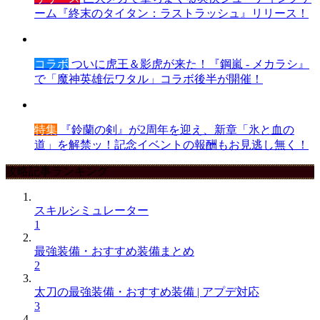
ーム『終末のタイタン：ラストラッシュ』リリース！
コラボ
ついに虎王＆影虎が来た！『鋼嵐 - メカラシ』
で「魔神英雄伝ワタル」コラボ後半が開催！
特集
『鈴蘭の剣』が2周年を迎え、新章「氷と血の
道」を解禁ッ！記念イベントの報酬もお見逃し無く！
攻略記事ランキング
スキルシミュレーター
1
最強装備・おすすめ装備まとめ
2
太刀の最強装備・おすすめ装備 | アプデ対応
3