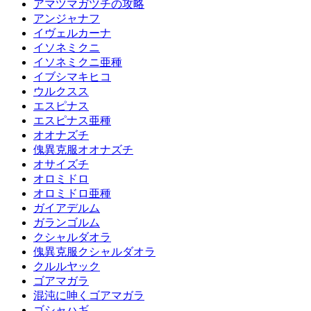
アマツマガツチの攻略
アンジャナフ
イヴェルカーナ
イソネミクニ
イソネミクニ亜種
イブシマキヒコ
ウルクスス
エスピナス
エスピナス亜種
オオナズチ
傀異克服オオナズチ
オサイズチ
オロミドロ
オロミドロ亜種
ガイアデルム
ガランゴルム
クシャルダオラ
傀異克服クシャルダオラ
クルルヤック
ゴアマガラ
混沌に呻くゴアマガラ
ゴシャハギ