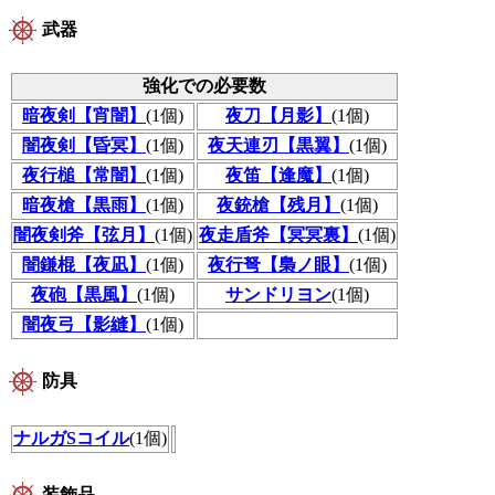
武器
強化での必要数
暗夜剣【宵闇】
(1個)
夜刀【月影】
(1個)
闇夜剣【昏冥】
(1個)
夜天連刃【黒翼】
(1個)
夜行槌【常闇】
(1個)
夜笛【逢魔】
(1個)
暗夜槍【黒雨】
(1個)
夜銃槍【残月】
(1個)
闇夜剣斧【弦月】
(1個)
夜走盾斧【冥冥裏】
(1個)
闇鎌棍【夜凪】
(1個)
夜行弩【梟ノ眼】
(1個)
夜砲【黒風】
(1個)
サンドリヨン
(1個)
闇夜弓【影縫】
(1個)
防具
ナルガSコイル
(1個)
装飾品