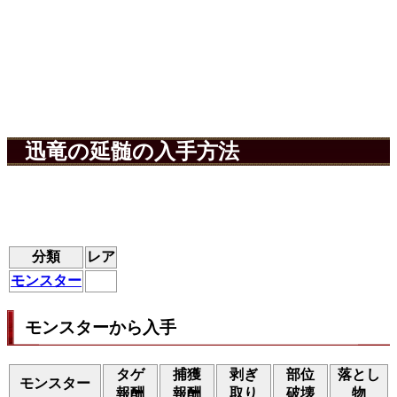
迅竜の延髄の入手方法
分類
レア
モンスター
モンスターから入手
タゲ
捕獲
剥ぎ
部位
落とし
モンスター
報酬
報酬
取り
破壊
物