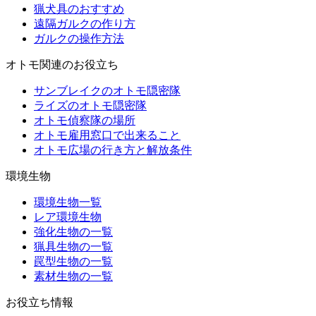
猟犬具のおすすめ
遠隔ガルクの作り方
ガルクの操作方法
オトモ関連のお役立ち
サンブレイクのオトモ隠密隊
ライズのオトモ隠密隊
オトモ偵察隊の場所
オトモ雇用窓口で出来ること
オトモ広場の行き方と解放条件
環境生物
環境生物一覧
レア環境生物
強化生物の一覧
猟具生物の一覧
罠型生物の一覧
素材生物の一覧
お役立ち情報