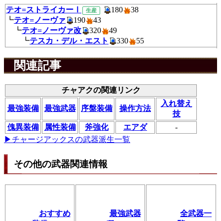
テオ=ストライカーⅠ
180
3
生産
┗
テオ=ノーヴァ
190
43
┗
テオ=ノーヴァ改
320
49
┗
テスカ・デル・エスト
330
5
関連記事
チャアクの関連リンク
入れ替え
最強装備
最強武器
序盤装備
操作方法
技
傀異装備
属性装備
斧強化
エアダ
-
▶チャージアックスの武器派生一覧
その他の武器関連情報
おすすめ
最強武器
全武器一