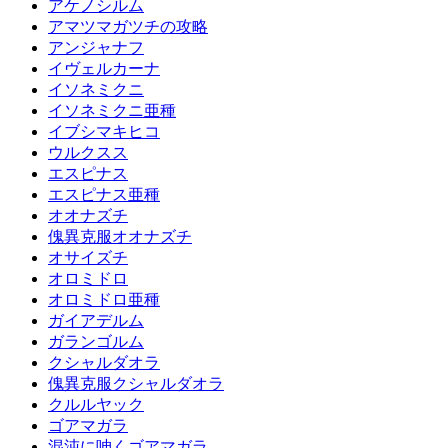
アケノシルム
アマツマガツチの攻略
アンジャナフ
イヴェルカーナ
イソネミクニ
イソネミクニ亜種
イブシマキヒコ
ウルクスス
エスピナス
エスピナス亜種
オオナズチ
傀異克服オオナズチ
オサイズチ
オロミドロ
オロミドロ亜種
ガイアデルム
ガランゴルム
クシャルダオラ
傀異克服クシャルダオラ
クルルヤック
ゴアマガラ
混沌に呻くゴアマガラ