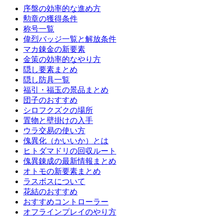
序盤の効率的な進め方
勲章の獲得条件
称号一覧
偉烈バッジ一覧と解放条件
マカ錬金の新要素
金策の効率的なやり方
隠し要素まとめ
隠し防具一覧
福引・福玉の景品まとめ
団子のおすすめ
シロフクズクの場所
置物と壁掛けの入手
ウラ交易の使い方
傀異化（かいいか）とは
ヒトダマドリの回収ルート
傀異錬成の最新情報まとめ
オトモの新要素まとめ
ラスボスについて
花結のおすすめ
おすすめコントローラー
オフラインプレイのやり方