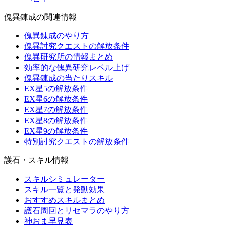
傀異錬成の関連情報
傀異錬成のやり方
傀異討究クエストの解放条件
傀異研究所の情報まとめ
効率的な傀異研究レベル上げ
傀異錬成の当たりスキル
EX星5の解放条件
EX星6の解放条件
EX星7の解放条件
EX星8の解放条件
EX星9の解放条件
特別討究クエストの解放条件
護石・スキル情報
スキルシミュレーター
スキル一覧と発動効果
おすすめスキルまとめ
護石周回とリセマラのやり方
神おま早見表