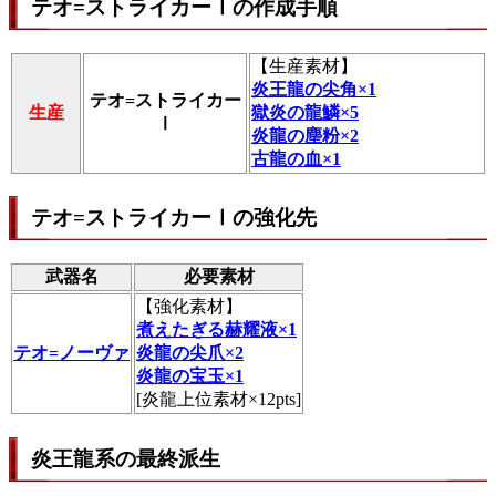
テオ=ストライカーⅠの作成手順
【
生産素材
】
炎王龍の尖角×1
テオ=ストライカー
生産
獄炎の龍鱗×5
Ⅰ
炎龍の塵粉×2
古龍の血×1
テオ=ストライカーⅠの強化先
武器名
必要素材
【
強化素材
】
煮えたぎる赫耀液×1
テオ=ノーヴァ
炎龍の尖爪×2
炎龍の宝玉×1
[炎龍上位素材×12pts]
炎王龍系の最終派生