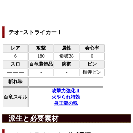
テオ=ストライカーⅠ
レア
攻撃
属性
会心率
6
180
爆破38
0
スロ
百竜装飾品
防御
ビン
― ― ―
-
-
榴弾ビン
斬れ味
攻撃力強化Ⅱ
百竜スキル
火やられ特効
炎王龍の魂
派生と必要素材