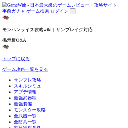
事前ガチャ
ゲーム検索
ログイン
モンハンライズ攻略wiki｜サンブレイク対応
掲示板Q&A
トップに戻る
ゲーム攻略一覧を見る
サンブレ攻略
スキルシミュ
アプデ情報
最強武器種
最強装備
モンスター攻略
全武器一覧
全防具一覧
勲章獲得条件