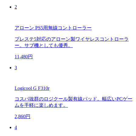
2
アローン PS5用無線コントローラー
プレステ5対応のアローン製ワイヤレスコントローラ
ー。サブ機としても優秀。
11,480円
3
Logicool G F310r
コスパ抜群のロジクール製有線パッド。幅広いPCゲー
ムを手軽に楽しめます。
2,860円
4