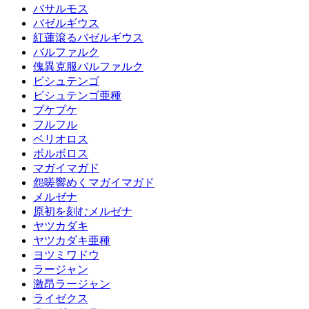
バサルモス
バゼルギウス
紅蓮滾るバゼルギウス
バルファルク
傀異克服バルファルク
ビシュテンゴ
ビシュテンゴ亜種
プケプケ
フルフル
ベリオロス
ボルボロス
マガイマガド
怨嗟響めくマガイマガド
メルゼナ
原初を刻むメルゼナ
ヤツカダキ
ヤツカダキ亜種
ヨツミワドウ
ラージャン
激昂ラージャン
ライゼクス