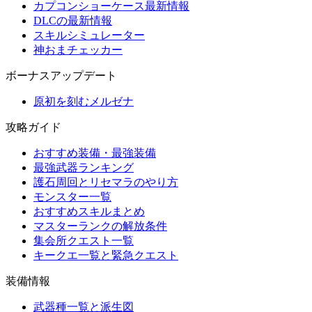
カプコンショーケース最新情報
DLCの最新情報
スキルシミュレーター
神おまチェッカー
ボーナスアップデート
原初を刻むメルゼナ
攻略ガイド
おすすめ装備・最強装備
最強武器ランキング
護石周回とリセマラのやり方
モンスター一覧
おすすめスキルまとめ
マスターランクの解放条件
集会所クエスト一覧
キークエ一覧と緊急クエスト
装備情報
武器種一覧と派生図