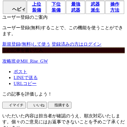
上位
下位
最強
武器
操作
ヘビィ
装備
装備
武器
派生
方法
ユーザー登録のご案内
ユーザー登録(無料)することで、この機能を使うことができ
ます。
新規登録(無料)して使う
登録済みの方はログイン
この記事を書いた人
攻略班＠MH_Rise_GW
ポスト
LINEで送る
URLコピー
この記事を評価しよう！
イマイチ
いいね
指摘する
いただいた内容は担当者が確認のうえ、順次対応いたしま
す。個々のご意見にはお返事できないことを予めご了承くだ