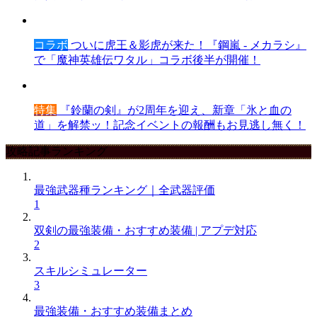
コラボ
ついに虎王＆影虎が来た！『鋼嵐 - メカラシ』
で「魔神英雄伝ワタル」コラボ後半が開催！
特集
『鈴蘭の剣』が2周年を迎え、新章「氷と血の
道」を解禁ッ！記念イベントの報酬もお見逃し無く！
攻略記事ランキング
最強武器種ランキング｜全武器評価
1
双剣の最強装備・おすすめ装備 | アプデ対応
2
スキルシミュレーター
3
最強装備・おすすめ装備まとめ