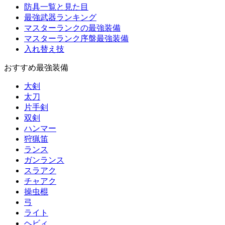
防具一覧と見た目
最強武器ランキング
マスターランクの最強装備
マスターランク序盤最強装備
入れ替え技
おすすめ最強装備
大剣
太刀
片手剣
双剣
ハンマー
狩猟笛
ランス
ガンランス
スラアク
チャアク
操虫棍
弓
ライト
ヘビィ