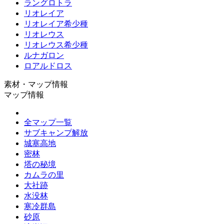
ラングロトラ
リオレイア
リオレイア希少種
リオレウス
リオレウス希少種
ルナガロン
ロアルドロス
素材・マップ情報
マップ情報
全マップ一覧
サブキャンプ解放
城塞高地
密林
塔の秘境
カムラの里
大社跡
水没林
寒冷群島
砂原