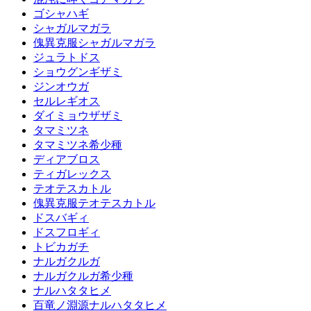
ゴシャハギ
シャガルマガラ
傀異克服シャガルマガラ
ジュラトドス
ショウグンギザミ
ジンオウガ
セルレギオス
ダイミョウザザミ
タマミツネ
タマミツネ希少種
ディアブロス
ティガレックス
テオテスカトル
傀異克服テオテスカトル
ドスバギィ
ドスフロギィ
トビカガチ
ナルガクルガ
ナルガクルガ希少種
ナルハタタヒメ
百竜ノ淵源ナルハタタヒメ