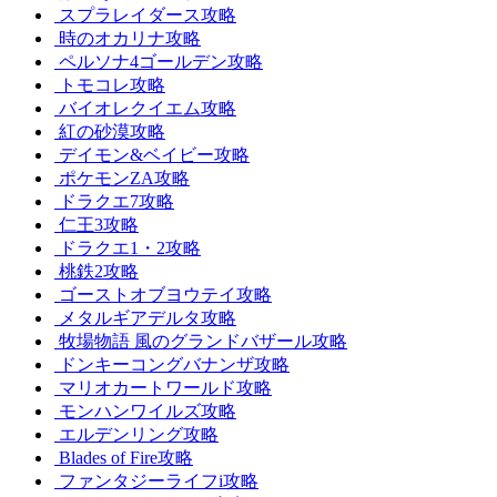
スプラレイダース攻略
時のオカリナ攻略
ペルソナ4ゴールデン攻略
トモコレ攻略
バイオレクイエム攻略
紅の砂漠攻略
デイモン&ベイビー攻略
ポケモンZA攻略
ドラクエ7攻略
仁王3攻略
ドラクエ1・2攻略
桃鉄2攻略
ゴーストオブヨウテイ攻略
メタルギアデルタ攻略
牧場物語 風のグランドバザール攻略
ドンキーコングバナンザ攻略
マリオカートワールド攻略
モンハンワイルズ攻略
エルデンリング攻略
Blades of Fire攻略
ファンタジーライフi攻略