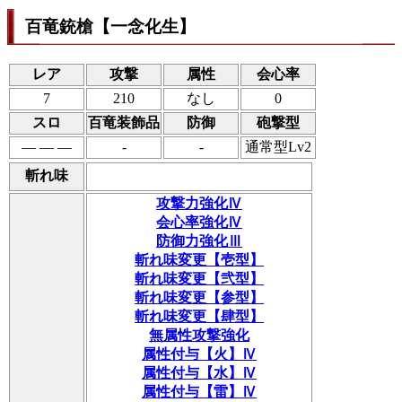
百竜銃槍【一念化生】
レア
攻撃
属性
会心率
7
210
なし
0
スロ
百竜装飾品
防御
砲撃型
― ― ―
-
-
通常型Lv2
斬れ味
攻撃力強化Ⅳ
会心率強化Ⅳ
防御力強化Ⅲ
斬れ味変更【壱型】
斬れ味変更【弐型】
斬れ味変更【参型】
斬れ味変更【肆型】
無属性攻撃強化
属性付与【火】Ⅳ
属性付与【水】Ⅳ
属性付与【雷】Ⅳ