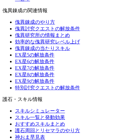
傀異錬成の関連情報
傀異錬成のやり方
傀異討究クエストの解放条件
傀異研究所の情報まとめ
効率的な傀異研究レベル上げ
傀異錬成の当たりスキル
EX星5の解放条件
EX星6の解放条件
EX星7の解放条件
EX星8の解放条件
EX星9の解放条件
特別討究クエストの解放条件
護石・スキル情報
スキルシミュレーター
スキル一覧と発動効果
おすすめスキルまとめ
護石周回とリセマラのやり方
神おま早見表