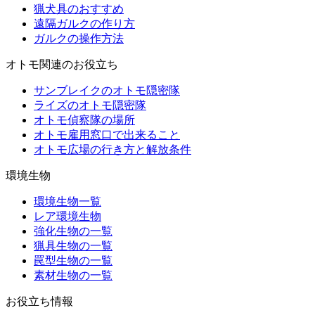
猟犬具のおすすめ
遠隔ガルクの作り方
ガルクの操作方法
オトモ関連のお役立ち
サンブレイクのオトモ隠密隊
ライズのオトモ隠密隊
オトモ偵察隊の場所
オトモ雇用窓口で出来ること
オトモ広場の行き方と解放条件
環境生物
環境生物一覧
レア環境生物
強化生物の一覧
猟具生物の一覧
罠型生物の一覧
素材生物の一覧
お役立ち情報