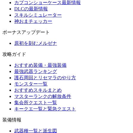
カプコンショーケース最新情報
DLCの最新情報
スキルシミュレーター
神おまチェッカー
ボーナスアップデート
原初を刻むメルゼナ
攻略ガイド
おすすめ装備・最強装備
最強武器ランキング
護石周回とリセマラのやり方
モンスター一覧
おすすめスキルまとめ
マスターランクの解放条件
集会所クエスト一覧
キークエ一覧と緊急クエスト
装備情報
武器種一覧と派生図