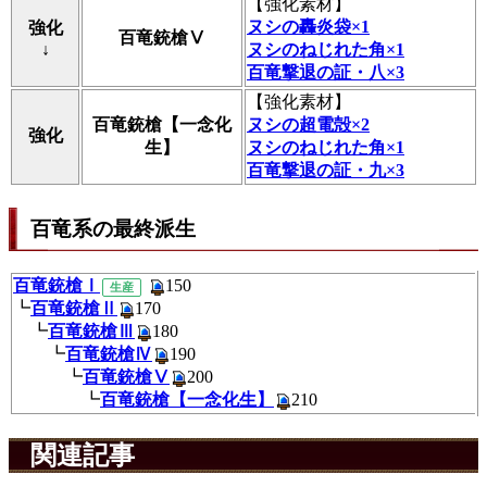
【
強化素材
】
ヌシの轟炎袋×1
強化
百竜銃槍Ⅴ
↓
ヌシのねじれた角×1
百竜撃退の証・八×3
【
強化素材
】
百竜銃槍【一念化
ヌシの超電殻×2
強化
生】
ヌシのねじれた角×1
百竜撃退の証・九×3
百竜系の最終派生
百竜銃槍Ⅰ
150
生産
┗
百竜銃槍Ⅱ
170
┗
百竜銃槍Ⅲ
180
┗
百竜銃槍Ⅳ
190
┗
百竜銃槍Ⅴ
200
┗
百竜銃槍【一念化生】
210
関連記事