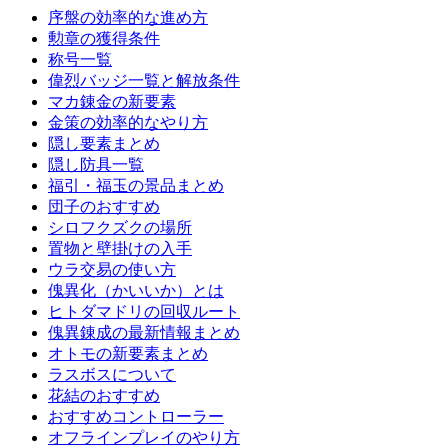
序盤の効率的な進め方
勲章の獲得条件
称号一覧
偉烈バッジ一覧と解放条件
マカ錬金の新要素
金策の効率的なやり方
隠し要素まとめ
隠し防具一覧
福引・福玉の景品まとめ
団子のおすすめ
シロフクズクの場所
置物と壁掛けの入手
ウラ交易の使い方
傀異化（かいいか）とは
ヒトダマドリの回収ルート
傀異錬成の最新情報まとめ
オトモの新要素まとめ
ラスボスについて
花結のおすすめ
おすすめコントローラー
オフラインプレイのやり方