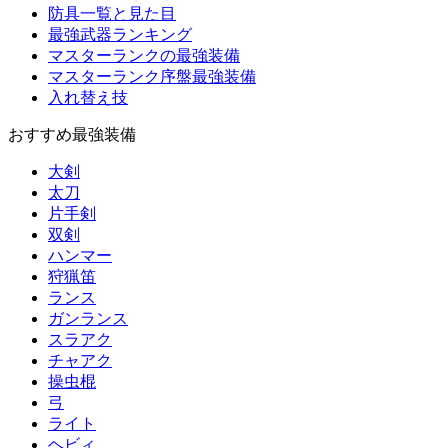
防具一覧と見た目
最強武器ランキング
マスターランクの最強装備
マスターランク序盤最強装備
入れ替え技
おすすめ最強装備
大剣
太刀
片手剣
双剣
ハンマー
狩猟笛
ランス
ガンランス
スラアク
チャアク
操虫棍
弓
ライト
ヘビィ