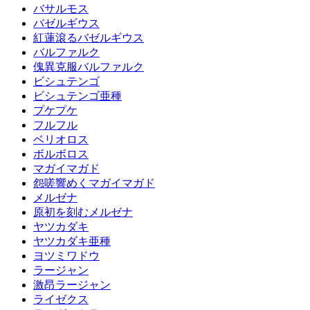
バサルモス
バゼルギウス
紅蓮滾るバゼルギウス
バルファルク
傀異克服バルファルク
ビシュテンゴ
ビシュテンゴ亜種
プケプケ
フルフル
ベリオロス
ボルボロス
マガイマガド
怨嗟響めくマガイマガド
メルゼナ
原初を刻むメルゼナ
ヤツカダキ
ヤツカダキ亜種
ヨツミワドウ
ラージャン
激昂ラージャン
ライゼクス