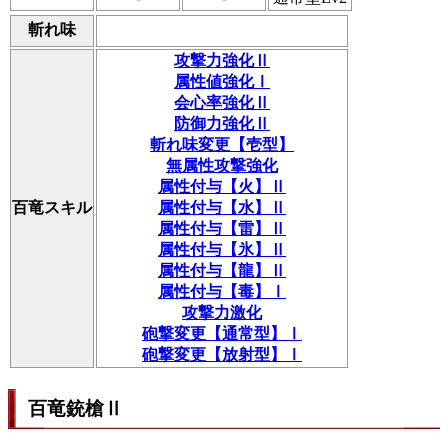
斬れ味
攻撃力強化Ⅱ
属性値強化Ⅰ
会心率強化Ⅱ
防御力強化Ⅱ
斬れ味変更【壱型】
無属性攻撃強化
属性付与【火】Ⅱ
百竜スキル
属性付与【水】Ⅱ
属性付与【雷】Ⅱ
属性付与【氷】Ⅱ
属性付与【龍】Ⅱ
属性付与【毒】Ⅰ
攻撃力激化
砲撃変更【通常型】Ⅰ
砲撃変更【放射型】Ⅰ
百竜銃槍Ⅱ