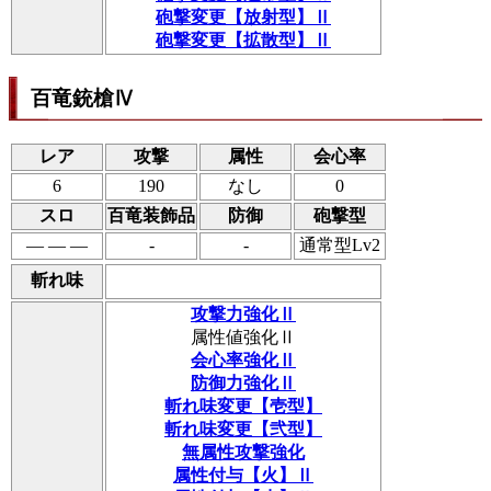
砲撃変更【放射型】Ⅱ
砲撃変更【拡散型】Ⅱ
百竜銃槍Ⅳ
レア
攻撃
属性
会心率
6
190
なし
0
スロ
百竜装飾品
防御
砲撃型
― ― ―
-
-
通常型Lv2
斬れ味
攻撃力強化Ⅱ
属性値強化Ⅱ
会心率強化Ⅱ
防御力強化Ⅱ
斬れ味変更【壱型】
斬れ味変更【弐型】
無属性攻撃強化
属性付与【火】Ⅱ