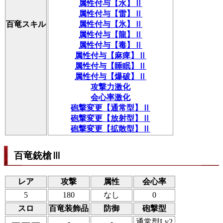
属性付与【水】Ⅱ
属性付与【雷】Ⅱ
百竜スキル
属性付与【氷】Ⅱ
属性付与【龍】Ⅱ
属性付与【毒】Ⅱ
属性付与【麻痺】Ⅱ
属性付与【睡眠】Ⅱ
属性付与【爆破】Ⅱ
攻撃力激化
会心率激化
砲撃変更【通常型】Ⅱ
砲撃変更【放射型】Ⅱ
砲撃変更【拡散型】Ⅱ
百竜銃槍Ⅲ
レア
攻撃
属性
会心率
5
180
なし
0
スロ
百竜装飾品
防御
砲撃型
― ― ―
-
-
通常型Lv2