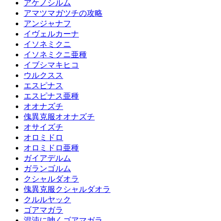
アケノシルム
アマツマガツチの攻略
アンジャナフ
イヴェルカーナ
イソネミクニ
イソネミクニ亜種
イブシマキヒコ
ウルクスス
エスピナス
エスピナス亜種
オオナズチ
傀異克服オオナズチ
オサイズチ
オロミドロ
オロミドロ亜種
ガイアデルム
ガランゴルム
クシャルダオラ
傀異克服クシャルダオラ
クルルヤック
ゴアマガラ
混沌に呻くゴアマガラ