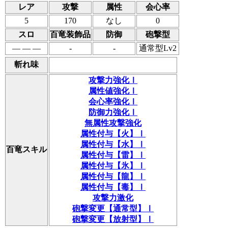
レア
攻撃
属性
会心率
5
170
なし
0
スロ
百竜装飾品
防御
砲撃型
― ― ―
-
-
通常型Lv2
斬れ味
攻撃力強化Ⅰ
属性値強化Ⅰ
会心率強化Ⅰ
防御力強化Ⅰ
無属性攻撃強化
属性付与【火】Ⅰ
属性付与【水】Ⅰ
百竜スキル
属性付与【雷】Ⅰ
属性付与【氷】Ⅰ
属性付与【龍】Ⅰ
属性付与【毒】Ⅰ
攻撃力激化
砲撃変更【通常型】Ⅰ
砲撃変更【放射型】Ⅰ