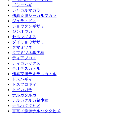
ゴシャハギ
シャガルマガラ
傀異克服シャガルマガラ
ジュラトドス
ショウグンギザミ
ジンオウガ
セルレギオス
ダイミョウザザミ
タマミツネ
タマミツネ希少種
ディアブロス
ティガレックス
テオテスカトル
傀異克服テオテスカトル
ドスバギィ
ドスフロギィ
トビカガチ
ナルガクルガ
ナルガクルガ希少種
ナルハタタヒメ
百竜ノ淵源ナルハタタヒメ