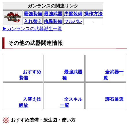
ガンランスの関連リンク
最強装備
最強武器
序盤装備
操作方法
入れ替え
傀異装備
フルバレ
-
▶ガンランスの武器派生一覧
その他の武器関連情報
おすすめ
最強武器
全武器一
装備
種
覧
入替え技
全スキル
護石厳選
解放
一覧
おすすめ装備・派生図・使い方