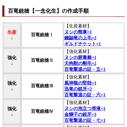
百竜銃槍【一念化生】の作成手順
【
生産素材
】
ヌシの熊掌×1
生産
百竜銃槍Ⅰ
↓
鎌鼬竜の上毛×2
ギルドチケット×1
【
強化素材
】
ヌシの屍毒棘×1
強化
百竜銃槍Ⅱ
↓
天狗獣の剛毛×2
百竜撃退の証・五×1
【
強化素材
】
風神龍の堅殻×1
強化
百竜銃槍Ⅲ
↓
迅竜の鋭牙×2
百竜撃退の証・六×1
【
強化素材
】
ヌシの泡立つ滑液×1
強化
百竜銃槍Ⅳ
↓
金獅子の鋭牙×3
百竜撃退の証・七×1