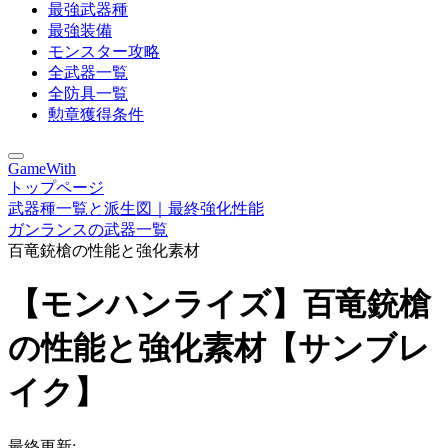
最強武器種
最強装備
モンスター攻略
全武器一覧
全防具一覧
勲章獲得条件
GameWith
トップページ
武器種一覧と派生図｜最終強化性能
ガンランスの武器一覧
百竜銃槍の性能と強化素材
【モンハンライズ】百竜銃槍
の性能と強化素材【サンブレ
イク】
最終更新: