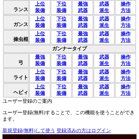
上位
下位
最強
武器
操作
ランス
装備
装備
武器
派生
方法
上位
下位
最強
武器
操作
ガンス
装備
装備
武器
派生
方法
上位
下位
最強
武器
操作
操虫棍
装備
装備
武器
派生
方法
ガンナータイプ
最強
下位
最強
武器
操作
弓
装備
装備
武器
派生
方法
上位
下位
最強
武器
操作
ライト
装備
装備
武器
派生
方法
上位
下位
最強
武器
操作
ヘビィ
装備
装備
武器
派生
方法
ユーザー登録のご案内
ユーザー登録(無料)することで、この機能を使うことができ
ます。
新規登録(無料)して使う
登録済みの方はログイン
この記事を書いた人