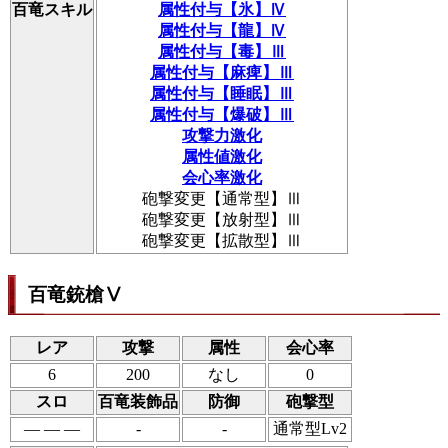
百竜スキル
属性付与【氷】Ⅳ
属性付与【龍】Ⅳ
属性付与【毒】Ⅲ
属性付与【麻痺】Ⅲ
属性付与【睡眠】Ⅲ
属性付与【爆破】Ⅲ
攻撃力激化
属性値激化
会心率激化
砲撃変更【通常型】Ⅲ
砲撃変更【放射型】Ⅲ
砲撃変更【拡散型】Ⅲ
百竜銃槍Ⅴ
レア
攻撃
属性
会心率
6
200
なし
0
スロ
百竜装飾品
防御
砲撃型
― ― ―
-
-
通常型Lv2