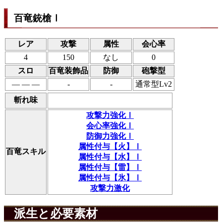
百竜銃槍Ⅰ
レア
攻撃
属性
会心率
4
150
なし
0
スロ
百竜装飾品
防御
砲撃型
― ― ―
-
-
通常型Lv2
斬れ味
攻撃力強化Ⅰ
会心率強化Ⅰ
防御力強化Ⅰ
属性付与【火】Ⅰ
百竜スキル
属性付与【水】Ⅰ
属性付与【雷】Ⅰ
属性付与【氷】Ⅰ
攻撃力激化
派生と必要素材