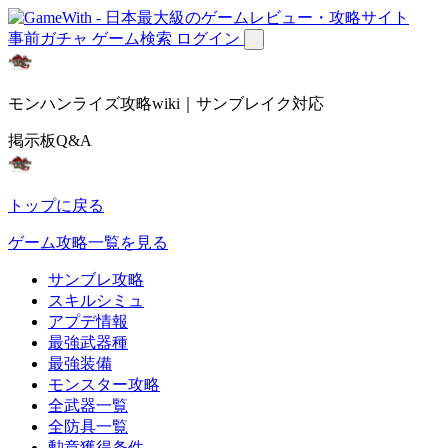
事前ガチャ
ゲーム検索
ログイン
モンハンライズ攻略wiki｜サンブレイク対応
掲示板Q&A
トップに戻る
ゲーム攻略一覧を見る
サンブレ攻略
スキルシミュ
アプデ情報
最強武器種
最強装備
モンスター攻略
全武器一覧
全防具一覧
勲章獲得条件