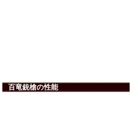
百竜銃槍の性能