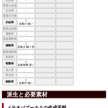
火炎弾
-
貫通火炎弾
-
水冷弾
-
貫通水冷弾
-
2
氷結弾
反動小/速い
貫通氷結弾
-
電撃弾
-
貫通電撃弾
-
2
滅龍弾
反動大/極々遅
貫通滅龍弾
-
斬裂弾
-
1
竜撃弾
反動竜撃/遅い
鬼人弾
-
硬化弾
-
2
麻酔弾
反動中/速い
派生と必要素材
メテオバズーカⅡの作成手順