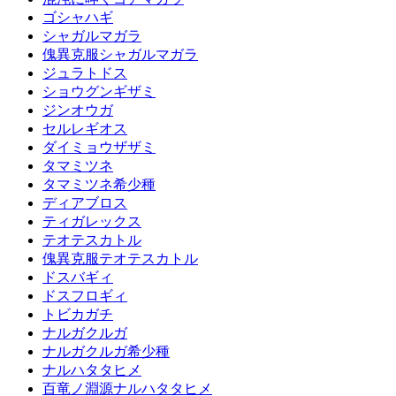
ゴシャハギ
シャガルマガラ
傀異克服シャガルマガラ
ジュラトドス
ショウグンギザミ
ジンオウガ
セルレギオス
ダイミョウザザミ
タマミツネ
タマミツネ希少種
ディアブロス
ティガレックス
テオテスカトル
傀異克服テオテスカトル
ドスバギィ
ドスフロギィ
トビカガチ
ナルガクルガ
ナルガクルガ希少種
ナルハタタヒメ
百竜ノ淵源ナルハタタヒメ