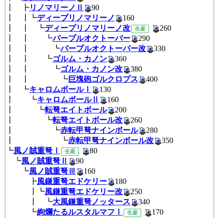
┃ ┣
リノマリーノⅡ
90
┃ ┃┗
ディープリノマリーノ
160
┃ ┃ ┗
ディープリノマリーノ改
26
生産
┃ ┃ ┗
パープルオクトーバー
290
┃ ┃ ┗
パープルオクトーバー改
33
┃ ┃ ┗
ゴルム・カノン
360
┃ ┃ ┗
ゴルム・カノン改
380
┃ ┃ ┗
巨塊砲ゴルクロプス
400
┃ ┗
キャロムボールⅠ
130
┃ ┗
キャロムボールⅡ
160
┃ ┗
転弩エイトボール
200
┃ ┗
転弩エイトボール改
260
┃ ┗
赤転甲弩ナインボール
280
┃ ┗
赤転甲弩ナインボール改
35
┗
風ノ賊重弩Ⅰ
80
生産
┗
風ノ賊重弩Ⅱ
90
┗
風ノ賊重弩Ⅲ
160
┣
風鎌重弩エドケリー
180
┃┗
風鎌重弩エドケリー改
250
┃ ┗
大風鎌重弩ノッタース
340
┗
絢爛たるルスタルマフⅠ
17
生産