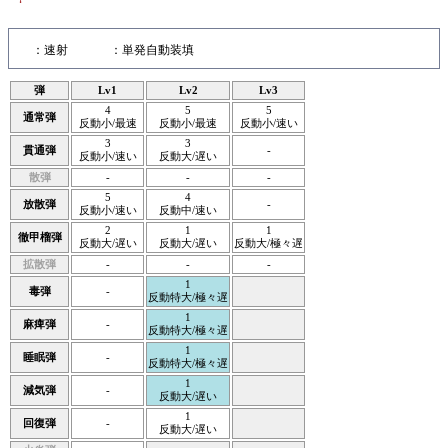
：速射
：単発自動装填
弾
Lv1
Lv2
Lv3
4
5
5
通常弾
反動小/最速
反動小/最速
反動小/速い
3
3
貫通弾
-
反動小/速い
反動大/遅い
散弾
-
-
-
5
4
放散弾
-
反動小/速い
反動中/速い
2
1
1
徹甲榴弾
反動大/遅い
反動大/遅い
反動大/極々遅
拡散弾
-
-
-
1
毒弾
-
反動特大/極々遅
1
麻痺弾
-
反動特大/極々遅
1
睡眠弾
-
反動特大/極々遅
1
減気弾
-
反動大/遅い
1
回復弾
-
反動大/遅い