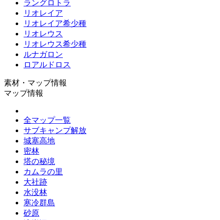
ラングロトラ
リオレイア
リオレイア希少種
リオレウス
リオレウス希少種
ルナガロン
ロアルドロス
素材・マップ情報
マップ情報
全マップ一覧
サブキャンプ解放
城塞高地
密林
塔の秘境
カムラの里
大社跡
水没林
寒冷群島
砂原