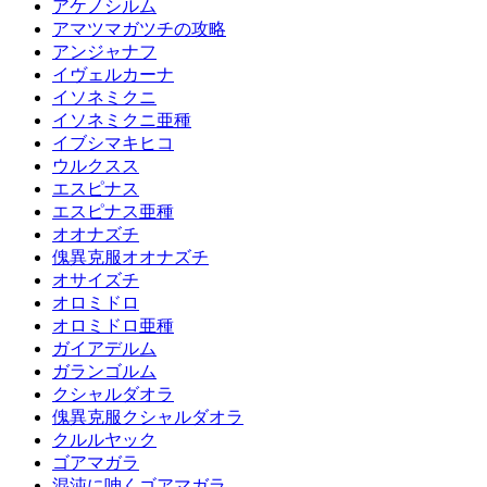
アケノシルム
アマツマガツチの攻略
アンジャナフ
イヴェルカーナ
イソネミクニ
イソネミクニ亜種
イブシマキヒコ
ウルクスス
エスピナス
エスピナス亜種
オオナズチ
傀異克服オオナズチ
オサイズチ
オロミドロ
オロミドロ亜種
ガイアデルム
ガランゴルム
クシャルダオラ
傀異克服クシャルダオラ
クルルヤック
ゴアマガラ
混沌に呻くゴアマガラ