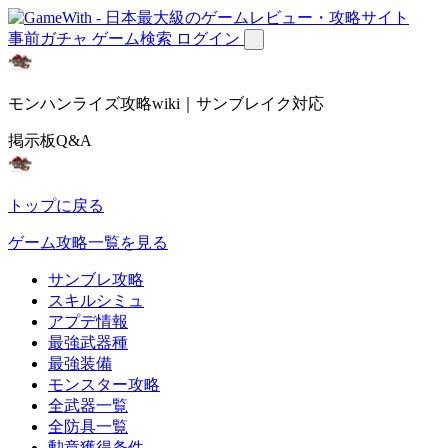
事前ガチャ
ゲーム検索
ログイン
モンハンライズ攻略wiki｜サンブレイク対応
掲示板Q&A
トップに戻る
ゲーム攻略一覧を見る
サンブレ攻略
スキルシミュ
アプデ情報
最強武器種
最強装備
モンスター攻略
全武器一覧
全防具一覧
勲章獲得条件