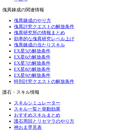
傀異錬成の関連情報
傀異錬成のやり方
傀異討究クエストの解放条件
傀異研究所の情報まとめ
効率的な傀異研究レベル上げ
傀異錬成の当たりスキル
EX星5の解放条件
EX星6の解放条件
EX星7の解放条件
EX星8の解放条件
EX星9の解放条件
特別討究クエストの解放条件
護石・スキル情報
スキルシミュレーター
スキル一覧と発動効果
おすすめスキルまとめ
護石周回とリセマラのやり方
神おま早見表