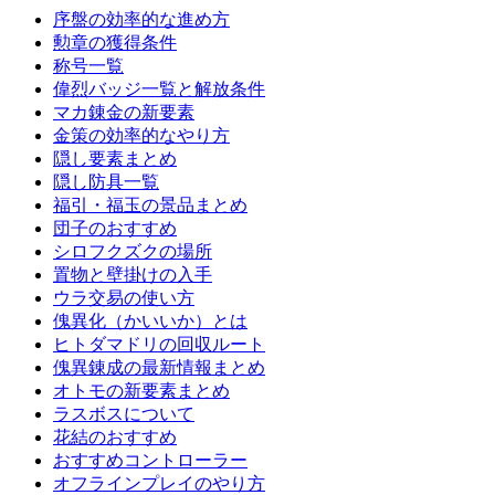
序盤の効率的な進め方
勲章の獲得条件
称号一覧
偉烈バッジ一覧と解放条件
マカ錬金の新要素
金策の効率的なやり方
隠し要素まとめ
隠し防具一覧
福引・福玉の景品まとめ
団子のおすすめ
シロフクズクの場所
置物と壁掛けの入手
ウラ交易の使い方
傀異化（かいいか）とは
ヒトダマドリの回収ルート
傀異錬成の最新情報まとめ
オトモの新要素まとめ
ラスボスについて
花結のおすすめ
おすすめコントローラー
オフラインプレイのやり方