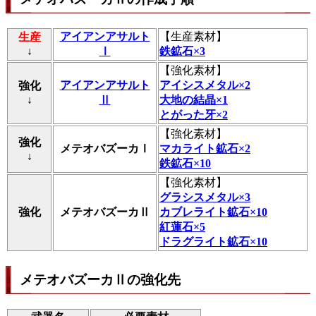
アイアンアサルト
【
生産素材
】
生産
↓
Ⅰ
鉄鉱石×3
【
強化素材
】
アイアンアサルト
アイシスメタル×2
強化
↓
Ⅱ
大地の結晶×1
とがった牙×2
【
強化素材
】
強化
メテオバズーカⅠ
マカライト鉱石×2
↓
鉄鉱石×10
【
強化素材
】
グラシスメタル×3
強化
メテオバズーカⅡ
カブレライト鉱石×10
紅蓮石×5
ドラグライト鉱石×10
メテオバズーカⅡの強化先