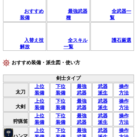
おすすめ
最強武器
全武器一
装備
種
覧
入替え技
全スキル
護石厳選
解放
一覧
おすすめ装備・派生図・使い方
剣士タイプ
上位
下位
最強
武器
操作
太刀
装備
装備
武器
派生
方法
上位
下位
最強
武器
操作
大剣
装備
装備
武器
派生
方法
上位
下位
最強
武器
操作
狩猟笛
装備
装備
武器
派生
方法
上位
下位
最強
武器
操作
ハンマ
装備
装備
武器
派生
方法