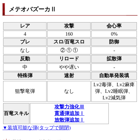
メテオバズーカⅡ
レア
攻撃
会心率
4
160
0%
ブレ
スロ/百竜スロ
防御
なし
② ① ①
-
反動
リロード
拡散弾
中
やや遅い
-
特殊弾
速射
自動単発装填
Lv2毒弾、Lv2麻痺
狙撃竜弾
なし
弾、Lv2睡眠弾、
Lv2減気弾
攻撃力強化Ⅲ
百竜スキル
貫通弾追加Ⅰ
放散弾追加Ⅰ
▼装填可能な弾(タップで開閉)