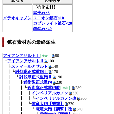
武器名
必要素材
【
強化素材
】
獄炎石×3
メテオキャノン
ユニオン鉱石×10
カブレライト鉱石×20
鉄鉱石×40
鉱石素材系の最終派生
アイアンアサルトⅠ
8
生産
┣
アイアンアサルトⅡ
100
┃┣
スティールアサルト
140
┃┃┗
討伐隊正式重砲Ⅰ
170
┃┃ ┗
討伐隊正式重砲Ⅱ
190
┃┃ ┣
近衛隊正式重砲
230
┃┃ ┃┗
近衛隊正式重砲改
280
生産
┃┃ ┃ ┣
インペリアルカノン
330
┃┃ ┃ ┃┗
インペリアルカノン改
360
┃┃ ┃ ┗
電竜大砲【襲撃】
330
┃┃ ┃ ┗
電竜大砲【襲撃】改
340