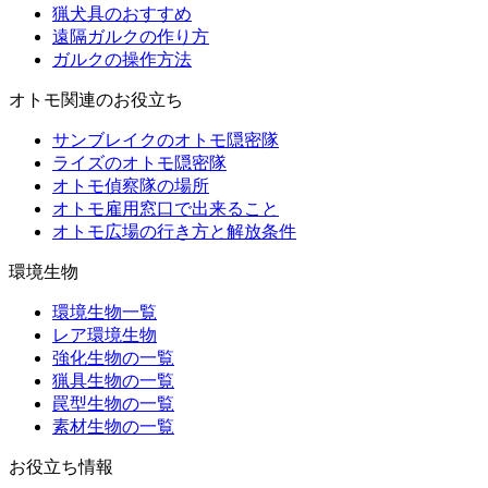
猟犬具のおすすめ
遠隔ガルクの作り方
ガルクの操作方法
オトモ関連のお役立ち
サンブレイクのオトモ隠密隊
ライズのオトモ隠密隊
オトモ偵察隊の場所
オトモ雇用窓口で出来ること
オトモ広場の行き方と解放条件
環境生物
環境生物一覧
レア環境生物
強化生物の一覧
猟具生物の一覧
罠型生物の一覧
素材生物の一覧
お役立ち情報