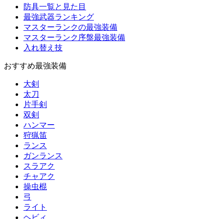
防具一覧と見た目
最強武器ランキング
マスターランクの最強装備
マスターランク序盤最強装備
入れ替え技
おすすめ最強装備
大剣
太刀
片手剣
双剣
ハンマー
狩猟笛
ランス
ガンランス
スラアク
チャアク
操虫棍
弓
ライト
ヘビィ