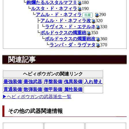
┗
絢爛たるルスタルマフⅡ
18
┗
ルスタ・ド・ネフィラ
190
┗
アムル・ド・ネフィラ
29
生産
┣
アムル・ド・ネフィラ改
32
┃┗
ラヴィス・ド・エテルネ
33
┗
ボルドゥクスの燭重砲
350
┗
ボルドゥクスの燭重砲改
36
┗
ランパ・ダ・ラヴァタ
370
関連記事
ヘビィボウガンの関連リンク
最強装備
最強武器
序盤装備
傀異装備
入れ替え
貫通装備
散弾装備
徹甲装備
属性装備
▶ヘビィボウガンの武器派生一覧
その他の武器関連情報