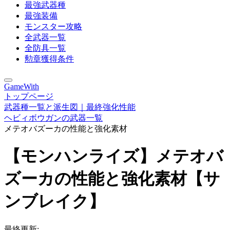
最強武器種
最強装備
モンスター攻略
全武器一覧
全防具一覧
勲章獲得条件
GameWith
トップページ
武器種一覧と派生図｜最終強化性能
ヘビィボウガンの武器一覧
メテオバズーカの性能と強化素材
【モンハンライズ】メテオバ
ズーカの性能と強化素材【サ
ンブレイク】
最終更新: