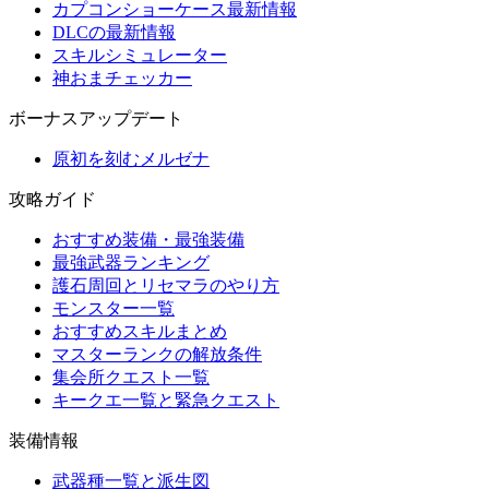
カプコンショーケース最新情報
DLCの最新情報
スキルシミュレーター
神おまチェッカー
ボーナスアップデート
原初を刻むメルゼナ
攻略ガイド
おすすめ装備・最強装備
最強武器ランキング
護石周回とリセマラのやり方
モンスター一覧
おすすめスキルまとめ
マスターランクの解放条件
集会所クエスト一覧
キークエ一覧と緊急クエスト
装備情報
武器種一覧と派生図