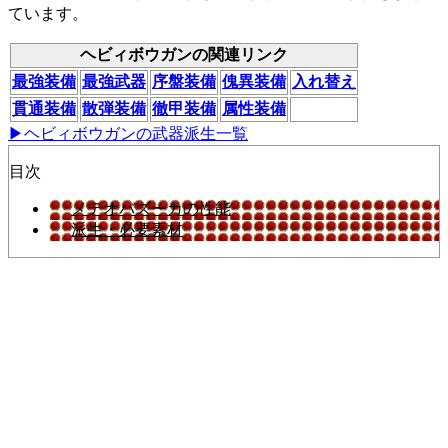
ています。
ヘビィボウガンの関連リンク
最強装備
最強武器
序盤装備
傀異装備
入れ替え
貫通装備
散弾装備
徹甲装備
属性装備
▶ヘビィボウガンの武器派生一覧
目次
メテオバズーカの性能
派生・必要素材