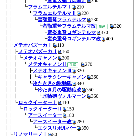
┃┃ ┃ ┗
電竜大砲【閃撃】
350
┃┃ ┗
フラムエルテルマⅠ
210
┃┃ ┗
フラムエルテルマⅡ
220
┃┃ ┗
蛮顎重弩フラムテルマ
230
┃┃ ┗
蛮顎重弩フラムテルマ改
3
生産
┃┃ ┗
蛮炎重弩ロギンテルマ
370
┃┃ ┗
蛮炎重弩ロギンテルマ改
40
┃┣
メテオバズーカⅠ
110
┃┃┣
メテオバズーカⅡ
160
┃┃┃┗
メテオキャノン
200
┃┃┃ ┗
メテオキャノンⅡ
270
生産
┃┃┃ ┣
メテオキャノンⅢ
320
┃┃┃ ┃┗
ギャラクシーキャノン
360
┃┃┃ ┗
冷たき月の駆動砲
340
┃┃┃ ┗
冷たき月の駆動砲改
350
┃┃┃ ┗
氷輪砲ヴォルマーン
360
┃┃┗
ロックイーターⅠ
110
┃┃ ┗
ロックイーターⅡ
150
┃┃ ┗
アースイーター
180
┃┃ ┗
アースイーター改
280
┃┃ ┗
エクスリボルバー
350
┃┗
リノマリーノⅠ
80