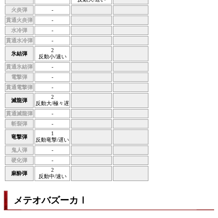
火炎弾
-
貫通火炎弾
-
水冷弾
-
貫通水冷弾
-
2
氷結弾
反動小/速い
貫通氷結弾
-
電撃弾
-
貫通電撃弾
-
2
滅龍弾
反動大/極々遅
貫通滅龍弾
-
斬裂弾
-
1
竜撃弾
反動竜撃/遅い
鬼人弾
-
硬化弾
-
2
麻酔弾
反動中/速い
メテオバズーカⅠ