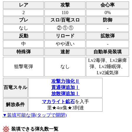
レア
攻撃
会心率
2
110
0%
ブレ
スロ/百竜スロ
防御
なし
② ① ①
-
反動
リロード
拡散弾
中
やや遅い
-
特殊弾
速射
自動単発装填
Lv2毒弾、Lv2麻痺
狙撃竜弾
なし
弾、Lv2睡眠弾、
Lv2減気弾
攻撃力強化Ⅱ
百竜スキル
貫通弾追加Ⅰ
放散弾追加Ⅰ
マカライト鉱石
を入手
解放条件
里★4or集★3到達
▼装填可能な弾(タップで開閉)
装填できる弾丸数一覧