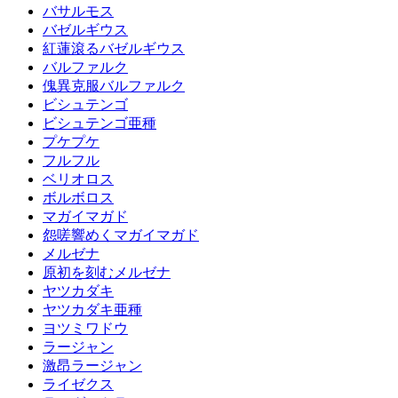
バサルモス
バゼルギウス
紅蓮滾るバゼルギウス
バルファルク
傀異克服バルファルク
ビシュテンゴ
ビシュテンゴ亜種
プケプケ
フルフル
ベリオロス
ボルボロス
マガイマガド
怨嗟響めくマガイマガド
メルゼナ
原初を刻むメルゼナ
ヤツカダキ
ヤツカダキ亜種
ヨツミワドウ
ラージャン
激昂ラージャン
ライゼクス