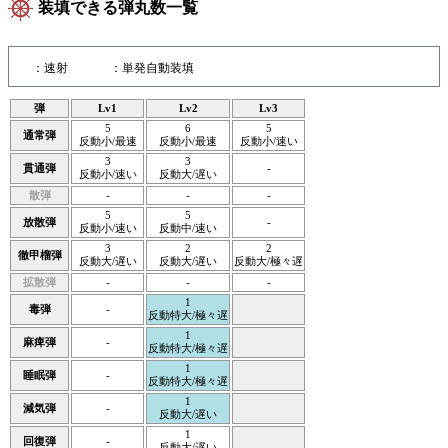
装填できる弾丸数一覧
：速射
：単発自動装填
弾
Lv1
Lv2
Lv3
5
6
5
通常弾
反動小/最速
反動小/最速
反動小/速い
3
3
貫通弾
-
反動小/速い
反動大/遅い
散弾
-
-
-
5
5
放散弾
-
反動小/速い
反動中/速い
3
2
2
徹甲榴弾
反動大/遅い
反動大/遅い
反動大/極々遅
拡散弾
-
-
-
1
毒弾
-
反動特大/極々遅
1
麻痺弾
-
反動特大/極々遅
1
睡眠弾
-
反動特大/極々遅
1
減気弾
-
反動大/遅い
1
回復弾
-
反動大/遅い