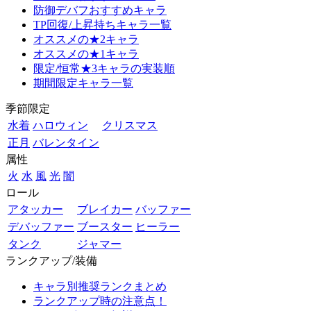
防御デバフおすすめキャラ
TP回復/上昇持ちキャラ一覧
オススメの★2キャラ
オススメの★1キャラ
限定/恒常★3キャラの実装順
期間限定キャラ一覧
季節限定
水着
ハロウィン
クリスマス
正月
バレンタイン
属性
火
水
風
光
闇
ロール
アタッカー
ブレイカー
バッファー
デバッファー
ブースター
ヒーラー
タンク
ジャマー
ランクアップ/装備
キャラ別推奨ランクまとめ
ランクアップ時の注意点！