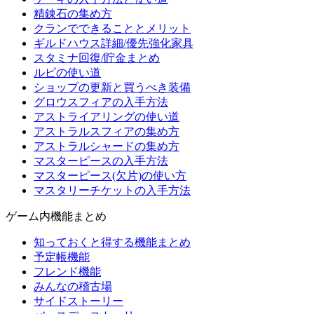
精錬石の集め方
クランでできることとメリット
ギルドハウス詳細/優先強化家具
スタミナ回復/貯金まとめ
ルピの使い道
ショップの更新と買うべき装備
グロウスフィアの入手方法
アストライアリングの使い道
アストラルスフィアの集め方
アストラルシャードの集め方
マスターピースの入手方法
マスターピース(欠片)の使い方
マスタリーチケットの入手方法
ゲーム内機能まとめ
知っておくと得する機能まとめ
予定帳機能
フレンド機能
みんなの稽古場
サイドストーリー