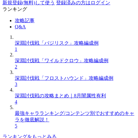
新規登録(無料)して使う
登録済みの方はログイン
ランキング
攻略記事
Q&A
深淵討伐戦「バジリスク」攻略編成例
1
深淵討伐戦「ワイルドクロウ」攻略編成例
2
深淵討伐戦「フロストハウンド」攻略編成例
3
深淵討伐戦の攻略まとめ｜8月闇属性有利
4
最強キャラランキング/コンテンツ別でおすすめのキャ
ラを徹底解説！
5
ランキングをもっとみる