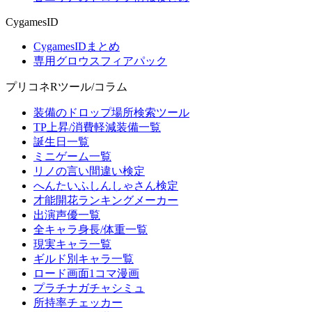
CygamesID
CygamesIDまとめ
専用グロウスフィアパック
プリコネRツール/コラム
装備のドロップ場所検索ツール
TP上昇/消費軽減装備一覧
誕生日一覧
ミニゲーム一覧
リノの言い間違い検定
へんたいふしんしゃさん検定
才能開花ランキングメーカー
出演声優一覧
全キャラ身長/体重一覧
現実キャラ一覧
ギルド別キャラ一覧
ロード画面1コマ漫画
プラチナガチャシミュ
所持率チェッカー