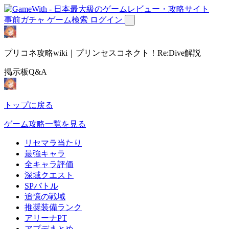
事前ガチャ
ゲーム検索
ログイン
プリコネ攻略wiki｜プリンセスコネクト！Re:Dive解説
掲示板Q&A
トップに戻る
ゲーム攻略一覧を見る
リセマラ当たり
最強キャラ
全キャラ評価
深域クエスト
SPバトル
追憶の戦域
推奨装備ランク
アリーナPT
アプデまとめ