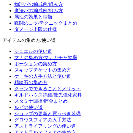
物理パの編成例/組み方
魔法パの編成例/組み方
属性の効果と種類
戦闘のコツ/テクニックまとめ
ダメージ上限の仕様
アイテムの集め方/使い道
ジュエルの使い道
マナの集め方/マナガチャ効率
ポーションの集め方
スキップチケットの集め方
ケーキの入手方法と使い道
精錬石の集め方
クランでできることとメリット
ギルドハウス詳細/優先強化家具
スタミナ回復/貯金まとめ
ルピの使い道
ショップの更新と買うべき装備
グロウスフィアの入手方法
アストライアリングの使い道
アストラルスフィアの集め方