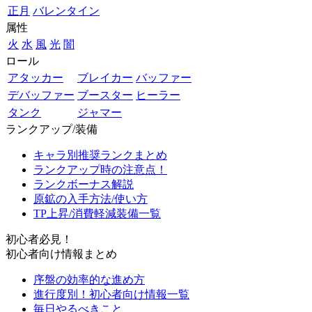
正月
バレンタイン
属性
火
水
風
光
闇
ロール
アタッカー
ブレイカー
バッファー
デバッファー
ブースター
ヒーラー
タンク
ジャマー
ランクアップ/装備
キャラ別推奨ランクまとめ
ランクアップ時の注意点！
ランクボーナス解説
原鉱の入手方法/使い方
TP上昇/消費軽減装備一覧
初心者必見！
初心者向け情報まとめ
序盤の効率的な進め方
進行度別！初心者向け情報一覧
毎日やるべきこと