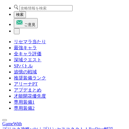
検索
ご意見
リセマラ当たり
最強キャラ
全キャラ評価
深域クエスト
SPバトル
追憶の戦域
推奨装備ランク
アリーナPT
アプデまとめ
才能開花優先度
専用装備1
専用装備2
GameWith