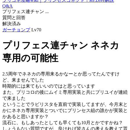
プリコネ攻略wiki｜プリンセスコネクト！Re:Dive解説
Q&A
プリフェス連チャン ...
質問と回答
解決済み
ガーチョンプ
Lv70
プリフェス連チャン ネネカ
専用の可能性
2.5周年でネネカの専用来るかなーとか思ってたんですけ
ど、来ませんでした
時期的には来てもいいのではと思っています
また、プリコロの後にムイミ専用実装と共にプリユイが連続
で来ました
ということでラビリスタを直前で実装してますが、今月末と
かにネネカ専用実装とついでにプリンセス組の誰かが実装と
かあると思いますか？
流石に、もしあったとしても早くても10月とかですかね？
しょうもない質問ですが、良ければ皆さんの考えを教えて貰