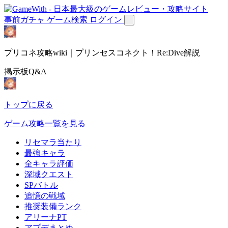
事前ガチャ
ゲーム検索
ログイン
プリコネ攻略wiki｜プリンセスコネクト！Re:Dive解説
掲示板Q&A
トップに戻る
ゲーム攻略一覧を見る
リセマラ当たり
最強キャラ
全キャラ評価
深域クエスト
SPバトル
追憶の戦域
推奨装備ランク
アリーナPT
アプデまとめ