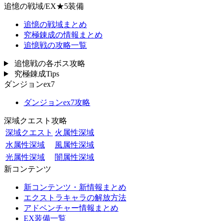
追憶の戦域/EX★5装備
追憶の戦域まとめ
究極錬成の情報まとめ
追憶戦の攻略一覧
追憶戦の各ボス攻略
究極錬成Tips
ダンジョンex7
ダンジョンex7攻略
深域クエスト攻略
深域クエスト
火属性深域
水属性深域
風属性深域
光属性深域
闇属性深域
新コンテンツ
新コンテンツ・新情報まとめ
エクストラキャラの解放方法
アドベンチャー情報まとめ
EX装備一覧