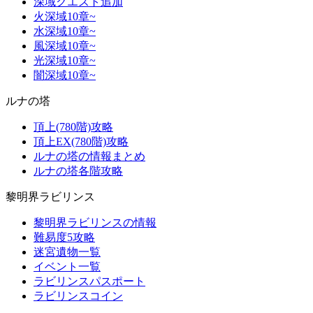
深域クエスト追加
火深域10章~
水深域10章~
風深域10章~
光深域10章~
闇深域10章~
ルナの塔
頂上(780階)攻略
頂上EX(780階)攻略
ルナの塔の情報まとめ
ルナの塔各階攻略
黎明界ラビリンス
黎明界ラビリンスの情報
難易度5攻略
迷宮遺物一覧
イベント一覧
ラビリンスパスポート
ラビリンスコイン