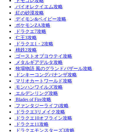
トモコレ攻略
バイオレクイエム攻略
紅の砂漠攻略
デイモン&ベイビー攻略
ポケモンZA攻略
ドラクエ7攻略
仁王3攻略
ドラクエ1・2攻略
桃鉄2攻略
ゴーストオブヨウテイ攻略
メタルギアデルタ攻略
牧場物語 風のグランドバザール攻略
ドンキーコングバナンザ攻略
マリオカートワールド攻略
モンハンワイルズ攻略
エルデンリング攻略
Blades of Fire攻略
ファンタジーライフi攻略
ドラクエ3リメイク攻略
ドラクエ10オフライン攻略
ドラクエ11攻略
ドラクエモンスターズ3攻略