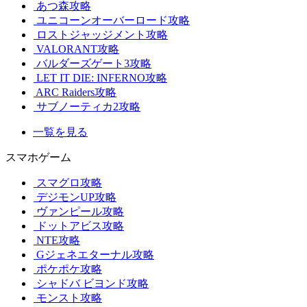
あつ森攻略
ユニコーンオーバーロード攻略
ロストジャッジメント攻略
VALORANT攻略
バルダーズゲート3攻略
LET IT DIE: INFERNO攻略
ARC Raiders攻略
サブノーティカ2攻略
一覧を見る
スマホゲーム
スマグロ攻略
デジモンUP攻略
ヴァンピール攻略
ドットアビス攻略
NTE攻略
Gジェネエターナル攻略
ポケポケ攻略
シャドバ ビヨンド攻略
モンスト攻略