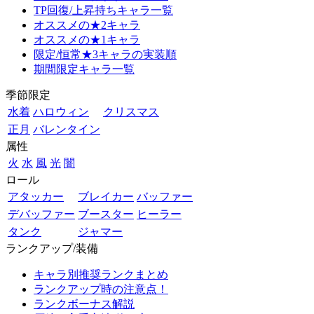
TP回復/上昇持ちキャラ一覧
オススメの★2キャラ
オススメの★1キャラ
限定/恒常★3キャラの実装順
期間限定キャラ一覧
季節限定
水着
ハロウィン
クリスマス
正月
バレンタイン
属性
火
水
風
光
闇
ロール
アタッカー
ブレイカー
バッファー
デバッファー
ブースター
ヒーラー
タンク
ジャマー
ランクアップ/装備
キャラ別推奨ランクまとめ
ランクアップ時の注意点！
ランクボーナス解説