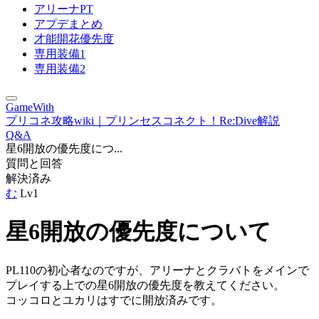
アリーナPT
アプデまとめ
才能開花優先度
専用装備1
専用装備2
GameWith
プリコネ攻略wiki｜プリンセスコネクト！Re:Dive解説
Q&A
星6開放の優先度につ...
質問と回答
解決済み
む
Lv1
星6開放の優先度について
PL110の初心者なのですが、アリーナとクラバトをメインで
プレイする上での星6開放の優先度を教えてください。
コッコロとユカリはすでに開放済みです。