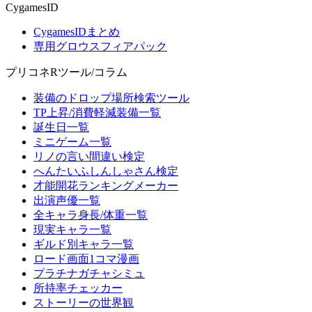
CygamesID
CygamesIDまとめ
専用グロウスフィアパック
プリコネRツール/コラム
装備のドロップ場所検索ツール
TP上昇/消費軽減装備一覧
誕生日一覧
ミニゲーム一覧
リノの言い間違い検定
へんたいふしんしゃさん検定
才能開花ランキングメーカー
出演声優一覧
全キャラ身長/体重一覧
現実キャラ一覧
ギルド別キャラ一覧
ロード画面1コマ漫画
プラチナガチャシミュ
所持率チェッカー
ストーリーの世界観