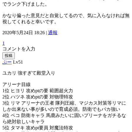
でランク下げました。
かなり偏った意見だと自覚してるので、気に入らなければ無
視してくれると幸いです。
2020年5月24日 18:26 |
通報
1
コメントを入力
投稿
ぷー
Lv51
ユカリ 強すぎて殿堂入り
アリーナ目線
1位 ヒヨリ 攻めptの要 範囲超火力
2位 ハツネ 攻めptの要 対物理特攻
3位 リマ アリーナの王者 隊列圧縮、マジカス対策等リマに
しか出来ない事が多いので育成必須。防衛でもバカ強い
4位 ペコ 防衛キャラ 馬鹿みたいに固いプリーナをガチるな
ら絶対欲しいキャラ
5位 タマキ 攻めpt要員 対魔法特攻