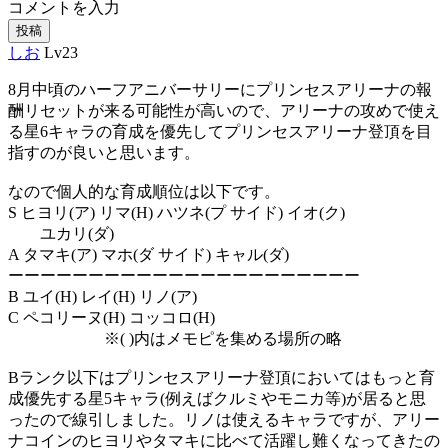
コメントを入力
投稿
しお
Lv23
8月中頃のハーフアニバーサリーにプリンセスアリーナの報
酬リセットが来る可能性が高いので、アリーナの攻めで使え
る星6キャラの育成を優先してプリンセスアリーナ登頂を目
指すのが良いと思います。
なので個人的な育成順位は以下です。
S ヒヨリ(ア) リマ(H) ハツネ(プ サイド) イオ(ク)
ユカリ(ダ)
A タマキ(ア) マホ(ダ サイド) キャル(ダ)
ーーーーーーーーーーーーーーーーーーーーーー
B ユイ(H) レイ(H) リノ(ア)
C ペコリーヌ(H) コッコロ(H)
※( )内はメモピを集める場所の略
Bランク以下はプリンセスアリーナ登頂においてはもっと育
成優先する星5キャラ(例えばクルミやモニカ等)が居ると思
ったので線引しました。リノは使えるキャラですが、アリー
ナコインのヒヨリやタマキに比べて活躍し難くなってきたの