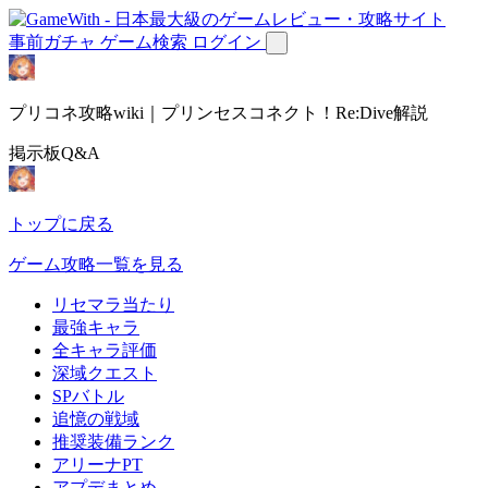
事前ガチャ
ゲーム検索
ログイン
プリコネ攻略wiki｜プリンセスコネクト！Re:Dive解説
掲示板Q&A
トップに戻る
ゲーム攻略一覧を見る
リセマラ当たり
最強キャラ
全キャラ評価
深域クエスト
SPバトル
追憶の戦域
推奨装備ランク
アリーナPT
アプデまとめ