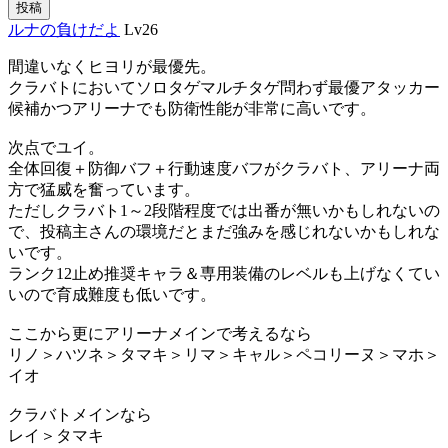
投稿
ルナの負けだよ
Lv26
間違いなくヒヨリが最優先。
クラバトにおいてソロタゲマルチタゲ問わず最優アタッカー
候補かつアリーナでも防衛性能が非常に高いです。
次点でユイ。
全体回復＋防御バフ＋行動速度バフがクラバト、アリーナ両
方で猛威を奮っています。
ただしクラバト1～2段階程度では出番が無いかもしれないの
で、投稿主さんの環境だとまだ強みを感じれないかもしれな
いです。
ランク12止め推奨キャラ＆専用装備のレベルも上げなくてい
いので育成難度も低いです。
ここから更にアリーナメインで考えるなら
リノ＞ハツネ＞タマキ＞リマ＞キャル＞ペコリーヌ＞マホ＞
イオ
クラバトメインなら
レイ＞タマキ