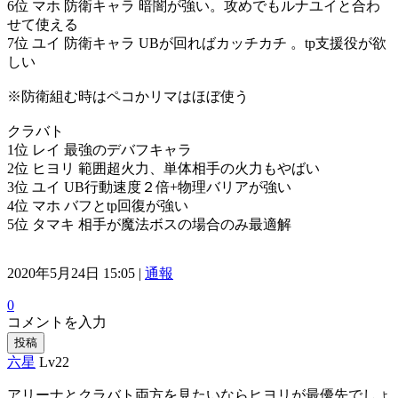
6位 マホ 防衛キャラ 暗闇が強い。攻めでもルナユイと合わ
せて使える
7位 ユイ 防衛キャラ UBが回ればカッチカチ 。tp支援役が欲
しい
※防衛組む時はペコかリマはほぼ使う
クラバト
1位 レイ 最強のデバフキャラ
2位 ヒヨリ 範囲超火力、単体相手の火力もやばい
3位 ユイ UB行動速度２倍+物理バリアが強い
4位 マホ バフとtp回復が強い
5位 タマキ 相手が魔法ボスの場合のみ最適解
2020年5月24日 15:05 |
通報
0
コメントを入力
投稿
六星
Lv22
アリーナとクラバト両方を見たいならヒヨリが最優先でしょ