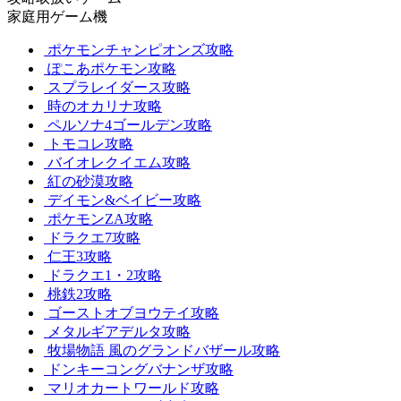
家庭用ゲーム機
ポケモンチャンピオンズ攻略
ぽこあポケモン攻略
スプラレイダース攻略
時のオカリナ攻略
ペルソナ4ゴールデン攻略
トモコレ攻略
バイオレクイエム攻略
紅の砂漠攻略
デイモン&ベイビー攻略
ポケモンZA攻略
ドラクエ7攻略
仁王3攻略
ドラクエ1・2攻略
桃鉄2攻略
ゴーストオブヨウテイ攻略
メタルギアデルタ攻略
牧場物語 風のグランドバザール攻略
ドンキーコングバナンザ攻略
マリオカートワールド攻略