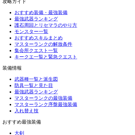
攻略ガイド
おすすめ装備・最強装備
最強武器ランキング
護石周回とリセマラのやり方
モンスター一覧
おすすめスキルまとめ
マスターランクの解放条件
集会所クエスト一覧
キークエ一覧と緊急クエスト
装備情報
武器種一覧と派生図
防具一覧と見た目
最強武器ランキング
マスターランクの最強装備
マスターランク序盤最強装備
入れ替え技
おすすめ最強装備
大剣