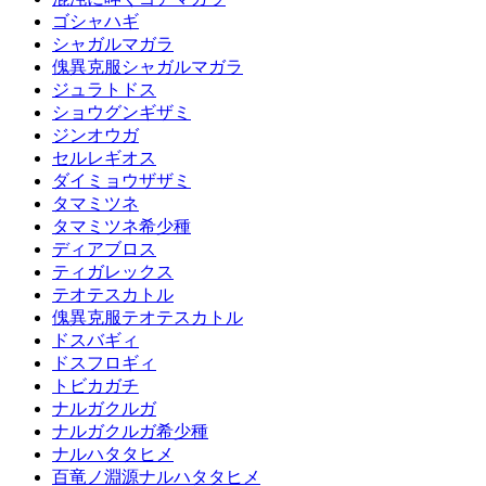
ゴシャハギ
シャガルマガラ
傀異克服シャガルマガラ
ジュラトドス
ショウグンギザミ
ジンオウガ
セルレギオス
ダイミョウザザミ
タマミツネ
タマミツネ希少種
ディアブロス
ティガレックス
テオテスカトル
傀異克服テオテスカトル
ドスバギィ
ドスフロギィ
トビカガチ
ナルガクルガ
ナルガクルガ希少種
ナルハタタヒメ
百竜ノ淵源ナルハタタヒメ