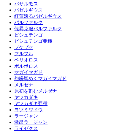
バサルモス
バゼルギウス
紅蓮滾るバゼルギウス
バルファルク
傀異克服バルファルク
ビシュテンゴ
ビシュテンゴ亜種
プケプケ
フルフル
ベリオロス
ボルボロス
マガイマガド
怨嗟響めくマガイマガド
メルゼナ
原初を刻むメルゼナ
ヤツカダキ
ヤツカダキ亜種
ヨツミワドウ
ラージャン
激昂ラージャン
ライゼクス