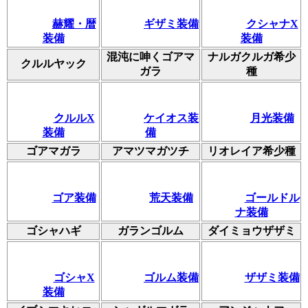
赫耀・暦
ギザミ装備
クシャナX
装備
装備
混沌に呻くゴアマ
ナルガクルガ希少
クルルヤック
ガラ
種
クルルX
ケイオス装
月光装備
装備
備
ゴアマガラ
アマツマガツチ
リオレイア希少種
ゴア装備
荒天装備
ゴールドル
ナ装備
ゴシャハギ
ガランゴルム
ダイミョウザザミ
ゴシャX
ゴルム装備
ザザミ装備
装備