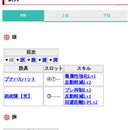
MR
上位
下位
頭
目次
▼頭
▼
胴
▼
腕
▼
腰
▼
脚
防具
スロット
スキル
毒属性強化Lv1
ブナハXハット
④①―
反動軽減Lv2
ブレ抑制Lv2
砲術隊【兜】
③――
反動軽減Lv1
回避距離UPLv2
胴