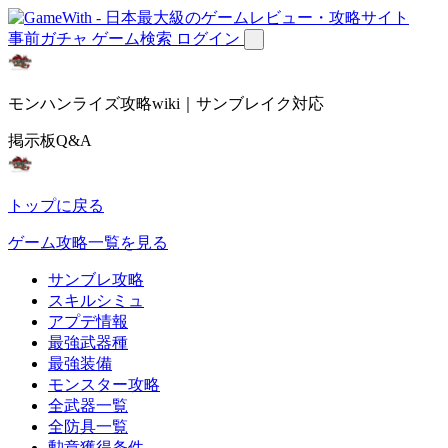
事前ガチャ
ゲーム検索
ログイン
モンハンライズ攻略wiki｜サンブレイク対応
掲示板Q&A
トップに戻る
ゲーム攻略一覧を見る
サンブレ攻略
スキルシミュ
アプデ情報
最強武器種
最強装備
モンスター攻略
全武器一覧
全防具一覧
勲章獲得条件