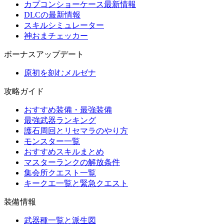
カプコンショーケース最新情報
DLCの最新情報
スキルシミュレーター
神おまチェッカー
ボーナスアップデート
原初を刻むメルゼナ
攻略ガイド
おすすめ装備・最強装備
最強武器ランキング
護石周回とリセマラのやり方
モンスター一覧
おすすめスキルまとめ
マスターランクの解放条件
集会所クエスト一覧
キークエ一覧と緊急クエスト
装備情報
武器種一覧と派生図