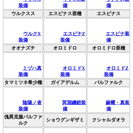
装備
備
備
ウルクスス
エスピナス亜種
エスピナス
ウルクX
エスピナZ
エスピナ装
装備
装備
備
オオナズチ
オロミドロ
オロミドロ亜種
ミヅハ真
オロミドX
オロミドZ
装備
装備
装備
タマミツネ希少種
ガイアデルム
バルファルク
陰陽ノ者
冥淵纏鎧装
赫耀・真装
装備
備
備
傀異克服バルファ
ショウグンギザミ
クシャルダオラ
ルク