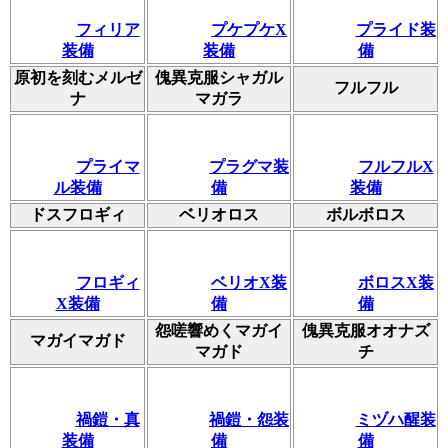
フィリア
プケプケX
プライド装
装備
装備
備
原初を刻むメルゼ
傀異克服シャガル
フルフル
ナ
マガラ
プライマ
プラグマ装
フルフルX
ル装備
備
装備
ドスフロギィ
ベリオロス
ボルボロス
フロギィ
ベリオX装
ボロスX装
X装備
備
備
怨嗟響めくマガイ
傀異克服オオナズ
マガイマガド
マガド
チ
禍鎧・真
禍鎧・怨装
ミヅハ醒装
装備
備
備