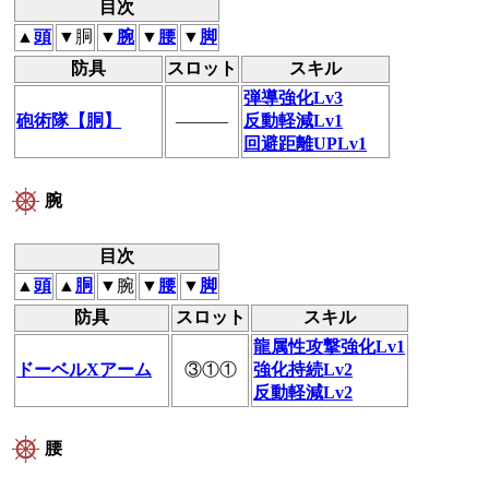
目次
▲
頭
▼胴
▼
腕
▼
腰
▼
脚
防具
スロット
スキル
弾導強化Lv3
砲術隊【胴】
―――
反動軽減Lv1
回避距離UPLv1
腕
目次
▲
頭
▲
胴
▼腕
▼
腰
▼
脚
防具
スロット
スキル
龍属性攻撃強化Lv1
ドーベルXアーム
③①①
強化持続Lv2
反動軽減Lv2
腰