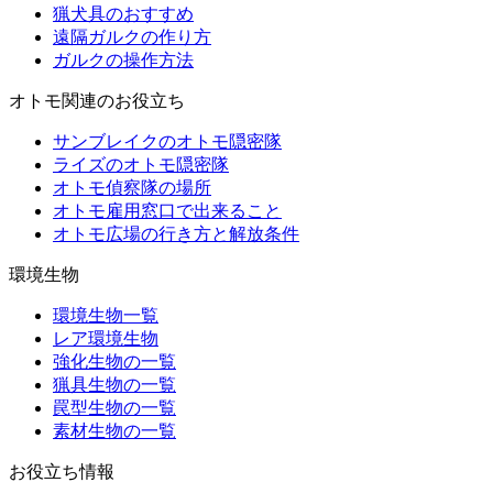
猟犬具のおすすめ
遠隔ガルクの作り方
ガルクの操作方法
オトモ関連のお役立ち
サンブレイクのオトモ隠密隊
ライズのオトモ隠密隊
オトモ偵察隊の場所
オトモ雇用窓口で出来ること
オトモ広場の行き方と解放条件
環境生物
環境生物一覧
レア環境生物
強化生物の一覧
猟具生物の一覧
罠型生物の一覧
素材生物の一覧
お役立ち情報