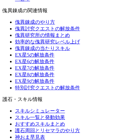
傀異錬成の関連情報
傀異錬成のやり方
傀異討究クエストの解放条件
傀異研究所の情報まとめ
効率的な傀異研究レベル上げ
傀異錬成の当たりスキル
EX星5の解放条件
EX星6の解放条件
EX星7の解放条件
EX星8の解放条件
EX星9の解放条件
特別討究クエストの解放条件
護石・スキル情報
スキルシミュレーター
スキル一覧と発動効果
おすすめスキルまとめ
護石周回とリセマラのやり方
神おま早見表