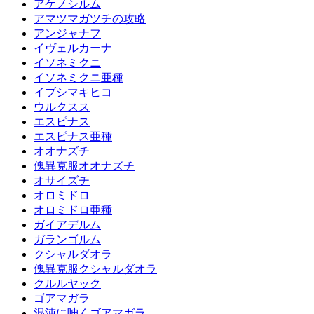
アケノシルム
アマツマガツチの攻略
アンジャナフ
イヴェルカーナ
イソネミクニ
イソネミクニ亜種
イブシマキヒコ
ウルクスス
エスピナス
エスピナス亜種
オオナズチ
傀異克服オオナズチ
オサイズチ
オロミドロ
オロミドロ亜種
ガイアデルム
ガランゴルム
クシャルダオラ
傀異克服クシャルダオラ
クルルヤック
ゴアマガラ
混沌に呻くゴアマガラ