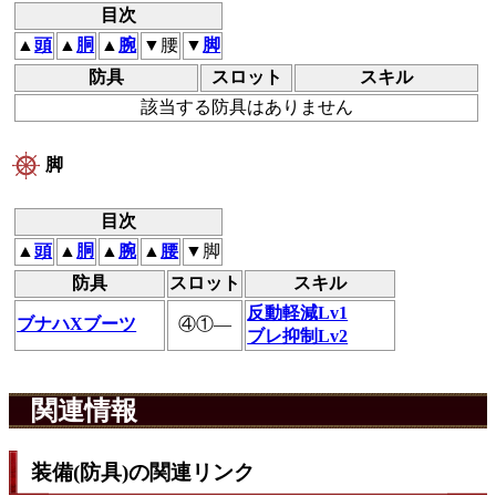
目次
▲
頭
▲
胴
▲
腕
▼腰
▼
脚
防具
スロット
スキル
該当する防具はありません
脚
目次
▲
頭
▲
胴
▲
腕
▲
腰
▼脚
防具
スロット
スキル
反動軽減Lv1
ブナハXブーツ
④①―
ブレ抑制Lv2
関連情報
装備(防具)の関連リンク