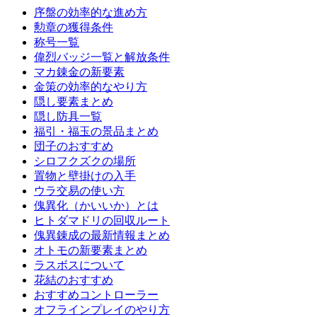
序盤の効率的な進め方
勲章の獲得条件
称号一覧
偉烈バッジ一覧と解放条件
マカ錬金の新要素
金策の効率的なやり方
隠し要素まとめ
隠し防具一覧
福引・福玉の景品まとめ
団子のおすすめ
シロフクズクの場所
置物と壁掛けの入手
ウラ交易の使い方
傀異化（かいいか）とは
ヒトダマドリの回収ルート
傀異錬成の最新情報まとめ
オトモの新要素まとめ
ラスボスについて
花結のおすすめ
おすすめコントローラー
オフラインプレイのやり方