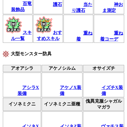
百竜
護石
当た
神お
装飾品
り護石
ま測定
スキ
おす
重ね
重ね
ル一覧
すめスキル
着
着コーデ
大型モンスター防具
アオアシラ
アケノシルム
オサイズチ
アシラX
アケノX装
イズチX装
装備
備
備
傀異克服シャガル
イソネミクニ
イソネミクニ亜種
マガラ
イソネX
イソネZ装
ヴァチス装