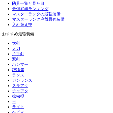
防具一覧と見た目
最強武器ランキング
マスターランクの最強装備
マスターランク序盤最強装備
入れ替え技
おすすめ最強装備
大剣
太刀
片手剣
双剣
ハンマー
狩猟笛
ランス
ガンランス
スラアク
チャアク
操虫棍
弓
ライト
ヘビィ