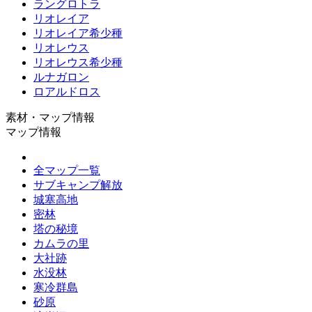
ラングロトラ
リオレイア
リオレイア希少種
リオレウス
リオレウス希少種
ルナガロン
ロアルドロス
素材・マップ情報
マップ情報
全マップ一覧
サブキャンプ解放
城塞高地
密林
塔の秘境
カムラの里
大社跡
水没林
寒冷群島
砂原