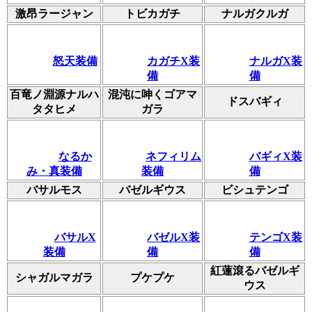
激昂ラージャン
トビカガチ
ナルガクルガ
怒天装備
カガチX装
ナルガX装
備
備
百竜ノ淵源ナルハ
混沌に呻くゴアマ
ドスバギィ
タタヒメ
ガラ
なるか
ネフィリム
バギィX装
み・真装備
装備
備
バサルモス
バゼルギウス
ビシュテンゴ
バサルX
バゼルX装
テンゴX装
装備
備
備
紅蓮滾るバゼルギ
シャガルマガラ
プケプケ
ウス