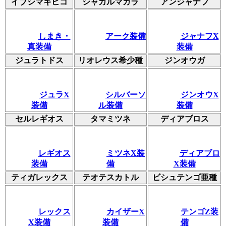
イブシマキヒコ
シャガルマガラ
アンジャナフ
しまき・
アーク装備
ジャナフX
真装備
装備
ジュラトドス
リオレウス希少種
ジンオウガ
ジュラX
シルバーソ
ジンオウX
装備
ル装備
装備
セルレギオス
タマミツネ
ディアブロス
レギオス
ミツネX装
ディアブロ
装備
備
X装備
ティガレックス
テオテスカトル
ビシュテンゴ亜種
レックス
カイザーX
テンゴZ装
X装備
装備
備