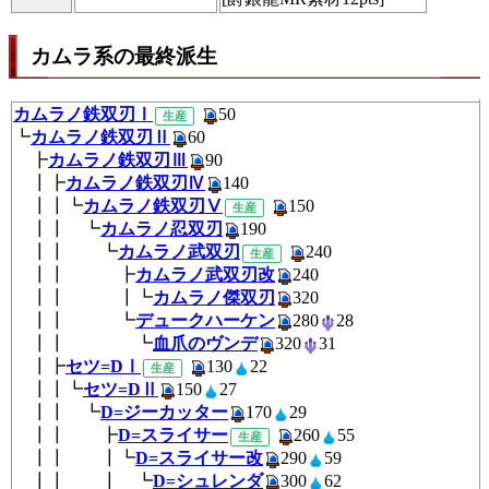
カムラ系の最終派生
カムラノ鉄双刃Ⅰ
50
生産
┗
カムラノ鉄双刃Ⅱ
60
┣
カムラノ鉄双刃Ⅲ
90
┃┣
カムラノ鉄双刃Ⅳ
140
┃┃┗
カムラノ鉄双刃Ⅴ
150
生産
┃┃ ┗
カムラノ忍双刃
190
┃┃ ┗
カムラノ武双刃
240
生産
┃┃ ┣
カムラノ武双刃改
240
┃┃ ┃┗
カムラノ傑双刃
320
┃┃ ┗
デュークハーケン
280
28
┃┃ ┗
血爪のヴンデ
320
31
┃┣
セツ=DⅠ
130
22
生産
┃┃┗
セツ=DⅡ
150
27
┃┃ ┗
D=ジーカッター
170
29
┃┃ ┣
D=スライサー
260
5
生産
┃┃ ┃┗
D=スライサー改
290
59
┃┃ ┃ ┗
D=シュレンダ
300
62