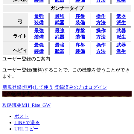
装備
武器
装備
方法
派生
ガンナータイプ
最強
最強
序盤
操作
武器
弓
装備
武器
装備
方法
派生
最強
最強
序盤
操作
武器
ライト
装備
武器
装備
方法
派生
最強
最強
序盤
操作
武器
ヘビィ
装備
武器
装備
方法
派生
ユーザー登録のご案内
ユーザー登録(無料)することで、この機能を使うことができ
ます。
新規登録(無料)して使う
登録済みの方はログイン
この記事を書いた人
攻略班＠MH_Rise_GW
ポスト
LINEで送る
URLコピー