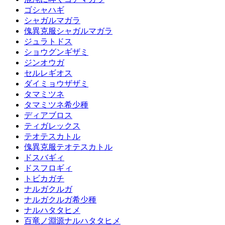
ゴシャハギ
シャガルマガラ
傀異克服シャガルマガラ
ジュラトドス
ショウグンギザミ
ジンオウガ
セルレギオス
ダイミョウザザミ
タマミツネ
タマミツネ希少種
ディアブロス
ティガレックス
テオテスカトル
傀異克服テオテスカトル
ドスバギィ
ドスフロギィ
トビカガチ
ナルガクルガ
ナルガクルガ希少種
ナルハタタヒメ
百竜ノ淵源ナルハタタヒメ