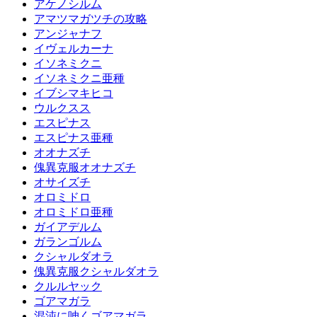
アケノシルム
アマツマガツチの攻略
アンジャナフ
イヴェルカーナ
イソネミクニ
イソネミクニ亜種
イブシマキヒコ
ウルクスス
エスピナス
エスピナス亜種
オオナズチ
傀異克服オオナズチ
オサイズチ
オロミドロ
オロミドロ亜種
ガイアデルム
ガランゴルム
クシャルダオラ
傀異克服クシャルダオラ
クルルヤック
ゴアマガラ
混沌に呻くゴアマガラ