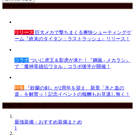
ゲームを探す
リリース
巨大メカで撃ちまくる爽快シューティングゲ
ーム『終末のタイタン：ラストラッシュ』リリース！
コラボ
ついに虎王＆影虎が来た！『鋼嵐 - メカラシ』
で「魔神英雄伝ワタル」コラボ後半が開催！
特集
『鈴蘭の剣』が2周年を迎え、新章「氷と血の
道」を解禁ッ！記念イベントの報酬もお見逃し無く！
攻略記事ランキング
最強装備・おすすめ装備まとめ
1