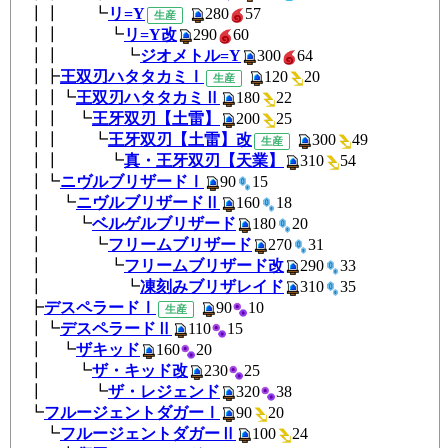
┃┃ ┗
リ=Y
280
57
生産
┃┃ ┗
リ=Y改
290
60
┃┃ ┗
ジオメトル=Y
300
64
┃┣
王双刃ハタタカミⅠ
120
2
生産
┃┃┗
王双刃ハタタカミⅡ
180
2
┃┃ ┗
王牙双刃【土雷】
200
25
┃┃ ┗
王牙双刃【土雷】改
300
4
生産
┃┃ ┗
真・王牙双刃【天業】
310
5
┃┗
ニヴルブリザードⅠ
90
15
┃ ┗
ニヴルブリザードⅡ
160
1
┃ ┗
ベルゲルブリザード
180
2
┃ ┗
フリームブリザード
270
3
┃ ┗
フリームブリザード改
290
3
┃ ┗
凍刻みブリザレイド
310
3
┣
デスペラードⅠ
90
1
生産
┃┗
デスペラードⅡ
110
15
┃ ┗
ザキッド
160
20
┃ ┗
ザ・キッド改
230
25
┃ ┗
ザ・レジェンド
320
38
┗
フルージェントダガーⅠ
90
2
┗
フルージェントダガーⅡ
100
2