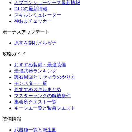
カプコンショーケース最新情報
DLCの最新情報
スキルシミュレーター
神おまチェッカー
ボーナスアップデート
原初を刻むメルゼナ
攻略ガイド
おすすめ装備・最強装備
最強武器ランキング
護石周回とリセマラのやり方
モンスター一覧
おすすめスキルまとめ
マスターランクの解放条件
集会所クエスト一覧
キークエ一覧と緊急クエスト
装備情報
武器種一覧と派生図