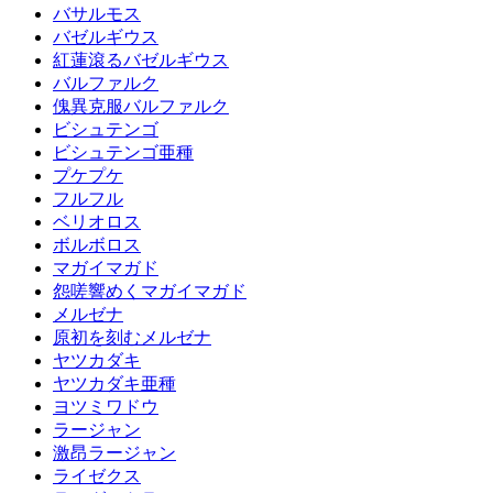
バサルモス
バゼルギウス
紅蓮滾るバゼルギウス
バルファルク
傀異克服バルファルク
ビシュテンゴ
ビシュテンゴ亜種
プケプケ
フルフル
ベリオロス
ボルボロス
マガイマガド
怨嗟響めくマガイマガド
メルゼナ
原初を刻むメルゼナ
ヤツカダキ
ヤツカダキ亜種
ヨツミワドウ
ラージャン
激昂ラージャン
ライゼクス