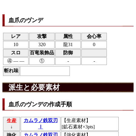
血爪のヴンデ
レア
攻撃
属性
会心率
10
320
龍31
0
スロ
百竜装飾品
防御
④ ― ―
①
-
-
斬れ味
派生と必要素材
血爪のヴンデの作成手順
カムラノ鉄双刃
【
生産素材
】
生産
↓
Ⅰ
[鉱石素材×3pts]
カムラノ鉄双刃
【
強化素材
】
強化