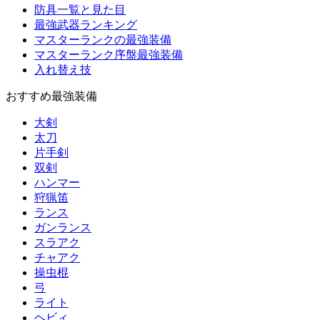
防具一覧と見た目
最強武器ランキング
マスターランクの最強装備
マスターランク序盤最強装備
入れ替え技
おすすめ最強装備
大剣
太刀
片手剣
双剣
ハンマー
狩猟笛
ランス
ガンランス
スラアク
チャアク
操虫棍
弓
ライト
ヘビィ