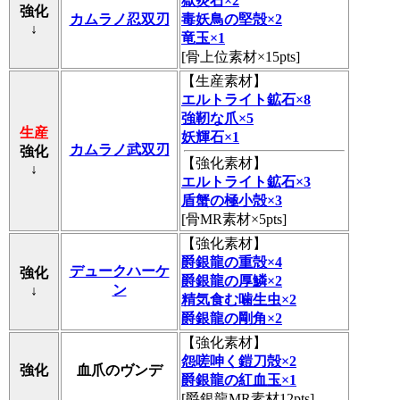
獄炎石×2
強化
カムラノ忍双刃
毒妖鳥の堅殻×2
↓
竜玉×1
[骨上位素材×15pts]
【
生産素材
】
エルトライト鉱石×8
強靭な爪×5
生産
妖輝石×1
カムラノ武双刃
強化
【
強化素材
】
↓
エルトライト鉱石×3
盾蟹の極小殻×3
[骨MR素材×5pts]
【
強化素材
】
爵銀龍の重殻×4
デュークハーケ
強化
爵銀龍の厚鱗×2
ン
↓
精気食む噛生虫×2
爵銀龍の剛角×2
【
強化素材
】
怨嗟呻く鎧刀殻×2
強化
血爪のヴンデ
爵銀龍の紅血玉×1
[爵銀龍MR素材12pts]