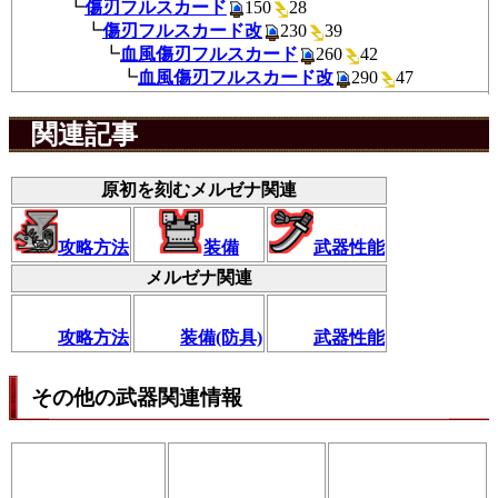
┗
傷刃フルスカード
150
28
┗
傷刃フルスカード改
230
3
┗
血風傷刃フルスカード
260
4
┗
血風傷刃フルスカード改
290
4
関連記事
原初を刻むメルゼナ関連
攻略方法
装備
武器性能
メルゼナ関連
攻略方法
装備(防具)
武器性能
その他の武器関連情報