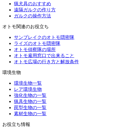
猟犬具のおすすめ
遠隔ガルクの作り方
ガルクの操作方法
オトモ関連のお役立ち
サンブレイクのオトモ隠密隊
ライズのオトモ隠密隊
オトモ偵察隊の場所
オトモ雇用窓口で出来ること
オトモ広場の行き方と解放条件
環境生物
環境生物一覧
レア環境生物
強化生物の一覧
猟具生物の一覧
罠型生物の一覧
素材生物の一覧
お役立ち情報