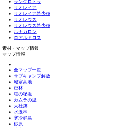
ラングロトラ
リオレイア
リオレイア希少種
リオレウス
リオレウス希少種
ルナガロン
ロアルドロス
素材・マップ情報
マップ情報
全マップ一覧
サブキャンプ解放
城塞高地
密林
塔の秘境
カムラの里
大社跡
水没林
寒冷群島
砂原