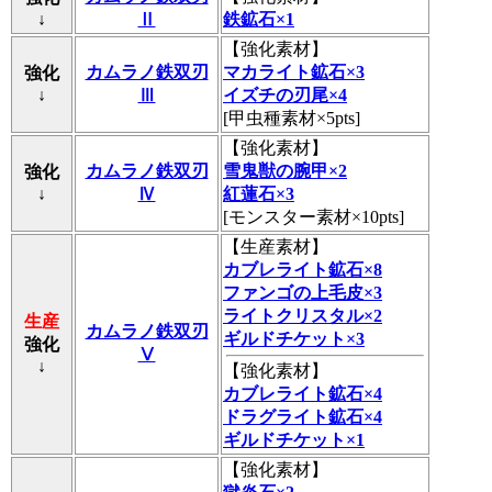
↓
Ⅱ
鉄鉱石×1
【
強化素材
】
カムラノ鉄双刃
マカライト鉱石×3
強化
↓
Ⅲ
イズチの刃尾×4
[甲虫種素材×5pts]
【
強化素材
】
カムラノ鉄双刃
雪鬼獣の腕甲×2
強化
↓
Ⅳ
紅蓮石×3
[モンスター素材×10pts]
【
生産素材
】
カブレライト鉱石×8
ファンゴの上毛皮×3
ライトクリスタル×2
生産
カムラノ鉄双刃
ギルドチケット×3
強化
Ⅴ
↓
【
強化素材
】
カブレライト鉱石×4
ドラグライト鉱石×4
ギルドチケット×1
【
強化素材
】