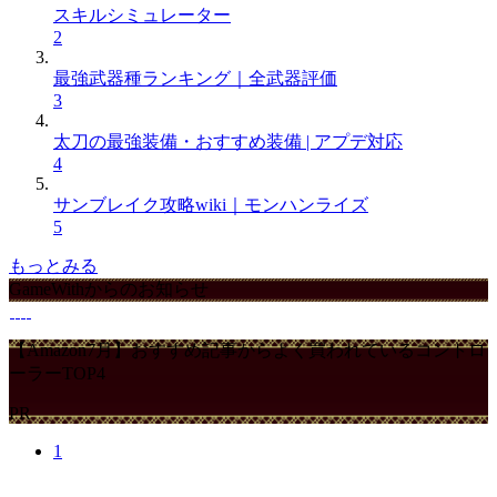
スキルシミュレーター
2
最強武器種ランキング｜全武器評価
3
太刀の最強装備・おすすめ装備 | アプデ対応
4
サンブレイク攻略wiki｜モンハンライズ
5
もっとみる
GameWithからのお知らせ
【Amazon7月】おすすめ記事からよく買われているコントロ
ーラーTOP4
PR
1