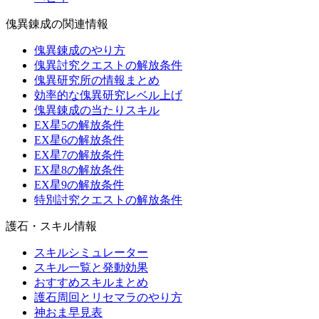
傀異錬成の関連情報
傀異錬成のやり方
傀異討究クエストの解放条件
傀異研究所の情報まとめ
効率的な傀異研究レベル上げ
傀異錬成の当たりスキル
EX星5の解放条件
EX星6の解放条件
EX星7の解放条件
EX星8の解放条件
EX星9の解放条件
特別討究クエストの解放条件
護石・スキル情報
スキルシミュレーター
スキル一覧と発動効果
おすすめスキルまとめ
護石周回とリセマラのやり方
神おま早見表