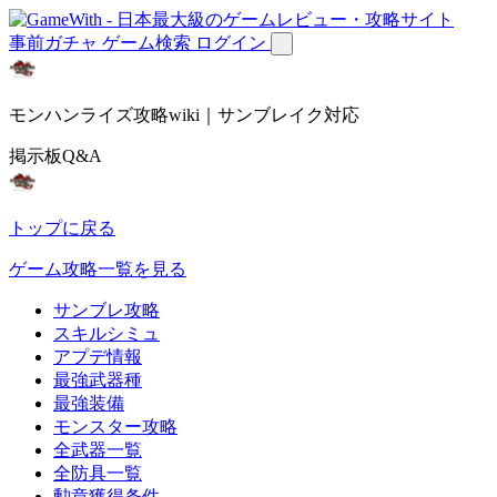
事前ガチャ
ゲーム検索
ログイン
モンハンライズ攻略wiki｜サンブレイク対応
掲示板Q&A
トップに戻る
ゲーム攻略一覧を見る
サンブレ攻略
スキルシミュ
アプデ情報
最強武器種
最強装備
モンスター攻略
全武器一覧
全防具一覧
勲章獲得条件