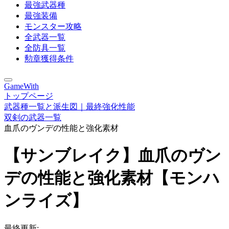
最強武器種
最強装備
モンスター攻略
全武器一覧
全防具一覧
勲章獲得条件
GameWith
トップページ
武器種一覧と派生図｜最終強化性能
双剣の武器一覧
血爪のヴンデの性能と強化素材
【サンブレイク】血爪のヴン
デの性能と強化素材【モンハ
ンライズ】
最終更新: