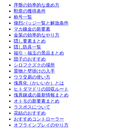
序盤の効率的な進め方
勲章の獲得条件
称号一覧
偉烈バッジ一覧と解放条件
マカ錬金の新要素
金策の効率的なやり方
隠し要素まとめ
隠し防具一覧
福引・福玉の景品まとめ
団子のおすすめ
シロフクズクの場所
置物と壁掛けの入手
ウラ交易の使い方
傀異化（かいいか）とは
ヒトダマドリの回収ルート
傀異錬成の最新情報まとめ
オトモの新要素まとめ
ラスボスについて
花結のおすすめ
おすすめコントローラー
オフラインプレイのやり方