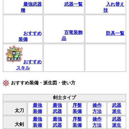
最強武器
武器一覧
入れ替え
種
技
百竜装飾
おすすめ
防具一覧
品
装備
おすすめ
スキル
おすすめ装備・派生図・使い方
剣士タイプ
最強
最強
序盤
操作
武器
太刀
装備
武器
装備
方法
派生
最強
最強
序盤
操作
武器
大剣
装備
武器
装備
方法
派生