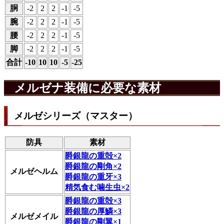
胴
-2
2
2
-1
-5
腕
-2
2
2
-1
-5
腰
-2
2
2
-1
-5
脚
-2
2
2
-1
-5
合計
-10
10
10
-5
-25
メルゼナ装備に必要な素材
メルゼシリーズ（マスター）
防具
素材
爵銀龍の重殻×2
爵銀龍の剛角×2
メルゼヘルム
爵銀龍の重牙×3
精気食む噛生虫×2
爵銀龍の重殻×3
爵銀龍の厚鱗×3
メルゼメイル
爵銀龍の剛翼×1