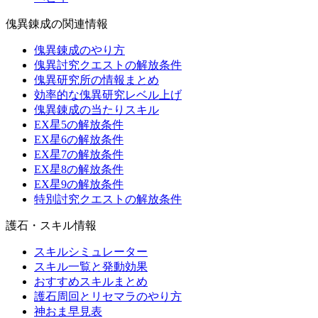
傀異錬成の関連情報
傀異錬成のやり方
傀異討究クエストの解放条件
傀異研究所の情報まとめ
効率的な傀異研究レベル上げ
傀異錬成の当たりスキル
EX星5の解放条件
EX星6の解放条件
EX星7の解放条件
EX星8の解放条件
EX星9の解放条件
特別討究クエストの解放条件
護石・スキル情報
スキルシミュレーター
スキル一覧と発動効果
おすすめスキルまとめ
護石周回とリセマラのやり方
神おま早見表