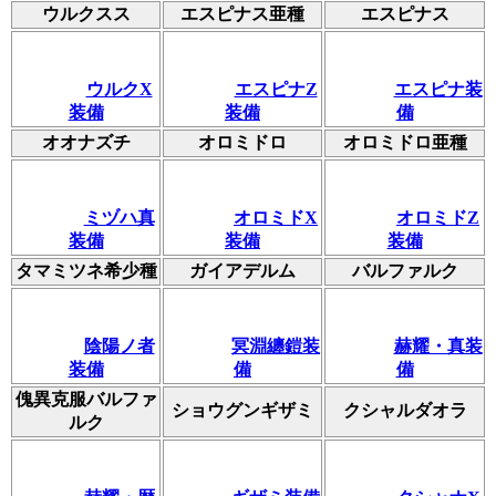
ウルクスス
エスピナス亜種
エスピナス
ウルクX
エスピナZ
エスピナ装
装備
装備
備
オオナズチ
オロミドロ
オロミドロ亜種
ミヅハ真
オロミドX
オロミドZ
装備
装備
装備
タマミツネ希少種
ガイアデルム
バルファルク
陰陽ノ者
冥淵纏鎧装
赫耀・真装
装備
備
備
傀異克服バルファ
ショウグンギザミ
クシャルダオラ
ルク