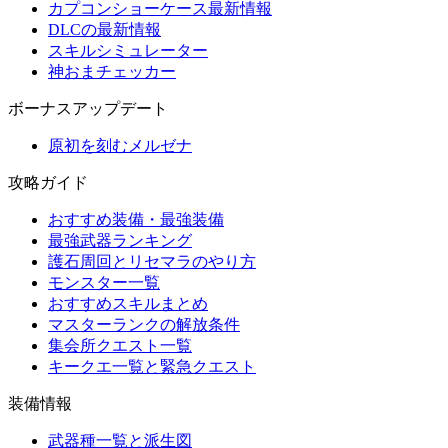
カプコンショーケース最新情報
DLCの最新情報
スキルシミュレーター
神おまチェッカー
ボーナスアップデート
原初を刻むメルゼナ
攻略ガイド
おすすめ装備・最強装備
最強武器ランキング
護石周回とリセマラのやり方
モンスター一覧
おすすめスキルまとめ
マスターランクの解放条件
集会所クエスト一覧
キークエ一覧と緊急クエスト
装備情報
武器種一覧と派生図