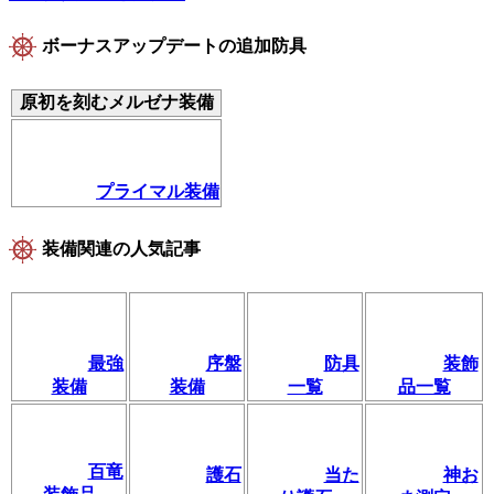
ボーナスアップデートの追加防具
原初を刻むメルゼナ装備
プライマル装備
装備関連の人気記事
最強
序盤
防具
装飾
装備
装備
一覧
品一覧
百竜
護石
当た
神お