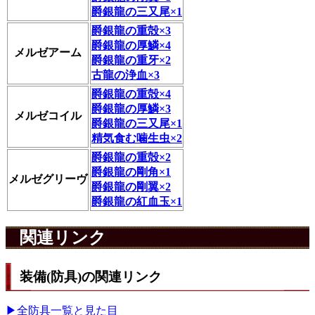
爵銀龍の三又尾×1
爵銀龍の重殻×3
爵銀龍の厚鱗×4
メルゼアーム
爵銀龍の重牙×2
古龍の浄血×3
爵銀龍の重殻×4
爵銀龍の厚鱗×3
メルゼコイル
爵銀龍の三又尾×1
精気食む噛生虫×2
爵銀龍の重殻×2
爵銀龍の剛角×1
メルゼグリーヴ
爵銀龍の剛翼×2
爵銀龍の紅血玉×1
関連リンク
装備(防具)の関連リンク
▶全防具一覧と見た目