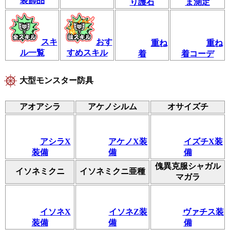
装飾品
り護石
ま測定
スキ
おす
重ね
重ね
ル一覧
すめスキル
着
着コーデ
大型モンスター防具
アオアシラ
アケノシルム
オサイズチ
アシラX
アケノX装
イズチX装
装備
備
備
傀異克服シャガル
イソネミクニ
イソネミクニ亜種
マガラ
イソネX
イソネZ装
ヴァチス装
装備
備
備