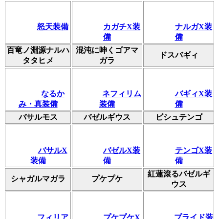
怒天装備
カガチX装
ナルガX装
備
備
百竜ノ淵源ナルハ
混沌に呻くゴアマ
ドスバギィ
タタヒメ
ガラ
なるか
ネフィリム
バギィX装
み・真装備
装備
備
バサルモス
バゼルギウス
ビシュテンゴ
バサルX
バゼルX装
テンゴX装
装備
備
備
紅蓮滾るバゼルギ
シャガルマガラ
プケプケ
ウス
フィリア
プケプケX
プライド装