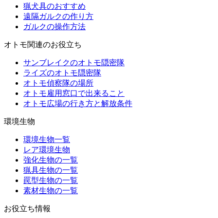
猟犬具のおすすめ
遠隔ガルクの作り方
ガルクの操作方法
オトモ関連のお役立ち
サンブレイクのオトモ隠密隊
ライズのオトモ隠密隊
オトモ偵察隊の場所
オトモ雇用窓口で出来ること
オトモ広場の行き方と解放条件
環境生物
環境生物一覧
レア環境生物
強化生物の一覧
猟具生物の一覧
罠型生物の一覧
素材生物の一覧
お役立ち情報