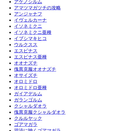
アケノシルム
アマツマガツチの攻略
アンジャナフ
イヴェルカーナ
イソネミクニ
イソネミクニ亜種
イブシマキヒコ
ウルクスス
エスピナス
エスピナス亜種
オオナズチ
傀異克服オオナズチ
オサイズチ
オロミドロ
オロミドロ亜種
ガイアデルム
ガランゴルム
クシャルダオラ
傀異克服クシャルダオラ
クルルヤック
ゴアマガラ
混沌に呻くゴアマガラ