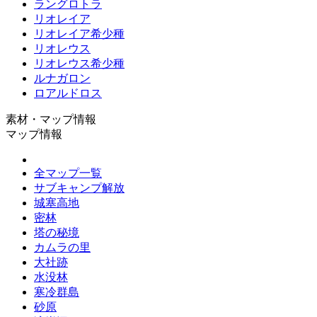
ラングロトラ
リオレイア
リオレイア希少種
リオレウス
リオレウス希少種
ルナガロン
ロアルドロス
素材・マップ情報
マップ情報
全マップ一覧
サブキャンプ解放
城塞高地
密林
塔の秘境
カムラの里
大社跡
水没林
寒冷群島
砂原