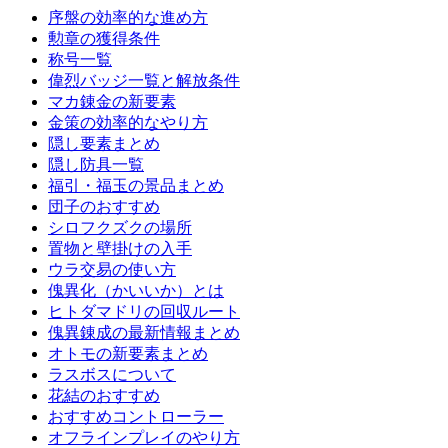
序盤の効率的な進め方
勲章の獲得条件
称号一覧
偉烈バッジ一覧と解放条件
マカ錬金の新要素
金策の効率的なやり方
隠し要素まとめ
隠し防具一覧
福引・福玉の景品まとめ
団子のおすすめ
シロフクズクの場所
置物と壁掛けの入手
ウラ交易の使い方
傀異化（かいいか）とは
ヒトダマドリの回収ルート
傀異錬成の最新情報まとめ
オトモの新要素まとめ
ラスボスについて
花結のおすすめ
おすすめコントローラー
オフラインプレイのやり方