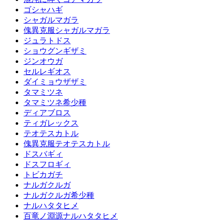
ゴシャハギ
シャガルマガラ
傀異克服シャガルマガラ
ジュラトドス
ショウグンギザミ
ジンオウガ
セルレギオス
ダイミョウザザミ
タマミツネ
タマミツネ希少種
ディアブロス
ティガレックス
テオテスカトル
傀異克服テオテスカトル
ドスバギィ
ドスフロギィ
トビカガチ
ナルガクルガ
ナルガクルガ希少種
ナルハタタヒメ
百竜ノ淵源ナルハタタヒメ