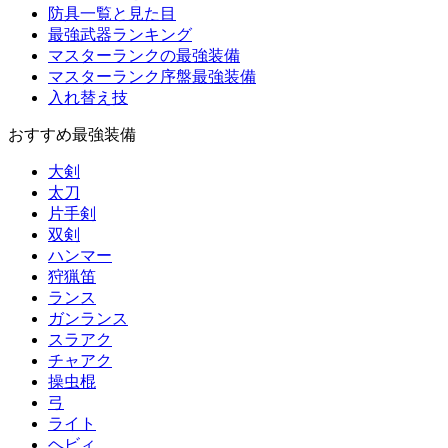
防具一覧と見た目
最強武器ランキング
マスターランクの最強装備
マスターランク序盤最強装備
入れ替え技
おすすめ最強装備
大剣
太刀
片手剣
双剣
ハンマー
狩猟笛
ランス
ガンランス
スラアク
チャアク
操虫棍
弓
ライト
ヘビィ