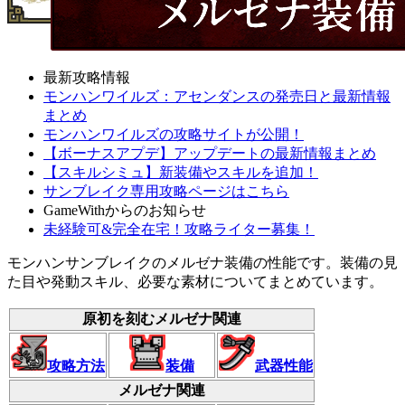
最新攻略情報
モンハンワイルズ：アセンダンスの発売日と最新情報
まとめ
モンハンワイルズの攻略サイトが公開！
【ボーナスアプデ】アップデートの最新情報まとめ
【スキルシミュ】新装備やスキルを追加！
サンブレイク専用攻略ページはこちら
GameWithからのお知らせ
未経験可&完全在宅！攻略ライター募集！
モンハンサンブレイクのメルゼナ装備の性能です。装備の見
た目や発動スキル、必要な素材についてまとめています。
原初を刻むメルゼナ関連
攻略方法
装備
武器性能
メルゼナ関連