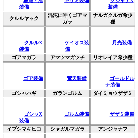
赫耀・暦
ギザミ装備
クシャナX
装備
装備
混沌に呻くゴアマ
ナルガクルガ希少
クルルヤック
ガラ
種
クルルX
ケイオス装
月光装備
装備
備
ゴアマガラ
アマツマガツチ
リオレイア希少種
ゴア装備
荒天装備
ゴールドル
ナ装備
ゴシャハギ
ガランゴルム
ダイミョウザザミ
ゴシャX
ゴルム装備
ザザミ装備
装備
イブシマキヒコ
シャガルマガラ
アンジャナフ