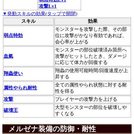
攻撃Lv1
▼発動スキルの効果(タップで開閉)
スキル
効果
モンスターを攻撃した際、その部
弱点特効
位に攻撃がかなり有効であれば、
会心率が上がる
モンスターの部位破壊済み箇所へ
血氣
攻撃がヒットしたとき、ダメージ
に応じて体力が回復する
翔蟲の使用可能時間/回復速度が上
翔蟲使い
昇する
全ての属性やられ状態に対する耐
属性やられ耐性
性を得る
攻撃
プレイヤーの攻撃力を上げる
大型モンスターの部位を破壊しや
破壊王
すくなる
メルゼナ装備の防御・耐性