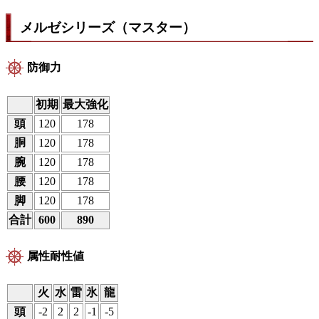
メルゼシリーズ（マスター）
防御力
初期
最大強化
頭
120
178
胴
120
178
腕
120
178
腰
120
178
脚
120
178
合計
600
890
属性耐性値
火
水
雷
氷
龍
頭
-2
2
2
-1
-5