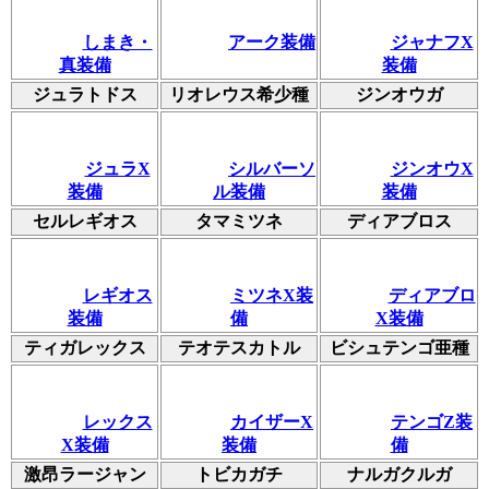
しまき・
アーク装備
ジャナフX
真装備
装備
ジュラトドス
リオレウス希少種
ジンオウガ
ジュラX
シルバーソ
ジンオウX
装備
ル装備
装備
セルレギオス
タマミツネ
ディアブロス
レギオス
ミツネX装
ディアブロ
装備
備
X装備
ティガレックス
テオテスカトル
ビシュテンゴ亜種
レックス
カイザーX
テンゴZ装
X装備
装備
備
激昂ラージャン
トビカガチ
ナルガクルガ