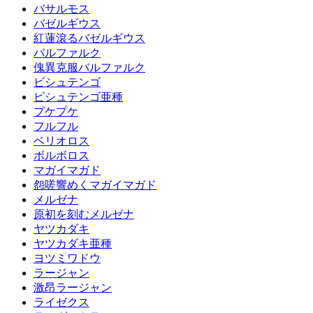
バサルモス
バゼルギウス
紅蓮滾るバゼルギウス
バルファルク
傀異克服バルファルク
ビシュテンゴ
ビシュテンゴ亜種
プケプケ
フルフル
ベリオロス
ボルボロス
マガイマガド
怨嗟響めくマガイマガド
メルゼナ
原初を刻むメルゼナ
ヤツカダキ
ヤツカダキ亜種
ヨツミワドウ
ラージャン
激昂ラージャン
ライゼクス