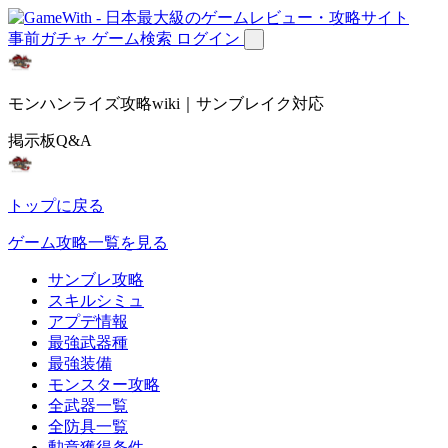
事前ガチャ
ゲーム検索
ログイン
モンハンライズ攻略wiki｜サンブレイク対応
掲示板Q&A
トップに戻る
ゲーム攻略一覧を見る
サンブレ攻略
スキルシミュ
アプデ情報
最強武器種
最強装備
モンスター攻略
全武器一覧
全防具一覧
勲章獲得条件