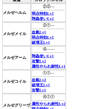
②②―
メルゼヘルム
弱点特効Lv1
翔蟲使いLv2
②①―
血氣Lv1
メルゼメイル
弱点特効Lv1
破壊王Lv1
④――
翔蟲使いLv1
メルゼアーム
攻撃Lv2
属性やられ耐性Lv1
①①―
血氣Lv2
メルゼコイル
破壊王Lv1
攻撃Lv1
④①①
属性やられ耐性Lv2
メルゼグリーヴ
弱点特効Lv1