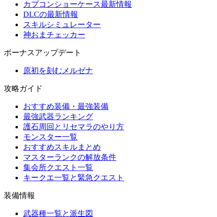
カプコンショーケース最新情報
DLCの最新情報
スキルシミュレーター
神おまチェッカー
ボーナスアップデート
原初を刻むメルゼナ
攻略ガイド
おすすめ装備・最強装備
最強武器ランキング
護石周回とリセマラのやり方
モンスター一覧
おすすめスキルまとめ
マスターランクの解放条件
集会所クエスト一覧
キークエ一覧と緊急クエスト
装備情報
武器種一覧と派生図