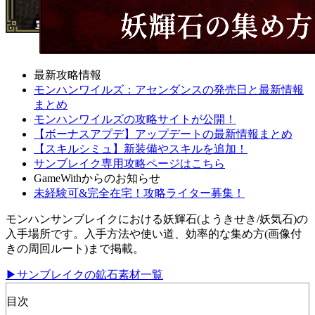
最新攻略情報
モンハンワイルズ：アセンダンスの発売日と最新情報
まとめ
モンハンワイルズの攻略サイトが公開！
【ボーナスアプデ】アップデートの最新情報まとめ
【スキルシミュ】新装備やスキルを追加！
サンブレイク専用攻略ページはこちら
GameWithからのお知らせ
未経験可&完全在宅！攻略ライター募集！
モンハンサンブレイクにおける妖輝石(ようきせき/妖気石)の
入手場所です。入手方法や使い道、効率的な集め方(画像付
きの周回ルート)まで掲載。
▶サンブレイクの鉱石素材一覧
目次