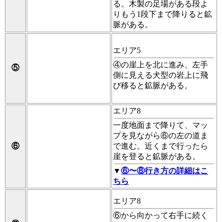
る。木製の足場がある段よ
りもう1段下まで降りると鉱
脈がある。
エリア5
④の崖上を北に進み、左手
⑤
側に見える犬型の岩上に飛
び移ると鉱脈がある。
エリア8
一度地面まで降りて、マッ
プを見ながら⑥の左の道ま
⑥
で進む。近くまで行ったら
崖を登ると鉱脈がある。
▼
⑥〜⑧行き方の詳細はこ
ちら
エリア8
⑥から向かって右手に続く