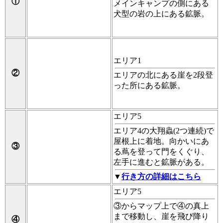
①
メインキャンプの側にある
犬型の岩の上にある鉱脈。
エリア1
②
エリアの北にある崖を2段登
った所にある鉱脈。
エリア5
エリア4の大翔蟲(2つ連続)で
屋根上に着地。向かいにあ
③
る蔦を登って門をくぐり、
左手に進むと鉱脈がある。
▼
行き方の詳細はこちら
エリア5
③からマップ上で④の真上
まで移動し、崖を飛び降り
④