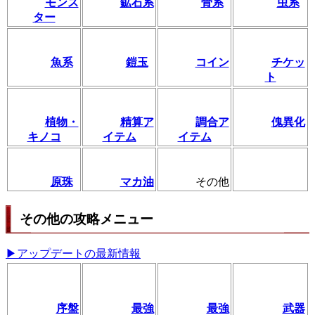
モンス
鉱石系
骨系
虫系
ター
魚系
鎧玉
コイン
チケッ
ト
植物・
精算ア
調合ア
傀異化
キノコ
イテム
イテム
原珠
マカ油
その他
その他の攻略メニュー
▶アップデートの最新情報
序盤
最強
最強
武器