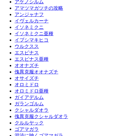
アケノシルム
アマツマガツチの攻略
アンジャナフ
イヴェルカーナ
イソネミクニ
イソネミクニ亜種
イブシマキヒコ
ウルクスス
エスピナス
エスピナス亜種
オオナズチ
傀異克服オオナズチ
オサイズチ
オロミドロ
オロミドロ亜種
ガイアデルム
ガランゴルム
クシャルダオラ
傀異克服クシャルダオラ
クルルヤック
ゴアマガラ
混沌に呻くゴアマガラ