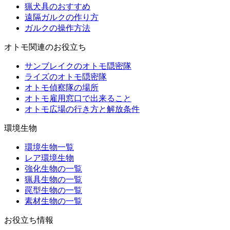
猟犬具のおすすめ
遠隔ガルクの作り方
ガルクの操作方法
オトモ関連のお役立ち
サンブレイクのオトモ隠密隊
ライズのオトモ隠密隊
オトモ偵察隊の場所
オトモ雇用窓口で出来ること
オトモ広場の行き方と解放条件
環境生物
環境生物一覧
レア環境生物
強化生物の一覧
猟具生物の一覧
罠型生物の一覧
素材生物の一覧
お役立ち情報