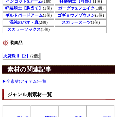
インゴットXアーム
(1個)
軽装騎士【耳飾】
(1個)
軽装騎士【胸当て】
(1個)
ガーグァXフェイク
(1個)
ギルドバードアーム
(1個)
ゴギョウノゾウメン
(3個)
混沌のパオ・真
(2個)
スカラースーツ
(1個)
スカラーソックス
(1個)
装飾品
火炎珠Ⅱ【2】
(2個)
素材の関連記事
▶全素材(アイテム)一覧
ジャンル別素材一覧