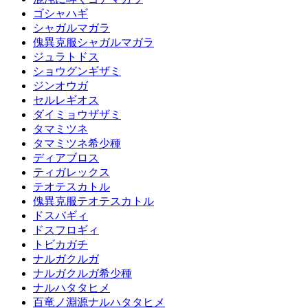
ゴシャハギ
シャガルマガラ
傀異克服シャガルマガラ
ジュラトドス
ショウグンギザミ
ジンオウガ
セルレギオス
ダイミョウザザミ
タマミツネ
タマミツネ希少種
ディアブロス
ティガレックス
テオテスカトル
傀異克服テオテスカトル
ドスバギィ
ドスフロギィ
トビカガチ
ナルガクルガ
ナルガクルガ希少種
ナルハタタヒメ
百竜ノ淵源ナルハタタヒメ