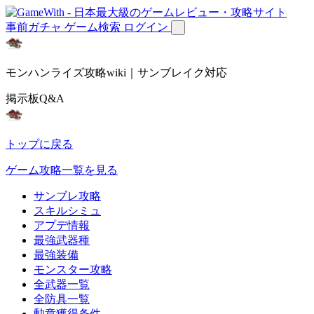
事前ガチャ
ゲーム検索
ログイン
モンハンライズ攻略wiki｜サンブレイク対応
掲示板Q&A
トップに戻る
ゲーム攻略一覧を見る
サンブレ攻略
スキルシミュ
アプデ情報
最強武器種
最強装備
モンスター攻略
全武器一覧
全防具一覧
勲章獲得条件