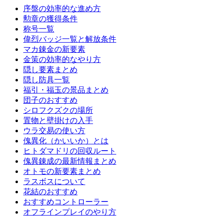
序盤の効率的な進め方
勲章の獲得条件
称号一覧
偉烈バッジ一覧と解放条件
マカ錬金の新要素
金策の効率的なやり方
隠し要素まとめ
隠し防具一覧
福引・福玉の景品まとめ
団子のおすすめ
シロフクズクの場所
置物と壁掛けの入手
ウラ交易の使い方
傀異化（かいいか）とは
ヒトダマドリの回収ルート
傀異錬成の最新情報まとめ
オトモの新要素まとめ
ラスボスについて
花結のおすすめ
おすすめコントローラー
オフラインプレイのやり方