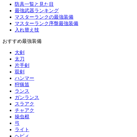
防具一覧と見た目
最強武器ランキング
マスターランクの最強装備
マスターランク序盤最強装備
入れ替え技
おすすめ最強装備
大剣
太刀
片手剣
双剣
ハンマー
狩猟笛
ランス
ガンランス
スラアク
チャアク
操虫棍
弓
ライト
ヘビィ