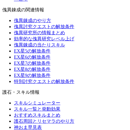
傀異錬成の関連情報
傀異錬成のやり方
傀異討究クエストの解放条件
傀異研究所の情報まとめ
効率的な傀異研究レベル上げ
傀異錬成の当たりスキル
EX星5の解放条件
EX星6の解放条件
EX星7の解放条件
EX星8の解放条件
EX星9の解放条件
特別討究クエストの解放条件
護石・スキル情報
スキルシミュレーター
スキル一覧と発動効果
おすすめスキルまとめ
護石周回とリセマラのやり方
神おま早見表