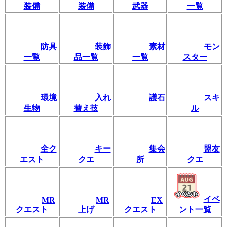
装備
装備
武器
一覧
防具
装飾
素材
モン
一覧
品一覧
一覧
スター
環境
入れ
護石
スキ
生物
替え技
ル
全ク
キー
集会
盟友
エスト
クエ
所
クエ
イベ
MR
MR
EX
クエスト
上げ
クエスト
ント一覧