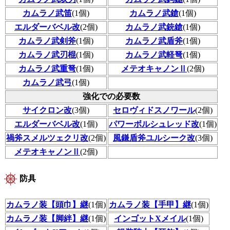
カムラノ武笛
(1個)
カムラノ武鎗
(1個)
エルダーバベル改
(2個)
カムラノ武銃鎗
(1個)
カムラノ武剣斧
(1個)
カムラノ武盾斧
(1個)
カムラノ武刃棍
(1個)
カムラノ武軽弩
(1個)
カムラノ武重弩
(1個)
メテオキャノンⅡ
(2個)
カムラノ武弓
(1個)
強化での必要数
サイクロン改
(3個)
セロヴィドスノワール
(2個)
エルダーバベル改
(1個)
パワーボルシュレッド改
(1個)
禍斧スメルツェクリ改
(2個)
風鎌盾斧ユルシーク改
(3個)
メテオキャノンⅡ
(2個)
防具
カムラノ装【頭巾】継
(1個)
カムラノ装【手甲】継
(1個)
カムラノ装【脚絆】継
(1個)
インゴットXメイル
(1個)