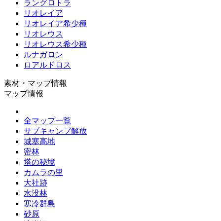
ラングロトラ
リオレイア
リオレイア希少種
リオレウス
リオレウス希少種
ルナガロン
ロアルドロス
素材・マップ情報
マップ情報
全マップ一覧
サブキャンプ解放
城塞高地
密林
塔の秘境
カムラの里
大社跡
水没林
寒冷群島
砂原