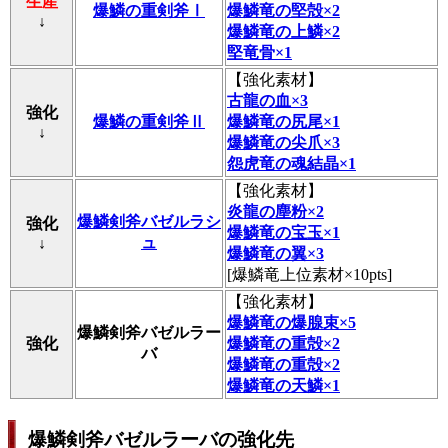
生産
爆鱗の重剣斧Ⅰ
爆鱗竜の堅殻×2
↓
爆鱗竜の上鱗×2
堅竜骨×1
【
強化素材
】
古龍の血×3
強化
爆鱗の重剣斧Ⅱ
爆鱗竜の尻尾×1
↓
爆鱗竜の尖爪×3
怨虎竜の魂結晶×1
【
強化素材
】
炎龍の塵粉×2
爆鱗剣斧バゼルラシ
強化
爆鱗竜の宝玉×1
ュ
↓
爆鱗竜の翼×3
[爆鱗竜上位素材×10pts]
【
強化素材
】
爆鱗竜の爆腺束×5
爆鱗剣斧バゼルラー
強化
爆鱗竜の重殻×2
バ
爆鱗竜の重殻×2
爆鱗竜の天鱗×1
爆鱗剣斧バゼルラーバの強化先