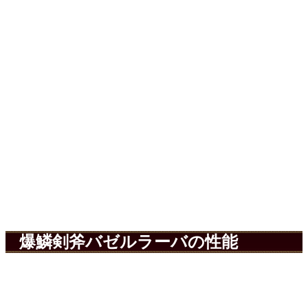
爆鱗剣斧バゼルラーバの性能