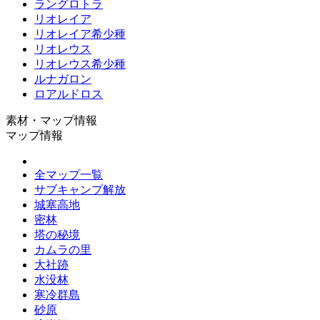
ラングロトラ
リオレイア
リオレイア希少種
リオレウス
リオレウス希少種
ルナガロン
ロアルドロス
素材・マップ情報
マップ情報
全マップ一覧
サブキャンプ解放
城塞高地
密林
塔の秘境
カムラの里
大社跡
水没林
寒冷群島
砂原