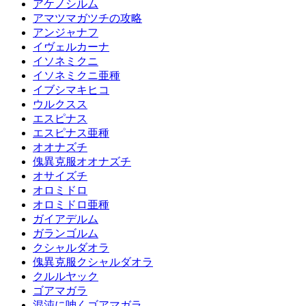
アケノシルム
アマツマガツチの攻略
アンジャナフ
イヴェルカーナ
イソネミクニ
イソネミクニ亜種
イブシマキヒコ
ウルクスス
エスピナス
エスピナス亜種
オオナズチ
傀異克服オオナズチ
オサイズチ
オロミドロ
オロミドロ亜種
ガイアデルム
ガランゴルム
クシャルダオラ
傀異克服クシャルダオラ
クルルヤック
ゴアマガラ
混沌に呻くゴアマガラ