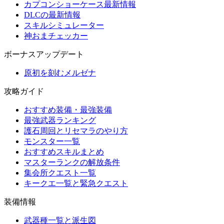
カプコンショーケース最新情報
DLCの最新情報
スキルシミュレーター
神おまチェッカー
ボーナスアップデート
原初を刻むメルゼナ
攻略ガイド
おすすめ装備・最強装備
最強武器ランキング
護石周回とリセマラのやり方
モンスター一覧
おすすめスキルまとめ
マスターランクの解放条件
集会所クエスト一覧
キークエ一覧と緊急クエスト
装備情報
武器種一覧と派生図