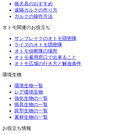
猟犬具のおすすめ
遠隔ガルクの作り方
ガルクの操作方法
オトモ関連のお役立ち
サンブレイクのオトモ隠密隊
ライズのオトモ隠密隊
オトモ偵察隊の場所
オトモ雇用窓口で出来ること
オトモ広場の行き方と解放条件
環境生物
環境生物一覧
レア環境生物
強化生物の一覧
猟具生物の一覧
罠型生物の一覧
素材生物の一覧
お役立ち情報