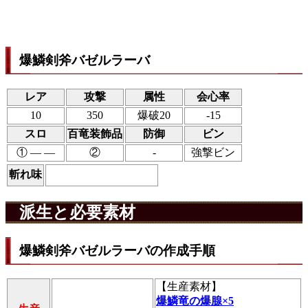
爆鱗剣斧バゼルラーバ
レア
攻撃
属性
会心率
10
350
爆破20
-15
スロ
百竜装飾品
防御
ビン
① ― ―
②
-
強撃ビン
斬れ味
派生と必要素材
爆鱗剣斧バゼルラーバの作成手順
【
生産素材
】
爆鱗竜の爆腺×5