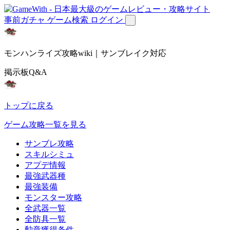
事前ガチャ
ゲーム検索
ログイン
モンハンライズ攻略wiki｜サンブレイク対応
掲示板Q&A
トップに戻る
ゲーム攻略一覧を見る
サンブレ攻略
スキルシミュ
アプデ情報
最強武器種
最強装備
モンスター攻略
全武器一覧
全防具一覧
勲章獲得条件