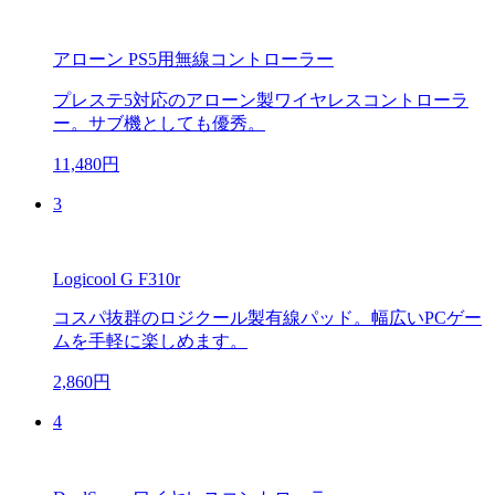
アローン PS5用無線コントローラー
プレステ5対応のアローン製ワイヤレスコントローラ
ー。サブ機としても優秀。
11,480円
3
Logicool G F310r
コスパ抜群のロジクール製有線パッド。幅広いPCゲー
ムを手軽に楽しめます。
2,860円
4