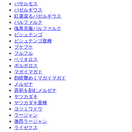
バサルモス
バゼルギウス
紅蓮滾るバゼルギウス
バルファルク
傀異克服バルファルク
ビシュテンゴ
ビシュテンゴ亜種
プケプケ
フルフル
ベリオロス
ボルボロス
マガイマガド
怨嗟響めくマガイマガド
メルゼナ
原初を刻むメルゼナ
ヤツカダキ
ヤツカダキ亜種
ヨツミワドウ
ラージャン
激昂ラージャン
ライゼクス