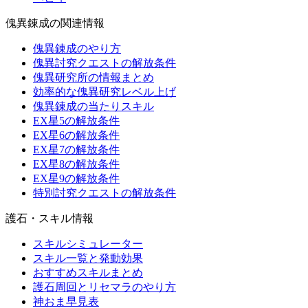
傀異錬成の関連情報
傀異錬成のやり方
傀異討究クエストの解放条件
傀異研究所の情報まとめ
効率的な傀異研究レベル上げ
傀異錬成の当たりスキル
EX星5の解放条件
EX星6の解放条件
EX星7の解放条件
EX星8の解放条件
EX星9の解放条件
特別討究クエストの解放条件
護石・スキル情報
スキルシミュレーター
スキル一覧と発動効果
おすすめスキルまとめ
護石周回とリセマラのやり方
神おま早見表