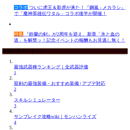
コラボ
ついに虎王＆影虎が来た！『鋼嵐 - メカラシ』
で「魔神英雄伝ワタル」コラボ後半が開催！
特集
『鈴蘭の剣』が2周年を迎え、新章「氷と血の
道」を解禁ッ！記念イベントの報酬もお見逃し無く！
攻略記事ランキング
最強武器種ランキング｜全武器評価
1
双剣の最強装備・おすすめ装備 | アプデ対応
2
スキルシミュレーター
3
サンブレイク攻略wiki｜モンハンライズ
4