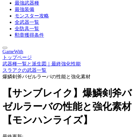
最強武器種
最強装備
モンスター攻略
全武器一覧
全防具一覧
勲章獲得条件
GameWith
トップページ
武器種一覧と派生図｜最終強化性能
スラアクの武器一覧
爆鱗剣斧バゼルラーバの性能と強化素材
【サンブレイク】爆鱗剣斧バ
ゼルラーバの性能と強化素材
【モンハンライズ】
最終更新: