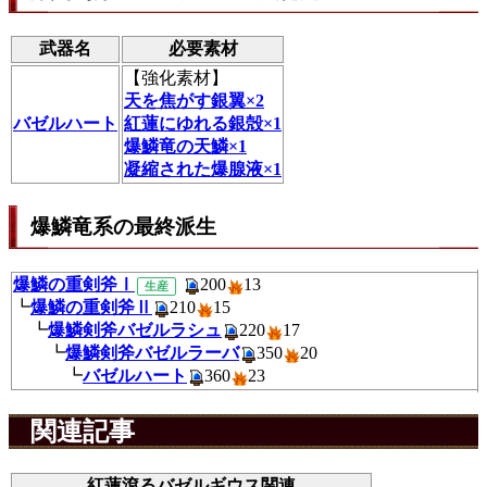
武器名
必要素材
【
強化素材
】
天を焦がす銀翼×2
バゼルハート
紅蓮にゆれる銀殻×1
爆鱗竜の天鱗×1
凝縮された爆腺液×1
爆鱗竜系の最終派生
爆鱗の重剣斧Ⅰ
200
1
生産
┗
爆鱗の重剣斧Ⅱ
210
15
┗
爆鱗剣斧バゼルラシュ
220
1
┗
爆鱗剣斧バゼルラーバ
350
2
┗
バゼルハート
360
23
関連記事
紅蓮滾るバゼルギウス関連