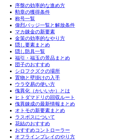
序盤の効率的な進め方
勲章の獲得条件
称号一覧
偉烈バッジ一覧と解放条件
マカ錬金の新要素
金策の効率的なやり方
隠し要素まとめ
隠し防具一覧
福引・福玉の景品まとめ
団子のおすすめ
シロフクズクの場所
置物と壁掛けの入手
ウラ交易の使い方
傀異化（かいいか）とは
ヒトダマドリの回収ルート
傀異錬成の最新情報まとめ
オトモの新要素まとめ
ラスボスについて
花結のおすすめ
おすすめコントローラー
オフラインプレイのやり方