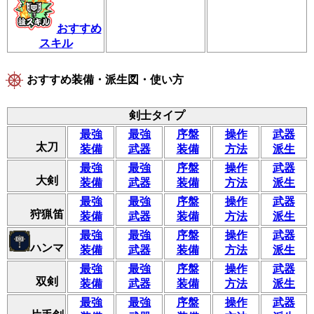
おすすめ
スキル
おすすめ装備・派生図・使い方
剣士タイプ
最強
最強
序盤
操作
武器
太刀
装備
武器
装備
方法
派生
最強
最強
序盤
操作
武器
大剣
装備
武器
装備
方法
派生
最強
最強
序盤
操作
武器
狩猟笛
装備
武器
装備
方法
派生
最強
最強
序盤
操作
武器
ハンマ
装備
武器
装備
方法
派生
最強
最強
序盤
操作
武器
双剣
装備
武器
装備
方法
派生
最強
最強
序盤
操作
武器