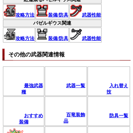
攻略方法
装備/防具
武器性能
バゼルギウス関連
攻略方法
装備/防具
武器性能
その他の武器関連情報
最強武器
武器一覧
入れ替え
種
技
百竜装飾
おすすめ
防具一覧
品
装備