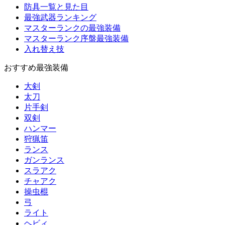
防具一覧と見た目
最強武器ランキング
マスターランクの最強装備
マスターランク序盤最強装備
入れ替え技
おすすめ最強装備
大剣
太刀
片手剣
双剣
ハンマー
狩猟笛
ランス
ガンランス
スラアク
チャアク
操虫棍
弓
ライト
ヘビィ