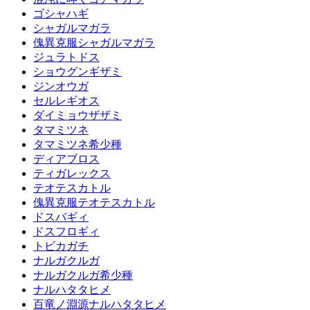
ゴシャハギ
シャガルマガラ
傀異克服シャガルマガラ
ジュラトドス
ショウグンギザミ
ジンオウガ
セルレギオス
ダイミョウザザミ
タマミツネ
タマミツネ希少種
ディアブロス
ティガレックス
テオテスカトル
傀異克服テオテスカトル
ドスバギィ
ドスフロギィ
トビカガチ
ナルガクルガ
ナルガクルガ希少種
ナルハタタヒメ
百竜ノ淵源ナルハタタヒメ