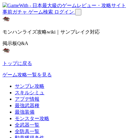
事前ガチャ
ゲーム検索
ログイン
モンハンライズ攻略wiki｜サンブレイク対応
掲示板Q&A
トップに戻る
ゲーム攻略一覧を見る
サンブレ攻略
スキルシミュ
アプデ情報
最強武器種
最強装備
モンスター攻略
全武器一覧
全防具一覧
勲章獲得条件