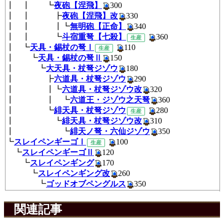
┃ ┃ ┗
夜砲【涅飛】
300
┃ ┃ ┣
夜砲【涅飛】改
330
┃ ┃ ┃┗
無明砲【正命】
340
┃ ┃ ┗
斗宿重弩【七殺】
360
生産
┃ ┗
天具・錫杖の弩Ⅰ
110
生産
┃ ┗
天具・錫杖の弩Ⅱ
150
┃ ┗
大天具・杖弩ジゾウ
180
┃ ┣
六道具・杖弩ジゾウ
290
┃ ┃┗
六道具・杖弩ジゾウ改
320
┃ ┃ ┗
六道王・ジゾウ之天弩
360
┃ ┗
緋天具・杖弩ジゾウ
28
生産
┃ ┗
緋天具・杖弩ジゾウ改
310
┃ ┗
緋天ノ弩・六仙ジゾウ
350
┗
スレイペンギーゴⅠ
10
生産
┗
スレイペンギーゴⅡ
120
┗
スレイペンギング
170
┗
スレイペンギング改
260
┗
ゴッドオブペングルス
350
関連記事