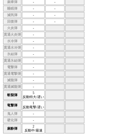
麻痺弾
-
-
睡眠弾
-
-
減気弾
-
-
回復弾
-
-
火炎弾
-
貫通火炎弾
-
水冷弾
-
貫通水冷弾
-
氷結弾
-
貫通氷結弾
-
電撃弾
-
貫通電撃弾
-
滅龍弾
-
貫通滅龍弾
-
5
斬裂弾
反動特大/遅い
1
竜撃弾
反動竜撃/遅い
鬼人弾
-
硬化弾
-
2
麻酔弾
反動中/最速