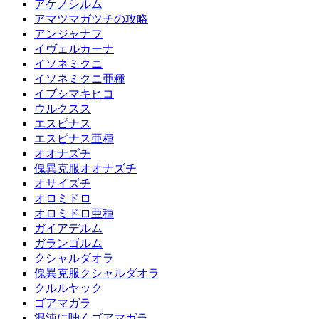
アケノシルム
アマツマガツチの攻略
アンジャナフ
イヴェルカーナ
イソネミクニ
イソネミクニ亜種
イブシマキヒコ
ウルクスス
エスピナス
エスピナス亜種
オオナズチ
傀異克服オオナズチ
オサイズチ
オロミドロ
オロミドロ亜種
ガイアデルム
ガランゴルム
クシャルダオラ
傀異克服クシャルダオラ
クルルヤック
ゴアマガラ
混沌に呻くゴアマガラ