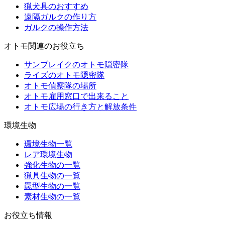
猟犬具のおすすめ
遠隔ガルクの作り方
ガルクの操作方法
オトモ関連のお役立ち
サンブレイクのオトモ隠密隊
ライズのオトモ隠密隊
オトモ偵察隊の場所
オトモ雇用窓口で出来ること
オトモ広場の行き方と解放条件
環境生物
環境生物一覧
レア環境生物
強化生物の一覧
猟具生物の一覧
罠型生物の一覧
素材生物の一覧
お役立ち情報