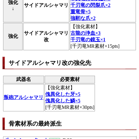
強化
サイドアルシャマリ
千刃竜の閃裂爪×2
↓
重竜骨×5
強靭な爪×2
【
強化素材
】
サイドアルシャマリ
古龍の浄血×3
強化
改
千刃竜の鏡玉×1
[千刃竜MR素材×15pts]
サイドアルシャマリ改の強化先
武器名
必要素材
【
強化素材
】
傀異化した牙×5
叛砲アルシャマリ
傀異化した鱗×5
[千刃竜MR素材×30pts]
骨素材系の最終派生