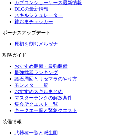
カプコンショーケース最新情報
DLCの最新情報
スキルシミュレーター
神おまチェッカー
ボーナスアップデート
原初を刻むメルゼナ
攻略ガイド
おすすめ装備・最強装備
最強武器ランキング
護石周回とリセマラのやり方
モンスター一覧
おすすめスキルまとめ
マスターランクの解放条件
集会所クエスト一覧
キークエ一覧と緊急クエスト
装備情報
武器種一覧と派生図