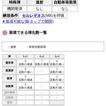
特殊弾
速射
自動単発装填
機関竜弾
なし
なし
解放条件
セルレギオス
(MR)を狩猟
▼装填可能な弾(タップで開閉)
装填できる弾丸数一覧
：速射
：単発自動装填
弾
Lv1
Lv2
Lv3
8
7
6
通常弾
反動小/最速
反動小/最速
反動小/速い
6
5
貫通弾
-
反動小/速い
反動大/速い
6
5
散弾
-
反動小/最速
反動大/速い
6
5
放散弾
-
反動小/最速
反動大/速い
徹甲榴弾
-
-
-
拡散弾
-
-
-
毒弾
-
-