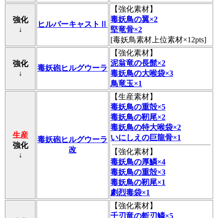
【
強化素材
】
毒妖鳥の翼×2
強化
ヒルバーキャストⅡ
↓
堅竜骨×2
[毒妖鳥素材上位素材×12pts]
【
強化素材
】
泥翁竜の長髭×2
強化
毒妖砲ヒルグウーラ
↓
毒妖鳥の大喉袋×3
鳥竜玉×1
【
生産素材
】
毒妖鳥の重殻×5
毒妖鳥の靭尾×2
毒妖鳥の特大喉袋×2
生産
いにしえの巨龍骨×1
毒妖砲ヒルグウーラ
強化
改
【
強化素材
】
↓
毒妖鳥の厚鱗×4
毒妖鳥の重殻×3
毒妖鳥の靭尾×1
劇烈毒袋×1
【
強化素材
】
千刃竜の斬刃鱗×5