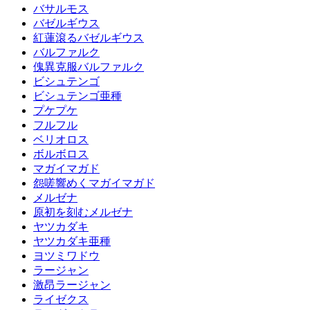
バサルモス
バゼルギウス
紅蓮滾るバゼルギウス
バルファルク
傀異克服バルファルク
ビシュテンゴ
ビシュテンゴ亜種
プケプケ
フルフル
ベリオロス
ボルボロス
マガイマガド
怨嗟響めくマガイマガド
メルゼナ
原初を刻むメルゼナ
ヤツカダキ
ヤツカダキ亜種
ヨツミワドウ
ラージャン
激昂ラージャン
ライゼクス