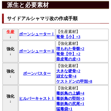
派生と必要素材
サイドアルシャマリ改の作成手順
【
生産素材
】
生産
ボーンシューターⅠ
↓
竜骨【小】×3
【
強化素材
】
埋もれた骨骸×2
強化
ボーンシューターⅡ
↓
竜骨【中】×2
垂皮竜の皮×3
【
強化素材
】
大きな硬骨×2
強化
ボーンバスター
↓
頑丈な骨×4
ケストドンの甲殻×8
【
強化素材
】
毒妖鳥の上鱗×4
強化
ヒルバーキャストⅠ
毒妖鳥の堅殻×3
↓
毒妖鳥の尻尾×1
猛毒袋×1