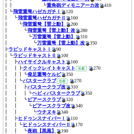
┃┃ ┗
重角砲ディモニアーカ改
41
┃┗
飛雷重弩ハゼカガチⅠ
120
┃ ┗
飛雷重弩ハゼカガチⅡ
160
┃ ┗
飛雷重弩【雷上動】
200
┃ ┗
飛雷重弩【雷上動】改
280
┃ ┗
万雷重弩【雷上動】
310
┃ ┗
万雷重弩【雷上動】改
350
┣
ラピッドキャストⅠ
90
┃┗
ラピッドキャストⅡ
100
┃ ┣
ハイサイクルキャスト
160
┃ ┃┣
クイックレイトキャスト
27
生産
┃ ┃┃┗
俊足重弩ケルビ
350
┃ ┃┗
バスタークラブ
270
生産
┃ ┃ ┣
バスタークラブ改
310
┃ ┃ ┃┗
ヘビィバスタークラブ
350
┃ ┃ ┗
ピアースクラブ
320
┃ ┃ ┗
ピアースクラブ改
340
┃ ┃ ┗
ウチヌキ
340
┃ ┣
ヒドゥンスナイパーⅠ
110
┃ ┃┗
ヒドゥンスナイパーⅡ
170
┃ ┃ ┗
夜砲【黒風】
190