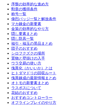
序盤の効率的な進め方
勲章の獲得条件
称号一覧
偉烈バッジ一覧と解放条件
マカ錬金の新要素
金策の効率的なやり方
隠し要素まとめ
隠し防具一覧
福引・福玉の景品まとめ
団子のおすすめ
シロフクズクの場所
置物と壁掛けの入手
ウラ交易の使い方
傀異化（かいいか）とは
ヒトダマドリの回収ルート
傀異錬成の最新情報まとめ
オトモの新要素まとめ
ラスボスについて
花結のおすすめ
おすすめコントローラー
オフラインプレイのやり方