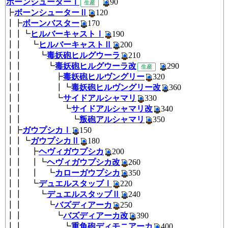
ボーンシューターⅠ
9
生産
┣
ボーンシューターⅡ
120
┃┣
ボーンバスター
170
┃┃┗
ヒルバーキャストⅠ
190
┃┃ ┗
ヒルバーキャストⅡ
200
┃┃ ┗
毒妖砲ヒルグウーラ
210
┃┃ ┗
毒妖砲ヒルグウーラ改
29
生産
┃┃ ┣
毒妖砲ヒルヴングリー
320
┃┃ ┃┗
毒妖砲ヒルヴングリー改
36
┃┃ ┗
サイドアルシャマリ
330
┃┃ ┗
サイドアルシャマリ改
340
┃┃ ┗
叛砲アルシャマリ
350
┃┣
ガウプシカⅠ
150
┃┃┗
ガウプシカⅡ
180
┃┃ ┣
ヘヴィガウプシカ
200
┃┃ ┃┗
ヘヴィガウプシカ改
260
┃┃ ┃ ┗
カローガウプシカ
350
┃┃ ┗
デュエルスタッブⅠ
220
┃┃ ┗
デュエルスタッブⅡ
240
┃┃ ┗
バズディアーカ
250
┃┃ ┗
バズディアーカ改
390
┃┃ ┗
重角砲ディモニアーカ
400