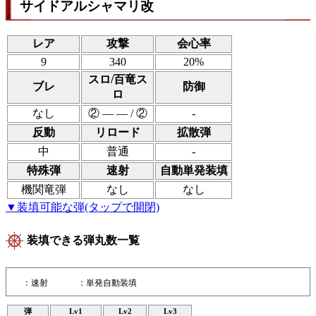
サイドアルシャマリ改
レア
攻撃
会心率
9
340
20%
スロ/百竜ス
ブレ
防御
ロ
なし
② ― ― / ②
-
反動
リロード
拡散弾
中
普通
-
特殊弾
速射
自動単発装填
機関竜弾
なし
なし
▼装填可能な弾(タップで開閉)
装填できる弾丸数一覧
：速射
：単発自動装填
弾
Lv1
Lv2
Lv3