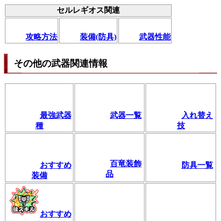
セルレギオス関連
攻略方法
装備(防具)
武器性能
その他の武器関連情報
最強武器
武器一覧
入れ替え
種
技
百竜装飾
おすすめ
防具一覧
品
装備
おすすめ