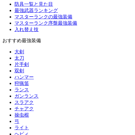
防具一覧と見た目
最強武器ランキング
マスターランクの最強装備
マスターランク序盤最強装備
入れ替え技
おすすめ最強装備
大剣
太刀
片手剣
双剣
ハンマー
狩猟笛
ランス
ガンランス
スラアク
チャアク
操虫棍
弓
ライト
ヘビィ