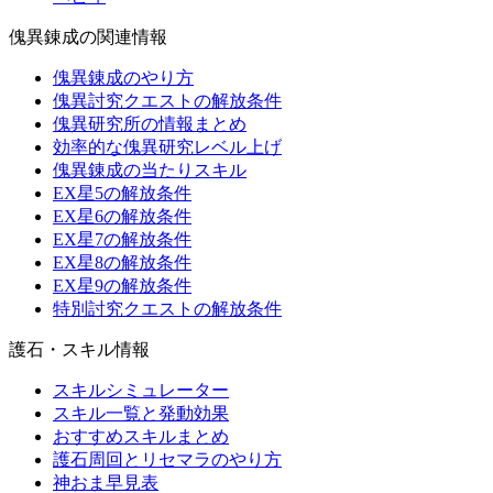
傀異錬成の関連情報
傀異錬成のやり方
傀異討究クエストの解放条件
傀異研究所の情報まとめ
効率的な傀異研究レベル上げ
傀異錬成の当たりスキル
EX星5の解放条件
EX星6の解放条件
EX星7の解放条件
EX星8の解放条件
EX星9の解放条件
特別討究クエストの解放条件
護石・スキル情報
スキルシミュレーター
スキル一覧と発動効果
おすすめスキルまとめ
護石周回とリセマラのやり方
神おま早見表