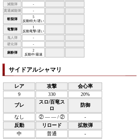
滅龍弾
-
貫通滅龍弾
-
5
斬裂弾
反動特大/遅い
1
竜撃弾
反動竜撃/遅い
鬼人弾
-
硬化弾
-
2
麻酔弾
反動中/最速
サイドアルシャマリ
レア
攻撃
会心率
9
330
20%
スロ/百竜ス
ブレ
防御
ロ
なし
② ― ― / ②
-
反動
リロード
拡散弾
中
普通
-