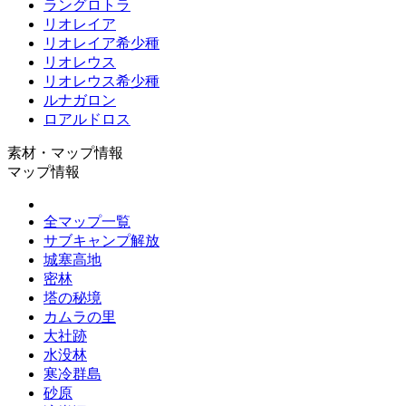
ラングロトラ
リオレイア
リオレイア希少種
リオレウス
リオレウス希少種
ルナガロン
ロアルドロス
素材・マップ情報
マップ情報
全マップ一覧
サブキャンプ解放
城塞高地
密林
塔の秘境
カムラの里
大社跡
水没林
寒冷群島
砂原