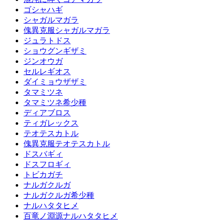
ゴシャハギ
シャガルマガラ
傀異克服シャガルマガラ
ジュラトドス
ショウグンギザミ
ジンオウガ
セルレギオス
ダイミョウザザミ
タマミツネ
タマミツネ希少種
ディアブロス
ティガレックス
テオテスカトル
傀異克服テオテスカトル
ドスバギィ
ドスフロギィ
トビカガチ
ナルガクルガ
ナルガクルガ希少種
ナルハタタヒメ
百竜ノ淵源ナルハタタヒメ