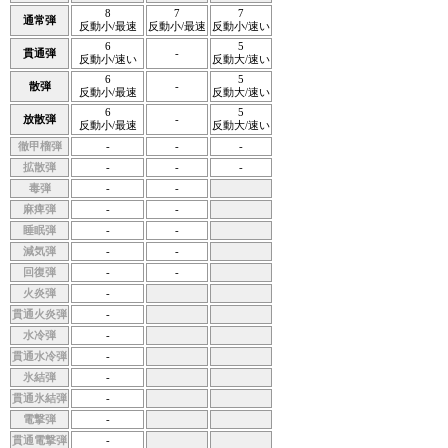
8
7
7
通常弾
反動小/最速
反動小/最速
反動小/速い
6
5
貫通弾
-
反動小/速い
反動大/速い
6
5
散弾
-
反動小/最速
反動大/速い
6
5
放散弾
-
反動小/最速
反動大/速い
徹甲榴弾
-
-
-
拡散弾
-
-
-
毒弾
-
-
麻痺弾
-
-
睡眠弾
-
-
減気弾
-
-
回復弾
-
-
火炎弾
-
貫通火炎弾
-
水冷弾
-
貫通水冷弾
-
氷結弾
-
貫通氷結弾
-
電撃弾
-
貫通電撃弾
-