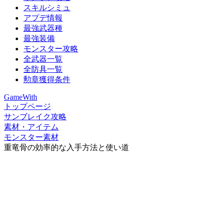
スキルシミュ
アプデ情報
最強武器種
最強装備
モンスター攻略
全武器一覧
全防具一覧
勲章獲得条件
GameWith
トップページ
サンブレイク攻略
素材・アイテム
モンスター素材
重竜骨の効率的な入手方法と使い道