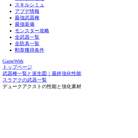
スキルシミュ
アプデ情報
最強武器種
最強装備
モンスター攻略
全武器一覧
全防具一覧
勲章獲得条件
GameWith
トップページ
武器種一覧と派生図｜最終強化性能
スラアクの武器一覧
デュークアクストの性能と強化素材