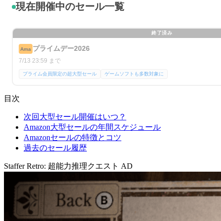
現在開催中のセール一覧
終了済み
プライムデー2026
Ama
7/13 23:59 まで
プライム会員限定の超大型セール
ゲームソフトも多数対象に
目次
次回大型セール開催はいつ？
Amazon大型セールの年間スケジュール
Amazonセールの特徴とコツ
過去のセール履歴
Staffer Retro: 超能力推理クエスト
AD