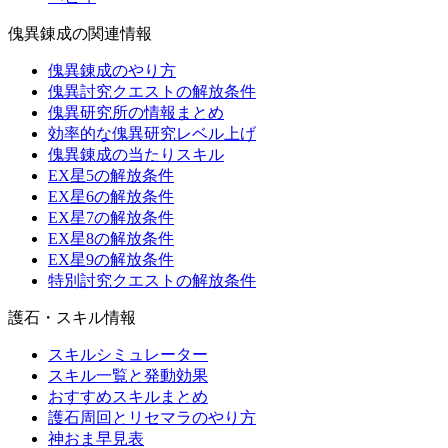
傀異錬成の関連情報
傀異錬成のやり方
傀異討究クエストの解放条件
傀異研究所の情報まとめ
効率的な傀異研究レベル上げ
傀異錬成の当たりスキル
EX星5の解放条件
EX星6の解放条件
EX星7の解放条件
EX星8の解放条件
EX星9の解放条件
特別討究クエストの解放条件
護石・スキル情報
スキルシミュレーター
スキル一覧と発動効果
おすすめスキルまとめ
護石周回とリセマラのやり方
神おま早見表