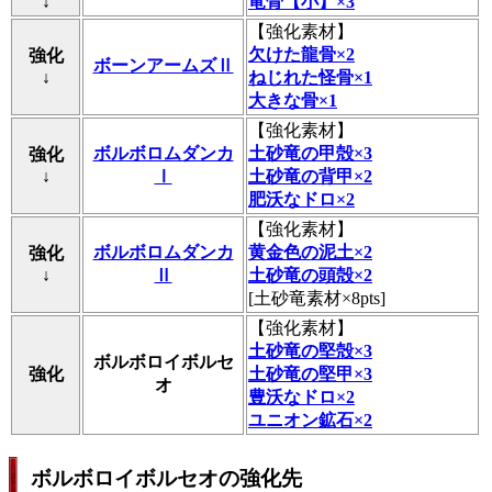
↓
竜骨【小】×3
【
強化素材
】
欠けた龍骨×2
強化
ボーンアームズⅡ
↓
ねじれた怪骨×1
大きな骨×1
【
強化素材
】
ボルボロムダンカ
土砂竜の甲殻×3
強化
↓
Ⅰ
土砂竜の背甲×2
肥沃なドロ×2
【
強化素材
】
ボルボロムダンカ
黄金色の泥土×2
強化
↓
Ⅱ
土砂竜の頭殻×2
[土砂竜素材×8pts]
【
強化素材
】
土砂竜の堅殻×3
ボルボロイボルセ
強化
土砂竜の堅甲×3
オ
豊沃なドロ×2
ユニオン鉱石×2
ボルボロイボルセオの強化先