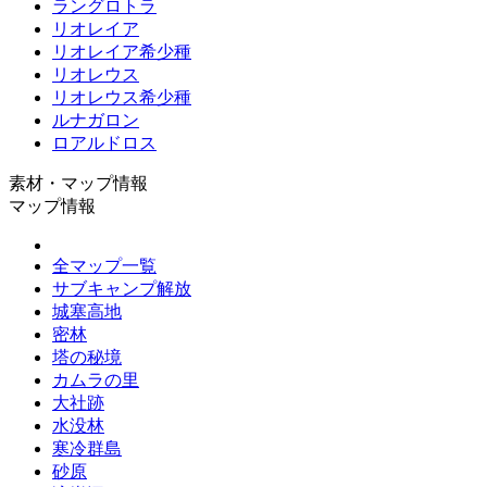
ラングロトラ
リオレイア
リオレイア希少種
リオレウス
リオレウス希少種
ルナガロン
ロアルドロス
素材・マップ情報
マップ情報
全マップ一覧
サブキャンプ解放
城塞高地
密林
塔の秘境
カムラの里
大社跡
水没林
寒冷群島
砂原