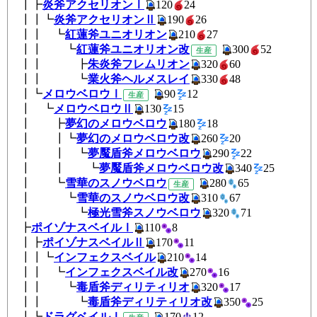
┃┣
炎斧アクセリオンⅠ
120
2
┃┃┗
炎斧アクセリオンⅡ
190
2
┃┃ ┗
紅蓮斧ユニオリオン
210
2
┃┃ ┗
紅蓮斧ユニオリオン改
300
5
生産
┃┃ ┣
朱炎斧フレムリオン
320
6
┃┃ ┗
業火斧ヘルメスレイ
330
4
┃┗
メロウベロウⅠ
90
1
生産
┃ ┗
メロウベロウⅡ
130
15
┃ ┣
夢幻のメロウベロウ
180
1
┃ ┃┗
夢幻のメロウベロウ改
260
2
┃ ┃ ┗
夢魘盾斧メロウベロウ
290
2
┃ ┃ ┗
夢魘盾斧メロウベロウ改
340
2
┃ ┗
雪華のスノウベロウ
280
6
生産
┃ ┗
雪華のスノウベロウ改
310
6
┃ ┗
極光雪斧スノウベロウ
320
7
┣
ポイゾナスベイルⅠ
110
8
┃┣
ポイゾナスベイルⅡ
170
1
┃┃┗
インフェクスベイル
210
1
┃┃ ┗
インフェクスベイル改
270
1
┃┃ ┗
毒盾斧ディリティリオ
320
1
┃┃ ┗
毒盾斧ディリティリオ改
350
2
┃┗
ドラグベイルⅠ
170
1