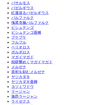
バサルモス
バゼルギウス
紅蓮滾るバゼルギウス
バルファルク
傀異克服バルファルク
ビシュテンゴ
ビシュテンゴ亜種
プケプケ
フルフル
ベリオロス
ボルボロス
マガイマガド
怨嗟響めくマガイマガド
メルゼナ
原初を刻むメルゼナ
ヤツカダキ
ヤツカダキ亜種
ヨツミワドウ
ラージャン
激昂ラージャン
ライゼクス