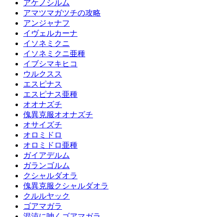
アケノシルム
アマツマガツチの攻略
アンジャナフ
イヴェルカーナ
イソネミクニ
イソネミクニ亜種
イブシマキヒコ
ウルクスス
エスピナス
エスピナス亜種
オオナズチ
傀異克服オオナズチ
オサイズチ
オロミドロ
オロミドロ亜種
ガイアデルム
ガランゴルム
クシャルダオラ
傀異克服クシャルダオラ
クルルヤック
ゴアマガラ
混沌に呻くゴアマガラ