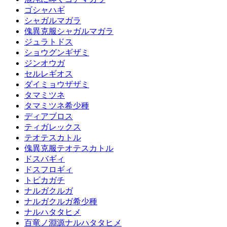
ゴシャハギ
シャガルマガラ
傀異克服シャガルマガラ
ジュラトドス
ショウグンギザミ
ジンオウガ
セルレギオス
ダイミョウザザミ
タマミツネ
タマミツネ希少種
ディアブロス
ティガレックス
テオテスカトル
傀異克服テオテスカトル
ドスバギィ
ドスフロギィ
トビカガチ
ナルガクルガ
ナルガクルガ希少種
ナルハタタヒメ
百竜ノ淵源ナルハタタヒメ