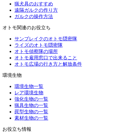
猟犬具のおすすめ
遠隔ガルクの作り方
ガルクの操作方法
オトモ関連のお役立ち
サンブレイクのオトモ隠密隊
ライズのオトモ隠密隊
オトモ偵察隊の場所
オトモ雇用窓口で出来ること
オトモ広場の行き方と解放条件
環境生物
環境生物一覧
レア環境生物
強化生物の一覧
猟具生物の一覧
罠型生物の一覧
素材生物の一覧
お役立ち情報