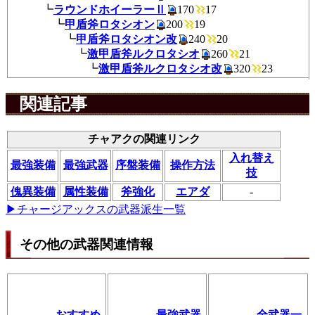
┗
ラウンドホイーラーⅡ
170
1
┗
甲盾斧ロタシオン
200
19
┗
甲盾斧ロタシオン改
240
2
┗
激甲盾斧ルクロタシオ
260
2
┗
激甲盾斧ルクロタシオ改
320
2
関連記事
チャアクの関連リンク
入れ替え
最強装備
最強武器
序盤装備
操作方法
技
傀異装備
属性装備
斧強化
エアダ
-
▶チャージアックスの武器派生一覧
その他の武器関連情報
おすすめ
最強武器
全武器一