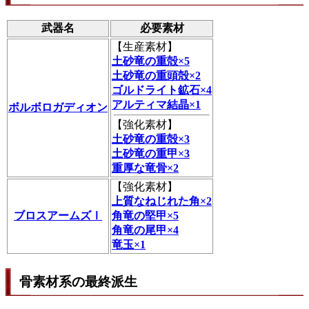
武器名
必要素材
【
生産素材
】
土砂竜の重殻×5
土砂竜の重頭殻×2
ゴルドライト鉱石×4
アルティマ結晶×1
ボルボロガディオン
【
強化素材
】
土砂竜の重殻×3
土砂竜の重甲×3
重厚な竜骨×2
【
強化素材
】
上質なねじれた角×2
ブロスアームズⅠ
角竜の堅甲×5
角竜の尾甲×4
竜玉×1
骨素材系の最終派生