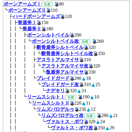
ボーンアームズⅠ
90
生産
┗
ボーンアームズⅡ
110
┣
ハードボーンアームズ
120
┃┣
骨盾斧Ⅰ
150
┃┃┗
骨盾斧Ⅱ
180
┃┃ ┣
ボーンシルトベイル
200
┃┃ ┃┗
ボーンシルトベイル改
26
生産
┃┃ ┃ ┣
断骨盾斧シルトベイル
320
┃┃ ┃ ┃┗
断骨盾斧シルトベイル改
35
┃┃ ┃ ┣
アスラトアルマイサ
310
┃┃ ┃ ┃┗
アスラトアルマイサ改
320
┃┃ ┃ ┃ ┗
叛盾斧アルマイサ
330
┃┃ ┃ ┗
ブレイドガード
290
18
┃┃ ┃ ┗
ブレイドガード改
310
25
┃┃ ┃ ┗
ナデキリ
320
33
┃┃ ┗
リームスシルトⅠ
190
1
生産
┃┃ ┗
リームスシルトⅡ
220
11
┃┃ ┗
リムズバロデルゥ
230
12
┃┃ ┗
リムズバロデルゥ改
280
2
生産
┃┃ ┗
ヴァルトス・ボワ
320
24
┃┃ ┗
ヴァルトス・ボワ改
350
2