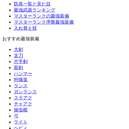
防具一覧と見た目
最強武器ランキング
マスターランクの最強装備
マスターランク序盤最強装備
入れ替え技
おすすめ最強装備
大剣
太刀
片手剣
双剣
ハンマー
狩猟笛
ランス
ガンランス
スラアク
チャアク
操虫棍
弓
ライト
ヘビィ