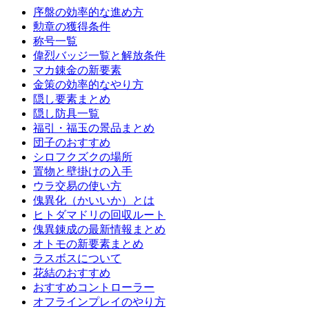
序盤の効率的な進め方
勲章の獲得条件
称号一覧
偉烈バッジ一覧と解放条件
マカ錬金の新要素
金策の効率的なやり方
隠し要素まとめ
隠し防具一覧
福引・福玉の景品まとめ
団子のおすすめ
シロフクズクの場所
置物と壁掛けの入手
ウラ交易の使い方
傀異化（かいいか）とは
ヒトダマドリの回収ルート
傀異錬成の最新情報まとめ
オトモの新要素まとめ
ラスボスについて
花結のおすすめ
おすすめコントローラー
オフラインプレイのやり方