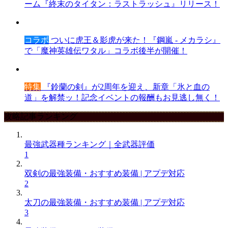
ーム『終末のタイタン：ラストラッシュ』リリース！
コラボ
ついに虎王＆影虎が来た！『鋼嵐 - メカラシ』
で「魔神英雄伝ワタル」コラボ後半が開催！
特集
『鈴蘭の剣』が2周年を迎え、新章「氷と血の
道」を解禁ッ！記念イベントの報酬もお見逃し無く！
攻略記事ランキング
最強武器種ランキング｜全武器評価
1
双剣の最強装備・おすすめ装備 | アプデ対応
2
太刀の最強装備・おすすめ装備 | アプデ対応
3