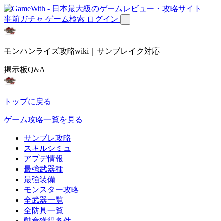
事前ガチャ
ゲーム検索
ログイン
モンハンライズ攻略wiki｜サンブレイク対応
掲示板Q&A
トップに戻る
ゲーム攻略一覧を見る
サンブレ攻略
スキルシミュ
アプデ情報
最強武器種
最強装備
モンスター攻略
全武器一覧
全防具一覧
勲章獲得条件