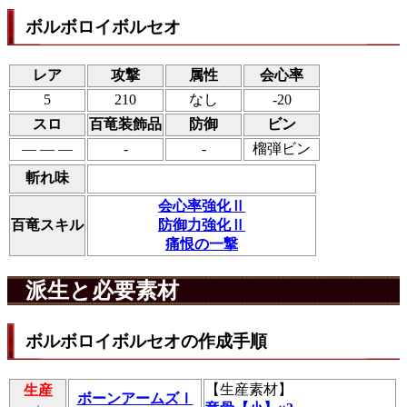
ボルボロイボルセオ
レア
攻撃
属性
会心率
5
210
なし
-20
スロ
百竜装飾品
防御
ビン
― ― ―
-
-
榴弾ビン
斬れ味
会心率強化Ⅱ
百竜スキル
防御力強化Ⅱ
痛恨の一撃
派生と必要素材
ボルボロイボルセオの作成手順
【
生産素材
】
生産
ボーンアームズⅠ