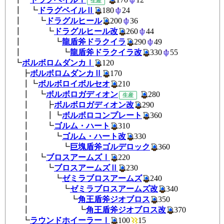
生産
┃ ┗
ドラグベイルⅡ
180
24
┃ ┗
ドラグルヒール
200
36
┃ ┗
ドラグルヒール改
260
44
┃ ┗
龍盾斧ドラクイラ
290
49
┃ ┗
龍盾斧ドラクイラ改
330
5
┗
ボルボロムダンカⅠ
120
┣
ボルボロムダンカⅡ
170
┃┗
ボルボロイボルセオ
210
┃ ┗
ボルボロガディオン
28
生産
┃ ┣
ボルボロガディオン改
290
┃ ┃┗
ボルボロコンプレート
360
┃ ┗
ゴルム・ハート
310
┃ ┗
ゴルム・ハート改
330
┃ ┗
巨塊盾斧ゴルデロック
360
┃ ┗
ブロスアームズⅠ
220
┃ ┗
ブロスアームズⅡ
230
┃ ┗
ゼミラブロスアームズ
240
┃ ┗
ゼミラブロスアームズ改
34
┃ ┗
角王盾斧ジオブロス
350
┃ ┗
角王盾斧ジオブロス改
370
┗
ラウンドホイーラーⅠ
100
1