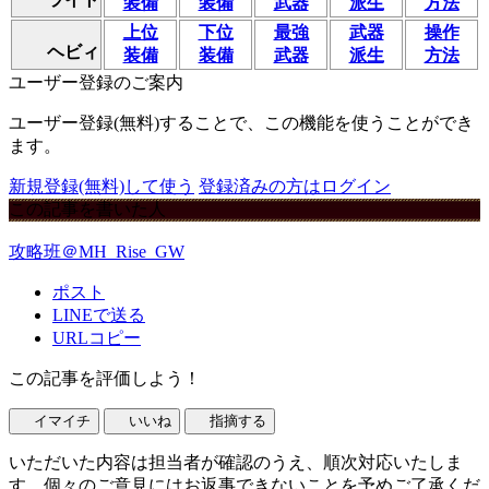
装備
装備
武器
派生
方法
上位
下位
最強
武器
操作
ヘビィ
装備
装備
武器
派生
方法
ユーザー登録のご案内
ユーザー登録(無料)することで、この機能を使うことができ
ます。
新規登録(無料)して使う
登録済みの方はログイン
この記事を書いた人
攻略班＠MH_Rise_GW
ポスト
LINEで送る
URLコピー
この記事を評価しよう！
イマイチ
いいね
指摘する
いただいた内容は担当者が確認のうえ、順次対応いたしま
す。個々のご意見にはお返事できないことを予めご了承くだ