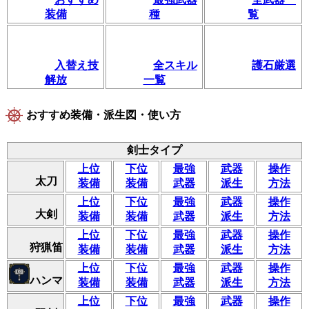
装備
種
覧
入替え技
全スキル
護石厳選
解放
一覧
おすすめ装備・派生図・使い方
剣士タイプ
上位
下位
最強
武器
操作
太刀
装備
装備
武器
派生
方法
上位
下位
最強
武器
操作
大剣
装備
装備
武器
派生
方法
上位
下位
最強
武器
操作
狩猟笛
装備
装備
武器
派生
方法
上位
下位
最強
武器
操作
ハンマ
装備
装備
武器
派生
方法
上位
下位
最強
武器
操作