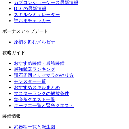
カプコンショーケース最新情報
DLCの最新情報
スキルシミュレーター
神おまチェッカー
ボーナスアップデート
原初を刻むメルゼナ
攻略ガイド
おすすめ装備・最強装備
最強武器ランキング
護石周回とリセマラのやり方
モンスター一覧
おすすめスキルまとめ
マスターランクの解放条件
集会所クエスト一覧
キークエ一覧と緊急クエスト
装備情報
武器種一覧と派生図