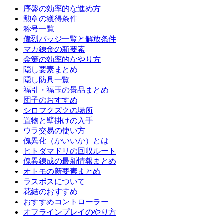
序盤の効率的な進め方
勲章の獲得条件
称号一覧
偉烈バッジ一覧と解放条件
マカ錬金の新要素
金策の効率的なやり方
隠し要素まとめ
隠し防具一覧
福引・福玉の景品まとめ
団子のおすすめ
シロフクズクの場所
置物と壁掛けの入手
ウラ交易の使い方
傀異化（かいいか）とは
ヒトダマドリの回収ルート
傀異錬成の最新情報まとめ
オトモの新要素まとめ
ラスボスについて
花結のおすすめ
おすすめコントローラー
オフラインプレイのやり方