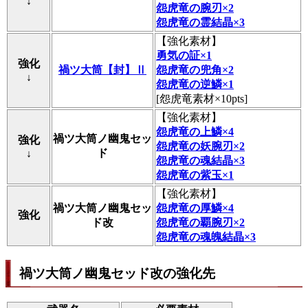
↓
怨虎竜の腕刃×2
怨虎竜の霊結晶×3
【
強化素材
】
勇気の証×1
強化
禍ツ大筒【封】Ⅱ
怨虎竜の兜角×2
↓
怨虎竜の逆鱗×1
[怨虎竜素材×10pts]
【
強化素材
】
怨虎竜の上鱗×4
禍ツ大筒ノ幽鬼セッ
強化
怨虎竜の妖腕刃×2
ド
↓
怨虎竜の魂結晶×3
怨虎竜の紫玉×1
【
強化素材
】
禍ツ大筒ノ幽鬼セッ
怨虎竜の厚鱗×4
強化
ド改
怨虎竜の覇腕刃×2
怨虎竜の魂魄結晶×3
禍ツ大筒ノ幽鬼セッド改の強化先