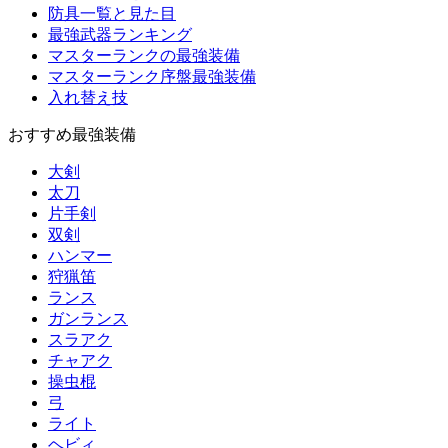
防具一覧と見た目
最強武器ランキング
マスターランクの最強装備
マスターランク序盤最強装備
入れ替え技
おすすめ最強装備
大剣
太刀
片手剣
双剣
ハンマー
狩猟笛
ランス
ガンランス
スラアク
チャアク
操虫棍
弓
ライト
ヘビィ