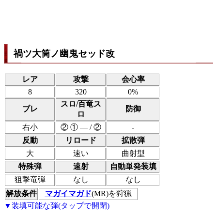
禍ツ大筒ノ幽鬼セッド改
レア
攻撃
会心率
8
320
0%
スロ/百竜ス
ブレ
防御
ロ
右小
② ① ― / ②
-
反動
リロード
拡散弾
大
速い
曲射型
特殊弾
速射
自動単発装填
狙撃竜弾
なし
なし
解放条件
マガイマガド
(MR)を狩猟
▼装填可能な弾(タップで開閉)