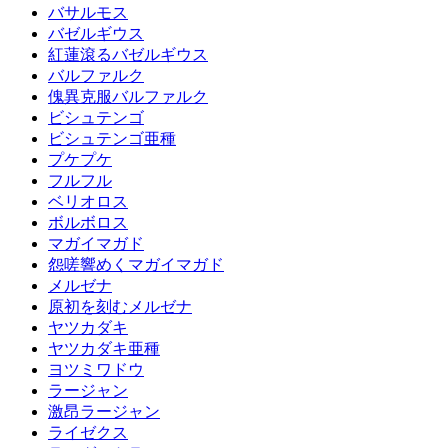
バサルモス
バゼルギウス
紅蓮滾るバゼルギウス
バルファルク
傀異克服バルファルク
ビシュテンゴ
ビシュテンゴ亜種
プケプケ
フルフル
ベリオロス
ボルボロス
マガイマガド
怨嗟響めくマガイマガド
メルゼナ
原初を刻むメルゼナ
ヤツカダキ
ヤツカダキ亜種
ヨツミワドウ
ラージャン
激昂ラージャン
ライゼクス