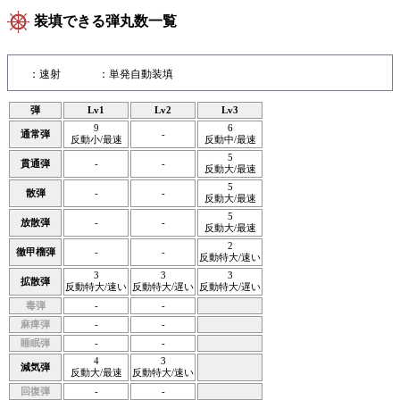
装填できる弾丸数一覧
：速射
：単発自動装填
弾
Lv1
Lv2
Lv3
9
6
通常弾
-
反動小/最速
反動中/最速
5
貫通弾
-
-
反動大/最速
5
散弾
-
-
反動大/最速
5
放散弾
-
-
反動大/最速
2
徹甲榴弾
-
-
反動特大/速い
3
3
3
拡散弾
反動特大/速い
反動特大/遅い
反動特大/遅い
毒弾
-
-
麻痺弾
-
-
睡眠弾
-
-
4
3
減気弾
反動大/最速
反動特大/速い
回復弾
-
-