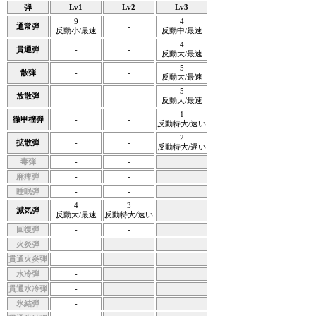
弾
Lv1
Lv2
Lv3
9
4
通常弾
-
反動小/最速
反動中/最速
4
貫通弾
-
-
反動大/最速
5
散弾
-
-
反動大/最速
5
放散弾
-
-
反動大/最速
1
徹甲榴弾
-
-
反動特大/速い
2
拡散弾
-
-
反動特大/遅い
毒弾
-
-
麻痺弾
-
-
睡眠弾
-
-
4
3
減気弾
反動大/最速
反動特大/速い
回復弾
-
-
火炎弾
-
貫通火炎弾
-
水冷弾
-
貫通水冷弾
-
氷結弾
-