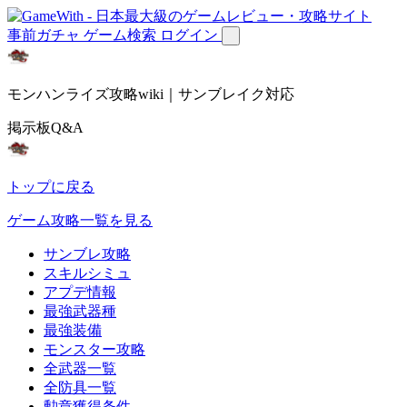
事前ガチャ
ゲーム検索
ログイン
モンハンライズ攻略wiki｜サンブレイク対応
掲示板Q&A
トップに戻る
ゲーム攻略一覧を見る
サンブレ攻略
スキルシミュ
アプデ情報
最強武器種
最強装備
モンスター攻略
全武器一覧
全防具一覧
勲章獲得条件