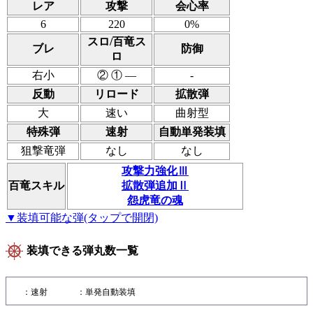
レア
攻撃
会心率
6
220
0%
スロ/百竜ス
ブレ
防御
ロ
右小
② ① ―
-
反動
リロード
拡散弾
大
速い
曲射型
特殊弾
速射
自動単発装填
狙撃竜弾
なし
なし
攻撃力強化Ⅲ
百竜スキル
拡散弾追加Ⅱ
怨虎竜の魂
▼装填可能な弾(タップで開閉)
装填できる弾丸数一覧
：速射
：単発自動装填