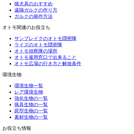
猟犬具のおすすめ
遠隔ガルクの作り方
ガルクの操作方法
オトモ関連のお役立ち
サンブレイクのオトモ隠密隊
ライズのオトモ隠密隊
オトモ偵察隊の場所
オトモ雇用窓口で出来ること
オトモ広場の行き方と解放条件
環境生物
環境生物一覧
レア環境生物
強化生物の一覧
猟具生物の一覧
罠型生物の一覧
素材生物の一覧
お役立ち情報