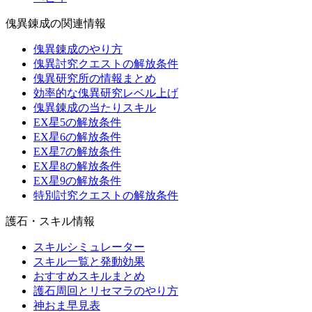
傀異錬成の関連情報
傀異錬成のやり方
傀異討究クエストの解放条件
傀異研究所の情報まとめ
効率的な傀異研究レベル上げ
傀異錬成の当たりスキル
EX星5の解放条件
EX星6の解放条件
EX星7の解放条件
EX星8の解放条件
EX星9の解放条件
特別討究クエストの解放条件
護石・スキル情報
スキルシミュレーター
スキル一覧と発動効果
おすすめスキルまとめ
護石周回とリセマラのやり方
神おま早見表