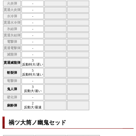
火炎弾
-
貫通火炎弾
-
水冷弾
-
貫通水冷弾
-
氷結弾
-
貫通氷結弾
-
電撃弾
-
貫通電撃弾
-
滅龍弾
-
3
貫通滅龍弾
反動特大/遅い
5
斬裂弾
反動特大/速い
竜撃弾
-
3
鬼人弾
反動大/速い
硬化弾
-
2
麻酔弾
反動大/最速
禍ツ大筒ノ幽鬼セッド