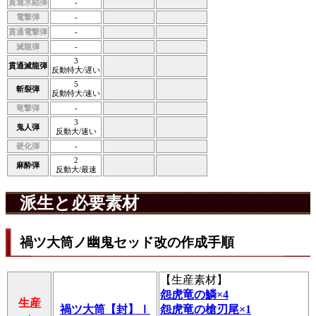
貫通氷結弾
-
電撃弾
-
貫通電撃弾
-
滅龍弾
-
3
貫通滅龍弾
反動特大/遅い
5
斬裂弾
反動特大/速い
竜撃弾
-
3
鬼人弾
反動大/速い
硬化弾
-
2
麻酔弾
反動大/最速
派生と必要素材
禍ツ大筒ノ幽鬼セッド改の作成手順
【
生産素材
】
怨虎竜の鱗×4
生産
禍ツ大筒【封】Ⅰ
怨虎竜の槍刃尾×1