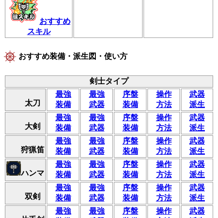
おすすめ
スキル
おすすめ装備・派生図・使い方
剣士タイプ
最強
最強
序盤
操作
武器
太刀
装備
武器
装備
方法
派生
最強
最強
序盤
操作
武器
大剣
装備
武器
装備
方法
派生
最強
最強
序盤
操作
武器
狩猟笛
装備
武器
装備
方法
派生
最強
最強
序盤
操作
武器
ハンマ
装備
武器
装備
方法
派生
最強
最強
序盤
操作
武器
双剣
装備
武器
装備
方法
派生
最強
最強
序盤
操作
武器