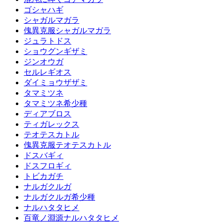
ゴシャハギ
シャガルマガラ
傀異克服シャガルマガラ
ジュラトドス
ショウグンギザミ
ジンオウガ
セルレギオス
ダイミョウザザミ
タマミツネ
タマミツネ希少種
ディアブロス
ティガレックス
テオテスカトル
傀異克服テオテスカトル
ドスバギィ
ドスフロギィ
トビカガチ
ナルガクルガ
ナルガクルガ希少種
ナルハタタヒメ
百竜ノ淵源ナルハタタヒメ