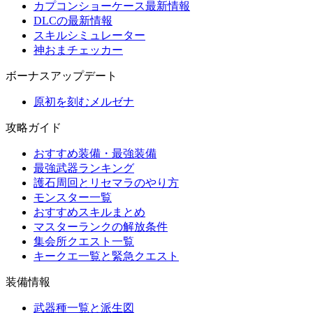
カプコンショーケース最新情報
DLCの最新情報
スキルシミュレーター
神おまチェッカー
ボーナスアップデート
原初を刻むメルゼナ
攻略ガイド
おすすめ装備・最強装備
最強武器ランキング
護石周回とリセマラのやり方
モンスター一覧
おすすめスキルまとめ
マスターランクの解放条件
集会所クエスト一覧
キークエ一覧と緊急クエスト
装備情報
武器種一覧と派生図