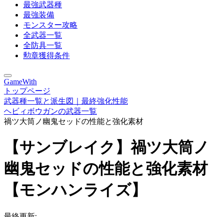
最強武器種
最強装備
モンスター攻略
全武器一覧
全防具一覧
勲章獲得条件
GameWith
トップページ
武器種一覧と派生図｜最終強化性能
ヘビィボウガンの武器一覧
禍ツ大筒ノ幽鬼セッドの性能と強化素材
【サンブレイク】禍ツ大筒ノ
幽鬼セッドの性能と強化素材
【モンハンライズ】
最終更新: