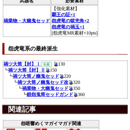
武器名
必要素材
【
強化素材
】
覇王の証×1
禍業物・大幽鬼セッド
怨虎竜の獄兜角×2
怨虎竜の禍玉×1
[怨虎竜MR素材×10pts]
怨虎竜系の最終派生
禍ツ大筒【封】Ⅰ
130
生産
┗
禍ツ大筒【封】Ⅱ
150
┗
禍ツ大筒ノ幽鬼セッド
220
┗
禍ツ大筒ノ幽鬼セッド改
32
┗
禍業物・大幽鬼セッド
350
┗
鎧怨鬼筒セッドガンド
360
関連記事
怨嗟響めくマガイマガド関連