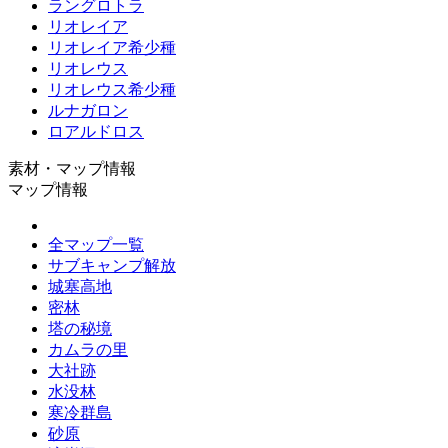
ラングロトラ
リオレイア
リオレイア希少種
リオレウス
リオレウス希少種
ルナガロン
ロアルドロス
素材・マップ情報
マップ情報
全マップ一覧
サブキャンプ解放
城塞高地
密林
塔の秘境
カムラの里
大社跡
水没林
寒冷群島
砂原