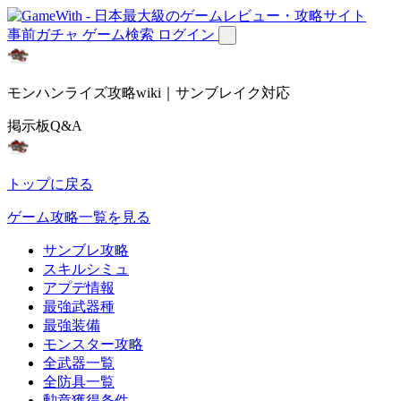
事前ガチャ
ゲーム検索
ログイン
モンハンライズ攻略wiki｜サンブレイク対応
掲示板Q&A
トップに戻る
ゲーム攻略一覧を見る
サンブレ攻略
スキルシミュ
アプデ情報
最強武器種
最強装備
モンスター攻略
全武器一覧
全防具一覧
勲章獲得条件