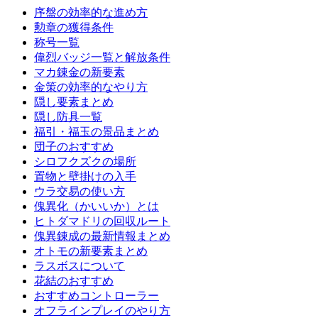
序盤の効率的な進め方
勲章の獲得条件
称号一覧
偉烈バッジ一覧と解放条件
マカ錬金の新要素
金策の効率的なやり方
隠し要素まとめ
隠し防具一覧
福引・福玉の景品まとめ
団子のおすすめ
シロフクズクの場所
置物と壁掛けの入手
ウラ交易の使い方
傀異化（かいいか）とは
ヒトダマドリの回収ルート
傀異錬成の最新情報まとめ
オトモの新要素まとめ
ラスボスについて
花結のおすすめ
おすすめコントローラー
オフラインプレイのやり方