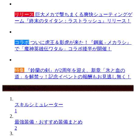
リリース
巨大メカで撃ちまくる爽快シューティングゲ
ーム『終末のタイタン：ラストラッシュ』リリース！
コラボ
ついに虎王＆影虎が来た！『鋼嵐 - メカラシ』
で「魔神英雄伝ワタル」コラボ後半が開催！
特集
『鈴蘭の剣』が2周年を迎え、新章「氷と血の
道」を解禁ッ！記念イベントの報酬もお見逃し無く！
攻略記事ランキング
スキルシミュレーター
1
最強装備・おすすめ装備まとめ
2