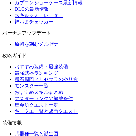
カプコンショーケース最新情報
DLCの最新情報
スキルシミュレーター
神おまチェッカー
ボーナスアップデート
原初を刻むメルゼナ
攻略ガイド
おすすめ装備・最強装備
最強武器ランキング
護石周回とリセマラのやり方
モンスター一覧
おすすめスキルまとめ
マスターランクの解放条件
集会所クエスト一覧
キークエ一覧と緊急クエスト
装備情報
武器種一覧と派生図