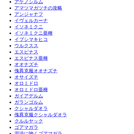
アケノシルム
アマツマガツチの攻略
アンジャナフ
イヴェルカーナ
イソネミクニ
イソネミクニ亜種
イブシマキヒコ
ウルクスス
エスピナス
エスピナス亜種
オオナズチ
傀異克服オオナズチ
オサイズチ
オロミドロ
オロミドロ亜種
ガイアデルム
ガランゴルム
クシャルダオラ
傀異克服クシャルダオラ
クルルヤック
ゴアマガラ
混沌に呻くゴアマガラ