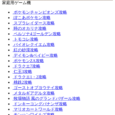
家庭用ゲーム機
ポケモンチャンピオンズ攻略
ぽこあポケモン攻略
スプラレイダース攻略
時のオカリナ攻略
ペルソナ4ゴールデン攻略
トモコレ攻略
バイオレクイエム攻略
紅の砂漠攻略
デイモン&ベイビー攻略
ポケモンZA攻略
ドラクエ7攻略
仁王3攻略
ドラクエ1・2攻略
桃鉄2攻略
ゴーストオブヨウテイ攻略
メタルギアデルタ攻略
牧場物語 風のグランドバザール攻略
ドンキーコングバナンザ攻略
マリオカートワールド攻略
モンハンワイルズ攻略