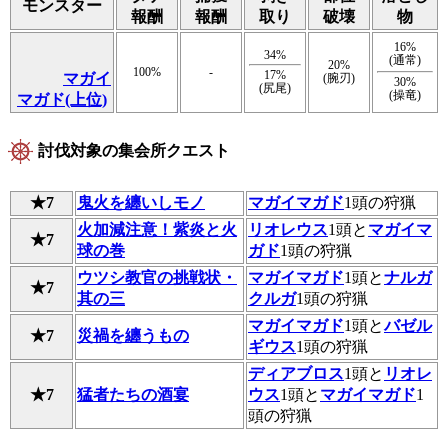
モンスター
報酬
報酬
取り
破壊
物
16%
34%
(通常)
20%
100%
-
17%
マガイ
(腕刃)
30%
(尻尾)
(操竜)
マガド(上位)
討伐対象の集会所クエスト
★7
鬼火を纏いしモノ
マガイマガド
1頭の狩猟
火加減注意！紫炎と火
リオレウス
1頭と
マガイマ
★7
球の巻
ガド
1頭の狩猟
ウツシ教官の挑戦状・
マガイマガド
1頭と
ナルガ
★7
其の三
クルガ
1頭の狩猟
マガイマガド
1頭と
バゼル
★7
災禍を纏うもの
ギウス
1頭の狩猟
ディアブロス
1頭と
リオレ
★7
猛者たちの酒宴
ウス
1頭と
マガイマガド
1
頭の狩猟