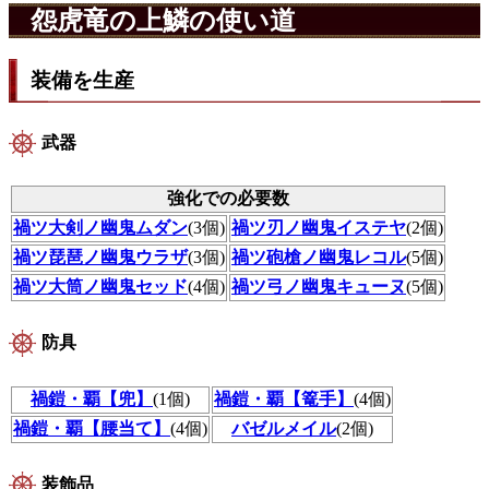
怨虎竜の上鱗の使い道
装備を生産
武器
強化での必要数
禍ツ大剣ノ幽鬼ムダン
(3個)
禍ツ刃ノ幽鬼イステヤ
(2個)
禍ツ琵琶ノ幽鬼ウラザ
(3個)
禍ツ砲槍ノ幽鬼レコル
(5個)
禍ツ大筒ノ幽鬼セッド
(4個)
禍ツ弓ノ幽鬼キューヌ
(5個)
防具
禍鎧・覇【兜】
(1個)
禍鎧・覇【篭手】
(4個)
禍鎧・覇【腰当て】
(4個)
バゼルメイル
(2個)
装飾品