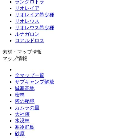
ラングロトラ
リオレイア
リオレイア希少種
リオレウス
リオレウス希少種
ルナガロン
ロアルドロス
素材・マップ情報
マップ情報
全マップ一覧
サブキャンプ解放
城塞高地
密林
塔の秘境
カムラの里
大社跡
水没林
寒冷群島
砂原