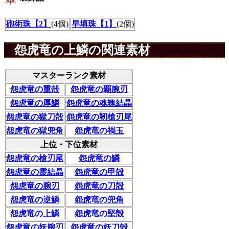
砲術珠【2】
(4個)
早填珠【1】
(2個)
怨虎竜の上鱗の関連素材
マスターランク素材
怨虎竜の重殻
怨虎竜の覇腕刃
怨虎竜の厚鱗
怨虎竜の魂魄結晶
怨虎竜の獄刀殻
怨虎竜の靭槍刃尾
怨虎竜の獄兜角
怨虎竜の禍玉
上位・下位素材
怨虎竜の槍刃尾
怨虎竜の鱗
怨虎竜の霊結晶
怨虎竜の甲殻
怨虎竜の腕刃
怨虎竜の刀殻
怨虎竜の逆鱗
怨虎竜の兜角
怨虎竜の上鱗
怨虎竜の堅殻
怨虎竜の妖腕刃
怨虎竜の妖刀殻