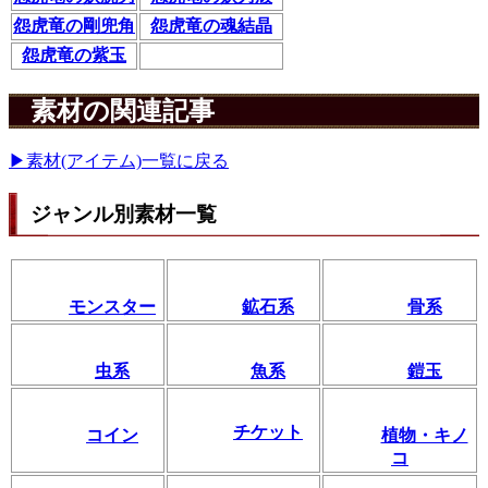
怨虎竜の剛兜角
怨虎竜の魂結晶
怨虎竜の紫玉
素材の関連記事
▶素材(アイテム)一覧に戻る
ジャンル別素材一覧
モンスター
鉱石系
骨系
虫系
魚系
鎧玉
チケット
コイン
植物・キノ
コ