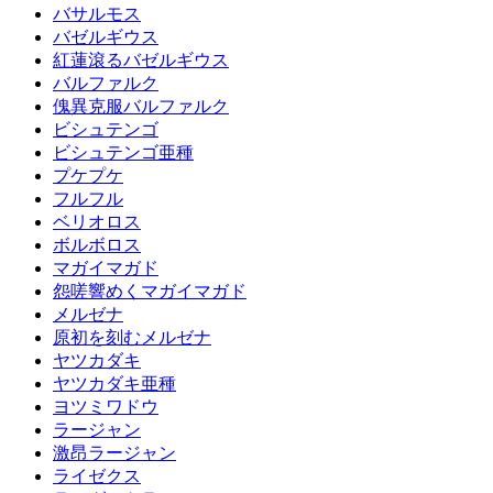
バサルモス
バゼルギウス
紅蓮滾るバゼルギウス
バルファルク
傀異克服バルファルク
ビシュテンゴ
ビシュテンゴ亜種
プケプケ
フルフル
ベリオロス
ボルボロス
マガイマガド
怨嗟響めくマガイマガド
メルゼナ
原初を刻むメルゼナ
ヤツカダキ
ヤツカダキ亜種
ヨツミワドウ
ラージャン
激昂ラージャン
ライゼクス