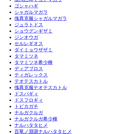
ゴシャハギ
シャガルマガラ
傀異克服シャガルマガラ
ジュラトドス
ショウグンギザミ
ジンオウガ
セルレギオス
ダイミョウザザミ
タマミツネ
タマミツネ希少種
ディアブロス
ティガレックス
テオテスカトル
傀異克服テオテスカトル
ドスバギィ
ドスフロギィ
トビカガチ
ナルガクルガ
ナルガクルガ希少種
ナルハタタヒメ
百竜ノ淵源ナルハタタヒメ