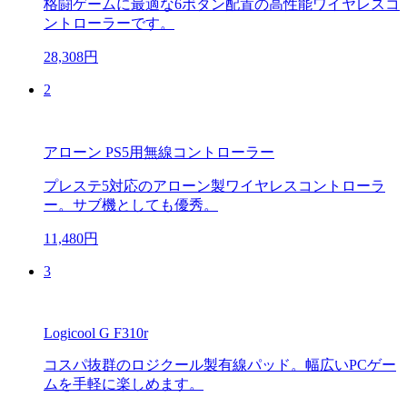
格闘ゲームに最適な6ボタン配置の高性能ワイヤレスコ
ントローラーです。
28,308円
2
アローン PS5用無線コントローラー
プレステ5対応のアローン製ワイヤレスコントローラ
ー。サブ機としても優秀。
11,480円
3
Logicool G F310r
コスパ抜群のロジクール製有線パッド。幅広いPCゲー
ムを手軽に楽しめます。