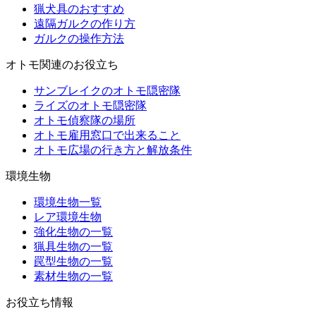
猟犬具のおすすめ
遠隔ガルクの作り方
ガルクの操作方法
オトモ関連のお役立ち
サンブレイクのオトモ隠密隊
ライズのオトモ隠密隊
オトモ偵察隊の場所
オトモ雇用窓口で出来ること
オトモ広場の行き方と解放条件
環境生物
環境生物一覧
レア環境生物
強化生物の一覧
猟具生物の一覧
罠型生物の一覧
素材生物の一覧
お役立ち情報