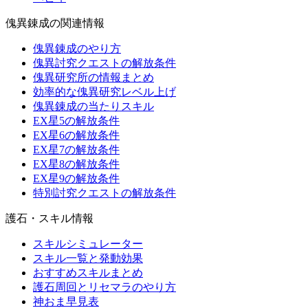
傀異錬成の関連情報
傀異錬成のやり方
傀異討究クエストの解放条件
傀異研究所の情報まとめ
効率的な傀異研究レベル上げ
傀異錬成の当たりスキル
EX星5の解放条件
EX星6の解放条件
EX星7の解放条件
EX星8の解放条件
EX星9の解放条件
特別討究クエストの解放条件
護石・スキル情報
スキルシミュレーター
スキル一覧と発動効果
おすすめスキルまとめ
護石周回とリセマラのやり方
神おま早見表