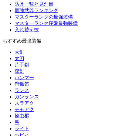
防具一覧と見た目
最強武器ランキング
マスターランクの最強装備
マスターランク序盤最強装備
入れ替え技
おすすめ最強装備
大剣
太刀
片手剣
双剣
ハンマー
狩猟笛
ランス
ガンランス
スラアク
チャアク
操虫棍
弓
ライト
ヘビィ