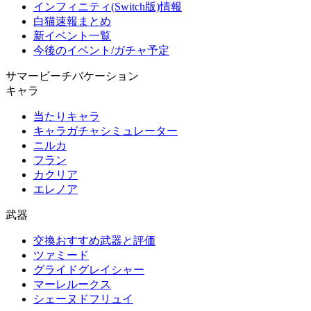
インフィニティ(Switch版)情報
白猫速報まとめ
新イベント一覧
今後のイベント/ガチャ予定
サマービーチバケーション
キャラ
当たりキャラ
キャラガチャシミュレーター
ニルカ
フラン
カクリア
エレノア
武器
交換おすすめ武器と評価
ツァミード
グライドグレイシャー
マーレルークス
シェーヌドフリュイ