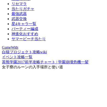
リセマラ
当たりガチャ
最強武器
武器交換
星4キャラ一覧
パーティー編成
神進化おすすめ
サマービーチ当たり
GameWith
白猫プロジェクト攻略wiki
イベント攻略一覧
茶熊学園2017前半攻略チャート | 学園崩壊危機一髪
女子寮のルーンの入手場所と使い道