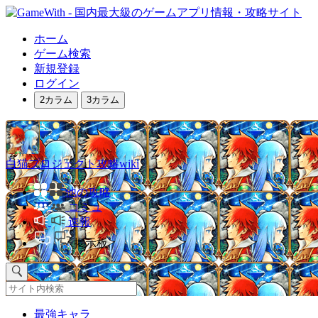
ホーム
ゲーム検索
新規登録
ログイン
2カラム
3カラム
白猫プロジェクト攻略wiki
他の攻略
コミュ
速報
掲示板
最強キャラ