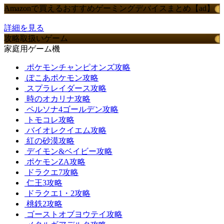
Amazonで買えるおすすめゲーミングデバイスまとめ【ad】
詳細を見る
攻略取扱いゲーム
家庭用ゲーム機
ポケモンチャンピオンズ攻略
ぽこあポケモン攻略
スプラレイダース攻略
時のオカリナ攻略
ペルソナ4ゴールデン攻略
トモコレ攻略
バイオレクイエム攻略
紅の砂漠攻略
デイモン&ベイビー攻略
ポケモンZA攻略
ドラクエ7攻略
仁王3攻略
ドラクエ1・2攻略
桃鉄2攻略
ゴーストオブヨウテイ攻略