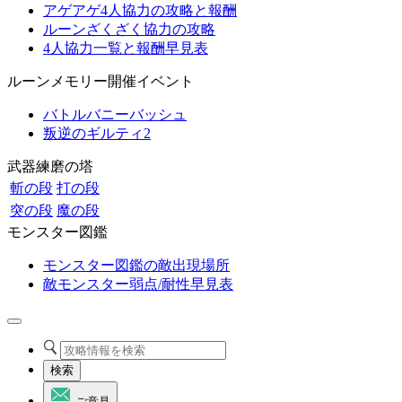
アゲアゲ4人協力の攻略と報酬
ルーンざくざく協力の攻略
4人協力一覧と報酬早見表
ルーンメモリー開催イベント
バトルバニーバッシュ
叛逆のギルティ2
武器練磨の塔
斬の段
打の段
突の段
魔の段
モンスター図鑑
モンスター図鑑の敵出現場所
敵モンスター弱点/耐性早見表
検索
ご意見