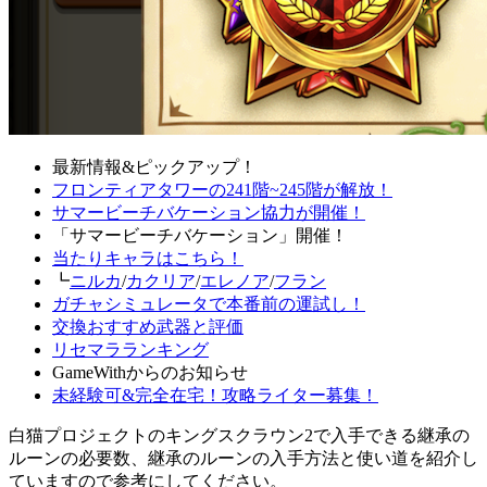
最新情報&ピックアップ！
フロンティアタワーの241階~245階が解放！
サマービーチバケーション協力が開催！
「サマービーチバケーション」開催！
当たりキャラはこちら！
┗
ニルカ
/
カクリア
/
エレノア
/
フラン
ガチャシミュレータで本番前の運試し！
交換おすすめ武器と評価
リセマラランキング
GameWithからのお知らせ
未経験可&完全在宅！攻略ライター募集！
白猫プロジェクトのキングスクラウン2で入手できる継承の
ルーンの必要数、継承のルーンの入手方法と使い道を紹介し
ていますので参考にしてください。