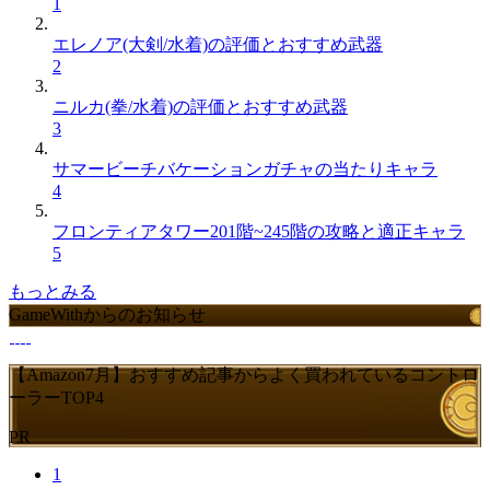
1
エレノア(大剣/水着)の評価とおすすめ武器
2
ニルカ(拳/水着)の評価とおすすめ武器
3
サマービーチバケーションガチャの当たりキャラ
4
フロンティアタワー201階~245階の攻略と適正キャラ
5
もっとみる
GameWithからのお知らせ
【Amazon7月】おすすめ記事からよく買われているコントロ
ーラーTOP4
PR
1