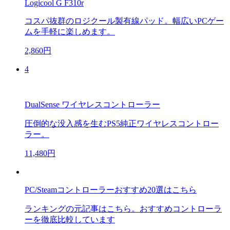
Logicool G F310r
コスパ抜群のロジクール製有線パッド。幅広いPCゲー
ムを手軽に楽しめます。
2,860円
4
DualSense ワイヤレスコントローラー
圧倒的な没入感を生むPS5純正ワイヤレスコントロー
ラー。
11,480円
PC/Steamコントローラーおすすめ20選はこちら
ランキングの元記事はこちら。おすすめコントローラ
ーを徹底比較しています