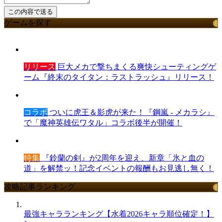
ゲームを探す
リリース
巨大メカで撃ちまくる爽快シューティングゲ
ーム『終末のタイタン：ラストラッシュ』リリース！
コラボ
ついに虎王＆影虎が来た！『鋼嵐 - メカラシ』
で「魔神英雄伝ワタル」コラボ後半が開催！
特集
『鈴蘭の剣』が2周年を迎え、新章「氷と血の
道」を解禁ッ！記念イベントの報酬もお見逃し無く！
攻略記事ランキング
最強キャラランキング【水着2026キャラ順位確定！】