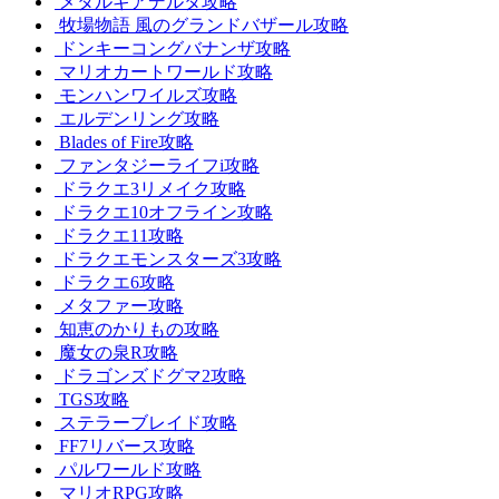
メタルギアデルタ攻略
牧場物語 風のグランドバザール攻略
ドンキーコングバナンザ攻略
マリオカートワールド攻略
モンハンワイルズ攻略
エルデンリング攻略
Blades of Fire攻略
ファンタジーライフi攻略
ドラクエ3リメイク攻略
ドラクエ10オフライン攻略
ドラクエ11攻略
ドラクエモンスターズ3攻略
ドラクエ6攻略
メタファー攻略
知恵のかりもの攻略
魔女の泉R攻略
ドラゴンズドグマ2攻略
TGS攻略
ステラーブレイド攻略
FF7リバース攻略
パルワールド攻略
マリオRPG攻略