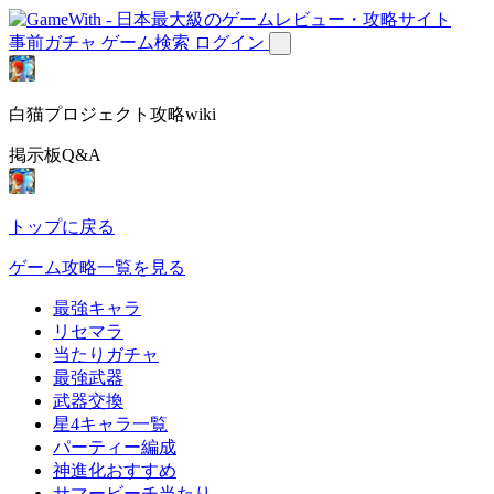
事前ガチャ
ゲーム検索
ログイン
白猫プロジェクト攻略wiki
掲示板Q&A
トップに戻る
ゲーム攻略一覧を見る
最強キャラ
リセマラ
当たりガチャ
最強武器
武器交換
星4キャラ一覧
パーティー編成
神進化おすすめ
サマービーチ当たり