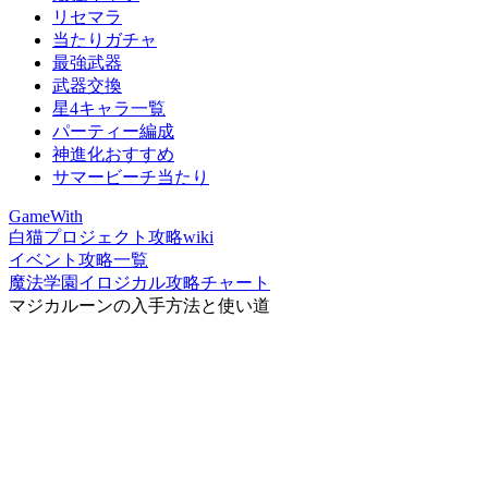
リセマラ
当たりガチャ
最強武器
武器交換
星4キャラ一覧
パーティー編成
神進化おすすめ
サマービーチ当たり
GameWith
白猫プロジェクト攻略wiki
イベント攻略一覧
魔法学園イロジカル攻略チャート
マジカルーンの入手方法と使い道