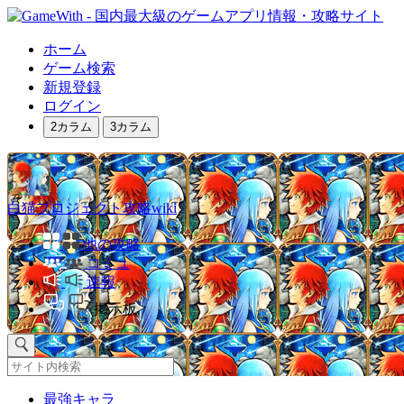
ホーム
ゲーム検索
新規登録
ログイン
2カラム
3カラム
白猫プロジェクト攻略wiki
他の攻略
コミュ
速報
掲示板
最強キャラ