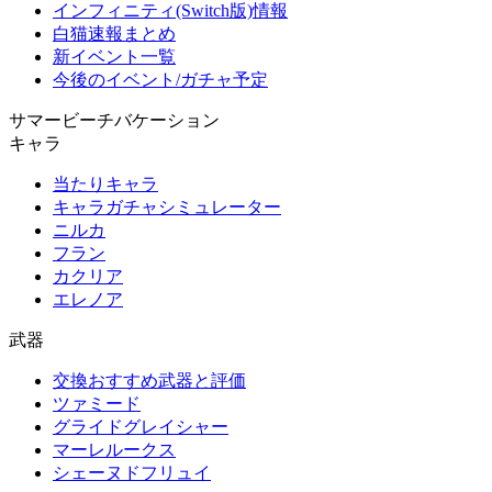
インフィニティ(Switch版)情報
白猫速報まとめ
新イベント一覧
今後のイベント/ガチャ予定
サマービーチバケーション
キャラ
当たりキャラ
キャラガチャシミュレーター
ニルカ
フラン
カクリア
エレノア
武器
交換おすすめ武器と評価
ツァミード
グライドグレイシャー
マーレルークス
シェーヌドフリュイ