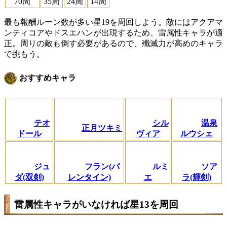
70周
35周
24周
14周
最も報酬ルーン数が多い星19を周回しよう。敵にはアクアマ
ンティコアやドスエハンが出現するため、雷属性キャラが適
正。周りの敵も倒す必要があるので、殲滅力が高めのキャラ
で挑もう。
おすすめキャラ
テオ
シル
温泉
正月ツキミ
ドール
ヴィア
ルウシェ
ジュ
フラン(バ
ルミ
ソア
ダ(双剣)
レンタイン)
エ
ラ(輝剣)
雷属性キャラがいなければ星13を周回