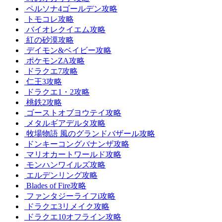
ペルソナ4ゴールデン攻略
トモコレ攻略
バイオレクイエム攻略
紅の砂漠攻略
デイモン&ベイビー攻略
ポケモンZA攻略
ドラクエ7攻略
仁王3攻略
ドラクエ1・2攻略
桃鉄2攻略
ゴーストオブヨウテイ攻略
メタルギアデルタ攻略
牧場物語 風のグランドバザール攻略
ドンキーコングバナンザ攻略
マリオカートワールド攻略
モンハンワイルズ攻略
エルデンリング攻略
Blades of Fire攻略
ファンタジーライフi攻略
ドラクエ3リメイク攻略
ドラクエ10オフライン攻略