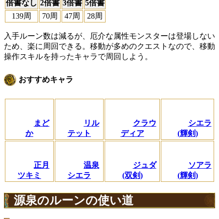
倍書なし
2倍書
3倍書
5倍書
139周
70周
47周
28周
入手ルーン数は減るが、厄介な属性モンスターは登場しない
ため、楽に周回できる。移動が多めのクエストなので、移動
操作スキルを持ったキャラで周回しよう。
おすすめキャラ
まど
リル
クラウ
シエラ
か
テット
ディア
(輝剣)
正月
温泉
ジュダ
ソアラ
ツキミ
シエラ
(双剣)
(輝剣)
源泉のルーンの使い道