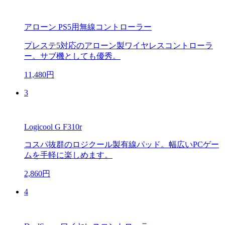
アローン PS5用無線コントローラー
プレステ5対応のアローン製ワイヤレスコントローラ
ー。サブ機としても優秀。
11,480円
3
Logicool G F310r
コスパ抜群のロジクール製有線パッド。幅広いPCゲー
ムを手軽に楽しめます。
2,860円
4