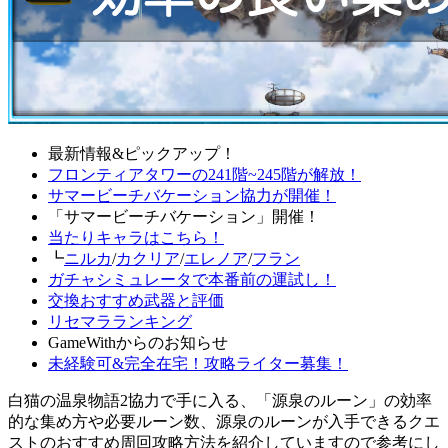
最新情報&ピックアップ！
フロンティアタワーの241階~245階が解放！
サマービーチバケーション協力が開催！
「サマービーチバケーション」開催！
当たりキャラはこちら！
┗
ニルカ
/
カクリア
/
エレノア
/
フラン
ガチャシミュレータで本番前の運試し！
交換おすすめ武器と評価
リセマラランキング
GameWithからのお知らせ
未経験可&完全在宅！攻略ライター募集！
白猫の温泉物語2協力で手に入る、「源泉のルーン」の効率
的な集め方や必要ルーン数、源泉のルーンが入手できるクエ
ストのおすすめ周回攻略方法を紹介していますので参考にし