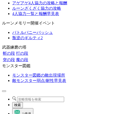
アゲアゲ4人協力の攻略と報酬
ルーンざくざく協力の攻略
4人協力一覧と報酬早見表
ルーンメモリー開催イベント
バトルバニーバッシュ
叛逆のギルティ2
武器練磨の塔
斬の段
打の段
突の段
魔の段
モンスター図鑑
モンスター図鑑の敵出現場所
敵モンスター弱点/耐性早見表
検索
ご意見