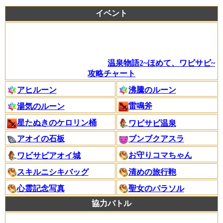
イベント
温泉物語2~ほめて、ワビサビ~
攻略チャート
アヒルーン
沸騰のルーン
雷鳴斧
湯気のルーン
星たぬきのケロリン桶
ワビサビ温泉
アオイの石板
ブンブクアスラ
お守りコマちゃん
ワビサビアオイ城
スキルニシキバッグ
清めの旅行鞄
心霊記念写真
聖女のパラソル
協力バトル