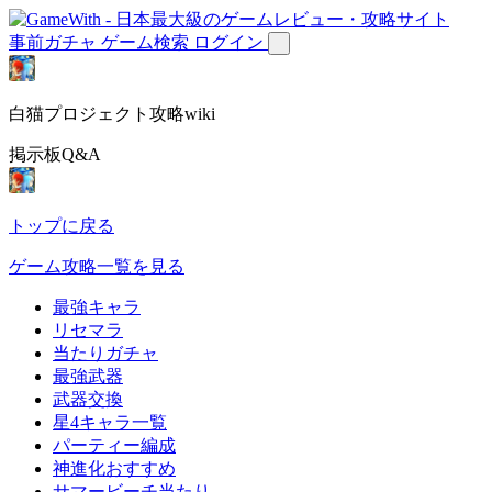
事前ガチャ
ゲーム検索
ログイン
白猫プロジェクト攻略wiki
掲示板Q&A
トップに戻る
ゲーム攻略一覧を見る
最強キャラ
リセマラ
当たりガチャ
最強武器
武器交換
星4キャラ一覧
パーティー編成
神進化おすすめ
サマービーチ当たり