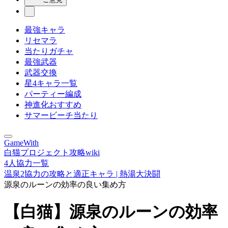
最強キャラ
リセマラ
当たりガチャ
最強武器
武器交換
星4キャラ一覧
パーティー編成
神進化おすすめ
サマービーチ当たり
GameWith
白猫プロジェクト攻略wiki
4人協力一覧
温泉2協力の攻略と適正キャラ | 熱湯大決闘
源泉のルーンの効率の良い集め方
【白猫】源泉のルーンの効率