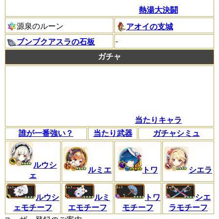
熱湯大決闘
源泉のルーン
アオイの支城
-
ブンブクアスラの石板
ガチャ
当たりキャラ
誰が一番強い？
当たり武器
ガチャシミュ
ルウシ
ルミエ
トワ
シエラ
ェ
ルウシ
ルミ
トワ
シエ
ェモチーフ
エモチーフ
モチーフ
ラモチーフ