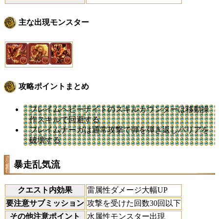
主な出現モンスター
攻略ポイントまとめ
フレイムヘビーナイトのスキルカウンターは移動操
作スキルで回避する
フレイムナーガは通常攻撃で弾を弾き返しバリアを
破壊する
暴走乱気流
クエスト内効果
雷属性ダメージ大幅UP
要注意サブミッション
攻撃を受けた回数30回以下
その他注意ポイント
水属性モンスター出現