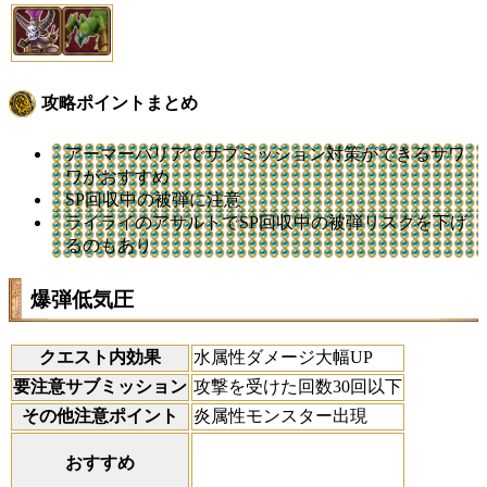
攻略ポイントまとめ
アーマーバリアでサブミッション対策ができるサワ
ワがおすすめ
SP回収中の被弾に注意
ライライのアサルトでSP回収中の被弾リスクを下げ
るのもあり
爆弾低気圧
クエスト内効果
水属性ダメージ大幅UP
要注意サブミッション
攻撃を受けた回数30回以下
その他注意ポイント
炎属性モンスター出現
おすすめ