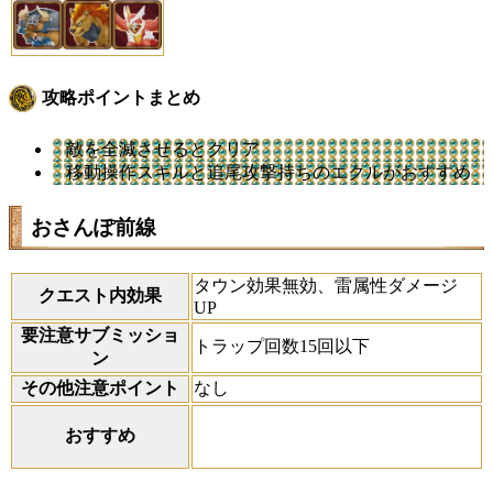
攻略ポイントまとめ
敵を全滅させるとクリア
移動操作スキルと追尾攻撃持ちのエクルがおすすめ
おさんぽ前線
タウン効果無効、雷属性ダメージ
クエスト内効果
UP
要注意サブミッショ
トラップ回数15回以下
ン
その他注意ポイント
なし
おすすめ