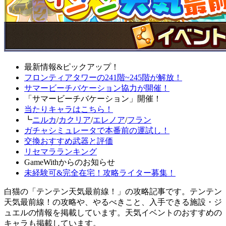
最新情報&ピックアップ！
フロンティアタワーの241階~245階が解放！
サマービーチバケーション協力が開催！
「サマービーチバケーション」開催！
当たりキャラはこちら！
┗
ニルカ
/
カクリア
/
エレノア
/
フラン
ガチャシミュレータで本番前の運試し！
交換おすすめ武器と評価
リセマラランキング
GameWithからのお知らせ
未経験可&完全在宅！攻略ライター募集！
白猫の「テンテン天気最前線！」の攻略記事です。テンテン
天気最前線！の攻略や、やるべきこと、入手できる施設・ジ
ュエルの情報を掲載しています。天気イベントのおすすめの
キャラも掲載しています。