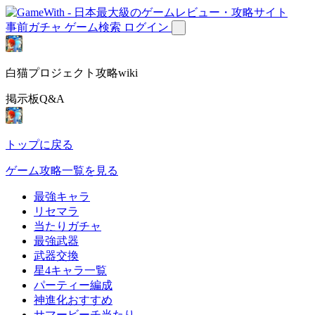
事前ガチャ
ゲーム検索
ログイン
白猫プロジェクト攻略wiki
掲示板Q&A
トップに戻る
ゲーム攻略一覧を見る
最強キャラ
リセマラ
当たりガチャ
最強武器
武器交換
星4キャラ一覧
パーティー編成
神進化おすすめ
サマービーチ当たり