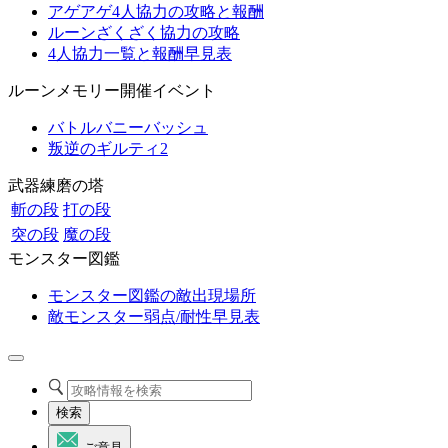
アゲアゲ4人協力の攻略と報酬
ルーンざくざく協力の攻略
4人協力一覧と報酬早見表
ルーンメモリー開催イベント
バトルバニーバッシュ
叛逆のギルティ2
武器練磨の塔
斬の段
打の段
突の段
魔の段
モンスター図鑑
モンスター図鑑の敵出現場所
敵モンスター弱点/耐性早見表
検索
ご意見