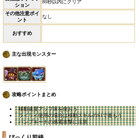
80秒以内にクリア
ション
その他注意ポイ
なし
ント
おすすめ
主な出現モンスター
攻略ポイントまとめ
移動速度アップ床を使おう
ライライ使用の場合は移動スキルのS1で進もう
パンプキーナの感電攻撃に注意
びっくり前線