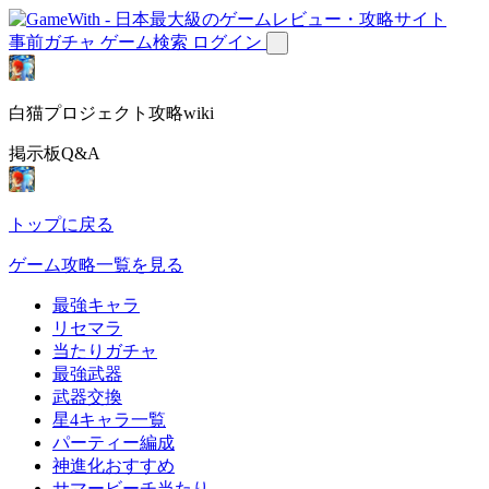
事前ガチャ
ゲーム検索
ログイン
白猫プロジェクト攻略wiki
掲示板Q&A
トップに戻る
ゲーム攻略一覧を見る
最強キャラ
リセマラ
当たりガチャ
最強武器
武器交換
星4キャラ一覧
パーティー編成
神進化おすすめ
サマービーチ当たり