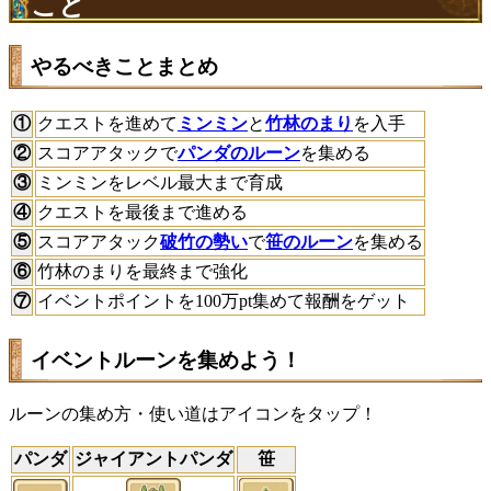
こと
やるべきことまとめ
①
クエストを進めて
ミンミン
と
竹林のまり
を入手
②
スコアアタックで
パンダのルーン
を集める
③
ミンミンをレベル最大まで育成
④
クエストを最後まで進める
⑤
スコアアタック
破竹の勢い
で
笹のルーン
を集める
⑥
竹林のまりを最終まで強化
⑦
イベントポイントを100万pt集めて報酬をゲット
イベントルーンを集めよう！
ルーンの集め方・使い道はアイコンをタップ！
パンダ
ジャイアントパンダ
笹