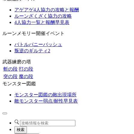
アゲアゲ4人協力の攻略と報酬
ルーンざくざく協力の攻略
4人協力一覧と報酬早見表
ルーンメモリー開催イベント
バトルバニーバッシュ
叛逆のギルティ2
武器練磨の塔
斬の段
打の段
突の段
魔の段
モンスター図鑑
モンスター図鑑の敵出現場所
敵モンスター弱点/耐性早見表
検索