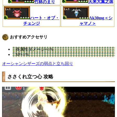
天来大翼之珠
竹林のまり
Ak30mg＜シ
ハート・オブ・
ャマノ＞
チェンジ
おすすめアクセサリ
炎属性ダメージ+○%
SP+○%
オーシャンシザーズの弱点と立ち回り
ささくれ立つ心 攻略