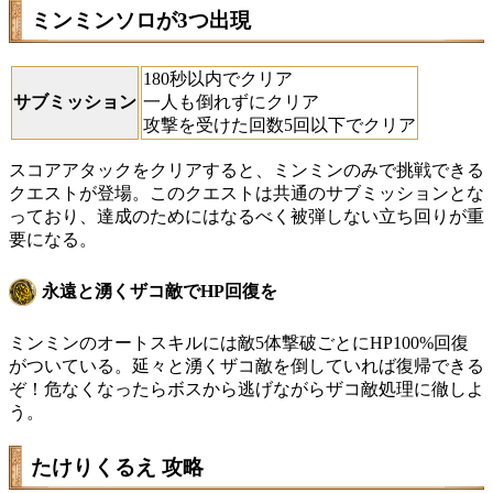
ミンミンソロが3つ出現
180秒以内でクリア
サブミッション
一人も倒れずにクリア
攻撃を受けた回数5回以下でクリア
スコアアタックをクリアすると、ミンミンのみで挑戦できる
クエストが登場。このクエストは共通のサブミッションとな
っており、達成のためにはなるべく被弾しない立ち回りが重
要になる。
永遠と湧くザコ敵でHP回復を
ミンミンのオートスキルには敵5体撃破ごとにHP100%回復
がついている。延々と湧くザコ敵を倒していれば復帰できる
ぞ！危なくなったらボスから逃げながらザコ敵処理に徹しよ
う。
たけりくるえ 攻略