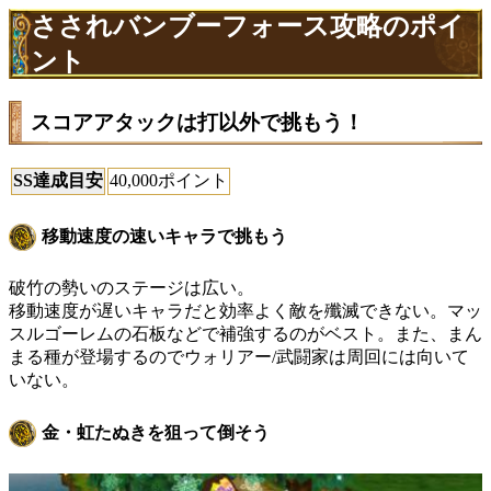
さされバンブーフォース攻略のポイ
ント
スコアアタックは打以外で挑もう！
SS達成目安
40,000ポイント
移動速度の速いキャラで挑もう
破竹の勢いのステージは広い。
移動速度が遅いキャラだと効率よく敵を殲滅できない。マッ
スルゴーレムの石板などで補強するのがベスト。また、まん
まる種が登場するのでウォリアー/武闘家は周回には向いて
いない。
金・虹たぬきを狙って倒そう