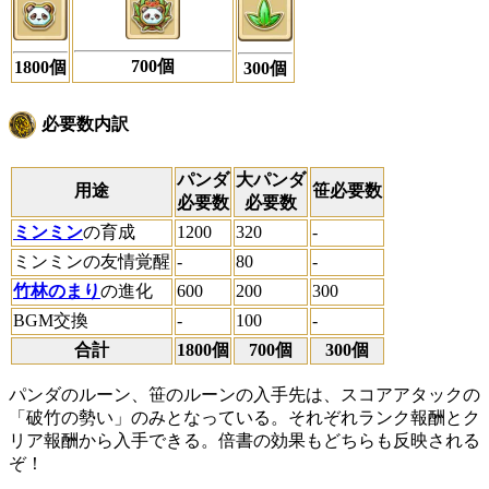
700
個
1800
個
300
個
必要数内訳
パンダ
大パンダ
用途
笹必要数
必要数
必要数
ミンミン
の育成
1200
320
-
ミンミンの友情覚醒
-
80
-
竹林のまり
の進化
600
200
300
BGM交換
-
100
-
合計
1800個
700個
300個
パンダのルーン、笹のルーンの入手先は、スコアアタックの
「破竹の勢い」のみとなっている。それぞれランク報酬とク
リア報酬から入手できる。倍書の効果もどちらも反映される
ぞ！