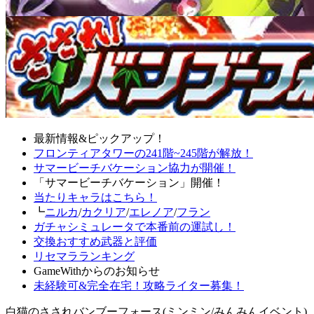
最新情報&ピックアップ！
フロンティアタワーの241階~245階が解放！
サマービーチバケーション協力が開催！
「サマービーチバケーション」開催！
当たりキャラはこちら！
┗
ニルカ
/
カクリア
/
エレノア
/
フラン
ガチャシミュレータで本番前の運試し！
交換おすすめ武器と評価
リセマラランキング
GameWithからのお知らせ
未経験可&完全在宅！攻略ライター募集！
白猫のさされバンブーフォース(ミンミン/みんみんイベント)