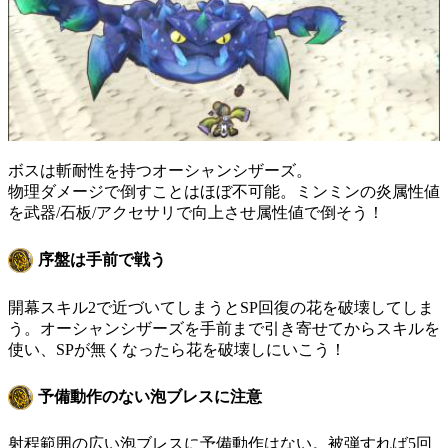
ボスは斬耐性を持つオーシャンシザーズ。
物理ダメージで倒すことはほぼ不可能。ミンミンの炎属性値
を武器/石板/アクセサリで向上させ属性値で倒そう！
序盤は手前で戦う
開幕スキル2で近づいてしまうとSP回復の花を破壊してしま
う。オーシャンシザーズを手前まで引き寄せてからスキルを
使い、SPが無くなったら花を破壊しにいこう！
予備動作のない泡ブレスに注意
射程範囲の広い泡ブレスに予備動作はない。被弾すれば5回