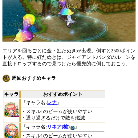
エリアを回るごとに金・虹たぬきが出現。倒すと2500ポイン
トが入る。特に虹たぬきは、ジャイアントパンダのルーンを
直接ドロップするので見つけたら優先的に倒しておこう。
周回おすすめキャラ
キャラ
おすすめポイント
『キャラ名:
レナ
』
・スキル1のビームが使いやすい
・通り過ぎるだけで敵を殲滅
『キャラ名:
リネア(槍)
』
・スキル1のビームが使いやすい