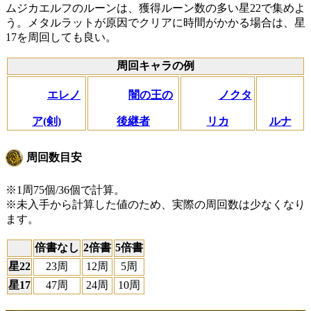
ムジカエルフのルーンは、獲得ルーン数の多い星22で集めよ
う。メタルラットが原因でクリアに時間がかかる場合は、星
17を周回しても良い。
周回キャラの例
エレノ
闇の王の
ノクタ
ア(剣)
後継者
リカ
ルナ
周回数目安
※1周75個/36個で計算。
※未入手から計算した値のため、実際の周回数は少なくなり
ます。
倍書なし
2倍書
5倍書
星22
23周
12周
5周
星17
47周
24周
10周