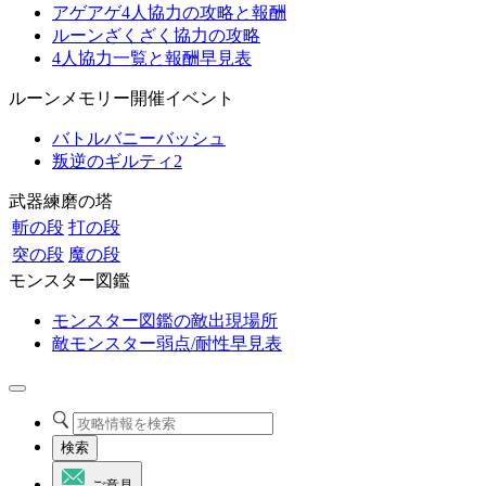
アゲアゲ4人協力の攻略と報酬
ルーンざくざく協力の攻略
4人協力一覧と報酬早見表
ルーンメモリー開催イベント
バトルバニーバッシュ
叛逆のギルティ2
武器練磨の塔
斬の段
打の段
突の段
魔の段
モンスター図鑑
モンスター図鑑の敵出現場所
敵モンスター弱点/耐性早見表
検索
ご意見