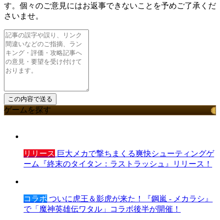
す。個々のご意見にはお返事できないことを予めご了承くだ
さいませ。
ゲームを探す
リリース
巨大メカで撃ちまくる爽快シューティングゲ
ーム『終末のタイタン：ラストラッシュ』リリース！
コラボ
ついに虎王＆影虎が来た！『鋼嵐 - メカラシ』
で「魔神英雄伝ワタル」コラボ後半が開催！