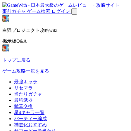
事前ガチャ
ゲーム検索
ログイン
白猫プロジェクト攻略wiki
掲示板Q&A
トップに戻る
ゲーム攻略一覧を見る
最強キャラ
リセマラ
当たりガチャ
最強武器
武器交換
星4キャラ一覧
パーティー編成
神進化おすすめ
サマービーチ当たり