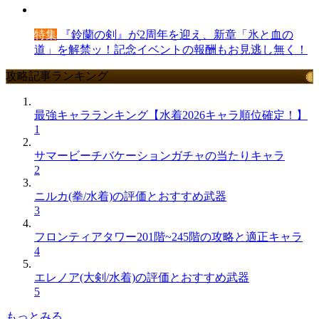
特集
『鈴蘭の剣』が2周年を迎え、新章「氷と血の
道」を解禁ッ！記念イベントの報酬もお見逃し無く！
攻略記事ランキング
最強キャラランキング【水着2026キャラ順位確定！】
1
サマービーチバケーションガチャの当たりキャラ
2
ニルカ(拳/水着)の評価とおすすめ武器
3
フロンティアタワー201階~245階の攻略と適正キャラ
4
エレノア(大剣/水着)の評価とおすすめ武器
5
もっとみる