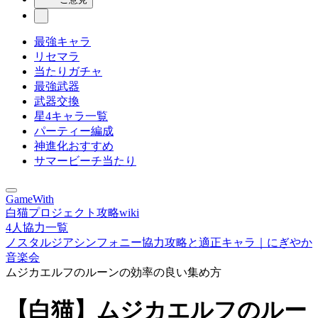
最強キャラ
リセマラ
当たりガチャ
最強武器
武器交換
星4キャラ一覧
パーティー編成
神進化おすすめ
サマービーチ当たり
GameWith
白猫プロジェクト攻略wiki
4人協力一覧
ノスタルジアシンフォニー協力攻略と適正キャラ｜にぎやか
音楽会
ムジカエルフのルーンの効率の良い集め方
【白猫】ムジカエルフのルー