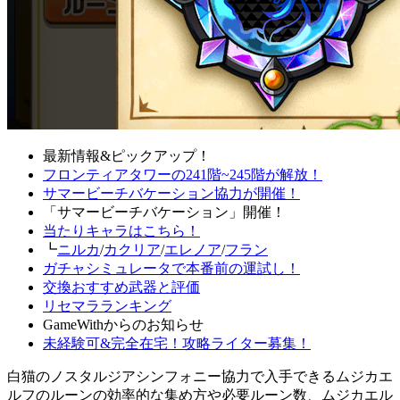
最新情報&ピックアップ！
フロンティアタワーの241階~245階が解放！
サマービーチバケーション協力が開催！
「サマービーチバケーション」開催！
当たりキャラはこちら！
┗
ニルカ
/
カクリア
/
エレノア
/
フラン
ガチャシミュレータで本番前の運試し！
交換おすすめ武器と評価
リセマラランキング
GameWithからのお知らせ
未経験可&完全在宅！攻略ライター募集！
白猫のノスタルジアシンフォニー協力で入手できるムジカエ
ルフのルーンの効率的な集め方や必要ルーン数、ムジカエル