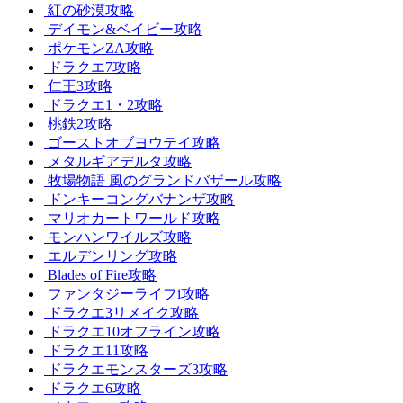
紅の砂漠攻略
デイモン&ベイビー攻略
ポケモンZA攻略
ドラクエ7攻略
仁王3攻略
ドラクエ1・2攻略
桃鉄2攻略
ゴーストオブヨウテイ攻略
メタルギアデルタ攻略
牧場物語 風のグランドバザール攻略
ドンキーコングバナンザ攻略
マリオカートワールド攻略
モンハンワイルズ攻略
エルデンリング攻略
Blades of Fire攻略
ファンタジーライフi攻略
ドラクエ3リメイク攻略
ドラクエ10オフライン攻略
ドラクエ11攻略
ドラクエモンスターズ3攻略
ドラクエ6攻略