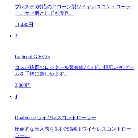
プレステ5対応のアローン製ワイヤレスコントローラ
ー。サブ機としても優秀。
11,480円
3
Logicool G F310r
コスパ抜群のロジクール製有線パッド。幅広いPCゲー
ムを手軽に楽しめます。
2,860円
4
DualSense ワイヤレスコントローラー
圧倒的な没入感を生むPS5純正ワイヤレスコントロー
ラー。