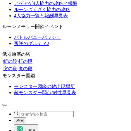
アゲアゲ4人協力の攻略と報酬
ルーンざくざく協力の攻略
4人協力一覧と報酬早見表
ルーンメモリー開催イベント
バトルバニーバッシュ
叛逆のギルティ2
武器練磨の塔
斬の段
打の段
突の段
魔の段
モンスター図鑑
モンスター図鑑の敵出現場所
敵モンスター弱点/耐性早見表
検索
ご意見