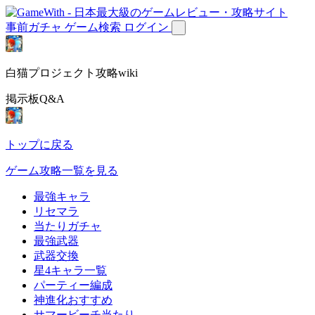
事前ガチャ
ゲーム検索
ログイン
白猫プロジェクト攻略wiki
掲示板Q&A
トップに戻る
ゲーム攻略一覧を見る
最強キャラ
リセマラ
当たりガチャ
最強武器
武器交換
星4キャラ一覧
パーティー編成
神進化おすすめ
サマービーチ当たり