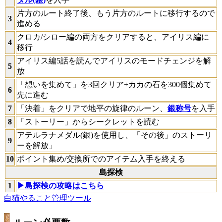
片方のルート終了後、もう片方のルートに移行するので
3
進める
クロカ/シロー編の両方をクリアすると、アイリス編に
4
移行
アイリス編5話を読んでアイリスのモードチェンジを解
5
放
「想いを集めて」を3回クリア+カカの石を300個集めて
6
先に進む
7
「決着」をクリアで地平の旋律のルーン、
銀称号
を入手
8
「ストーリー」からシークレットを読む
アテルラナメダル(銀)を使用し、「その後」のストーリ
9
ーを解放」
10
ポイント集め/交換所でのアイテム入手を終える
島探検
1
▶島探検の攻略はこちら
白猫やること管理ツール