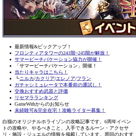
最新情報&ピックアップ！
フロンティアタワーの241階~245階が解放！
サマービーチバケーション協力が開催！
「サマービーチバケーション」開催！
当たりキャラはこちら！
┗
ニルカ
/
カクリア
/
エレノア
/
フラン
ガチャシミュレータで本番前の運試し！
交換おすすめ武器と評価
リセマラランキング
GameWithからのお知らせ
未経験可&完全在宅！攻略ライター募集！
白猫のオリジナルホライゾンの攻略記事です。6周年イベン
トの攻略や、やるべきこと、入手できるルーン・アクセサ
リ・施設・ジュエルの情報を掲載しています。周回のおすす