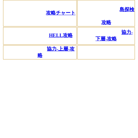
島探検
攻略チャート
攻略
協力-
HELL攻略
下層-攻略
協力-上層-攻
略