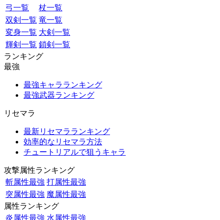
弓一覧
杖一覧
双剣一覧
竜一覧
変身一覧
大剣一覧
輝剣一覧
鎖剣一覧
ランキング
最強
最強キャラランキング
最強武器ランキング
リセマラ
最新リセマラランキング
効率的なリセマラ方法
チュートリアルで狙うキャラ
攻撃属性ランキング
斬属性最強
打属性最強
突属性最強
魔属性最強
属性ランキング
炎属性最強
水属性最強