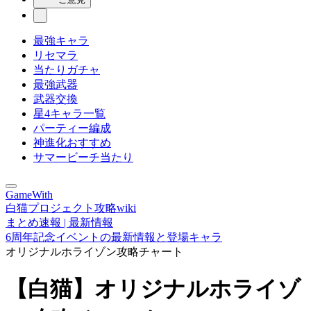
最強キャラ
リセマラ
当たりガチャ
最強武器
武器交換
星4キャラ一覧
パーティー編成
神進化おすすめ
サマービーチ当たり
GameWith
白猫プロジェクト攻略wiki
まとめ速報 | 最新情報
6周年記念イベントの最新情報と登場キャラ
オリジナルホライゾン攻略チャート
【白猫】オリジナルホライゾ