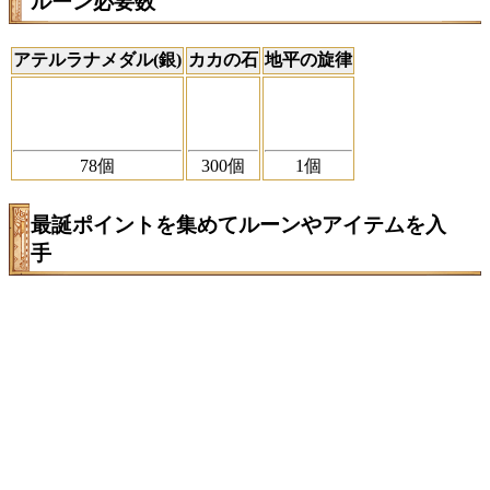
ルーン必要数
アテルラナメダル(銀)
カカの石
地平の旋律
78
個
300
個
1
個
最誕ポイントを集めてルーンやアイテムを入
手