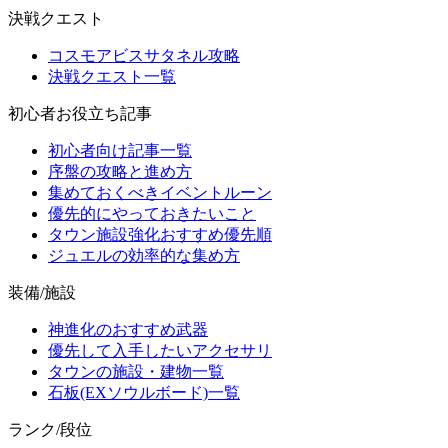
決戦クエスト
コスモアビスサタネル攻略
決戦クエスト一覧
初心者お役立ち記事
初心者向け記事一覧
序盤の攻略と進め方
集めておくべきイベントルーン
優先的にやっておきたいこと
タウン施設強化おすすめ優先順
ジュエルの効率的な集め方
装備/施設
神進化のおすすめ武器
優先して入手したいアクセサリ
タウンの施設・建物一覧
石板(EXソウルボード)一覧
ランク/段位