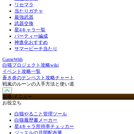
リセマラ
当たりガチャ
最強武器
武器交換
星4キャラ一覧
パーティー編成
神進化おすすめ
サマービーチ当たり
GameWith
白猫プロジェクト攻略wiki
イベント攻略一覧
蒼き炎のテンペスト攻略チャート
戦嵐のルーンの入手方法と使い道
攻略 メニュー
お役立ち
白猫やること管理ツール
白猫履歴書メーカー
星4キャラ所持率チェッカー
ジュエルの月間配布量