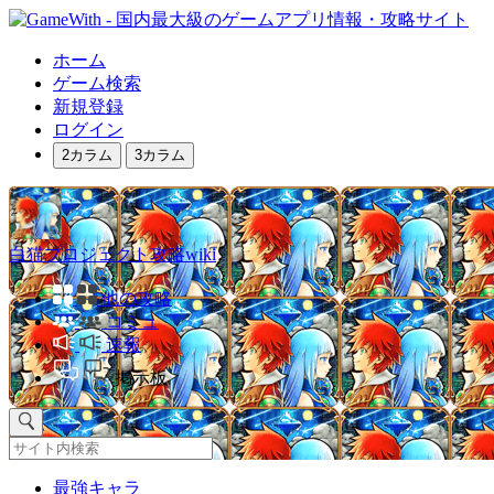
ホーム
ゲーム検索
新規登録
ログイン
2カラム
3カラム
白猫プロジェクト攻略wiki
他の攻略
コミュ
速報
掲示板
最強キャラ