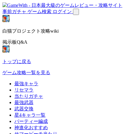
事前ガチャ
ゲーム検索
ログイン
白猫プロジェクト攻略wiki
掲示板Q&A
トップに戻る
ゲーム攻略一覧を見る
最強キャラ
リセマラ
当たりガチャ
最強武器
武器交換
星4キャラ一覧
パーティー編成
神進化おすすめ
サマービーチ当たり