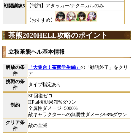
【制約】アタッカー/テクニカルのみ
戦闘訓練5
【おすすめ】
茶熊2020HELL攻略のポイント
立秋茶熊ヘル基本情報
解放の条
「大集合！茶熊学生編」
の「勧誘終了」をクリ
件
ア
挑戦の条
タイプ指定あり
件
SP回復ゼロ
HP回復効果70%ダウン
制約
全属性ダメージ+5000%
敵キャラクターへの無属性ダメージ98%ダウン
クリア条
敵の全滅
件