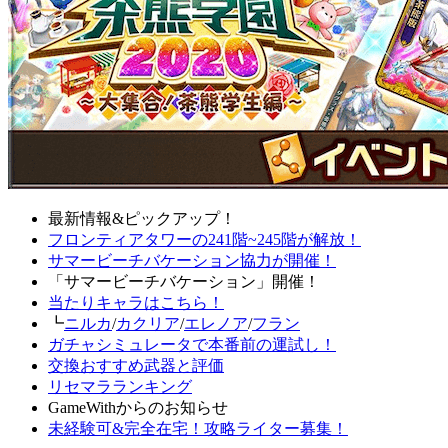
最新情報&ピックアップ！
フロンティアタワーの241階~245階が解放！
サマービーチバケーション協力が開催！
「サマービーチバケーション」開催！
当たりキャラはこちら！
┗
ニルカ
/
カクリア
/
エレノア
/
フラン
ガチャシミュレータで本番前の運試し！
交換おすすめ武器と評価
リセマラランキング
GameWithからのお知らせ
未経験可&完全在宅！攻略ライター募集！