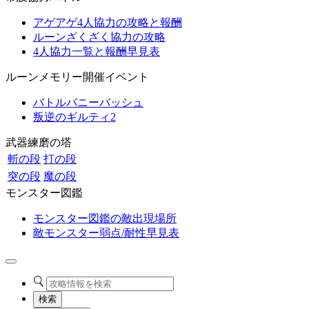
アゲアゲ4人協力の攻略と報酬
ルーンざくざく協力の攻略
4人協力一覧と報酬早見表
ルーンメモリー開催イベント
バトルバニーバッシュ
叛逆のギルティ2
武器練磨の塔
斬の段
打の段
突の段
魔の段
モンスター図鑑
モンスター図鑑の敵出現場所
敵モンスター弱点/耐性早見表
検索