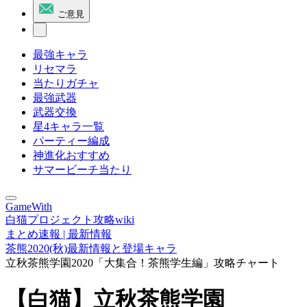
ご意見
最強キャラ
リセマラ
当たりガチャ
最強武器
武器交換
星4キャラ一覧
パーティー編成
神進化おすすめ
サマービーチ当たり
GameWith
白猫プロジェクト攻略wiki
まとめ速報 | 最新情報
茶熊2020(秋)最新情報と登場キャラ
立秋茶熊学園2020「大集合！茶熊学生編」攻略チャート
【白猫】立秋茶熊学園