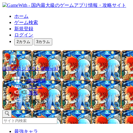
ホーム
ゲーム検索
新規登録
ログイン
2カラム
3カラム
白猫プロジェクト攻略wiki
他の攻略
コミュ
速報
掲示板
最強キャラ