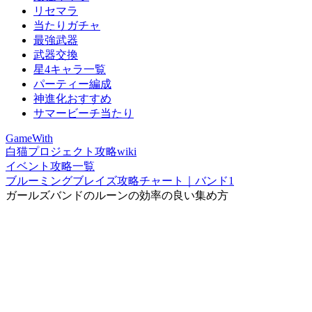
リセマラ
当たりガチャ
最強武器
武器交換
星4キャラ一覧
パーティー編成
神進化おすすめ
サマービーチ当たり
GameWith
白猫プロジェクト攻略wiki
イベント攻略一覧
ブルーミングブレイズ攻略チャート｜バンド1
ガールズバンドのルーンの効率の良い集め方