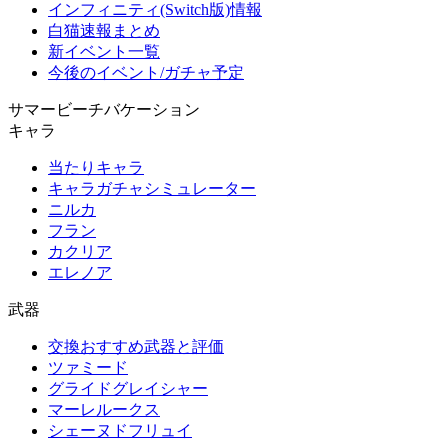
インフィニティ(Switch版)情報
白猫速報まとめ
新イベント一覧
今後のイベント/ガチャ予定
サマービーチバケーション
キャラ
当たりキャラ
キャラガチャシミュレーター
ニルカ
フラン
カクリア
エレノア
武器
交換おすすめ武器と評価
ツァミード
グライドグレイシャー
マーレルークス
シェーヌドフリュイ