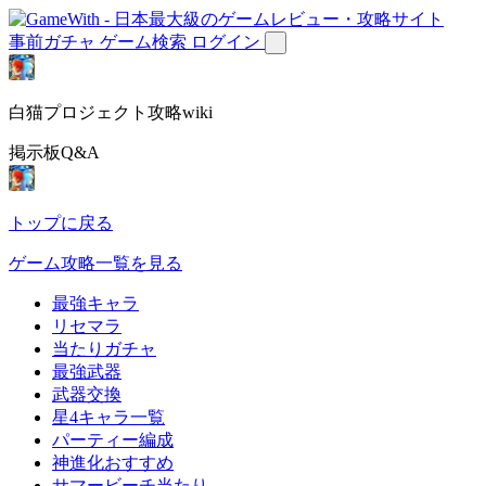
事前ガチャ
ゲーム検索
ログイン
白猫プロジェクト攻略wiki
掲示板Q&A
トップに戻る
ゲーム攻略一覧を見る
最強キャラ
リセマラ
当たりガチャ
最強武器
武器交換
星4キャラ一覧
パーティー編成
神進化おすすめ
サマービーチ当たり