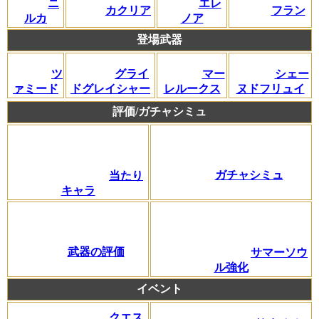
ニ
エレ
カクリア
フラン
ルカ
ノア
登場武器
ツ
グライ
マー
シェー
ァミード
ドグレイシャー
レルークス
ヌドフリュイ
評価/ガチャシミュ
ガチャシミュ
当たり
キャラ
武器の評価
サマーソウ
ル強化
イベント
クエス