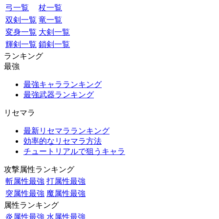
弓一覧
杖一覧
双剣一覧
竜一覧
変身一覧
大剣一覧
輝剣一覧
鎖剣一覧
ランキング
最強
最強キャラランキング
最強武器ランキング
リセマラ
最新リセマラランキング
効率的なリセマラ方法
チュートリアルで狙うキャラ
攻撃属性ランキング
斬属性最強
打属性最強
突属性最強
魔属性最強
属性ランキング
炎属性最強
水属性最強