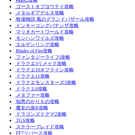
桃鉄2攻略
ゴーストオブヨウテイ攻略
メタルギアデルタ攻略
牧場物語 風のグランドバザール攻略
ドンキーコングバナンザ攻略
マリオカートワールド攻略
モンハンワイルズ攻略
エルデンリング攻略
Blades of Fire攻略
ファンタジーライフi攻略
ドラクエ3リメイク攻略
ドラクエ10オフライン攻略
ドラクエ11攻略
ドラクエモンスターズ3攻略
ドラクエ6攻略
メタファー攻略
知恵のかりもの攻略
魔女の泉R攻略
ドラゴンズドグマ2攻略
TGS攻略
ステラーブレイド攻略
FF7リバース攻略