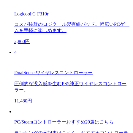
Logicool G F310r
コスパ抜群のロジクール製有線パッド。幅広いPCゲー
ムを手軽に楽しめます。
2,860円
4
DualSense ワイヤレスコントローラー
圧倒的な没入感を生むPS5純正ワイヤレスコントロー
ラー。
11,480円
PC/Steamコントローラーおすすめ20選はこちら
ランキングの元記事はこちら。おすすめコントローラ