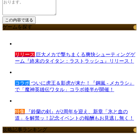
ゲームを探す
リリース
巨大メカで撃ちまくる爽快シューティングゲ
ーム『終末のタイタン：ラストラッシュ』リリース！
コラボ
ついに虎王＆影虎が来た！『鋼嵐 - メカラシ』
で「魔神英雄伝ワタル」コラボ後半が開催！
特集
『鈴蘭の剣』が2周年を迎え、新章「氷と血の
道」を解禁ッ！記念イベントの報酬もお見逃し無く！
攻略記事ランキング