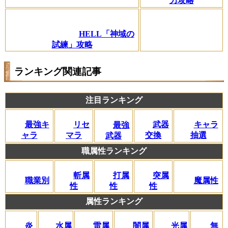
力攻略
HELL「神域の
試練」攻略
ランキング関連記事
注目ランキング
リセ
最強キ
武器
キャラ
最強
マラ
ャラ
交換
抽選
武器
職属性ランキング
斬属
打属
突属
職業別
魔属性
性
性
性
属性ランキング
闇属
炎
水属
雷属
光属
無