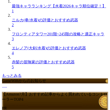
最強キャラランキング【水着2026キャラ順位確定！】
1
ニルカ(拳/水着)の評価とおすすめ武器
2
フロンティアタワー201階~245階の攻略と適正キャラ
3
エレノア(大剣/水着)の評価とおすすめ武器
4
赤髪の冒険家の評価とおすすめ武器
5
もっとみる
GameWithからのお知らせ
【Amazon7月】おすすめ記事からよく買われているコントロ
ーラーTOP4
PR