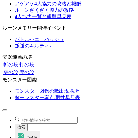
アゲアゲ4人協力の攻略と報酬
ルーンざくざく協力の攻略
4人協力一覧と報酬早見表
ルーンメモリー開催イベント
バトルバニーバッシュ
叛逆のギルティ2
武器練磨の塔
斬の段
打の段
突の段
魔の段
モンスター図鑑
モンスター図鑑の敵出現場所
敵モンスター弱点/耐性早見表
検索
ご意見