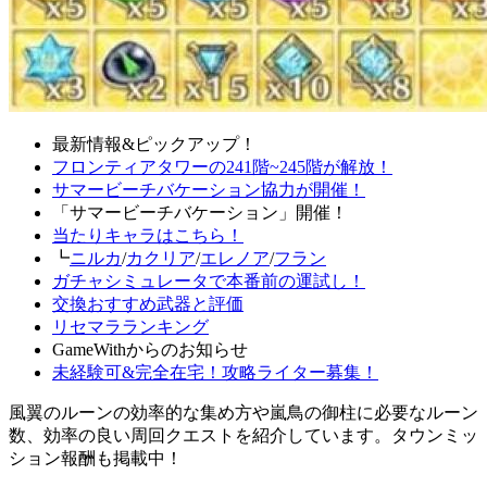
最新情報&ピックアップ！
フロンティアタワーの241階~245階が解放！
サマービーチバケーション協力が開催！
「サマービーチバケーション」開催！
当たりキャラはこちら！
┗
ニルカ
/
カクリア
/
エレノア
/
フラン
ガチャシミュレータで本番前の運試し！
交換おすすめ武器と評価
リセマラランキング
GameWithからのお知らせ
未経験可&完全在宅！攻略ライター募集！
風翼のルーンの効率的な集め方や嵐鳥の御柱に必要なルーン
数、効率の良い周回クエストを紹介しています。タウンミッ
ション報酬も掲載中！