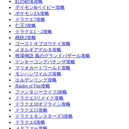
紅の砂漠攻略
デイモン&ベイビー攻略
ポケモンZA攻略
ドラクエ7攻略
仁王3攻略
ドラクエ1・2攻略
桃鉄2攻略
ゴーストオブヨウテイ攻略
メタルギアデルタ攻略
牧場物語 風のグランドバザール攻略
ドンキーコングバナンザ攻略
マリオカートワールド攻略
モンハンワイルズ攻略
エルデンリング攻略
Blades of Fire攻略
ファンタジーライフi攻略
ドラクエ3リメイク攻略
ドラクエ10オフライン攻略
ドラクエ11攻略
ドラクエモンスターズ3攻略
ドラクエ6攻略
メタファー攻略