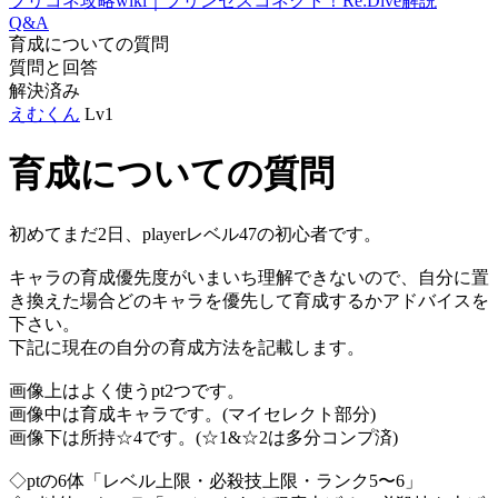
プリコネ攻略wiki｜プリンセスコネクト！Re:Dive解説
Q&A
育成についての質問
質問と回答
解決済み
えむくん
Lv1
育成についての質問
初めてまだ2日、playerレベル47の初心者です。
キャラの育成優先度がいまいち理解できないので、自分に置
き換えた場合どのキャラを優先して育成するかアドバイスを
下さい。
下記に現在の自分の育成方法を記載します。
画像上はよく使うpt2つです。
画像中は育成キャラです。(マイセレクト部分)
画像下は所持☆4です。(☆1&☆2は多分コンプ済)
◇ptの6体「レベル上限・必殺技上限・ランク5〜6」