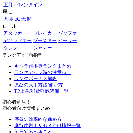
正月
バレンタイン
属性
火
水
風
光
闇
ロール
アタッカー
ブレイカー
バッファー
デバッファー
ブースター
ヒーラー
タンク
ジャマー
ランクアップ/装備
キャラ別推奨ランクまとめ
ランクアップ時の注意点！
ランクボーナス解説
原鉱の入手方法/使い方
TP上昇/消費軽減装備一覧
初心者必見！
初心者向け情報まとめ
序盤の効率的な進め方
進行度別！初心者向け情報一覧
毎日やるべきこと