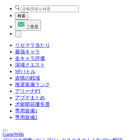
検索
ご意見
リセマラ当たり
最強キャラ
全キャラ評価
深域クエスト
SPバトル
追憶の戦域
推奨装備ランク
アリーナPT
アプデまとめ
才能開花優先度
専用装備1
専用装備2
GameWith