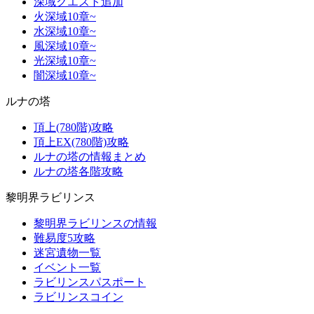
深域クエスト追加
火深域10章~
水深域10章~
風深域10章~
光深域10章~
闇深域10章~
ルナの塔
頂上(780階)攻略
頂上EX(780階)攻略
ルナの塔の情報まとめ
ルナの塔各階攻略
黎明界ラビリンス
黎明界ラビリンスの情報
難易度5攻略
迷宮遺物一覧
イベント一覧
ラビリンスパスポート
ラビリンスコイン