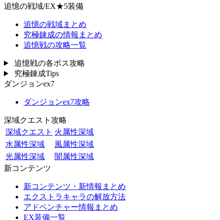
追憶の戦域/EX★5装備
追憶の戦域まとめ
究極錬成の情報まとめ
追憶戦の攻略一覧
追憶戦の各ボス攻略
究極錬成Tips
ダンジョンex7
ダンジョンex7攻略
深域クエスト攻略
深域クエスト
火属性深域
水属性深域
風属性深域
光属性深域
闇属性深域
新コンテンツ
新コンテンツ・新情報まとめ
エクストラキャラの解放方法
アドベンチャー情報まとめ
EX装備一覧