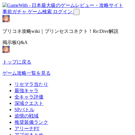
事前ガチャ
ゲーム検索
ログイン
プリコネ攻略wiki｜プリンセスコネクト！Re:Dive解説
掲示板Q&A
トップに戻る
ゲーム攻略一覧を見る
リセマラ当たり
最強キャラ
全キャラ評価
深域クエスト
SPバトル
追憶の戦域
推奨装備ランク
アリーナPT
アプデまとめ