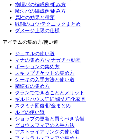
物理パの編成例/組み方
魔法パの編成例/組み方
属性の効果と種類
戦闘のコツ/テクニックまとめ
ダメージ上限の仕様
アイテムの集め方/使い道
ジュエルの使い道
マナの集め方/マナガチャ効率
ポーションの集め方
スキップチケットの集め方
ケーキの入手方法と使い道
精錬石の集め方
クランでできることとメリット
ギルドハウス詳細/優先強化家具
スタミナ回復/貯金まとめ
ルピの使い道
ショップの更新と買うべき装備
グロウスフィアの入手方法
アストライアリングの使い道
アストラルスフィアの集め方