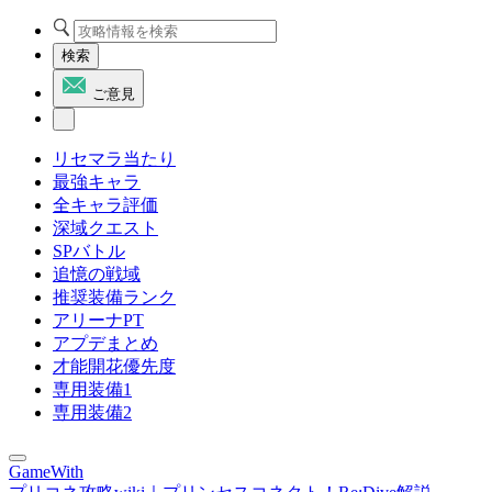
検索
ご意見
リセマラ当たり
最強キャラ
全キャラ評価
深域クエスト
SPバトル
追憶の戦域
推奨装備ランク
アリーナPT
アプデまとめ
才能開花優先度
専用装備1
専用装備2
GameWith