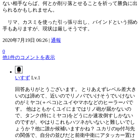
ない相手ならば、何とか削り落とせることを祈って勝負に出
られるかもしれません。
リマ、カスミを使った引っ張り出し、バインドという搦め
手もありますが、現状は厳しそうです。
2020年7月19日 06:26 |
通報
0
他1件のコメントを表示
いすず
Lv.1
回答ありがとうございます。 とりあえずレベル差大き
いのは諦めて、近いのでリノパでいけそうでいけない
のがミヤコ(＋ペコ)とユイやマホなどのヒーラーパで
す。 他はともかくユイにまではリノ砲が届かないの
で、タンク(特にミヤコ)をどうにか速攻倒すしかない
のですが、やはりこれもハツネがいないと難しいでし
ょうか？他に誰か候補いますかね？ ユカリのtp付与先
の関係で、自分の並びだと前衛中衛にアタッカー置け