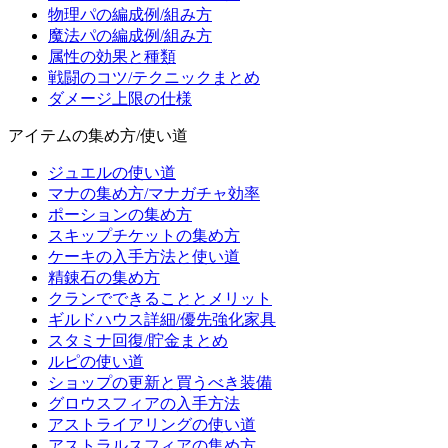
物理パの編成例/組み方
魔法パの編成例/組み方
属性の効果と種類
戦闘のコツ/テクニックまとめ
ダメージ上限の仕様
アイテムの集め方/使い道
ジュエルの使い道
マナの集め方/マナガチャ効率
ポーションの集め方
スキップチケットの集め方
ケーキの入手方法と使い道
精錬石の集め方
クランでできることとメリット
ギルドハウス詳細/優先強化家具
スタミナ回復/貯金まとめ
ルピの使い道
ショップの更新と買うべき装備
グロウスフィアの入手方法
アストライアリングの使い道
アストラルスフィアの集め方