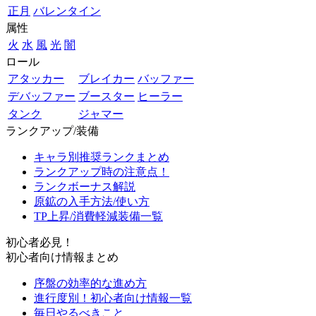
正月
バレンタイン
属性
火
水
風
光
闇
ロール
アタッカー
ブレイカー
バッファー
デバッファー
ブースター
ヒーラー
タンク
ジャマー
ランクアップ/装備
キャラ別推奨ランクまとめ
ランクアップ時の注意点！
ランクボーナス解説
原鉱の入手方法/使い方
TP上昇/消費軽減装備一覧
初心者必見！
初心者向け情報まとめ
序盤の効率的な進め方
進行度別！初心者向け情報一覧
毎日やるべきこと