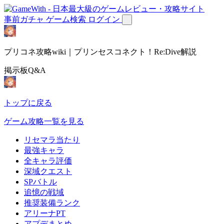
事前ガチャ
ゲーム検索
ログイン
プリコネ攻略wiki｜プリンセスコネクト！Re:Dive解説
掲示板Q&A
トップに戻る
ゲーム攻略一覧を見る
リセマラ当たり
最強キャラ
全キャラ評価
深域クエスト
SPバトル
追憶の戦域
推奨装備ランク
アリーナPT
アプデまとめ