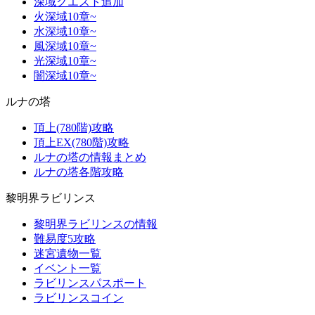
深域クエスト追加
火深域10章~
水深域10章~
風深域10章~
光深域10章~
闇深域10章~
ルナの塔
頂上(780階)攻略
頂上EX(780階)攻略
ルナの塔の情報まとめ
ルナの塔各階攻略
黎明界ラビリンス
黎明界ラビリンスの情報
難易度5攻略
迷宮遺物一覧
イベント一覧
ラビリンスパスポート
ラビリンスコイン