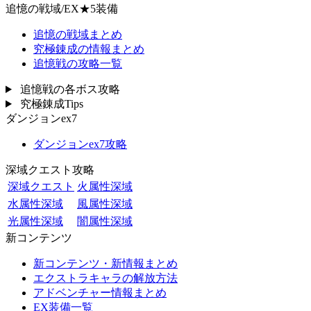
追憶の戦域/EX★5装備
追憶の戦域まとめ
究極錬成の情報まとめ
追憶戦の攻略一覧
追憶戦の各ボス攻略
究極錬成Tips
ダンジョンex7
ダンジョンex7攻略
深域クエスト攻略
深域クエスト
火属性深域
水属性深域
風属性深域
光属性深域
闇属性深域
新コンテンツ
新コンテンツ・新情報まとめ
エクストラキャラの解放方法
アドベンチャー情報まとめ
EX装備一覧