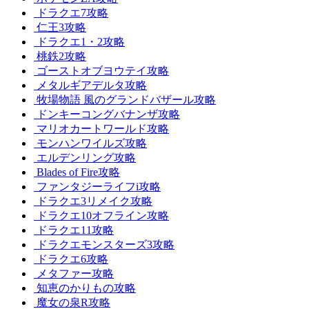
ドラクエ7攻略
仁王3攻略
ドラクエ1・2攻略
桃鉄2攻略
ゴーストオブヨウテイ攻略
メタルギアデルタ攻略
牧場物語 風のグランドバザール攻略
ドンキーコングバナンザ攻略
マリオカートワールド攻略
モンハンワイルズ攻略
エルデンリング攻略
Blades of Fire攻略
ファンタジーライフi攻略
ドラクエ3リメイク攻略
ドラクエ10オフライン攻略
ドラクエ11攻略
ドラクエモンスターズ3攻略
ドラクエ6攻略
メタファー攻略
知恵のかりもの攻略
魔女の泉R攻略