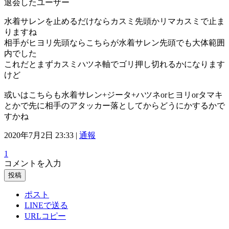
退会したユーザー
水着サレンを止めるだけならカスミ先頭かリマカスミで止ま
りますね
相手がヒヨリ先頭ならこちらが水着サレン先頭でも大体範囲
内でした
これだとまずカスミハツネ軸でゴリ押し切れるかになります
けど
或いはこちらも水着サレン+ジータ+ハツネorヒヨリorタマキ
とかで先に相手のアタッカー落としてからどうにかするかで
すかね
2020年7月2日 23:33 |
通報
1
コメントを入力
投稿
ポスト
LINEで送る
URLコピー