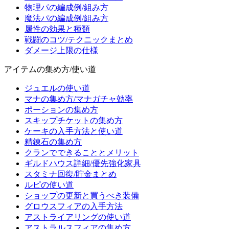
物理パの編成例/組み方
魔法パの編成例/組み方
属性の効果と種類
戦闘のコツ/テクニックまとめ
ダメージ上限の仕様
アイテムの集め方/使い道
ジュエルの使い道
マナの集め方/マナガチャ効率
ポーションの集め方
スキップチケットの集め方
ケーキの入手方法と使い道
精錬石の集め方
クランでできることとメリット
ギルドハウス詳細/優先強化家具
スタミナ回復/貯金まとめ
ルピの使い道
ショップの更新と買うべき装備
グロウスフィアの入手方法
アストライアリングの使い道
アストラルスフィアの集め方