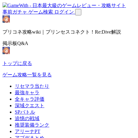
事前ガチャ
ゲーム検索
ログイン
プリコネ攻略wiki｜プリンセスコネクト！Re:Dive解説
掲示板Q&A
トップに戻る
ゲーム攻略一覧を見る
リセマラ当たり
最強キャラ
全キャラ評価
深域クエスト
SPバトル
追憶の戦域
推奨装備ランク
アリーナPT
アプデまとめ