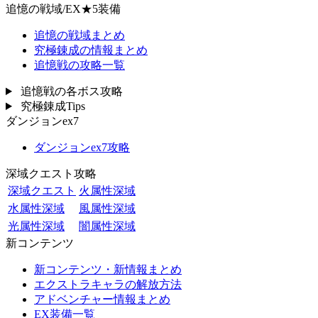
追憶の戦域/EX★5装備
追憶の戦域まとめ
究極錬成の情報まとめ
追憶戦の攻略一覧
追憶戦の各ボス攻略
究極錬成Tips
ダンジョンex7
ダンジョンex7攻略
深域クエスト攻略
深域クエスト
火属性深域
水属性深域
風属性深域
光属性深域
闇属性深域
新コンテンツ
新コンテンツ・新情報まとめ
エクストラキャラの解放方法
アドベンチャー情報まとめ
EX装備一覧