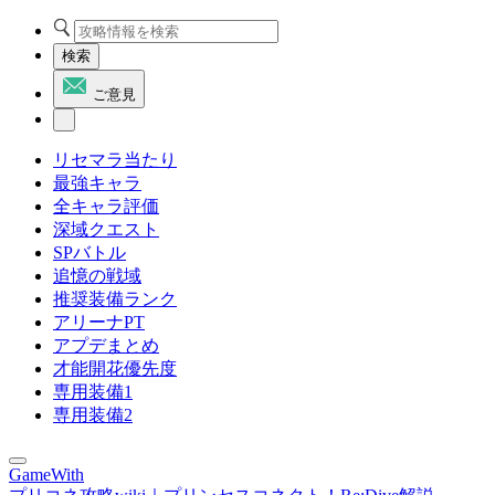
検索
ご意見
リセマラ当たり
最強キャラ
全キャラ評価
深域クエスト
SPバトル
追憶の戦域
推奨装備ランク
アリーナPT
アプデまとめ
才能開花優先度
専用装備1
専用装備2
GameWith