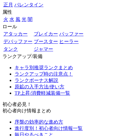
正月
バレンタイン
属性
火
水
風
光
闇
ロール
アタッカー
ブレイカー
バッファー
デバッファー
ブースター
ヒーラー
タンク
ジャマー
ランクアップ/装備
キャラ別推奨ランクまとめ
ランクアップ時の注意点！
ランクボーナス解説
原鉱の入手方法/使い方
TP上昇/消費軽減装備一覧
初心者必見！
初心者向け情報まとめ
序盤の効率的な進め方
進行度別！初心者向け情報一覧
毎日やるべきこと