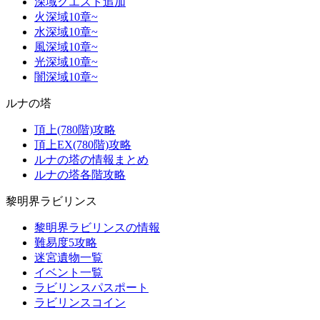
深域クエスト追加
火深域10章~
水深域10章~
風深域10章~
光深域10章~
闇深域10章~
ルナの塔
頂上(780階)攻略
頂上EX(780階)攻略
ルナの塔の情報まとめ
ルナの塔各階攻略
黎明界ラビリンス
黎明界ラビリンスの情報
難易度5攻略
迷宮遺物一覧
イベント一覧
ラビリンスパスポート
ラビリンスコイン