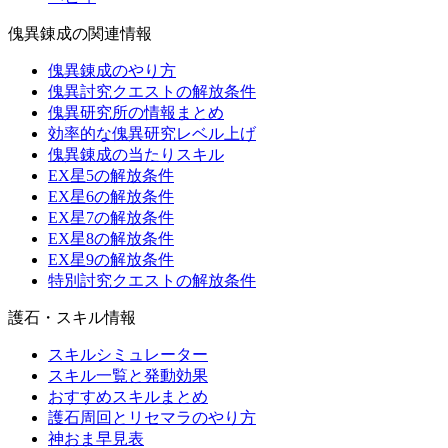
傀異錬成の関連情報
傀異錬成のやり方
傀異討究クエストの解放条件
傀異研究所の情報まとめ
効率的な傀異研究レベル上げ
傀異錬成の当たりスキル
EX星5の解放条件
EX星6の解放条件
EX星7の解放条件
EX星8の解放条件
EX星9の解放条件
特別討究クエストの解放条件
護石・スキル情報
スキルシミュレーター
スキル一覧と発動効果
おすすめスキルまとめ
護石周回とリセマラのやり方
神おま早見表