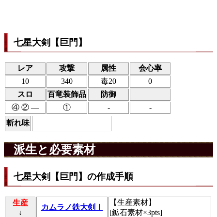
七星大剣【巨門】
レア
攻撃
属性
会心率
10
340
毒20
0
スロ
百竜装飾品
防御
④ ② ―
①
-
-
斬れ味
派生と必要素材
七星大剣【巨門】の作成手順
【
生産素材
】
生産
カムラノ鉄大剣Ⅰ
↓
[鉱石素材×3pts]