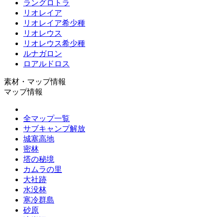
ラングロトラ
リオレイア
リオレイア希少種
リオレウス
リオレウス希少種
ルナガロン
ロアルドロス
素材・マップ情報
マップ情報
全マップ一覧
サブキャンプ解放
城塞高地
密林
塔の秘境
カムラの里
大社跡
水没林
寒冷群島
砂原