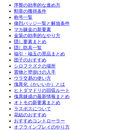
序盤の効率的な進め方
勲章の獲得条件
称号一覧
偉烈バッジ一覧と解放条件
マカ錬金の新要素
金策の効率的なやり方
隠し要素まとめ
隠し防具一覧
福引・福玉の景品まとめ
団子のおすすめ
シロフクズクの場所
置物と壁掛けの入手
ウラ交易の使い方
傀異化（かいいか）とは
ヒトダマドリの回収ルート
傀異錬成の最新情報まとめ
オトモの新要素まとめ
ラスボスについて
花結のおすすめ
おすすめコントローラー
オフラインプレイのやり方