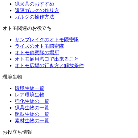
猟犬具のおすすめ
遠隔ガルクの作り方
ガルクの操作方法
オトモ関連のお役立ち
サンブレイクのオトモ隠密隊
ライズのオトモ隠密隊
オトモ偵察隊の場所
オトモ雇用窓口で出来ること
オトモ広場の行き方と解放条件
環境生物
環境生物一覧
レア環境生物
強化生物の一覧
猟具生物の一覧
罠型生物の一覧
素材生物の一覧
お役立ち情報