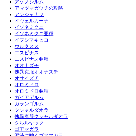
アケノシルム
アマツマガツチの攻略
アンジャナフ
イヴェルカーナ
イソネミクニ
イソネミクニ亜種
イブシマキヒコ
ウルクスス
エスピナス
エスピナス亜種
オオナズチ
傀異克服オオナズチ
オサイズチ
オロミドロ
オロミドロ亜種
ガイアデルム
ガランゴルム
クシャルダオラ
傀異克服クシャルダオラ
クルルヤック
ゴアマガラ
混沌に呻くゴアマガラ