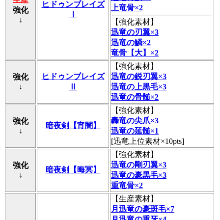
ヒドゥンブレイズ
上竜骨×2
強化
Ⅰ
↓
【
強化素材
】
迅竜の刃翼×3
迅竜の鱗×2
竜骨【大】×2
【
強化素材
】
ヒドゥンブレイズ
迅竜の鋭刃翼×3
強化
↓
Ⅱ
迅竜の上黒毛×3
迅竜の骨髄×2
【
強化素材
】
轟竜の尖爪×3
強化
暗夜剣【宵闇】
↓
迅竜の延髄×1
[迅竜上位素材×10pts]
【
強化素材
】
迅竜の剛刃翼×3
強化
暗夜剣【晦冥】
↓
迅竜の豪黒毛×3
重竜骨×2
【
生産素材
】
月迅竜の豪斑毛×7
月迅竜の重牙×4