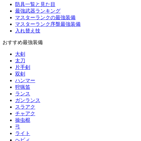
防具一覧と見た目
最強武器ランキング
マスターランクの最強装備
マスターランク序盤最強装備
入れ替え技
おすすめ最強装備
大剣
太刀
片手剣
双剣
ハンマー
狩猟笛
ランス
ガンランス
スラアク
チャアク
操虫棍
弓
ライト
ヘビィ