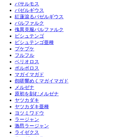
バサルモス
バゼルギウス
紅蓮滾るバゼルギウス
バルファルク
傀異克服バルファルク
ビシュテンゴ
ビシュテンゴ亜種
プケプケ
フルフル
ベリオロス
ボルボロス
マガイマガド
怨嗟響めくマガイマガド
メルゼナ
原初を刻むメルゼナ
ヤツカダキ
ヤツカダキ亜種
ヨツミワドウ
ラージャン
激昂ラージャン
ライゼクス