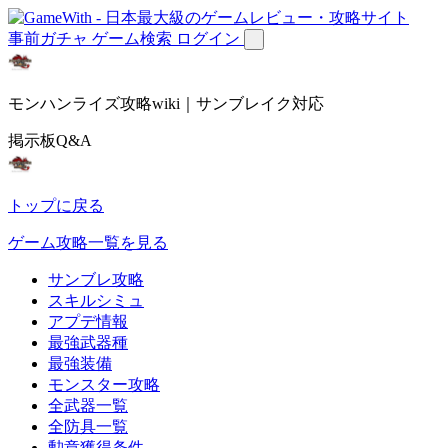
事前ガチャ
ゲーム検索
ログイン
モンハンライズ攻略wiki｜サンブレイク対応
掲示板Q&A
トップに戻る
ゲーム攻略一覧を見る
サンブレ攻略
スキルシミュ
アプデ情報
最強武器種
最強装備
モンスター攻略
全武器一覧
全防具一覧
勲章獲得条件