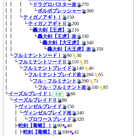
┃┃ ┃ ┗
ドラグロバスター改
270
┃┃ ┃ ┗
ボルボプレッシャー
360
┃┃ ┗
ティガノアギトⅠ
150
┃┃ ┗
ティガノアギトⅡ
200
┃┃ ┗
轟大剣【王虎】
210
┃┃ ┗
轟大剣【王虎】改
330
┃┃ ┗
轟大剣【大王虎】
340
┃┃ ┗
轟大剣【大王虎】改
350
┃┗
フルミナントソードⅠ
90
3
┃ ┗
フルミナントソードⅡ
110
3
┃ ┗
フルミナントブレイド
140
4
┃ ┗
フルミナントブレイド改
260
6
┃ ┗
フル・フルミナント
290
7
┃ ┗
フル・フルミナント改
330
8
┗
イーズルブレイドⅠ
6
生産
┗
イーズルブレイドⅡ
80
┣
ヴィンゼルブレイド
150
┃┗
ヴィンゼルブレイド改
240
┃ ┗
ブロワースブレイド
320
┣
蛇剣【毒蛾】Ⅰ
90
40
┃┣
蛇剣【毒蛾】Ⅱ
100
42