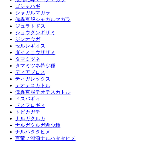
ゴシャハギ
シャガルマガラ
傀異克服シャガルマガラ
ジュラトドス
ショウグンギザミ
ジンオウガ
セルレギオス
ダイミョウザザミ
タマミツネ
タマミツネ希少種
ディアブロス
ティガレックス
テオテスカトル
傀異克服テオテスカトル
ドスバギィ
ドスフロギィ
トビカガチ
ナルガクルガ
ナルガクルガ希少種
ナルハタタヒメ
百竜ノ淵源ナルハタタヒメ