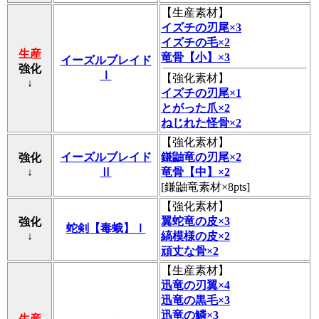
【
生産素材
】
イズチの刃尾×3
イズチの毛×2
生産
竜骨【小】×3
イーズルブレイド
強化
Ⅰ
【
強化素材
】
↓
イズチの刃尾×1
とがった爪×2
ねじれた怪骨×2
【
強化素材
】
イーズルブレイド
鎌鼬竜の刃尾×2
強化
↓
Ⅱ
竜骨【中】×2
[鎌鼬竜素材×8pts]
【
強化素材
】
翼蛇竜の皮×3
強化
蛇剣【毒蛾】Ⅰ
↓
縞模様の皮×2
頑丈な骨×2
【
生産素材
】
迅竜の刃翼×4
迅竜の黒毛×3
迅竜の鱗×3
生産