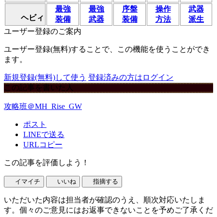
最強
最強
序盤
操作
武器
ヘビィ
装備
武器
装備
方法
派生
ユーザー登録のご案内
ユーザー登録(無料)することで、この機能を使うことができ
ます。
新規登録(無料)して使う
登録済みの方はログイン
この記事を書いた人
攻略班＠MH_Rise_GW
ポスト
LINEで送る
URLコピー
この記事を評価しよう！
イマイチ
いいね
指摘する
いただいた内容は担当者が確認のうえ、順次対応いたしま
す。個々のご意見にはお返事できないことを予めご了承くだ