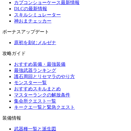
カプコンショーケース最新情報
DLCの最新情報
スキルシミュレーター
神おまチェッカー
ボーナスアップデート
原初を刻むメルゼナ
攻略ガイド
おすすめ装備・最強装備
最強武器ランキング
護石周回とリセマラのやり方
モンスター一覧
おすすめスキルまとめ
マスターランクの解放条件
集会所クエスト一覧
キークエ一覧と緊急クエスト
装備情報
武器種一覧と派生図