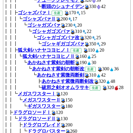
┃┃┃ ┗
デューククレイモア
320
3
┃┃┃ ┗
断頭のシュナイデン
330
4
┃┃┣
ゴシャズバァⅠ
170
1
生産
┃┃┃┗
ゴシャズバァⅡ
200
17
┃┃┃ ┗
ゴシャガズバァ
230
20
┃┃┃ ┗
ゴシャガゴズバァ
310
22
┃┃┃ ┗
ゴシャガゴズバァ改
320
2
┃┃┃ ┗
ゴシャギガゴズバァ
350
2
┃┃┣
狐大剣ハナヤコヨヒノⅠ
110
2
生産
┃┃┃┗
狐大剣ハナヤコヨヒノⅡ
160
2
┃┃┃ ┗
あかねさす紫剣の朝斬
190
3
┃┃┃ ┗
あかねさす紫剣の朝斬改
300
生産
┃┃┃ ┗
あかねさす紫微両断剣
310
4
┃┃┃ ┣
あかねさす紫微両断剣改
320
4
┃┃┃ ┗
破邪之剣オオムラサキ
320
生産
┃┃┗
メガスワスターⅠ
120
┃┃ ┗
メガスワスターⅡ
150
┃┃ ┗
ギガスワスター
180
┃┣
ドラグロソードⅠ
120
┃┃┗
ドラグロソードⅡ
130
┃┃ ┣
ドラグロブレイド
200
┃┃ ┃┗
ドラグロバスター
260