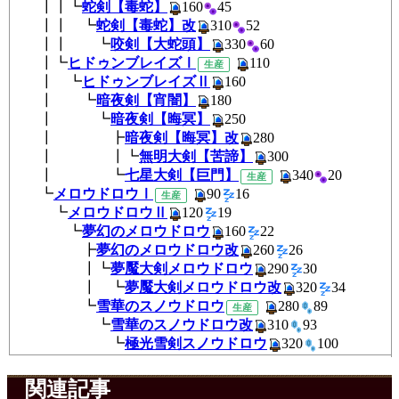
┃┃┗
蛇剣【毒蛇】
160
45
┃┃ ┗
蛇剣【毒蛇】改
310
52
┃┃ ┗
咬剣【大蛇頭】
330
60
┃┗
ヒドゥンブレイズⅠ
11
生産
┃ ┗
ヒドゥンブレイズⅡ
160
┃ ┗
暗夜剣【宵闇】
180
┃ ┗
暗夜剣【晦冥】
250
┃ ┣
暗夜剣【晦冥】改
280
┃ ┃┗
無明大剣【苦諦】
300
┃ ┗
七星大剣【巨門】
340
2
生産
┗
メロウドロウⅠ
90
1
生産
┗
メロウドロウⅡ
120
19
┗
夢幻のメロウドロウ
160
2
┣
夢幻のメロウドロウ改
260
2
┃┗
夢魘大剣メロウドロウ
290
3
┃ ┗
夢魘大剣メロウドロウ改
320
3
┗
雪華のスノウドロウ
280
8
生産
┗
雪華のスノウドロウ改
310
9
┗
極光雪剣スノウドロウ
320
10
関連記事