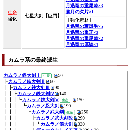
月迅竜の重尾棘×3
朧月の欠片×1
生産
七星大剣【巨門】
強化
【
強化素材
】
月迅竜の豪斑毛×5
月迅竜の重牙×3
月迅竜の重尾棘×2
月迅竜の厚鱗×1
カムラ系の最終派生
カムラノ鉄大剣Ⅰ
50
生産
┣
カムラノ鉄大剣Ⅱ
60
┃┣
カムラノ鉄大剣Ⅲ
90
┃┃┣
カムラノ鉄大剣Ⅳ
140
┃┃┃┗
カムラノ鉄大剣Ⅴ
150
生産
┃┃┃ ┗
カムラノ忍大剣
190
┃┃┃ ┗
カムラノ武大剣
250
生産
┃┃┃ ┣
カムラノ武大剣改
290
┃┃┃ ┃┗
カムラノ傑大剣
330