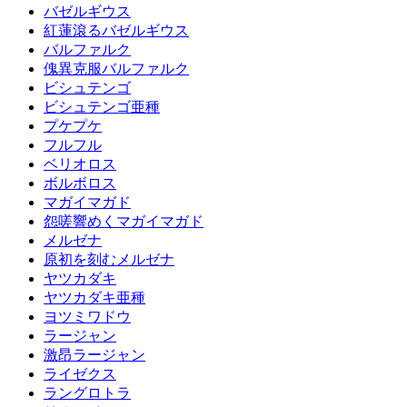
バゼルギウス
紅蓮滾るバゼルギウス
バルファルク
傀異克服バルファルク
ビシュテンゴ
ビシュテンゴ亜種
プケプケ
フルフル
ベリオロス
ボルボロス
マガイマガド
怨嗟響めくマガイマガド
メルゼナ
原初を刻むメルゼナ
ヤツカダキ
ヤツカダキ亜種
ヨツミワドウ
ラージャン
激昂ラージャン
ライゼクス
ラングロトラ