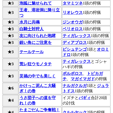
★3
泡狐に魅せられて
タマミツネ
1頭の狩猟
王者、溶岩洞に降り立
★3
リオレウス
1頭の狩猟
つ
★3
水月に共鳴
ジンオウガ
1頭の狩猟
★3
白騎士対狩人
ベリオロス
1頭の狩猟
★3
友に向けられた咆哮
ティガレックス
1頭の狩猟
★3
鋭い角にご注意を
ディアブロス
1頭の狩猟
ビシュテンゴ
1頭と
オロミ
★3
テールテール
ドロ
1頭の狩猟
ティガレックス
とゴシャ
★3
荒レ狂ウモノタチ
ハギの狩猟
ボルボロス
、
トビカガ
★3
災禍の中でも美しく
チ
、
マガイマガド
の狩猟
かけっこ泥んこ大騒
ナルガクルガ
1頭と
ジュラ
★6
ぎ！の巻
トドス
1頭の狩猟
うさ団子への道を守
イズチと
バギィ
合計20頭
★4
れ！の巻
の討伐
たまごだんご争奪戦！
★4
クルルヤック
2頭の狩猟