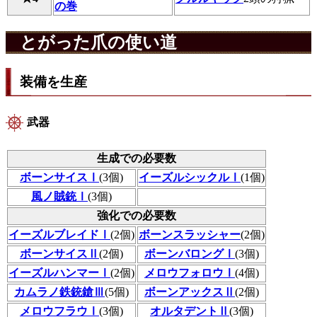
の巻
とがった爪の使い道
装備を生産
武器
生成での必要数
ボーンサイスⅠ
(3個)
イーズルシックルⅠ
(1個)
風ノ賊銃Ⅰ
(3個)
強化での必要数
イーズルブレイドⅠ
(2個)
ボーンスラッシャー
(2個)
ボーンサイスⅡ
(2個)
ボーンバロングⅠ
(3個)
イーズルハンマーⅠ
(2個)
メロウフォロウⅠ
(4個)
カムラノ鉄銃鎗Ⅲ
(5個)
ボーンアックスⅡ
(2個)
メロウフラウⅠ
(3個)
オルタデントⅡ
(3個)