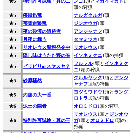
★5
特別許可試験・其の二
ンゴ
1頭と
マガイマガド
1
頭の狩猟
★5
疾風迅竜
ナルガクルガ
1頭
★5
帯電雷狼竜
ジンオウガ
1頭
★5
夜の砂漠の追跡者
アンジャナフ
1頭
★5
月夜に舞う
タマミツネ
1頭
★5
リオレウス警報発令中
リオレウス
1頭
★5
隠し味はうたた寝の巻
イソネミクニ
1頭の捕獲
フルフル
1頭と
イソネミク
★5
ビリビリorスヤスヤ？
ニ
1頭の狩猟
クルルヤック
1頭と
アンジ
★5
砂原騒然
ャナフ
1頭の狩猟
ヨツミワドウ
1頭と
ラング
★5
灼熱の大一番
ロトラ
1頭の狩猟
★6
泥土の隠者
オロミドロ
1頭の狩猟
リオレウス
1頭と
ジンオウ
★6
特別許可試験・其の三
ガ
1頭と
オロミドロ
1頭の
狩猟