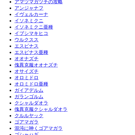
アマツマガツチの攻略
アンジャナフ
イヴェルカーナ
イソネミクニ
イソネミクニ亜種
イブシマキヒコ
ウルクスス
エスピナス
エスピナス亜種
オオナズチ
傀異克服オオナズチ
オサイズチ
オロミドロ
オロミドロ亜種
ガイアデルム
ガランゴルム
クシャルダオラ
傀異克服クシャルダオラ
クルルヤック
ゴアマガラ
混沌に呻くゴアマガラ
ゴシャハギ