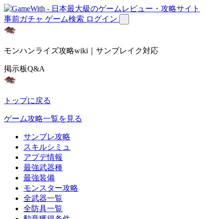
事前ガチャ
ゲーム検索
ログイン
モンハンライズ攻略wiki｜サンブレイク対応
掲示板Q&A
トップに戻る
ゲーム攻略一覧を見る
サンブレ攻略
スキルシミュ
アプデ情報
最強武器種
最強装備
モンスター攻略
全武器一覧
全防具一覧
勲章獲得条件