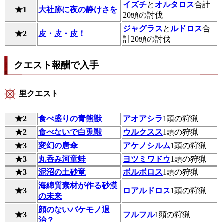
イズチ
と
オルタロス
合計
★1
大社跡に夜の静けさを
20頭の討伐
ジャグラス
と
ルドロス
合
★2
皮・皮・皮！
計20頭の討伐
クエスト報酬で入手
里クエスト
★2
食べ盛りの青熊獣
アオアシラ
1頭の狩猟
★2
食べないで白兎獣
ウルクスス
1頭の狩猟
★3
変幻の唐傘
アケノシルム
1頭の狩猟
★3
丸呑み河童蛙
ヨツミワドウ
1頭の狩猟
★3
泥沼の土砂竜
ボルボロス
1頭の狩猟
海綿質素材が作る砂漠
★3
ロアルドロス
1頭の狩猟
の未来
顔のないバケモノ退
★3
フルフル
1頭の狩猟
治？