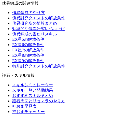
傀異錬成の関連情報
傀異錬成のやり方
傀異討究クエストの解放条件
傀異研究所の情報まとめ
効率的な傀異研究レベル上げ
傀異錬成の当たりスキル
EX星5の解放条件
EX星6の解放条件
EX星7の解放条件
EX星8の解放条件
EX星9の解放条件
特別討究クエストの解放条件
護石・スキル情報
スキルシミュレーター
スキル一覧と発動効果
おすすめスキルまとめ
護石周回とリセマラのやり方
神おま早見表
神おまチェッカー