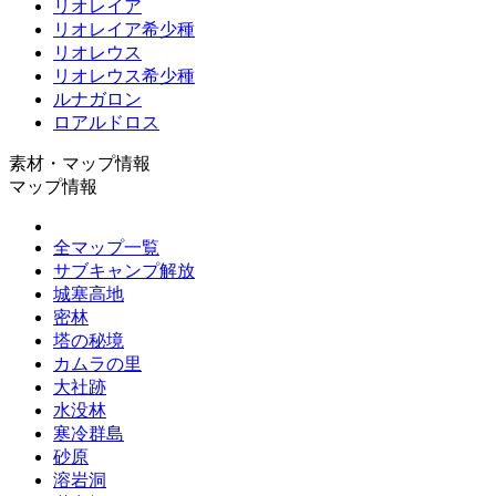
リオレイア
リオレイア希少種
リオレウス
リオレウス希少種
ルナガロン
ロアルドロス
素材・マップ情報
マップ情報
全マップ一覧
サブキャンプ解放
城塞高地
密林
塔の秘境
カムラの里
大社跡
水没林
寒冷群島
砂原
溶岩洞