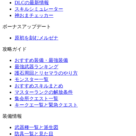
DLCの最新情報
スキルシミュレーター
神おまチェッカー
ボーナスアップデート
原初を刻むメルゼナ
攻略ガイド
おすすめ装備・最強装備
最強武器ランキング
護石周回とリセマラのやり方
モンスター一覧
おすすめスキルまとめ
マスターランクの解放条件
集会所クエスト一覧
キークエ一覧と緊急クエスト
装備情報
武器種一覧と派生図
防具一覧と見た目