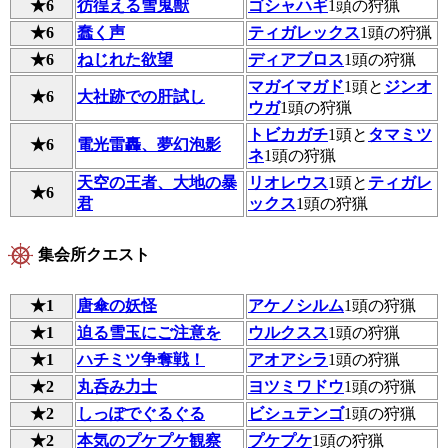
★6
彷徨える雪鬼獣
ゴシャハギ
1頭の狩猟
★6
蠢く声
ティガレックス
1頭の狩猟
★6
ねじれた欲望
ディアブロス
1頭の狩猟
マガイマガド
1頭と
ジンオ
★6
大社跡での肝試し
ウガ
1頭の狩猟
トビカガチ
1頭と
タマミツ
★6
電光雷轟、夢幻泡影
ネ
1頭の狩猟
天空の王者、大地の暴
リオレウス
1頭と
ティガレ
★6
君
ックス
1頭の狩猟
集会所クエスト
★1
唐傘の妖怪
アケノシルム
1頭の狩猟
★1
迫る雪玉にご注意を
ウルクスス
1頭の狩猟
★1
ハチミツ争奪戦！
アオアシラ
1頭の狩猟
★2
丸呑み力士
ヨツミワドウ
1頭の狩猟
★2
しっぽでぐるぐる
ビシュテンゴ
1頭の狩猟
★2
本気のプケプケ観察
プケプケ
1頭の狩猟