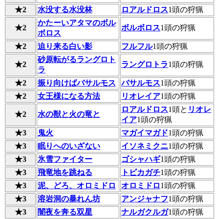
★2
水没する水没林
ロアルドロス
1頭の狩猟
かたーいアタマのボル
★2
ボルボロス
1頭の狩猟
ボロス
★2
迫り来る白い影
フルフル
1頭の狩猟
砂原転がるラングロト
★2
ラングロトラ
1頭の狩猟
ラ
★2
振り向けばバサルモス
バサルモス
1頭の狩猟
★2
女王様になる方法
リオレイア
1頭の狩猟
ロアルドロス
1頭と
リオレ
★2
水の獣と火の竜と
イア
1頭の狩猟
★3
鬼火
マガイマガド
1頭の狩猟
★3
眠りへのいざない
イソネミクニ
1頭の狩猟
★3
氷雪ファイター
ゴシャハギ
1頭の狩猟
★3
飛竜地を跳ねる
トビカガチ
1頭の狩猟
★3
泥、どろ、オロミドロ
オロミドロ
1頭の狩猟
★3
溶岩洞の暴れん坊
アンジャナフ
1頭の狩猟
★3
闇夜を奔る双星
ナルガクルガ
1頭の狩猟