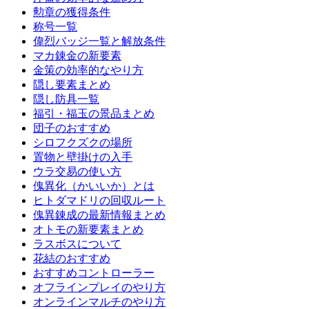
勲章の獲得条件
称号一覧
偉烈バッジ一覧と解放条件
マカ錬金の新要素
金策の効率的なやり方
隠し要素まとめ
隠し防具一覧
福引・福玉の景品まとめ
団子のおすすめ
シロフクズクの場所
置物と壁掛けの入手
ウラ交易の使い方
傀異化（かいいか）とは
ヒトダマドリの回収ルート
傀異錬成の最新情報まとめ
オトモの新要素まとめ
ラスボスについて
花結のおすすめ
おすすめコントローラー
オフラインプレイのやり方
オンラインマルチのやり方