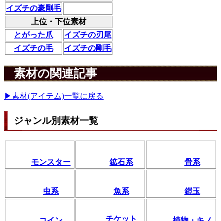
イズチの豪剛毛
上位・下位素材
とがった爪
イズチの刃尾
イズチの毛
イズチの剛毛
素材の関連記事
▶素材(アイテム)一覧に戻る
ジャンル別素材一覧
モンスター
鉱石系
骨系
虫系
魚系
鎧玉
チケット
コイン
植物・キノ