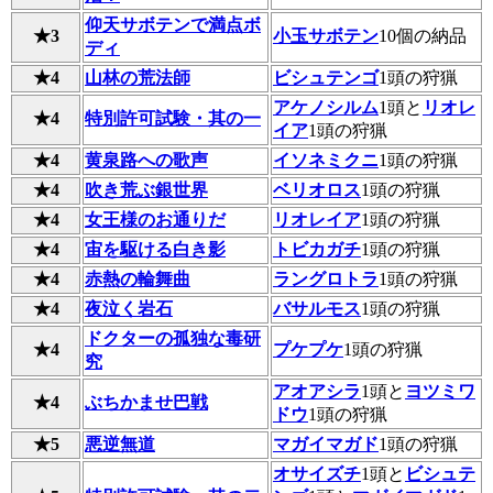
仰天サボテンで満点ボ
★3
小玉サボテン
10個の納品
ディ
★4
山林の荒法師
ビシュテンゴ
1頭の狩猟
アケノシルム
1頭と
リオレ
★4
特別許可試験・其の一
イア
1頭の狩猟
★4
黄泉路への歌声
イソネミクニ
1頭の狩猟
★4
吹き荒ぶ銀世界
ベリオロス
1頭の狩猟
★4
女王様のお通りだ
リオレイア
1頭の狩猟
★4
宙を駆ける白き影
トビカガチ
1頭の狩猟
★4
赤熱の輪舞曲
ラングロトラ
1頭の狩猟
★4
夜泣く岩石
バサルモス
1頭の狩猟
ドクターの孤独な毒研
★4
プケプケ
1頭の狩猟
究
アオアシラ
1頭と
ヨツミワ
★4
ぶちかませ巴戦
ドウ
1頭の狩猟
★5
悪逆無道
マガイマガド
1頭の狩猟
オサイズチ
1頭と
ビシュテ