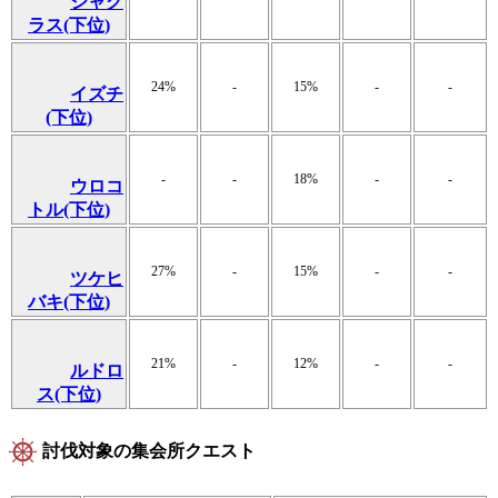
ジャグ
ラス(下位)
24%
-
15%
-
-
イズチ
(下位)
-
-
18%
-
-
ウロコ
トル(下位)
27%
-
15%
-
-
ツケヒ
バキ(下位)
21%
-
12%
-
-
ルドロ
ス(下位)
討伐対象の集会所クエスト