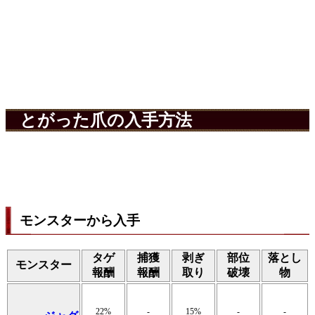
とがった爪の入手方法
モンスターから入手
タゲ
捕獲
剥ぎ
部位
落とし
モンスター
報酬
報酬
取り
破壊
物
22%
-
15%
-
-