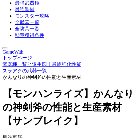
最強武器種
最強装備
モンスター攻略
全武器一覧
全防具一覧
勲章獲得条件
GameWith
トップページ
武器種一覧と派生図｜最終強化性能
スラアクの武器一覧
かんなりの神剣斧の性能と生産素材
【モンハンライズ】かんなり
の神剣斧の性能と生産素材
【サンブレイク】
最終更新: