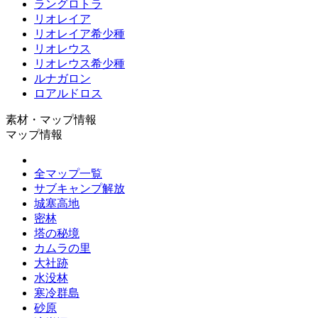
ラングロトラ
リオレイア
リオレイア希少種
リオレウス
リオレウス希少種
ルナガロン
ロアルドロス
素材・マップ情報
マップ情報
全マップ一覧
サブキャンプ解放
城塞高地
密林
塔の秘境
カムラの里
大社跡
水没林
寒冷群島
砂原