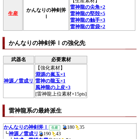
【
生産素材
】
雷神龍の尖角×2
かんなりの神剣斧
生産
雷神龍の堅殻×5
Ⅰ
雷神龍の触手×3
雷神龍の雷袋×2
かんなりの神剣斧Ⅰの強化先
武器名
必要素材
【
強化素材
】
淵源の嵐玉×1
神源ノ雷成リ
雷神の龍玉×1
風神龍の上皮×3
[雷神龍上位素材×15pts]
雷神龍系の最終派生
かんなりの神剣斧Ⅰ
180
3
生産
┗
神源ノ雷成リ
190
43