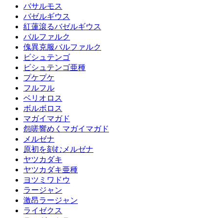
バサルモス
バゼルギウス
紅蓮滾るバゼルギウス
バルファルク
傀異克服バルファルク
ビシュテンゴ
ビシュテンゴ亜種
プケプケ
フルフル
ベリオロス
ボルボロス
マガイマガド
怨嗟響めくマガイマガド
メルゼナ
原初を刻むメルゼナ
ヤツカダキ
ヤツカダキ亜種
ヨツミワドウ
ラージャン
激昂ラージャン
ライゼクス