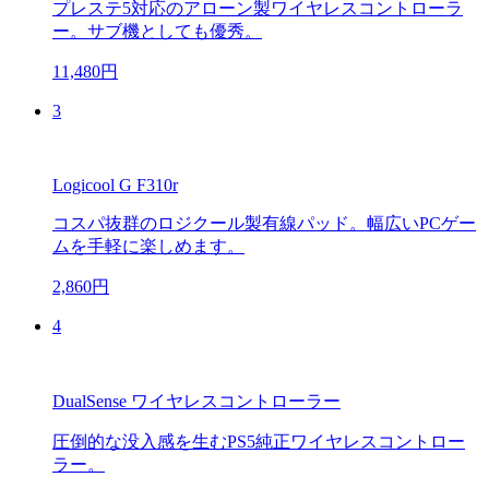
プレステ5対応のアローン製ワイヤレスコントローラ
ー。サブ機としても優秀。
11,480円
3
Logicool G F310r
コスパ抜群のロジクール製有線パッド。幅広いPCゲー
ムを手軽に楽しめます。
2,860円
4
DualSense ワイヤレスコントローラー
圧倒的な没入感を生むPS5純正ワイヤレスコントロー
ラー。