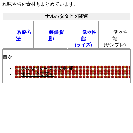
れ味や強化素材もまとめています。
ナルハタタヒメ関連
攻略方
装備(防
武器性
武器性
法
具)
能
能
(ライズ)
(サンブレ)
目次
かんなりの神剣斧の性能
派生・必要素材