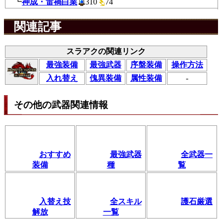
┗
神成・雷禍白業
310
74
関連記事
スラアクの関連リンク
最強装備
最強武器
序盤装備
操作方法
入れ替え
傀異装備
属性装備
-
その他の武器関連情報
おすすめ
最強武器
全武器一
装備
種
覧
入替え技
全スキル
護石厳選
解放
一覧