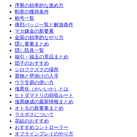
序盤の効率的な進め方
勲章の獲得条件
称号一覧
偉烈バッジ一覧と解放条件
マカ錬金の新要素
金策の効率的なやり方
隠し要素まとめ
隠し防具一覧
福引・福玉の景品まとめ
団子のおすすめ
シロフクズクの場所
置物と壁掛けの入手
ウラ交易の使い方
傀異化（かいいか）とは
ヒトダマドリの回収ルート
傀異錬成の最新情報まとめ
オトモの新要素まとめ
ラスボスについて
花結のおすすめ
おすすめコントローラー
オフラインプレイのやり方