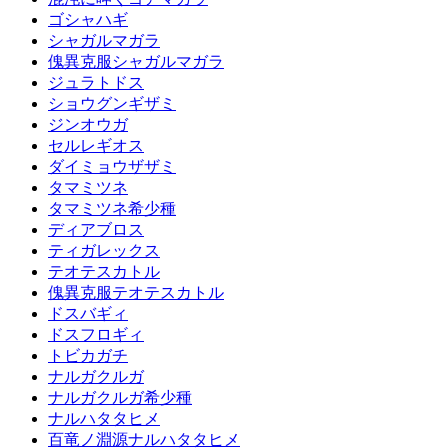
ゴシャハギ
シャガルマガラ
傀異克服シャガルマガラ
ジュラトドス
ショウグンギザミ
ジンオウガ
セルレギオス
ダイミョウザザミ
タマミツネ
タマミツネ希少種
ディアブロス
ティガレックス
テオテスカトル
傀異克服テオテスカトル
ドスバギィ
ドスフロギィ
トビカガチ
ナルガクルガ
ナルガクルガ希少種
ナルハタタヒメ
百竜ノ淵源ナルハタタヒメ