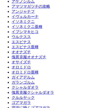
アケノシルム
アマツマガツチの攻略
アンジャナフ
イヴェルカーナ
イソネミクニ
イソネミクニ亜種
イブシマキヒコ
ウルクスス
エスピナス
エスピナス亜種
オオナズチ
傀異克服オオナズチ
オサイズチ
オロミドロ
オロミドロ亜種
ガイアデルム
ガランゴルム
クシャルダオラ
傀異克服クシャルダオラ
クルルヤック
ゴアマガラ
混沌に呻くゴアマガラ