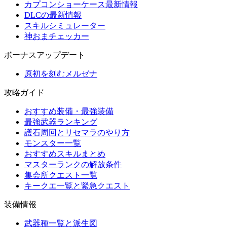
カプコンショーケース最新情報
DLCの最新情報
スキルシミュレーター
神おまチェッカー
ボーナスアップデート
原初を刻むメルゼナ
攻略ガイド
おすすめ装備・最強装備
最強武器ランキング
護石周回とリセマラのやり方
モンスター一覧
おすすめスキルまとめ
マスターランクの解放条件
集会所クエスト一覧
キークエ一覧と緊急クエスト
装備情報
武器種一覧と派生図