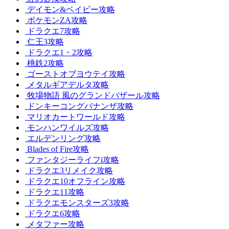
デイモン&ベイビー攻略
ポケモンZA攻略
ドラクエ7攻略
仁王3攻略
ドラクエ1・2攻略
桃鉄2攻略
ゴーストオブヨウテイ攻略
メタルギアデルタ攻略
牧場物語 風のグランドバザール攻略
ドンキーコングバナンザ攻略
マリオカートワールド攻略
モンハンワイルズ攻略
エルデンリング攻略
Blades of Fire攻略
ファンタジーライフi攻略
ドラクエ3リメイク攻略
ドラクエ10オフライン攻略
ドラクエ11攻略
ドラクエモンスターズ3攻略
ドラクエ6攻略
メタファー攻略