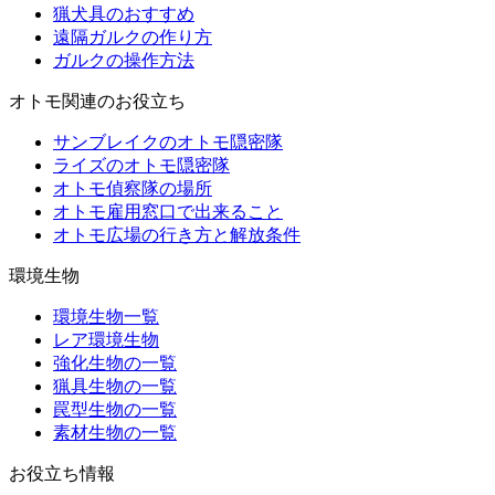
猟犬具のおすすめ
遠隔ガルクの作り方
ガルクの操作方法
オトモ関連のお役立ち
サンブレイクのオトモ隠密隊
ライズのオトモ隠密隊
オトモ偵察隊の場所
オトモ雇用窓口で出来ること
オトモ広場の行き方と解放条件
環境生物
環境生物一覧
レア環境生物
強化生物の一覧
猟具生物の一覧
罠型生物の一覧
素材生物の一覧
お役立ち情報