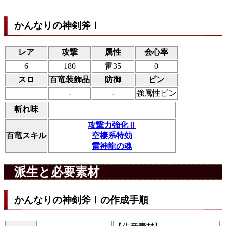
かんなりの神剣斧Ⅰ
レア
攻撃
属性
会心率
6
180
雷35
0
スロ
百竜装飾品
防御
ビン
― ― ―
-
-
強属性ビン
斬れ味
攻撃力強化Ⅱ
百竜スキル
空棲系特効
雷神龍の魂
派生と必要素材
かんなりの神剣斧Ⅰの作成手順