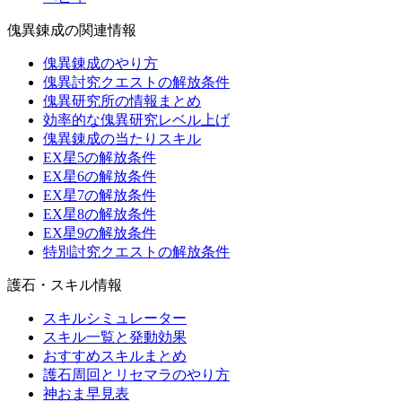
傀異錬成の関連情報
傀異錬成のやり方
傀異討究クエストの解放条件
傀異研究所の情報まとめ
効率的な傀異研究レベル上げ
傀異錬成の当たりスキル
EX星5の解放条件
EX星6の解放条件
EX星7の解放条件
EX星8の解放条件
EX星9の解放条件
特別討究クエストの解放条件
護石・スキル情報
スキルシミュレーター
スキル一覧と発動効果
おすすめスキルまとめ
護石周回とリセマラのやり方
神おま早見表