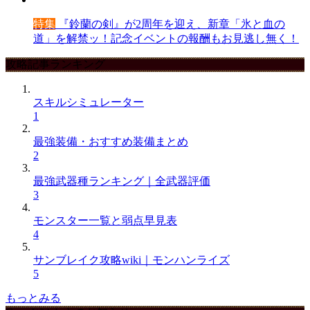
特集
『鈴蘭の剣』が2周年を迎え、新章「氷と血の
道」を解禁ッ！記念イベントの報酬もお見逃し無く！
攻略記事ランキング
スキルシミュレーター
1
最強装備・おすすめ装備まとめ
2
最強武器種ランキング｜全武器評価
3
モンスター一覧と弱点早見表
4
サンブレイク攻略wiki｜モンハンライズ
5
もっとみる