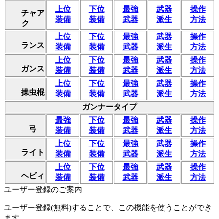
上位
下位
最強
武器
操作
チャア
装備
装備
武器
派生
方法
ク
上位
下位
最強
武器
操作
ランス
装備
装備
武器
派生
方法
上位
下位
最強
武器
操作
ガンス
装備
装備
武器
派生
方法
上位
下位
最強
武器
操作
操虫棍
装備
装備
武器
派生
方法
ガンナータイプ
最強
下位
最強
武器
操作
弓
装備
装備
武器
派生
方法
上位
下位
最強
武器
操作
ライト
装備
装備
武器
派生
方法
上位
下位
最強
武器
操作
ヘビィ
装備
装備
武器
派生
方法
ユーザー登録のご案内
ユーザー登録(無料)することで、この機能を使うことができ
ます。