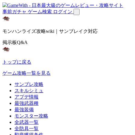
事前ガチャ
ゲーム検索
ログイン
モンハンライズ攻略wiki｜サンブレイク対応
掲示板Q&A
トップに戻る
ゲーム攻略一覧を見る
サンブレ攻略
スキルシミュ
アプデ情報
最強武器種
最強装備
モンスター攻略
全武器一覧
全防具一覧
勲章獲得条件