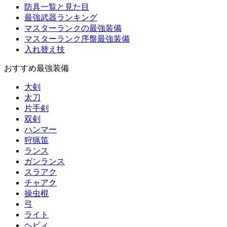
防具一覧と見た目
最強武器ランキング
マスターランクの最強装備
マスターランク序盤最強装備
入れ替え技
おすすめ最強装備
大剣
太刀
片手剣
双剣
ハンマー
狩猟笛
ランス
ガンランス
スラアク
チャアク
操虫棍
弓
ライト
ヘビィ