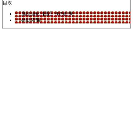
目次
属性強化【雷】Ⅱの効果
発動装備