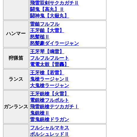
飛雷双剣サクカガチⅡ
闘鬼【高丸】Ⅱ
闘神鬼【大嶽丸】
雷鎚フルフル
王牙鎚【大雷】
ハンマー
怒髪槌Ⅱ
怒髪豪ダイラージャン
王牙琴【鳴雷】
狩猟笛
フルフルフルート
電電太鼓【雷轟】
王牙槍【若雷】
ランス
鬼槍ラージャンⅡ
大鬼槍ラージャン
王牙銃槍【火雷】
電銃槍フルボルト
ガンランス
飛雷銃槍テツカガチⅠ
鬼銃槍Ⅱ
雷鬼銃槍ドラガン
フルシャルマキス
ボルシュレッドⅡ