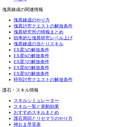
傀異錬成の関連情報
傀異錬成のやり方
傀異討究クエストの解放条件
傀異研究所の情報まとめ
効率的な傀異研究レベル上げ
傀異錬成の当たりスキル
EX星5の解放条件
EX星6の解放条件
EX星7の解放条件
EX星8の解放条件
EX星9の解放条件
特別討究クエストの解放条件
護石・スキル情報
スキルシミュレーター
スキル一覧と発動効果
おすすめスキルまとめ
護石周回とリセマラのやり方
神おま早見表