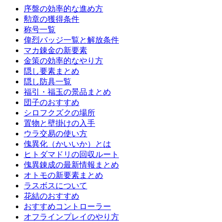
序盤の効率的な進め方
勲章の獲得条件
称号一覧
偉烈バッジ一覧と解放条件
マカ錬金の新要素
金策の効率的なやり方
隠し要素まとめ
隠し防具一覧
福引・福玉の景品まとめ
団子のおすすめ
シロフクズクの場所
置物と壁掛けの入手
ウラ交易の使い方
傀異化（かいいか）とは
ヒトダマドリの回収ルート
傀異錬成の最新情報まとめ
オトモの新要素まとめ
ラスボスについて
花結のおすすめ
おすすめコントローラー
オフラインプレイのやり方