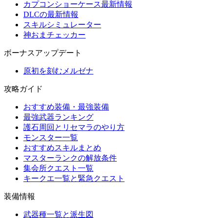
カプコンショーケース最新情報
DLCの最新情報
スキルシミュレーター
神おまチェッカー
ボーナスアップデート
原初を刻むメルゼナ
攻略ガイド
おすすめ装備・最強装備
最強武器ランキング
護石周回とリセマラのやり方
モンスター一覧
おすすめスキルまとめ
マスターランクの解放条件
集会所クエスト一覧
キークエ一覧と緊急クエスト
装備情報
武器種一覧と派生図