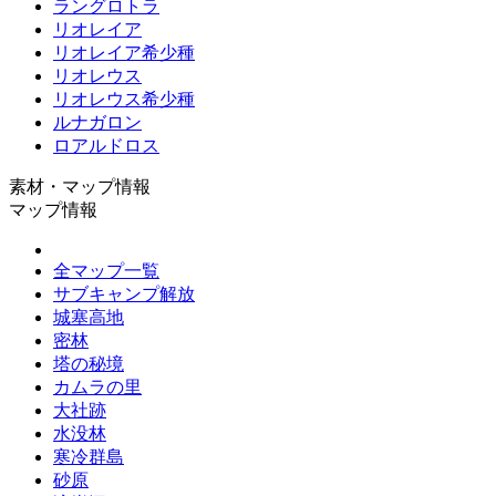
ラングロトラ
リオレイア
リオレイア希少種
リオレウス
リオレウス希少種
ルナガロン
ロアルドロス
素材・マップ情報
マップ情報
全マップ一覧
サブキャンプ解放
城塞高地
密林
塔の秘境
カムラの里
大社跡
水没林
寒冷群島
砂原