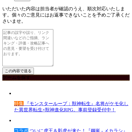
いただいた内容は担当者が確認のうえ、順次対応いたしま
す。個々のご意見にはお返事できないことを予めご了承くだ
さいませ。
ゲームを探す
特集
『モンスターループ：獣神転生』名将がケモ化し
た異世界転生×獣神進化RPG。事前登録受付中！
コラボ
ついに虎王＆影虎が来た！『鋼嵐 - メカラシ』