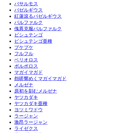
バサルモス
バゼルギウス
紅蓮滾るバゼルギウス
バルファルク
傀異克服バルファルク
ビシュテンゴ
ビシュテンゴ亜種
プケプケ
フルフル
ベリオロス
ボルボロス
マガイマガド
怨嗟響めくマガイマガド
メルゼナ
原初を刻むメルゼナ
ヤツカダキ
ヤツカダキ亜種
ヨツミワドウ
ラージャン
激昂ラージャン
ライゼクス