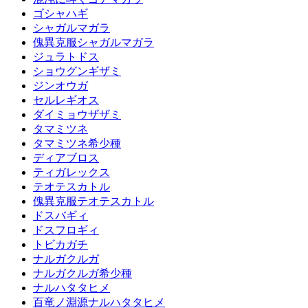
ゴシャハギ
シャガルマガラ
傀異克服シャガルマガラ
ジュラトドス
ショウグンギザミ
ジンオウガ
セルレギオス
ダイミョウザザミ
タマミツネ
タマミツネ希少種
ディアブロス
ティガレックス
テオテスカトル
傀異克服テオテスカトル
ドスバギィ
ドスフロギィ
トビカガチ
ナルガクルガ
ナルガクルガ希少種
ナルハタタヒメ
百竜ノ淵源ナルハタタヒメ