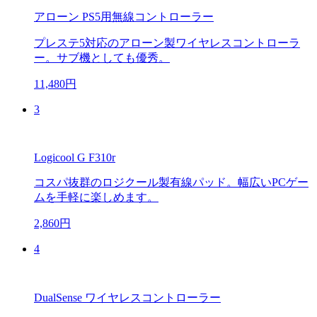
アローン PS5用無線コントローラー
プレステ5対応のアローン製ワイヤレスコントローラ
ー。サブ機としても優秀。
11,480円
3
Logicool G F310r
コスパ抜群のロジクール製有線パッド。幅広いPCゲー
ムを手軽に楽しめます。
2,860円
4
DualSense ワイヤレスコントローラー