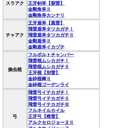
スラアク
王牙剣斧【裂雷】
金剛角斧Ⅱ
金剛角斧カンナリ
王牙盾斧【風雷】
飛雷盾斧タツカガチⅠ
チャアク
飛雷盾斧タツカガチⅡ
金剛盾斧Ⅱ
金剛盾斧イカヅチ
フルボルトチャンバー
飛雷棍ムシカガチⅠ
飛雷棍ムシカガチⅡ
操虫棍
王牙棍【別雷】
金砕棍棒Ⅱ
金砕棍ゴーデンライ
飛雷弓イテカガチⅠ
飛雷弓イテカガチⅡ
飛雷弓イテカガチⅢ
フルネイルカイル
弓
王牙弓【稚雷】
アルクセロジョーヌⅡ