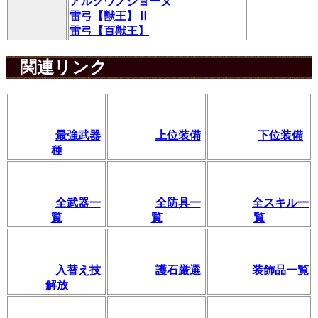
アルクウノジョーヌ
雷弓【獣王】Ⅱ
雷弓【百獣王】
関連リンク
最強武器
上位装備
下位装備
種
全武器一
全防具一
全スキル一
覧
覧
覧
入替え技
護石厳選
装飾品一覧
解放