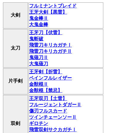
フルミナントブレイド
王牙大剣【黒雷】
大剣
鬼金棒Ⅱ
大鬼金棒
王牙刀【伏雷】
鬼斬破
飛雷刀キリカガチⅠ
太刀
飛雷刀キリカガチⅡ
鬼薙刀Ⅱ
大鬼薙刀
王牙剣【折雷】
ペインフルレイザー
片手剣
金獣棍Ⅱ
金獣棍【禁忌】
王牙双刃【土雷】
フルージェントダガーⅡ
傷刃フルスカード
ツインチェーンソーⅡ
双剣
ギロチン
飛雷双剣サクカガチⅠ