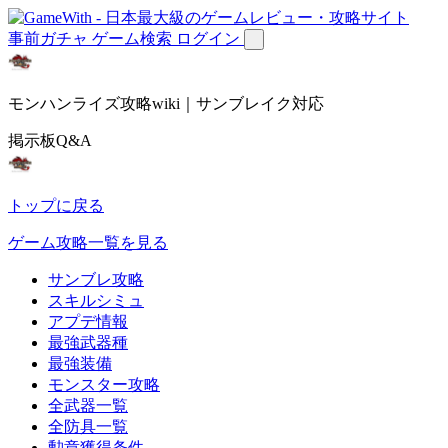
事前ガチャ
ゲーム検索
ログイン
モンハンライズ攻略wiki｜サンブレイク対応
掲示板Q&A
トップに戻る
ゲーム攻略一覧を見る
サンブレ攻略
スキルシミュ
アプデ情報
最強武器種
最強装備
モンスター攻略
全武器一覧
全防具一覧
勲章獲得条件