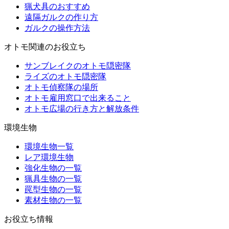
猟犬具のおすすめ
遠隔ガルクの作り方
ガルクの操作方法
オトモ関連のお役立ち
サンブレイクのオトモ隠密隊
ライズのオトモ隠密隊
オトモ偵察隊の場所
オトモ雇用窓口で出来ること
オトモ広場の行き方と解放条件
環境生物
環境生物一覧
レア環境生物
強化生物の一覧
猟具生物の一覧
罠型生物の一覧
素材生物の一覧
お役立ち情報