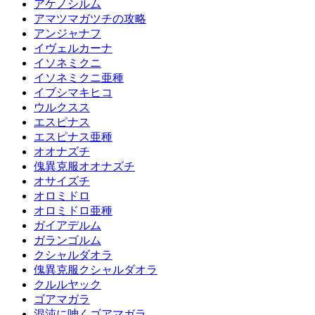
アケノシルム
アマツマガツチの攻略
アンジャナフ
イヴェルカーナ
イソネミクニ
イソネミクニ亜種
イブシマキヒコ
ウルクスス
エスピナス
エスピナス亜種
オオナズチ
傀異克服オオナズチ
オサイズチ
オロミドロ
オロミドロ亜種
ガイアデルム
ガランゴルム
クシャルダオラ
傀異克服クシャルダオラ
クルルヤック
ゴアマガラ
混沌に呻くゴアマガラ