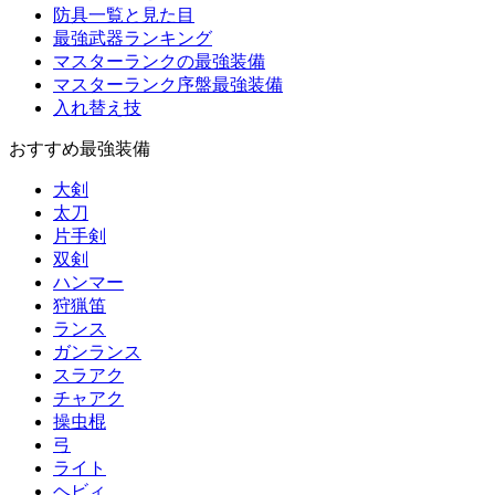
防具一覧と見た目
最強武器ランキング
マスターランクの最強装備
マスターランク序盤最強装備
入れ替え技
おすすめ最強装備
大剣
太刀
片手剣
双剣
ハンマー
狩猟笛
ランス
ガンランス
スラアク
チャアク
操虫棍
弓
ライト
ヘビィ