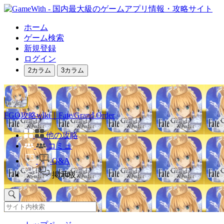
ホーム
ゲーム検索
新規登録
ログイン
2カラム
3カラム
FGO攻略wiki｜Fate/Grand Order
他の攻略
コミュ
Q&A
掲示板