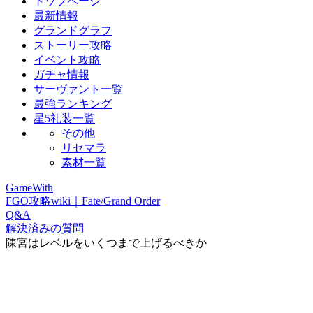
トップページ
最新情報
グランドグラフ
ストーリー攻略
イベント攻略
ガチャ情報
サーヴァント一覧
最強ランキング
星5礼装一覧
その他
リセマラ
素材一覧
GameWith
FGO攻略wiki｜Fate/Grand Order
Q&A
解決済みの質問
陳宮はレベルをいくつまで上げるべきか