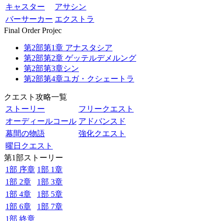
キャスター
アサシン
バーサーカー
エクストラ
Final Order Projec
第2部第1章 アナスタシア
第2部第2章 ゲッテルデメルング
第2部第3章シン
第2部第4章ユガ・クシェートラ
クエスト攻略一覧
ストーリー
フリークエスト
オーディールコール
アドバンスド
幕間の物語
強化クエスト
曜日クエスト
第1部ストーリー
1部 序章
1部 1章
1部 2章
1部 3章
1部 4章
1部 5章
1部 6章
1部 7章
1部 終章