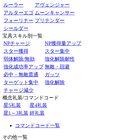
ルーラー
アヴェンジャー
アルターエゴ
ムーンキャンサー
フォーリナー
プリテンダー
シールダー
宝具スキル別一覧
NPチャージ
NP獲得量アップ
スター獲得
スター集中
弱体解除/無効
強化解除耐性
強化成功率アップ
無敵・回避
必中・無敵貫通
ガッツ
ターゲット集中
強化解除
チャージ減少
概念礼装/コマンドコード
星5礼装
星4礼装
星1～3礼装
絆礼装
コマンドコード一覧
その他一覧