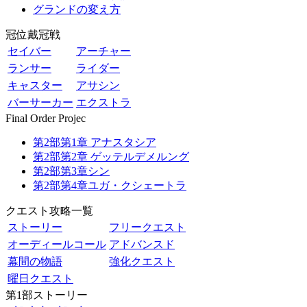
グランドの変え方
冠位戴冠戦
セイバー
アーチャー
ランサー
ライダー
キャスター
アサシン
バーサーカー
エクストラ
Final Order Projec
第2部第1章 アナスタシア
第2部第2章 ゲッテルデメルング
第2部第3章シン
第2部第4章ユガ・クシェートラ
クエスト攻略一覧
ストーリー
フリークエスト
オーディールコール
アドバンスド
幕間の物語
強化クエスト
曜日クエスト
第1部ストーリー