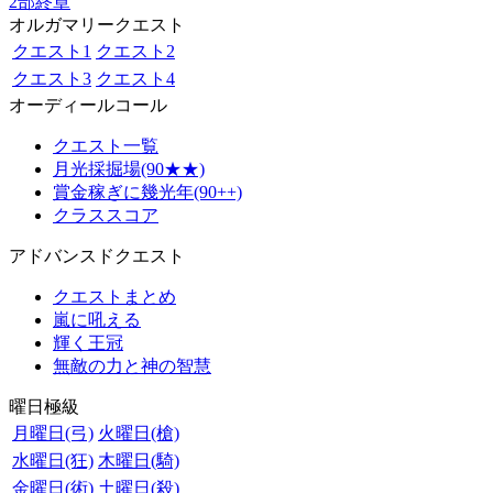
2部終章
オルガマリークエスト
クエスト1
クエスト2
クエスト3
クエスト4
オーディールコール
クエスト一覧
月光採掘場(90★★)
賞金稼ぎに幾光年(90++)
クラススコア
アドバンスドクエスト
クエストまとめ
嵐に吼える
輝く王冠
無敵の力と神の智慧
曜日極級
月曜日(弓)
火曜日(槍)
水曜日(狂)
木曜日(騎)
金曜日(術)
土曜日(殺)