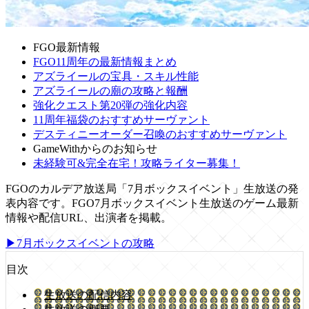
FGO最新情報
FGO11周年の最新情報まとめ
アズライールの宝具・スキル性能
アズライールの廟の攻略と報酬
強化クエスト第20弾の強化内容
11周年福袋のおすすめサーヴァント
デスティニーオーダー召喚のおすすめサーヴァント
GameWithからのお知らせ
未経験可&完全在宅！攻略ライター募集！
FGOのカルデア放送局「7月ボックスイベント」生放送の発
表内容です。FGO7月ボックスイベント生放送のゲーム最新
情報や配信URL、出演者を掲載。
▶7月ボックスイベントの攻略
目次
生放送の配信内容