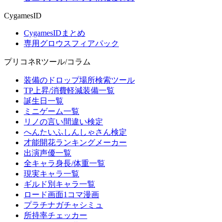
CygamesID
CygamesIDまとめ
専用グロウスフィアパック
プリコネRツール/コラム
装備のドロップ場所検索ツール
TP上昇/消費軽減装備一覧
誕生日一覧
ミニゲーム一覧
リノの言い間違い検定
へんたいふしんしゃさん検定
才能開花ランキングメーカー
出演声優一覧
全キャラ身長/体重一覧
現実キャラ一覧
ギルド別キャラ一覧
ロード画面1コマ漫画
プラチナガチャシミュ
所持率チェッカー