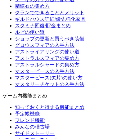
精錬石の集め方
クランでできることとメリット
ギルドハウス詳細/優先強化家具
スタミナ回復/貯金まとめ
ルピの使い道
ショップの更新と買うべき装備
グロウスフィアの入手方法
アストライアリングの使い道
アストラルスフィアの集め方
アストラルシャードの集め方
マスターピースの入手方法
マスターピース(欠片)の使い方
マスタリーチケットの入手方法
ゲーム内機能まとめ
知っておくと得する機能まとめ
予定帳機能
フレンド機能
みんなの稽古場
サイドストーリー