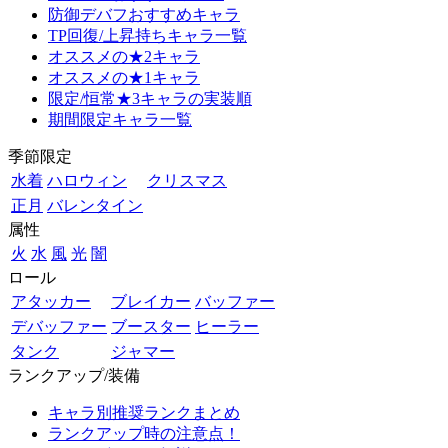
防御デバフおすすめキャラ
TP回復/上昇持ちキャラ一覧
オススメの★2キャラ
オススメの★1キャラ
限定/恒常★3キャラの実装順
期間限定キャラ一覧
季節限定
水着
ハロウィン
クリスマス
正月
バレンタイン
属性
火
水
風
光
闇
ロール
アタッカー
ブレイカー
バッファー
デバッファー
ブースター
ヒーラー
タンク
ジャマー
ランクアップ/装備
キャラ別推奨ランクまとめ
ランクアップ時の注意点！