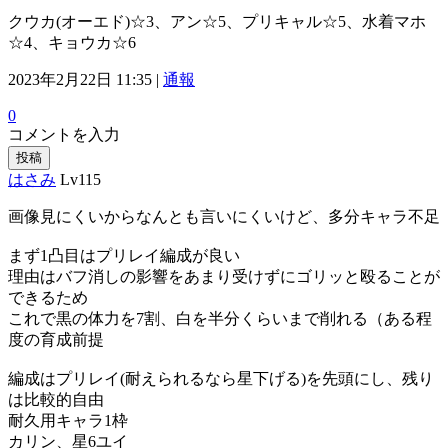
クウカ(オーエド)☆3、アン☆5、プリキャル☆5、水着マホ
☆4、キョウカ☆6
2023年2月22日 11:35 |
通報
0
コメントを入力
投稿
はさみ
Lv115
画像見にくいからなんとも言いにくいけど、多分キャラ不足
まず1凸目はプリレイ編成が良い
理由はバフ消しの影響をあまり受けずにゴリッと殴ることが
できるため
これで黒の体力を7割、白を半分くらいまで削れる（ある程
度の育成前提
編成はプリレイ(耐えられるなら星下げる)を先頭にし、残り
は比較的自由
耐久用キャラ1枠
カリン、星6ユイ