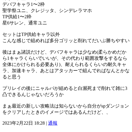
デバフキャラ1〜2枠
聖学祭ユニ、クレジッタ、シンデレラマホ
TP供給1〜2枠
星6サレン、通常ユニ
セットはTP供給キャラ以外
こんな感じで組めれば多分ゴリッと削れてだいぶ勝ちやすい
後はまぁ諸説だけど、デバフキャラは少なめ(柔らかめだか
ら1キャラくらいでいいが、その代わり範囲攻撃をするなら
全体にかけられる必要あり)、耐えられるくらいの耐久キャ
ラ、加速キャラ、あとはアタッカーで組んでればなんとかな
ると思う
プリレイの後にニャルパが組めると白瀕死まで削れて雑に3
凸できるんじゃないだろうか
まぁ最近の新しい攻略法は知らないから自分がspダンジョン
をクリアしたときのイメージではあるんだけど、、
2023年2月22日 18:28 |
通報