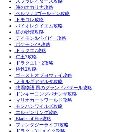
スプラレイダース攻略
時のオカリナ攻略
ペルソナ4ゴールデン攻略
トモコレ攻略
バイオレクイエム攻略
紅の砂漠攻略
デイモン&ベイビー攻略
ポケモンZA攻略
ドラクエ7攻略
仁王3攻略
ドラクエ1・2攻略
桃鉄2攻略
ゴーストオブヨウテイ攻略
メタルギアデルタ攻略
牧場物語 風のグランドバザール攻略
ドンキーコングバナンザ攻略
マリオカートワールド攻略
モンハンワイルズ攻略
エルデンリング攻略
Blades of Fire攻略
ファンタジーライフi攻略
ドラクエ3リメイク攻略