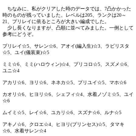
ちなみに、私がクリアした時のデータでは、7凸かかった
時のものが残っていました。レベルは205、ランクは20～
21、プリレイに依るところが大きい編成でした。
少し長くなりますが、凸順に並べてみました。一例として
参考にどうぞ。
プリレイ☆5、サレン☆6、アオイ(編入生)☆3、ラビリスタ
☆5、ユイ(儀装束)☆5
ミミ☆6、ミミ(ハロウィン)☆4、プリコロ☆5、スズメ☆6、
ユニ☆4
アカリ☆6、ヨリ☆6、ネネカ☆5、プリユイ☆5、マホ☆6
カオリ☆6、ヒヨリ☆6、シェフィ☆4、水着ノゾミ☆5、ユイ
☆6
ムイミ☆5、レイ☆6、ユカリ☆6、スズナ☆6、ルナ☆5
アキノ☆6、クロエ☆4、ヒヨリ(プリンセス)☆5、タマキ
☆6、水着サレン☆4