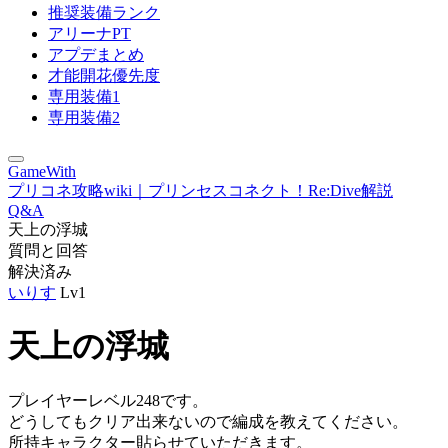
推奨装備ランク
アリーナPT
アプデまとめ
才能開花優先度
専用装備1
専用装備2
GameWith
プリコネ攻略wiki｜プリンセスコネクト！Re:Dive解説
Q&A
天上の浮城
質問と回答
解決済み
いりす
Lv1
天上の浮城
プレイヤーレベル248です。
どうしてもクリア出来ないので編成を教えてください。
所持キャラクター貼らせていただきます。