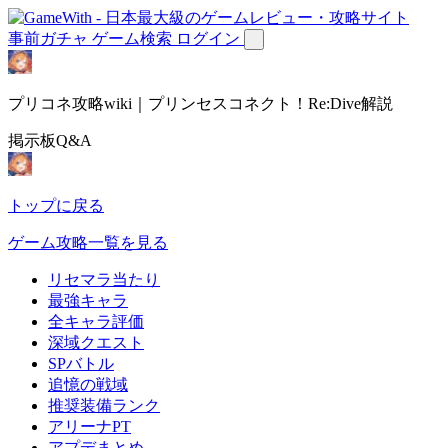
事前ガチャ
ゲーム検索
ログイン
プリコネ攻略wiki｜プリンセスコネクト！Re:Dive解説
掲示板Q&A
トップに戻る
ゲーム攻略一覧を見る
リセマラ当たり
最強キャラ
全キャラ評価
深域クエスト
SPバトル
追憶の戦域
推奨装備ランク
アリーナPT
アプデまとめ