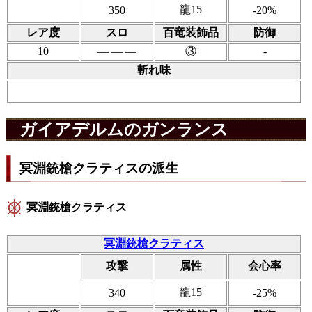
龍15
350
-20%
レア度
スロ
百竜装飾品
防御
10
― ― ―
③
-
斬れ味
ガイアデルムのガンランス
冥淵銃槍クラティスの派生
冥淵銃槍クラティス
冥淵銃槍クラティス
攻撃
属性
会心率
龍15
340
-25%