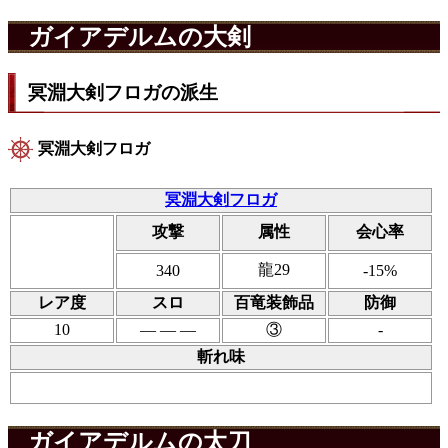
ガイアデルムの大剣
冥淵大剣フロガの派生
冥淵大剣フロガ
冥淵大剣フロガ
攻撃
属性
会心率
龍29
340
-15%
レア度
スロ
百竜装飾品
防御
10
― ― ―
③
-
斬れ味
ガイアデルムの太刀