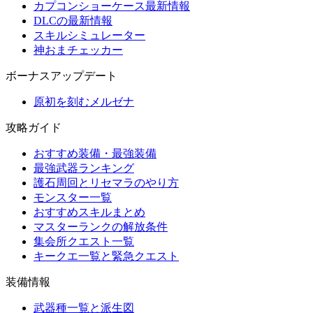
カプコンショーケース最新情報
DLCの最新情報
スキルシミュレーター
神おまチェッカー
ボーナスアップデート
原初を刻むメルゼナ
攻略ガイド
おすすめ装備・最強装備
最強武器ランキング
護石周回とリセマラのやり方
モンスター一覧
おすすめスキルまとめ
マスターランクの解放条件
集会所クエスト一覧
キークエ一覧と緊急クエスト
装備情報
武器種一覧と派生図