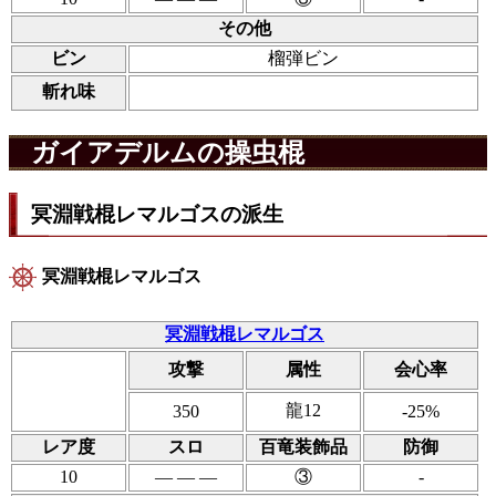
その他
ビン
榴弾ビン
斬れ味
ガイアデルムの操虫棍
冥淵戦棍レマルゴスの派生
冥淵戦棍レマルゴス
冥淵戦棍レマルゴス
攻撃
属性
会心率
龍12
350
-25%
レア度
スロ
百竜装飾品
防御
10
― ― ―
③
-