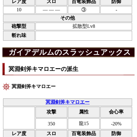
レア度
スロ
百竜装飾品
防御
10
― ― ―
③
-
その他
砲撃型
拡散型Lv8
斬れ味
ガイアデルムのスラッシュアックス
冥淵剣斧キマロエーの派生
冥淵剣斧キマロエー
冥淵剣斧キマロエー
攻撃
属性
会心率
龍15
350
-20%
レア度
スロ
百竜装飾品
防御