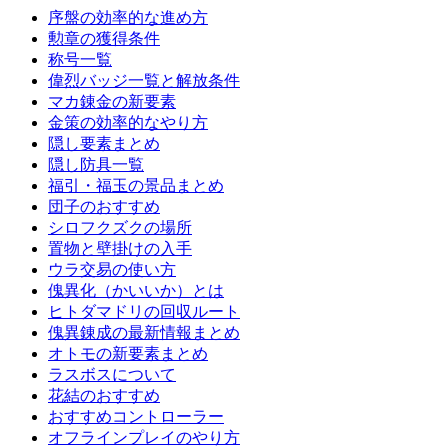
序盤の効率的な進め方
勲章の獲得条件
称号一覧
偉烈バッジ一覧と解放条件
マカ錬金の新要素
金策の効率的なやり方
隠し要素まとめ
隠し防具一覧
福引・福玉の景品まとめ
団子のおすすめ
シロフクズクの場所
置物と壁掛けの入手
ウラ交易の使い方
傀異化（かいいか）とは
ヒトダマドリの回収ルート
傀異錬成の最新情報まとめ
オトモの新要素まとめ
ラスボスについて
花結のおすすめ
おすすめコントローラー
オフラインプレイのやり方