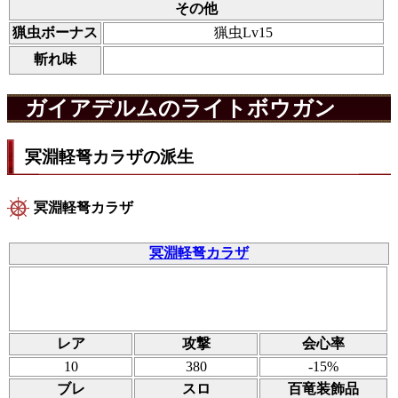
その他
猟虫ボーナス
猟虫Lv15
斬れ味
ガイアデルムのライトボウガン
冥淵軽弩カラザの派生
冥淵軽弩カラザ
冥淵軽弩カラザ
レア
攻撃
会心率
10
380
-15%
ブレ
スロ
百竜装飾品