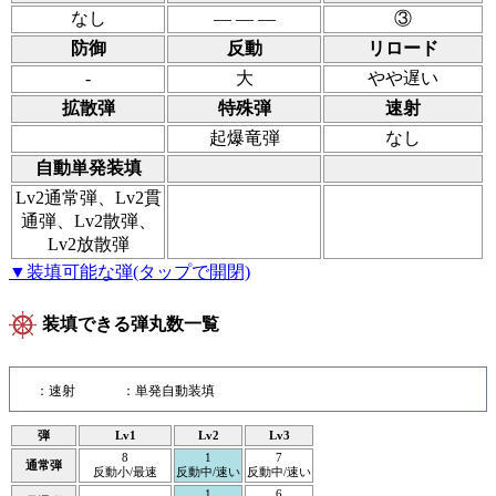
なし
― ― ―
③
防御
反動
リロード
-
大
やや遅い
拡散弾
特殊弾
速射
起爆竜弾
なし
自動単発装填
Lv2通常弾、Lv2貫
通弾、Lv2散弾、
Lv2放散弾
▼装填可能な弾(タップで開閉)
装填できる弾丸数一覧
：速射
：単発自動装填
弾
Lv1
Lv2
Lv3
8
1
7
通常弾
反動小/最速
反動中/速い
反動中/速い
1
6