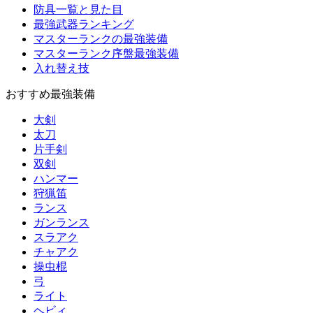
防具一覧と見た目
最強武器ランキング
マスターランクの最強装備
マスターランク序盤最強装備
入れ替え技
おすすめ最強装備
大剣
太刀
片手剣
双剣
ハンマー
狩猟笛
ランス
ガンランス
スラアク
チャアク
操虫棍
弓
ライト
ヘビィ