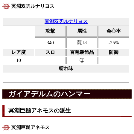
冥淵双刃ルナリヨス
冥淵双刃ルナリヨス
攻撃
属性
会心率
龍13
340
-25%
レア度
スロ
百竜装飾品
防御
10
― ― ―
③
-
斬れ味
ガイアデルムのハンマー
冥淵巨鎚アネモスの派生
冥淵巨鎚アネモス