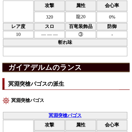
攻撃
属性
会心率
龍20
320
0%
レア度
スロ
百竜装飾品
防御
10
― ― ―
③
-
斬れ味
ガイアデルムのランス
冥淵突槍パゴスの派生
冥淵突槍パゴス
冥淵突槍パゴス
攻撃
属性
会心率