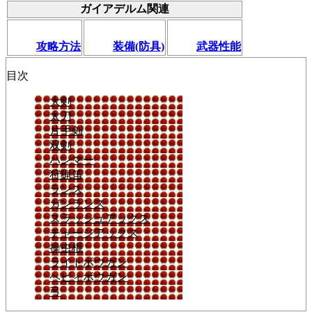
ガイアデルム関連
攻略方法
装備(防具)
武器性能
目次
大剣
太刀
片手剣
双剣
ハンマー
狩猟笛
ランス
ガンランス
スラッシュアックス
チャージアックス
操虫棍
ライトボウガン
ヘビィボウガン
弓