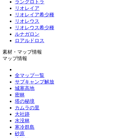
ラングロトラ
リオレイア
リオレイア希少種
リオレウス
リオレウス希少種
ルナガロン
ロアルドロス
素材・マップ情報
マップ情報
全マップ一覧
サブキャンプ解放
城塞高地
密林
塔の秘境
カムラの里
大社跡
水没林
寒冷群島
砂原