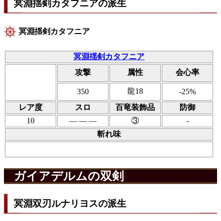
冥淵揺剣カタフニアの派生
冥淵揺剣カタフニア
冥淵揺剣カタフニア
攻撃
属性
会心率
龍18
350
-25%
レア度
スロ
百竜装飾品
防御
10
― ― ―
③
-
斬れ味
ガイアデルムの双剣
冥淵双刃ルナリヨスの派生