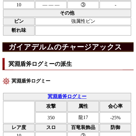
10
― ― ―
③
-
その他
ビン
強属性ビン
斬れ味
ガイアデルムのチャージアックス
冥淵盾斧ログミーの派生
冥淵盾斧ログミー
冥淵盾斧ログミー
攻撃
属性
会心率
龍17
350
-25%
レア度
スロ
百竜装飾品
防御
10
― ― ―
③
-