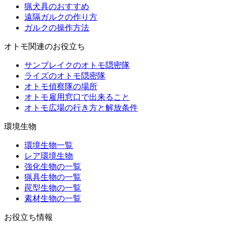
猟犬具のおすすめ
遠隔ガルクの作り方
ガルクの操作方法
オトモ関連のお役立ち
サンブレイクのオトモ隠密隊
ライズのオトモ隠密隊
オトモ偵察隊の場所
オトモ雇用窓口で出来ること
オトモ広場の行き方と解放条件
環境生物
環境生物一覧
レア環境生物
強化生物の一覧
猟具生物の一覧
罠型生物の一覧
素材生物の一覧
お役立ち情報