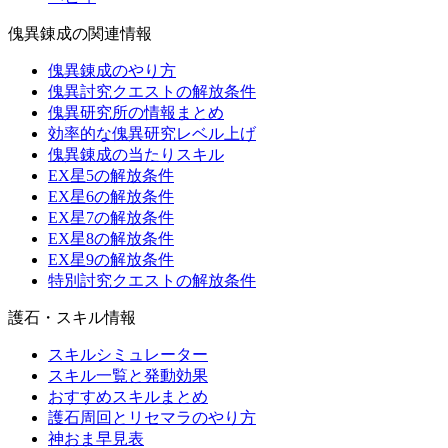
傀異錬成の関連情報
傀異錬成のやり方
傀異討究クエストの解放条件
傀異研究所の情報まとめ
効率的な傀異研究レベル上げ
傀異錬成の当たりスキル
EX星5の解放条件
EX星6の解放条件
EX星7の解放条件
EX星8の解放条件
EX星9の解放条件
特別討究クエストの解放条件
護石・スキル情報
スキルシミュレーター
スキル一覧と発動効果
おすすめスキルまとめ
護石周回とリセマラのやり方
神おま早見表