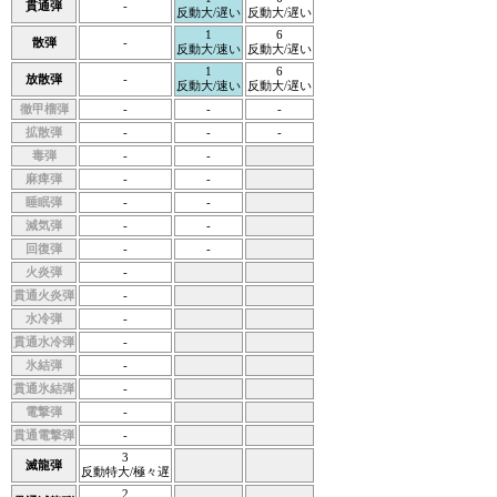
貫通弾
-
反動大/遅い
反動大/遅い
1
6
散弾
-
反動大/速い
反動大/遅い
1
6
放散弾
-
反動大/速い
反動大/遅い
徹甲榴弾
-
-
-
拡散弾
-
-
-
毒弾
-
-
麻痺弾
-
-
睡眠弾
-
-
減気弾
-
-
回復弾
-
-
火炎弾
-
貫通火炎弾
-
水冷弾
-
貫通水冷弾
-
氷結弾
-
貫通氷結弾
-
電撃弾
-
貫通電撃弾
-
3
滅龍弾
反動特大/極々遅
2