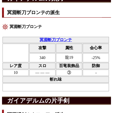
冥淵斬刀ブロンテの派生
冥淵斬刀ブロンテ
冥淵斬刀ブロンテ
攻撃
属性
会心率
龍19
340
-25%
レア度
スロ
百竜装飾品
防御
10
― ― ―
③
-
斬れ味
ガイアデルムの片手剣