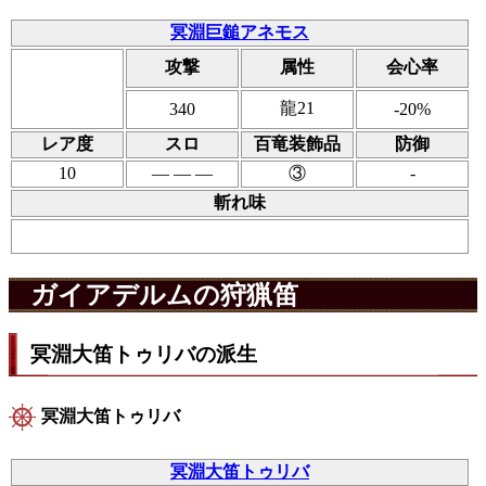
冥淵巨鎚アネモス
攻撃
属性
会心率
龍21
340
-20%
レア度
スロ
百竜装飾品
防御
10
― ― ―
③
-
斬れ味
ガイアデルムの狩猟笛
冥淵大笛トゥリバの派生
冥淵大笛トゥリバ
冥淵大笛トゥリバ