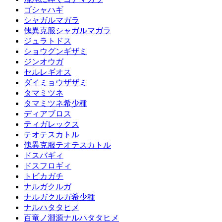
ゴシャハギ
シャガルマガラ
傀異克服シャガルマガラ
ジュラトドス
ショウグンギザミ
ジンオウガ
セルレギオス
ダイミョウザザミ
タマミツネ
タマミツネ希少種
ディアブロス
ティガレックス
テオテスカトル
傀異克服テオテスカトル
ドスバギィ
ドスフロギィ
トビカガチ
ナルガクルガ
ナルガクルガ希少種
ナルハタタヒメ
百竜ノ淵源ナルハタタヒメ