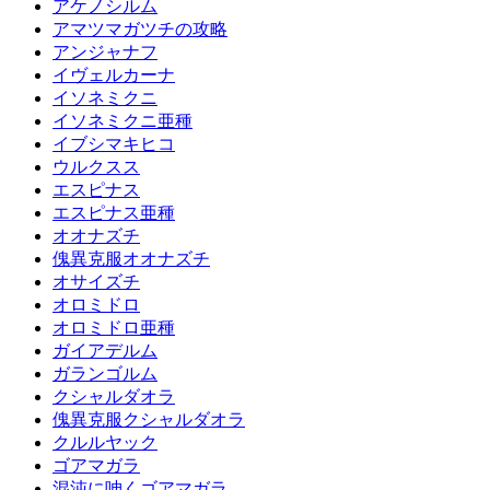
アケノシルム
アマツマガツチの攻略
アンジャナフ
イヴェルカーナ
イソネミクニ
イソネミクニ亜種
イブシマキヒコ
ウルクスス
エスピナス
エスピナス亜種
オオナズチ
傀異克服オオナズチ
オサイズチ
オロミドロ
オロミドロ亜種
ガイアデルム
ガランゴルム
クシャルダオラ
傀異克服クシャルダオラ
クルルヤック
ゴアマガラ
混沌に呻くゴアマガラ