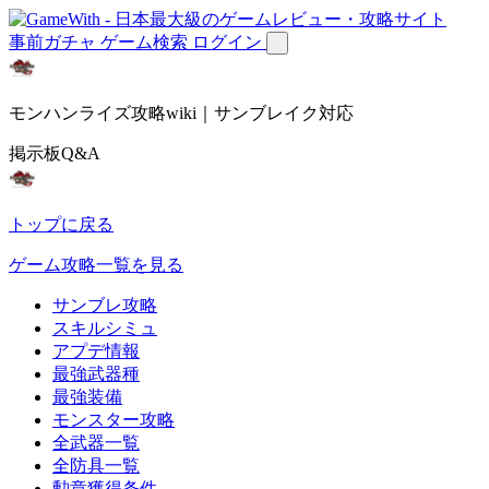
事前ガチャ
ゲーム検索
ログイン
モンハンライズ攻略wiki｜サンブレイク対応
掲示板Q&A
トップに戻る
ゲーム攻略一覧を見る
サンブレ攻略
スキルシミュ
アプデ情報
最強武器種
最強装備
モンスター攻略
全武器一覧
全防具一覧
勲章獲得条件