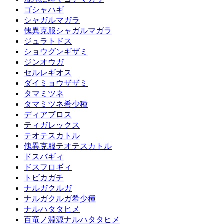
ゴシャハギ
シャガルマガラ
傀異克服シャガルマガラ
ジュラトドス
ショウグンギザミ
ジンオウガ
セルレギオス
ダイミョウザザミ
タマミツネ
タマミツネ希少種
ディアブロス
ティガレックス
テオテスカトル
傀異克服テオテスカトル
ドスバギィ
ドスフロギィ
トビカガチ
ナルガクルガ
ナルガクルガ希少種
ナルハタタヒメ
百竜ノ淵源ナルハタタヒメ