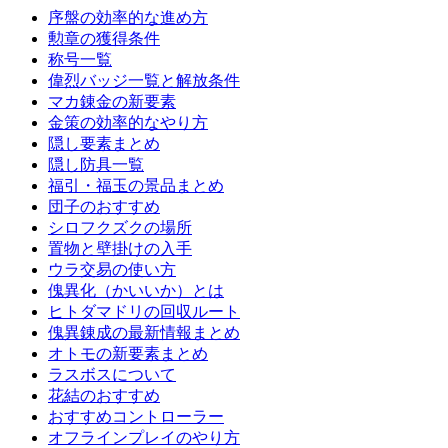
序盤の効率的な進め方
勲章の獲得条件
称号一覧
偉烈バッジ一覧と解放条件
マカ錬金の新要素
金策の効率的なやり方
隠し要素まとめ
隠し防具一覧
福引・福玉の景品まとめ
団子のおすすめ
シロフクズクの場所
置物と壁掛けの入手
ウラ交易の使い方
傀異化（かいいか）とは
ヒトダマドリの回収ルート
傀異錬成の最新情報まとめ
オトモの新要素まとめ
ラスボスについて
花結のおすすめ
おすすめコントローラー
オフラインプレイのやり方