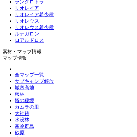
ラングロトラ
リオレイア
リオレイア希少種
リオレウス
リオレウス希少種
ルナガロン
ロアルドロス
素材・マップ情報
マップ情報
全マップ一覧
サブキャンプ解放
城塞高地
密林
塔の秘境
カムラの里
大社跡
水没林
寒冷群島
砂原