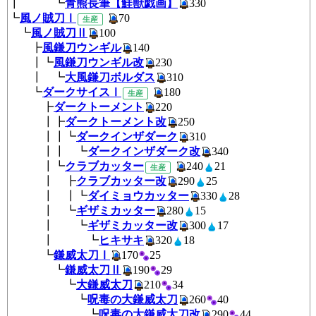
┃ ┗
青熊長筆【鮭獣戯画】
330
┗
風ノ賊刀Ⅰ
70
生産
┗
風ノ賊刀Ⅱ
100
┣
風鎌刀ウンギル
140
┃┗
風鎌刀ウンギル改
230
┃ ┗
大風鎌刀ボルダス
310
┗
ダークサイスⅠ
180
生産
┣
ダークトーメント
220
┃┣
ダークトーメント改
250
┃┃┗
ダークインザダーク
310
┃┃ ┗
ダークインザダーク改
340
┃┗
クラブカッター
240
2
生産
┃ ┣
クラブカッター改
290
25
┃ ┃┗
ダイミョウカッター
330
2
┃ ┗
ギザミカッター
280
15
┃ ┗
ギザミカッター改
300
17
┃ ┗
ヒキサキ
320
18
┗
鎌威太刀Ⅰ
170
25
┗
鎌威太刀Ⅱ
190
29
┗
大鎌威太刀
210
34
┗
呪毒の大鎌威太刀
260
40
┗
呪毒の大鎌威太刀改
290
4