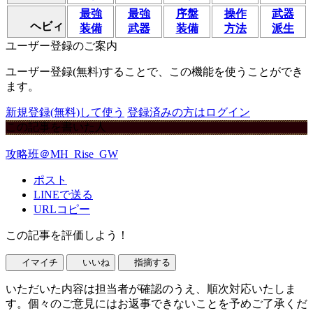
最強
最強
序盤
操作
武器
ヘビィ
装備
武器
装備
方法
派生
ユーザー登録のご案内
ユーザー登録(無料)することで、この機能を使うことができ
ます。
新規登録(無料)して使う
登録済みの方はログイン
この記事を書いた人
攻略班＠MH_Rise_GW
ポスト
LINEで送る
URLコピー
この記事を評価しよう！
イマイチ
いいね
指摘する
いただいた内容は担当者が確認のうえ、順次対応いたしま
す。個々のご意見にはお返事できないことを予めご了承くだ