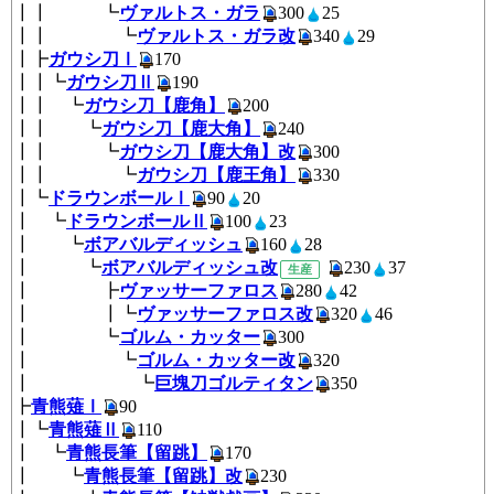
┃┃ ┗
ヴァルトス・ガラ
300
25
┃┃ ┗
ヴァルトス・ガラ改
340
2
┃┣
ガウシ刀Ⅰ
170
┃┃┗
ガウシ刀Ⅱ
190
┃┃ ┗
ガウシ刀【鹿角】
200
┃┃ ┗
ガウシ刀【鹿大角】
240
┃┃ ┗
ガウシ刀【鹿大角】改
300
┃┃ ┗
ガウシ刀【鹿王角】
330
┃┗
ドラウンボールⅠ
90
20
┃ ┗
ドラウンボールⅡ
100
23
┃ ┗
ボアバルディッシュ
160
2
┃ ┗
ボアバルディッシュ改
230
3
生産
┃ ┣
ヴァッサーファロス
280
4
┃ ┃┗
ヴァッサーファロス改
320
4
┃ ┗
ゴルム・カッター
300
┃ ┗
ゴルム・カッター改
320
┃ ┗
巨塊刀ゴルティタン
350
┣
青熊薙Ⅰ
90
┃┗
青熊薙Ⅱ
110
┃ ┗
青熊長筆【留跳】
170
┃ ┗
青熊長筆【留跳】改
230