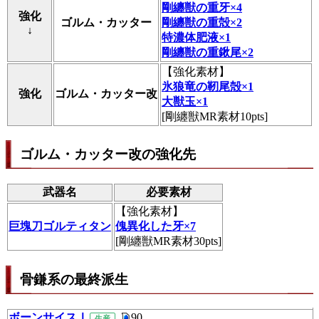
剛纏獣の重牙×4
強化
ゴルム・カッター
剛纏獣の重殻×2
↓
特濃体肥液×1
剛纏獣の重鍬尾×2
【
強化素材
】
氷狼竜の靭尾殻×1
強化
ゴルム・カッター改
大獣玉×1
[剛纏獣MR素材10pts]
ゴルム・カッター改の強化先
武器名
必要素材
【
強化素材
】
巨塊刀ゴルティタン
傀異化した牙×7
[剛纏獣MR素材30pts]
骨鎌系の最終派生
ボーンサイスⅠ
90
生産