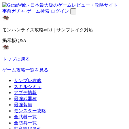
事前ガチャ
ゲーム検索
ログイン
モンハンライズ攻略wiki｜サンブレイク対応
掲示板Q&A
トップに戻る
ゲーム攻略一覧を見る
サンブレ攻略
スキルシミュ
アプデ情報
最強武器種
最強装備
モンスター攻略
全武器一覧
全防具一覧
勲章獲得条件