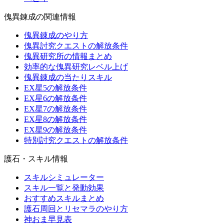
傀異錬成の関連情報
傀異錬成のやり方
傀異討究クエストの解放条件
傀異研究所の情報まとめ
効率的な傀異研究レベル上げ
傀異錬成の当たりスキル
EX星5の解放条件
EX星6の解放条件
EX星7の解放条件
EX星8の解放条件
EX星9の解放条件
特別討究クエストの解放条件
護石・スキル情報
スキルシミュレーター
スキル一覧と発動効果
おすすめスキルまとめ
護石周回とリセマラのやり方
神おま早見表