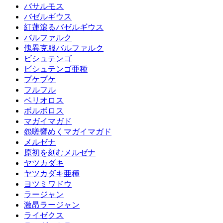
バサルモス
バゼルギウス
紅蓮滾るバゼルギウス
バルファルク
傀異克服バルファルク
ビシュテンゴ
ビシュテンゴ亜種
プケプケ
フルフル
ベリオロス
ボルボロス
マガイマガド
怨嗟響めくマガイマガド
メルゼナ
原初を刻むメルゼナ
ヤツカダキ
ヤツカダキ亜種
ヨツミワドウ
ラージャン
激昂ラージャン
ライゼクス