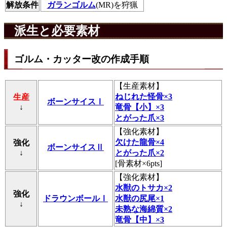
解放条件
ガランゴルム
(MR)を狩猟
派生と必要素材
ゴルム・カッター改の作成手順
【
生産素材
】
ねじれた怪骨×3
生産
ボーンサイスⅠ
↓
竜骨【小】×3
とがった爪×3
【
強化素材
】
欠けた龍骨×4
強化
ボーンサイスⅡ
↓
とがった爪×2
[骨素材×6pts]
【
強化素材
】
水獣のトサカ×2
強化
ドラウンボールⅠ
水獣の尻尾×1
↓
未熟な海綿質×2
竜骨【中】×3