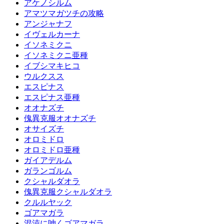
アケノシルム
アマツマガツチの攻略
アンジャナフ
イヴェルカーナ
イソネミクニ
イソネミクニ亜種
イブシマキヒコ
ウルクスス
エスピナス
エスピナス亜種
オオナズチ
傀異克服オオナズチ
オサイズチ
オロミドロ
オロミドロ亜種
ガイアデルム
ガランゴルム
クシャルダオラ
傀異克服クシャルダオラ
クルルヤック
ゴアマガラ
混沌に呻くゴアマガラ