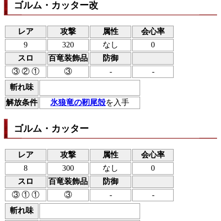
ゴルム・カッター改
レア
攻撃
属性
会心率
9
320
なし
0
スロ
百竜装飾品
防御
③ ② ①
③
-
-
斬れ味
解放条件
氷狼竜の靭尾殻
を入手
ゴルム・カッター
レア
攻撃
属性
会心率
8
300
なし
0
スロ
百竜装飾品
防御
③ ① ①
③
-
-
斬れ味