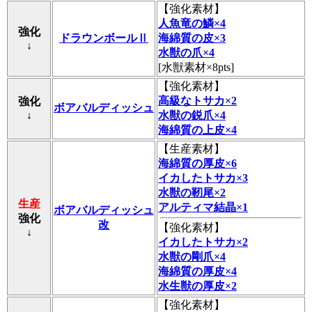
【
強化素材
】
人魚竜の鱗×4
強化
ドラウンボールⅡ
海綿質の皮×3
↓
水獣の爪×4
[水獣素材×8pts]
【
強化素材
】
高級なトサカ×2
強化
ボアバルディッシュ
↓
水獣の鋭爪×4
海綿質の上皮×4
【
生産素材
】
海綿質の厚皮×6
イカしたトサカ×3
水獣の靭尾×2
生産
アルティマ結晶×1
ボアバルディッシュ
強化
改
【
強化素材
】
↓
イカしたトサカ×2
水獣の剛爪×4
海綿質の厚皮×4
水生獣の厚皮×2
【
強化素材
】