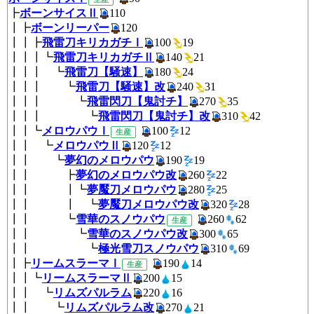
┣
ボーンサイスⅡ
110
┃┣
ボーンリーパー
120
┃┃┣
飛雷刀キリカガチⅠ
100
1
┃┃┃┗
飛雷刀キリカガチⅡ
140
2
┃┃┃ ┗
飛雷刀【騒速】
180
24
┃┃┃ ┗
飛雷刀【騒速】改
240
31
┃┃┃ ┗
飛雷閃刀【鬼討チ】
270
3
┃┃┃ ┗
飛雷閃刀【鬼討チ】改
310
4
┃┃┗
メロウパウⅠ
100
12
生産
┃┃ ┗
メロウパウⅡ
120
12
┃┃ ┗
夢幻のメロウパウ
190
19
┃┃ ┣
夢幻のメロウパウ改
260
2
┃┃ ┃┗
夢魘刀メロウパウ
280
25
┃┃ ┃ ┗
夢魘刀メロウパウ改
320
2
┃┃ ┗
雪華のスノウパウ
260
6
生産
┃┃ ┗
雪華のスノウパウ改
300
6
┃┃ ┗
極光雪刀スノウパウ
310
6
┃┣
リームスラーマⅠ
190
1
生産
┃┃┗
リームスラーマⅡ
200
15
┃┃ ┗
リムズパルラム
220
16
┃┃ ┗
リムズパルラム改
270
21