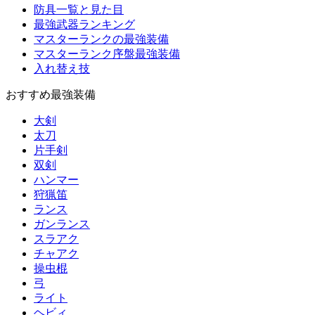
防具一覧と見た目
最強武器ランキング
マスターランクの最強装備
マスターランク序盤最強装備
入れ替え技
おすすめ最強装備
大剣
太刀
片手剣
双剣
ハンマー
狩猟笛
ランス
ガンランス
スラアク
チャアク
操虫棍
弓
ライト
ヘビィ