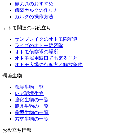
猟犬具のおすすめ
遠隔ガルクの作り方
ガルクの操作方法
オトモ関連のお役立ち
サンブレイクのオトモ隠密隊
ライズのオトモ隠密隊
オトモ偵察隊の場所
オトモ雇用窓口で出来ること
オトモ広場の行き方と解放条件
環境生物
環境生物一覧
レア環境生物
強化生物の一覧
猟具生物の一覧
罠型生物の一覧
素材生物の一覧
お役立ち情報