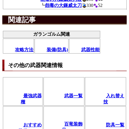
┗
怨毒の大鎌威太刀
330
52
関連記事
ガランゴルム関連
攻略方法
装備(防具)
武器性能
その他の武器関連情報
最強武器
武器一覧
入れ替え
種
技
百竜装飾
おすすめ
防具一覧