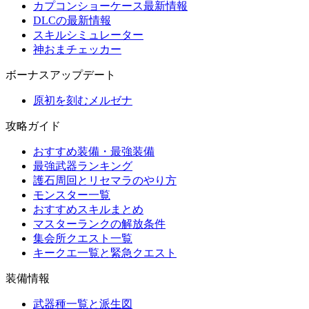
カプコンショーケース最新情報
DLCの最新情報
スキルシミュレーター
神おまチェッカー
ボーナスアップデート
原初を刻むメルゼナ
攻略ガイド
おすすめ装備・最強装備
最強武器ランキング
護石周回とリセマラのやり方
モンスター一覧
おすすめスキルまとめ
マスターランクの解放条件
集会所クエスト一覧
キークエ一覧と緊急クエスト
装備情報
武器種一覧と派生図