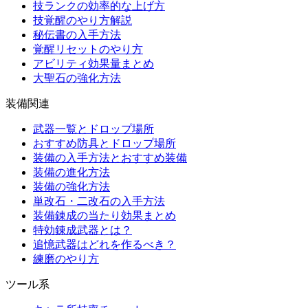
技ランクの効率的な上げ方
技覚醒のやり方解説
秘伝書の入手方法
覚醒リセットのやり方
アビリティ効果量まとめ
大聖石の強化方法
装備関連
武器一覧とドロップ場所
おすすめ防具とドロップ場所
装備の入手方法とおすすめ装備
装備の進化方法
装備の強化方法
単改石・二改石の入手方法
装備錬成の当たり効果まとめ
特効錬成武器とは？
追憶武器はどれを作るべき？
練磨のやり方
ツール系