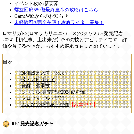
イベント攻略/新要素
螺旋回廊580階最終皇帝の攻略はこちら
GameWithからのお知らせ
未経験可&完全在宅！攻略ライター募集！
ロマサガRS(ロマサガリユニバース)のジャミル(発売記念
2024)【初仕事、上出来だ】(SS)の技とアビリティです。評
価や育てるべきか、おすすめ継承技もまとめています。
目次
評価点とステータス
技・アビリティ
覚醒・継承技
ジャミル(発売記念2024)の評価
プロフィール・詳細
みんなの使用感・評価
【募集中！】
RS1発売記念ガチャ