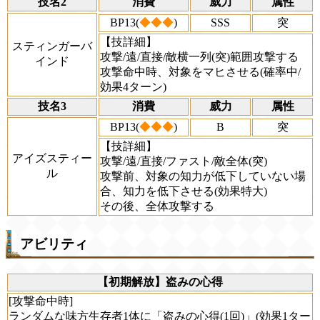
技名2
消費
威力
属性
BP13(
◆◆◆
)
SSS
突
【技詳細】
スティンガーバ
攻撃/遠/直接/敵横一列(突)範囲攻撃する
インド
攻撃命中時、対象をマヒさせる(確率中/
効果4ターン)
技名3
消費
威力
属性
BP13(
◆◆◆
)
B
突
【技詳細】
アイズスティー
攻撃/遠/直接/ファスト/敵全体(突)
ル
攻撃前、対象の知力が低下していない場
合、知力を低下させる(効果特大)
その後、全体攻撃する
アビリティ
【初期解放】盗みの心得
[攻撃命中時]
ランダムな味方生存者1体に「盗みの心得(1回)」(効果1ター