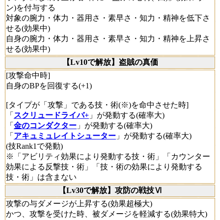
ン)を付与する
対象の腕力・体力・器用さ・素早さ・知力・精神を低下さ
せる(効果中)
自身の腕力・体力・器用さ・素早さ・知力・精神を上昇さ
せる(効果中)
【Lv10で解放】盗賊の真価
[攻撃命中時]
自身のBPを回復する(+1)
[タイプが「攻撃」である技・術(※)を命中させた時]
「
スクリュードライバ+
」が発動する(確率大)
「
金のコンダクター
」が発動する(確率大)
「
アキュミュレイトシューター
」が発動する(確率大)
(技Rank1で発動)
※「アビリティ効果により発動する技・術」「カウンター
効果による反撃技・術」「技・術の効果により発動する
技・術」は含まない
【Lv30で解放】攻防の戦技Ⅵ
攻撃の与ダメージが上昇する(効果超極大)
かつ、攻撃を受けた時、被ダメージを軽減する(効果特大)