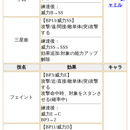
ャミル
練達後：
威力B→SS
【BP13/威力SS】
攻撃/遠/間接/敵単体(突)攻撃
する
三星衝
練達後：
威力SS→SSS
効果追加:対象の能力アップ
解除
技名
効果
キャラ
【BP3/威力E】
攻撃/近/直接/敵単体(突)攻撃
する
攻撃命中時、対象をスタンさ
フェイント
せる(確率中)
練達後：
威力E→C
BP3→2
【BP11/威力D】