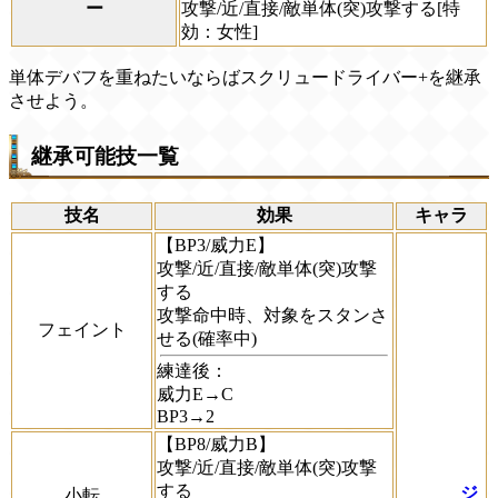
ー
攻撃/近/直接/敵単体(突)攻撃する[特
効：女性]
単体デバフを重ねたいならばスクリュードライバー+を継承
させよう。
継承可能技一覧
技名
効果
キャラ
【BP3/威力E】
攻撃/近/直接/敵単体(突)攻撃
する
攻撃命中時、対象をスタンさ
フェイント
せる(確率中)
練達後：
威力E→C
BP3→2
【BP8/威力B】
攻撃/近/直接/敵単体(突)攻撃
する
ジ
小転