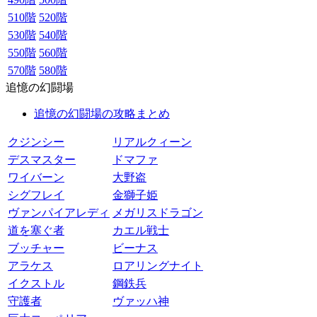
510階
520階
530階
540階
550階
560階
570階
580階
追憶の幻闘場
追憶の幻闘場の攻略まとめ
クジンシー
リアルクィーン
デスマスター
ドマファ
ワイバーン
大野盗
シグフレイ
金獅子姫
ヴァンパイアレディ
メガリスドラゴン
道を塞ぐ者
カエル戦士
ブッチャー
ビーナス
アラケス
ロアリングナイト
イクストル
鋼鉄兵
守護者
ヴァッハ神