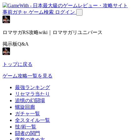
事前ガチャ
ゲーム検索
ログイン
ロマサガRS攻略wiki｜ロマサガリユニバース
掲示板Q&A
トップに戻る
ゲーム攻略一覧を見る
最強ランキング
リセマラ当たり
追憶の幻闘場
螺旋回廊
ガチャ一覧
全スタイル一覧
技/術一覧
闘者の関門
序盤の進め方